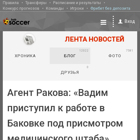
Правила
Трансферы
Расписание и результаты
Конкурс прогнозов
Команды
Игроки
Фрибет без депозита
Вход
ЛЕНТА НОВОСТЕЙ
12022
7581
ХРОНИКА
БЛОГ
ФОТО
0
ДРУЗЬЯ
Агент Ракова: «Вадим
приступил к работе в
Баковке под присмотром
медицинского штаба»