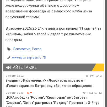
железнодорожники объявили о досрочном
возвращении форварда из самарского клуба из-за
полученной травмы.
В сезоне-2025/26 21-летний игрок провел 11 матчей за
«Крылья», забил 5 голов и отдал 2 результативные
передачи.
Локомотив
,
Раков
www.sport-express.ru
ЧИТАЙТЕ ТАКЖЕ:
Сегодня 02:02
894
2
Владимир Кузьмичев: «У «Локо» есть письмо от
«Галатасарая» по Батракову. «Зенит» не обращался»
Сегодня 00:13
1972
12
ЦСКА победит "Ростов", "Краснодар" не обыграет
"Спартак", "Зенит" разгромит "Родину". Прогноз на 3-й тур