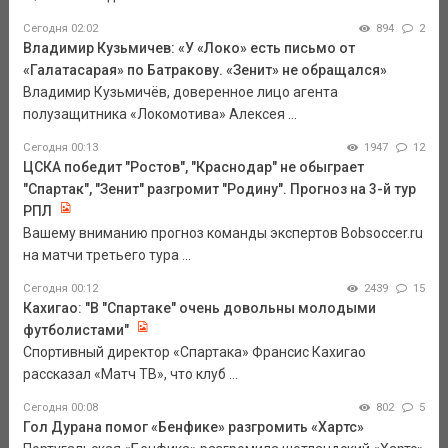
Сегодня 02:02
894
2
Владимир Кузьмичев: «У «Локо» есть письмо от
«Галатасарая» по Батракову. «Зенит» не обращался»
Владимир Кузьмичёв, доверенное лицо агента
полузащитника «Локомотива» Алексея ...
Сегодня 00:13
1947
12
ЦСКА победит "Ростов", "Краснодар" не обыграет
"Спартак", "Зенит" разгромит "Родину". Прогноз на 3-й тур
РПЛ
Вашему вниманию прогноз команды экспертов Bobsoccer.ru
на матчи третьего тура ...
Сегодня 00:12
2439
15
Кахигао: "В "Спартаке" очень довольны молодыми
футболистами"
Спортивный директор «Спартака» Франсис Кахигао
рассказал «Матч ТВ», что клуб ...
Сегодня 00:08
802
5
Гол Дурана помог «Бенфике» разгромить «Хартс»