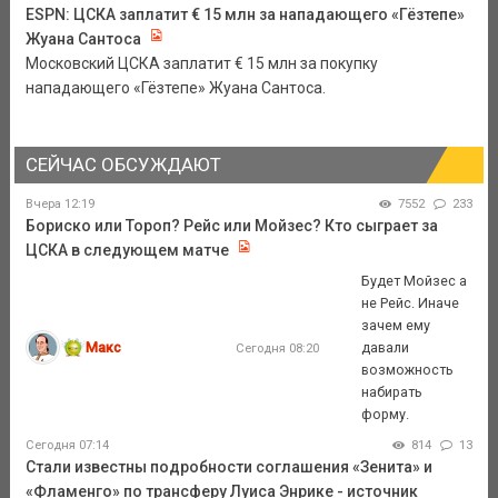
ESPN: ЦСКА заплатит € 15 млн за нападающего «Гёзтепе»
Жуана Сантоса
Московский ЦСКА заплатит € 15 млн за покупку
нападающего «Гёзтепе» Жуана Сантоса.
СЕЙЧАС ОБСУЖДАЮТ
Вчера 12:19
7552
233
Бориско или Тороп? Рейс или Мойзес? Кто сыграет за
ЦСКА в следующем матче
Будет Мойзес а
не Рейс. Иначе
зачем ему
Макс
давали
Сегодня 08:20
возможность
набирать
форму.
Сегодня 07:14
814
13
Стали известны подробности соглашения «Зенита» и
«Фламенго» по трансферу Луиса Энрике - источник