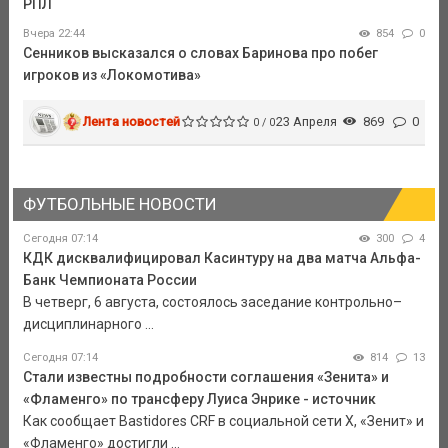
РПЛ
Вчера 22:44
854
0
Сенников высказался о словах Баринова про побег
игроков из «Локомотива»
Лента новостей
23 Апреля
869
0
0 / 0
ФУТБОЛЬНЫЕ НОВОСТИ
Сегодня 07:14
300
4
КДК дисквалифицировал Касинтуру на два матча Альфа-
Банк Чемпионата России
В четверг, 6 августа, состоялось заседание контрольно–
дисциплинарного ...
Сегодня 07:14
814
13
Стали известны подробности соглашения «Зенита» и
«Фламенго» по трансферу Луиса Энрике - источник
Как сообщает Bastidores CRF в социальной сети Х, «Зенит» и
«Фламенго» достигли ...