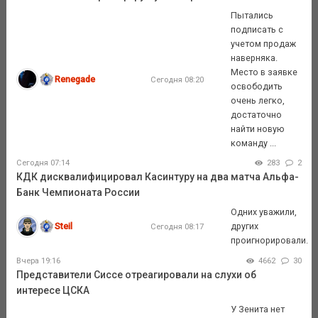
Пытались
подписать с
учетом продаж
наверняка.
Место в заявке
Renegade
Сегодня 08:20
освободить
очень легко,
достаточно
найти новую
команду ...
Сегодня 07:14
283
2
КДК дисквалифицировал Касинтуру на два матча Альфа-
Банк Чемпионата России
Одних уважили,
Steil
других
Сегодня 08:17
проигнорировали.
Вчера 19:16
4662
30
Представители Сиссе отреагировали на слухи об
интересе ЦСКА
У Зенита нет