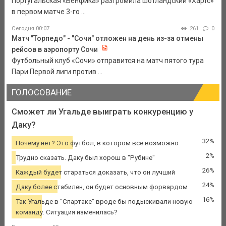
Португальская «Бенфика» разгромила шотландский «Хартс»
в первом матче 3-го ...
Сегодня 00:07
261
0
Матч "Торпедо" - "Сочи" отложен на день из-за отмены
рейсов в аэропорту Сочи
Футбольный клуб «Сочи» отправится на матч пятого тура
Пари Первой лиги против ...
ГОЛОСОВАНИЕ
Сможет ли Угальде выиграть конкуренцию у
Даку?
32%
Почему нет? Это футбол, в котором все возможно
2%
Трудно сказать. Даку был хорош в "Рубине"
26%
Каждый будет стараться доказать, что он лучший
24%
Даку более стабилен, он будет основным форвардом
16%
Так Угальде в "Спартаке" вроде бы подыскивали новую
команду. Ситуация изменилась?