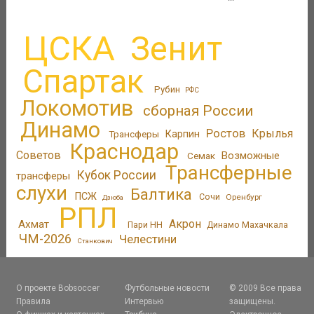
ЦСКА
Зенит
Спартак
Рубин
РФС
Локомотив
сборная России
Динамо
Ростов
Крылья
Трансферы
Карпин
Краснодар
Советов
Возможные
Семак
Трансферные
Кубок России
трансферы
слухи
Балтика
ПСЖ
Сочи
Оренбург
Дзюба
РПЛ
Акрон
Ахмат
Пари НН
Динамо Махачкала
ЧМ-2026
Челестини
Станкович
О проекте Bobsoccer
Футбольные новости
© 2009 Все права
Правила
Интервью
защищены.