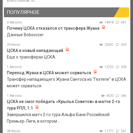
Всего голосов: 50
ПОПУЛЯРНОЕ
3 Августа
14818
441
Почему ЦСКА отказался от трансфера Жуана
Данные Bobsoccer.
29 Июля
23241
429
ЦСКА и новый нападающий
Еще о трансферах ЦСКА.
1 Августа
12722
258
Переход Жуана в ЦСКА может сорваться
Трансфер нападающего Жуана Сантоса из "Гезтепе" в ЦСКА
может сорваться.
1 Августа
4020
246
ЦСКА не смог победить «Крылья Советов» в матче 2-го
тура РПЛ, 1:1
Завершился матч 2-го тура Альфа-Банк Российской
Премьер-Лиги, в котором ...
28 Июля
11777
241