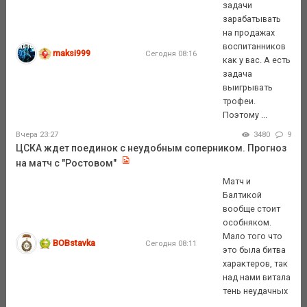
задачи
зарабатывать
на продажах
воспитанников
maksi999
Сегодня 08:16
как у вас. А есть
задача
выигрывать
трофеи.
Поэтому ...
Вчера 23:27
3480
9
ЦСКА ждет поединок с неудобным соперником. Прогноз
на матч с "Ростовом"
Матч и
Балтикой
вообще стоит
особняком.
Мало того что
BOBstavka
Сегодня 08:11
это была битва
характеров, так
над нами витала
тень неудачных
...