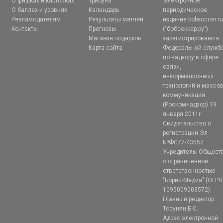
О фишках и карточках
Трибуна
Электронное
О баллах и уровнях
Календарь
периодическое
Рекламодателям
Результаты матчей
издание bobsoccer.r
Контакты
Прогнозы
("бобсоккер.ру")
Магазин подарков
зарегистрировано в
Карта сайта
Федеральной служб
по надзору в сфере
связи,
информационных
технологий и массо
коммуникаций
(Роскомнадзор) 19
января 2011г.
Свидетельство о
регистрации Эл
№ФС77-43557.
Учредитель: Общест
с ограниченной
ответственностью
"Борис-Медиа" (ОГРН
1095009003572)
Главный редактор:
Тосунян Б.С.
Адрес электронной