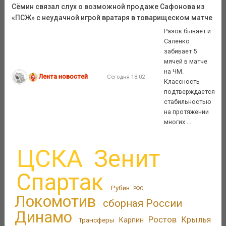
Сёмин связал слух о возможной продаже Сафонова из
«ПСЖ» с неудачной игрой вратаря в товарищеском матче
Разок бывает и
Саленко
забивает 5
мячей в матче
на ЧМ.
Лента новостей
Сегодня 18:02
Классность
подтверждается
стабильностью
на протяжении
многих ...
ЦСКА
Зенит
Спартак
Рубин
РФС
Локомотив
сборная России
Динамо
Ростов
Крылья
Трансферы
Карпин