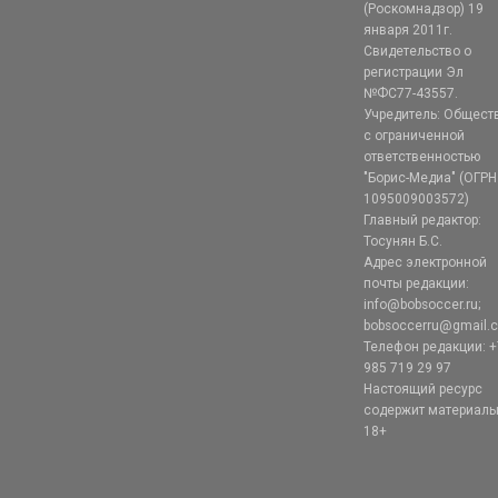
(Роскомнадзор) 19
января 2011г.
Свидетельство о
регистрации Эл
№ФС77-43557.
Учредитель: Общест
с ограниченной
ответственностью
"Борис-Медиа" (ОГРН
1095009003572)
Главный редактор:
Тосунян Б.С.
Адрес электронной
почты редакции:
info@bobsoccer.ru;
bobsoccerru@gmail.
Телефон редакции: +
985 719 29 97
Настоящий ресурс
содержит материал
18+