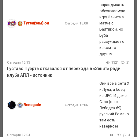
оправдывать
обсуждаемую
игру Зенита в
Тутен(хам) он
матче с
Сегодня 18:08
Балтикой, но
Буба
рассуждает о
каком-то
другом ...
Сегодня 15:13
1321
21
Густаво Пуэрта отказался от перехода в «Зенит» ради
клуба АПЛ - источник
Они все в сети X
и Лула, и боец
из UFC. И даже
Стас (он же
Renegade
Сегодня 18:06
Лебедев 69)
русский Романо
там есть
наверное)
Сегодня 17:04
199
4