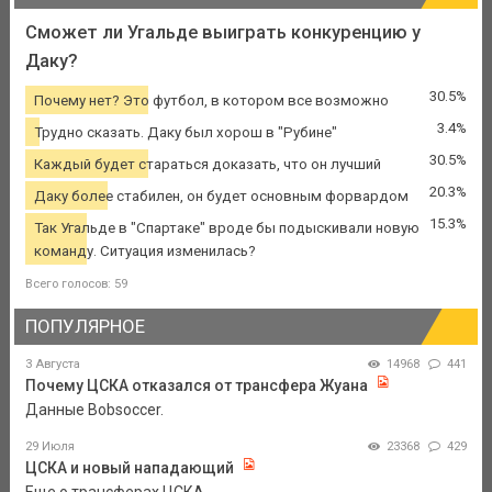
Сможет ли Угальде выиграть конкуренцию у
Даку?
30.5%
Почему нет? Это футбол, в котором все возможно
3.4%
Трудно сказать. Даку был хорош в "Рубине"
30.5%
Каждый будет стараться доказать, что он лучший
20.3%
Даку более стабилен, он будет основным форвардом
15.3%
Так Угальде в "Спартаке" вроде бы подыскивали новую
команду. Ситуация изменилась?
Всего голосов: 59
ПОПУЛЯРНОЕ
3 Августа
14968
441
Почему ЦСКА отказался от трансфера Жуана
Данные Bobsoccer.
29 Июля
23368
429
ЦСКА и новый нападающий