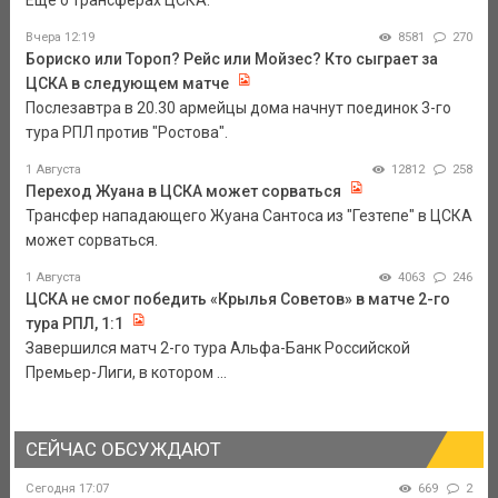
Еще о трансферах ЦСКА.
Вчера 12:19
8581
270
Бориско или Тороп? Рейс или Мойзес? Кто сыграет за
ЦСКА в следующем матче
Послезавтра в 20.30 армейцы дома начнут поединок 3-го
тура РПЛ против "Ростова".
1 Августа
12812
258
Переход Жуана в ЦСКА может сорваться
Трансфер нападающего Жуана Сантоса из "Гезтепе" в ЦСКА
может сорваться.
1 Августа
4063
246
ЦСКА не смог победить «Крылья Советов» в матче 2-го
тура РПЛ, 1:1
Завершился матч 2-го тура Альфа-Банк Российской
Премьер-Лиги, в котором ...
СЕЙЧАС ОБСУЖДАЮТ
Сегодня 17:07
669
2