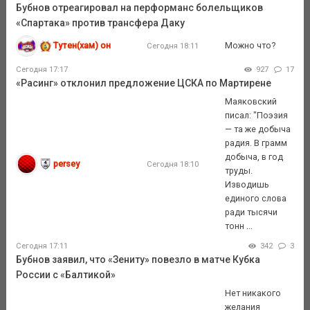
Бубнов отреагировал на перформанс болельщиков
«Спартака» против трансфера Даку
Тутен(хам) он
Можно что?
Сегодня 18:11
Сегодня 17:17
927
17
«Расинг» отклонил предложение ЦСКА по Мартирене
Маяковский
писал: "Поэзия
— та же добыча
радия. В грамм
добыча, в год
persey
Сегодня 18:10
труды.
Изводишь
единого слова
ради тысячи
тонн ...
Сегодня 17:11
342
3
Бубнов заявил, что «Зениту» повезло в матче Кубка
России с «Балтикой»
Нет никакого
желания