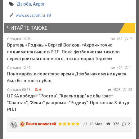
Дзюба
,
Акрон
www.sovsport.ru
ЧИТАЙТЕ ТАКЖЕ:
Сегодня 14:05
682
7
Вратарь «Родины» Сергей Волков: «Акрон» точно
поднимется выше в РПЛ. Пока футболистам тяжело
перестроиться после того, что натворил Тедеев»
Сегодня 12:49
424
1
Пономарёв: в советское время Дзюба никому не нужен
был бы в топ-клубах
Сегодня 00:13
4523
23
ЦСКА победит "Ростов", "Краснодар" не обыграет
"Спартак", "Зенит" разгромит "Родину". Прогноз на 3-й тур
РПЛ
Лента новостей
13 Мая
975
2
5 / 1