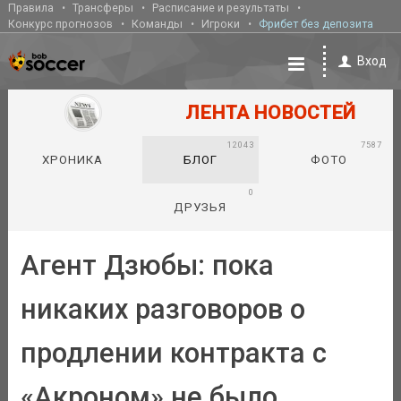
Правила
Трансферы
Расписание и результаты
Конкурс прогнозов
Команды
Игроки
Фрибет без депозита
Вход
ЛЕНТА НОВОСТЕЙ
12043
7587
ХРОНИКА
БЛОГ
ФОТО
0
ДРУЗЬЯ
Агент Дзюбы: пока
никаких разговоров о
продлении контракта с
«Акроном» не было