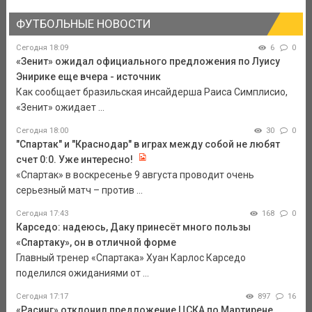
ФУТБОЛЬНЫЕ НОВОСТИ
Сегодня 18:09
6
0
«Зенит» ожидал официального предложения по Луису
Энирике еще вчера - источник
Как сообщает бразильская инсайдерша Раиса Симплисио,
«Зенит» ожидает ...
Сегодня 18:00
30
0
"Спартак" и "Краснодар" в играх между собой не любят
счет 0:0. Уже интересно!
«Спартак» в воскресенье 9 августа проводит очень
серьезный матч – против ...
Сегодня 17:43
168
0
Карседо: надеюсь, Даку принесёт много пользы
«Спартаку», он в отличной форме
Главный тренер «Спартака» Хуан Карлос Карседо
поделился ожиданиями от ...
Сегодня 17:17
897
16
«Расинг» отклонил предложение ЦСКА по Мартирене