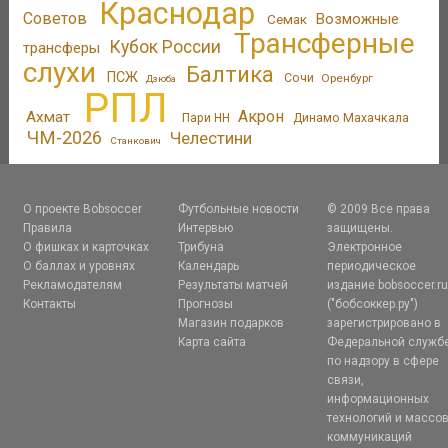
Краснодар
Советов
Возможные
Семак
Трансферные
Кубок России
трансферы
слухи
Балтика
ПСЖ
Сочи
Оренбург
Дзюба
РПЛ
Акрон
Ахмат
Пари НН
Динамо Махачкала
ЧМ-2026
Челестини
Станкович
О проекте Bobsoccer
Футбольные новости
© 2009 Все права
Правила
Интервью
защищены.
О фишках и карточках
Трибуна
Электронное
О баллах и уровнях
Календарь
периодическое
Рекламодателям
Результаты матчей
издание bobsoccer.r
Контакты
Прогнозы
("бобсоккер.ру")
Магазин подарков
зарегистрировано в
Карта сайта
Федеральной служб
по надзору в сфере
связи,
информационных
технологий и массо
коммуникаций