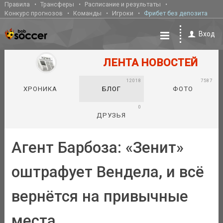
Правила
Трансферы
Расписание и результаты
Конкурс прогнозов
Команды
Игроки
Фрибет без депозита
Вход
ЛЕНТА НОВОСТЕЙ
12018
7587
ХРОНИКА
БЛОГ
ФОТО
0
ДРУЗЬЯ
Агент Барбоза: «Зенит»
оштрафует Вендела, и всё
вернётся на привычные
места