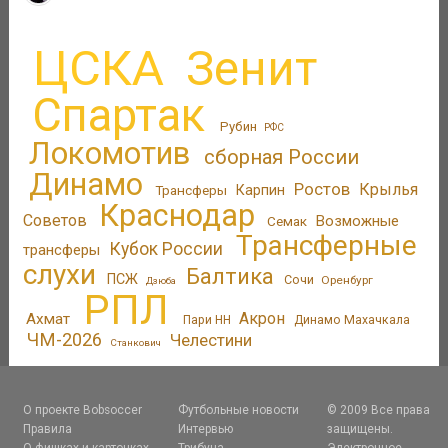
ЦСКА
Зенит
Спартак
Рубин
РФС
Локомотив
сборная России
Динамо
Ростов
Крылья
Трансферы
Карпин
Краснодар
Советов
Возможные
Семак
Трансферные
Кубок России
трансферы
слухи
Балтика
ПСЖ
Сочи
Оренбург
Дзюба
РПЛ
Акрон
Ахмат
Пари НН
Динамо Махачкала
ЧМ-2026
Челестини
Станкович
О проекте Bobsoccer
Футбольные новости
© 2009 Все права
Правила
Интервью
защищены.