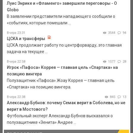
Луис Энрике и «Фламенго» завершили переговоры - O
Globo
В заявлении представители нападающего сообщили о
«событиях, которые помешали ...
Вчера 23:31
3544
94
ЦСКА и трансферы
ЦСКА продолжает работу по центрфорварду, это главная
задача на текущее ...
Вчера 22:58
1577
28
Игрок «Пафоса» Коррея — главная цель «Спартака» на
позицию вингера
Полузащитник «Пафоса» Жоау Коррея — главная цель
«Спартака» на позицию вингера.
Вчера 22:38
845
13
Александр Бубнов: почему Семак верит в Соболева, но не
верит в Мостового?
Футбольный эксперт Александр Бубнов высказался о
полузащитнике «Зенита» Андрее ...