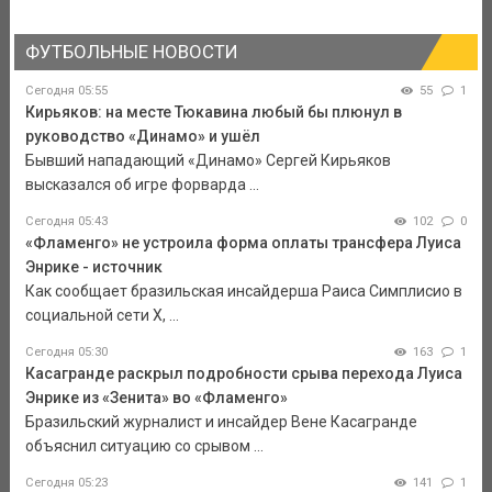
ФУТБОЛЬНЫЕ НОВОСТИ
Сегодня 05:55
55
1
Кирьяков: на месте Тюкавина любый бы плюнул в
руководство «Динамо» и ушёл
Бывший нападающий «Динамо» Сергей Кирьяков
высказался об игре форварда ...
Сегодня 05:43
102
0
«Фламенго» не устроила форма оплаты трансфера Луиса
Энрике - источник
Как сообщает бразильская инсайдерша Раиса Симплисио в
социальной сети Х, ...
Сегодня 05:30
163
1
Касагранде раскрыл подробности срыва перехода Луиса
Энрике из «Зенита» во «Фламенго»
Бразильский журналист и инсайдер Вене Касагранде
объяснил ситуацию со срывом ...
Сегодня 05:23
141
1