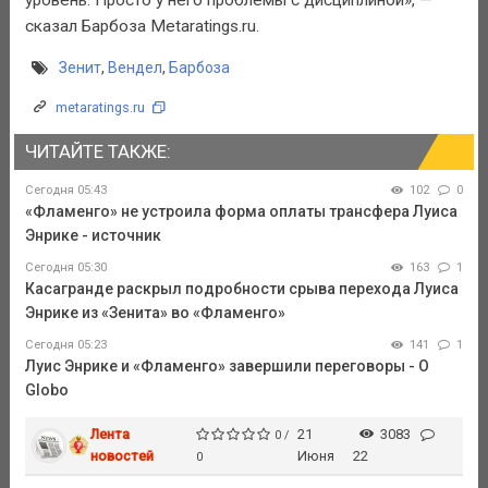
сказал Барбоза Metaratings.ru.
Зенит
,
Вендел
,
Барбоза
metaratings.ru
ЧИТАЙТЕ ТАКЖЕ:
Сегодня 05:43
102
0
«Фламенго» не устроила форма оплаты трансфера Луиса
Энрике - источник
Сегодня 05:30
163
1
Касагранде раскрыл подробности срыва перехода Луиса
Энрике из «Зенита» во «Фламенго»
Сегодня 05:23
141
1
Луис Энрике и «Фламенго» завершили переговоры - O
Globo
Лента
21
3083
0 /
новостей
Июня
22
0