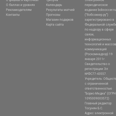
О фишках и карточках
Трибуна
Электронное
О баллах и уровнях
Календарь
периодическое
Рекламодателям
Результаты матчей
издание bobsoccer.r
Контакты
Прогнозы
("бобсоккер.ру")
Магазин подарков
зарегистрировано в
Карта сайта
Федеральной служб
по надзору в сфере
связи,
информационных
технологий и массо
коммуникаций
(Роскомнадзор) 19
января 2011г.
Свидетельство о
регистрации Эл
№ФС77-43557.
Учредитель: Общест
с ограниченной
ответственностью
"Борис-Медиа" (ОГРН
1095009003572)
Главный редактор:
Тосунян Б.С.
Адрес электронной