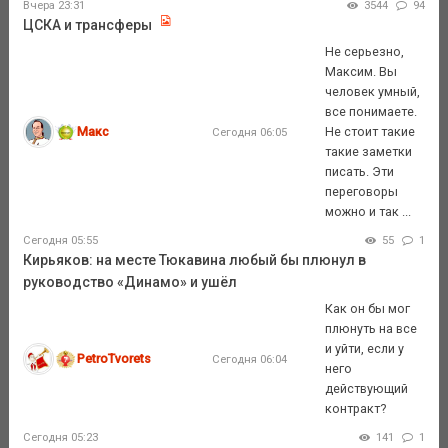
Вчера 23:31
3544
94
ЦСКА и трансферы
Не серьезно,
Максим. Вы
человек умный,
все понимаете.
Макс
Не стоит такие
Сегодня 06:05
такие заметки
писать. Эти
переговоры
можно и так ...
Сегодня 05:55
55
1
Кирьяков: на месте Тюкавина любый бы плюнул в
руководство «Динамо» и ушёл
Как он бы мог
плюнуть на все
и уйти, если у
PetroTvorets
Сегодня 06:04
него
действующий
контракт?
Сегодня 05:23
141
1