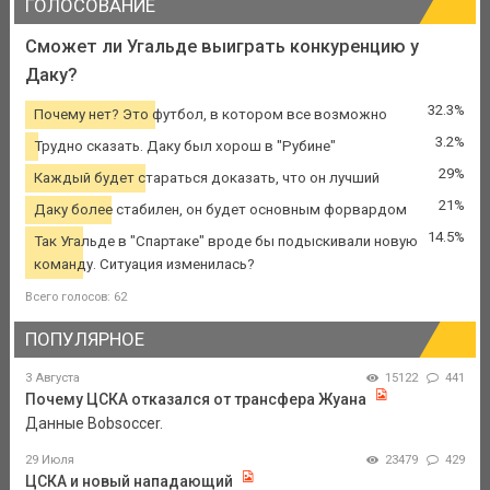
ГОЛОСОВАНИЕ
Сможет ли Угальде выиграть конкуренцию у
Даку?
32.3%
Почему нет? Это футбол, в котором все возможно
3.2%
Трудно сказать. Даку был хорош в "Рубине"
29%
Каждый будет стараться доказать, что он лучший
21%
Даку более стабилен, он будет основным форвардом
14.5%
Так Угальде в "Спартаке" вроде бы подыскивали новую
команду. Ситуация изменилась?
Всего голосов: 62
ПОПУЛЯРНОЕ
3 Августа
15122
441
Почему ЦСКА отказался от трансфера Жуана
Данные Bobsoccer.
29 Июля
23479
429
ЦСКА и новый нападающий