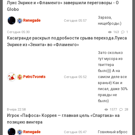
Луис Энрике и «Фламенго» завершили переговоры - O
Globo
Зараза,
Renegade
Сегодня 05:57
нищеброды.)
Сегодня 05:30
163
1
Касагранде раскрыл подробности срыва перехода Луиса
Энрике из «Зенита» во «Фламенго»
Зато сколько
тут мусора из
твиттера
было))) А на
PetroTvorets
самом деле все
Сегодня 05:52
враньё) Как и
писал, даже 50%
правды не
было)
Вчера 22:58
1577
28
Игрок «Пафоса» Коррея — главная цель «Спартака» на
позицию вингера
Renegade
Говняный вброс
Сегодня 05:47