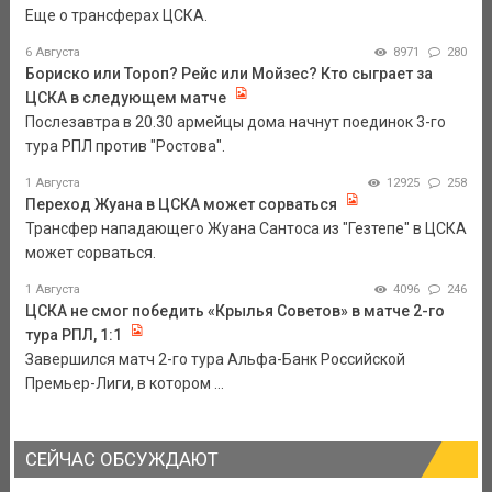
Еще о трансферах ЦСКА.
6 Августа
8971
280
Бориско или Тороп? Рейс или Мойзес? Кто сыграет за
ЦСКА в следующем матче
Послезавтра в 20.30 армейцы дома начнут поединок 3-го
тура РПЛ против "Ростова".
1 Августа
12925
258
Переход Жуана в ЦСКА может сорваться
Трансфер нападающего Жуана Сантоса из "Гезтепе" в ЦСКА
может сорваться.
1 Августа
4096
246
ЦСКА не смог победить «Крылья Советов» в матче 2-го
тура РПЛ, 1:1
Завершился матч 2-го тура Альфа-Банк Российской
Премьер-Лиги, в котором ...
СЕЙЧАС ОБСУЖДАЮТ