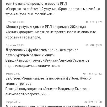
топ-3 с начала прошлого сезона РПЛ
«Спартак» со счётом 1:2 уступил «Краснодару» в матче 3-го
тура Альфа-Банк Российской ...
Сегодня 00:18
474
9
«Зенит» уступил дома в РПЛ впервые с 2024 года
«Зенит» двадцать месяцев не проигрывал в чемпионате
России на своем поле.
Сегодня 00:13
734
3
Деревенский футбол чемпиона - экс-тренер
петербуржцев разнес «Зенит»
Бывший игрок и тренер «Зенита» Алексей Стрепетов
поделился размышлениями после ...
Вчера 23:20
1313
32
Быстров: «Зенит» играет в позорный футбол. Нужно
менять тренера
Бывший полузащитник «Зенита» Владимир Быстров
высказался о поражении ...
Вчера 23:17
959
28
Энрике рассказал, о чем говорили в раздевалке «Зенита»