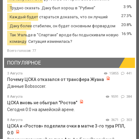
3.9%
Трудно сказать. Даку был хорош в "Рубине"
27.3%
Каждый будет стараться доказать, что он лучший
20.8%
Даку более стабилен, он будет основным форвардом
16.9%
Так Угальде в "Спартаке" вроде бы подыскивали новую
команду. Ситуация изменилась?
Всего голосов: 77
ПОПУЛЯРНОЕ
3 Августа
15855
441
Почему ЦСКА отказался от трансфера Жуана
Данные Bobsoccer.
8 Августа
9591
384
ЦСКА вновь не обыграл "Ростов"
Сегодня 0:0 на армейской арене.
8 Августа
3671
303
ЦСКА и «Ростов» поделили очки в матче 3-го тура РПЛ,
0:0