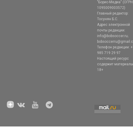
"Борис-Медиа" (ОГРН
1095009003572)
Главный редактор:
Тосунян Б.С.
Адрес электронной
почты редакции:
info@bobsoccer.ru;
bobsoccerru@gmail.
Телефон редакции: +
985 719 29 97
Настоящий ресурс
содержит материал
18+