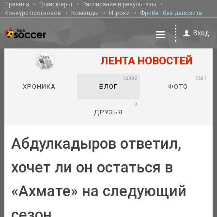
Правила
Трансферы
Расписание и результаты
Конкурс прогнозов
Команды
Игроки
Фрибет без депозита
Вход
ЛЕНТА НОВОСТЕЙ
12092
7607
ХРОНИКА
БЛОГ
ФОТО
0
ДРУЗЬЯ
Абдулкадыров ответил,
хочет ли он остаться в
«Ахмате» на следующий
сезон