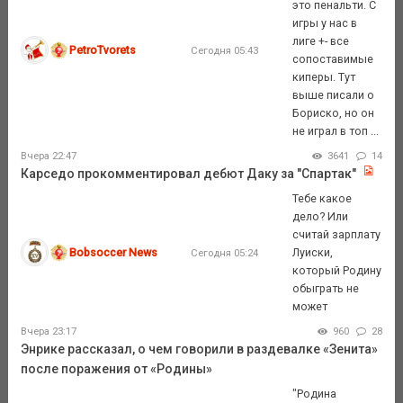
это пенальти. С
игры у нас в
лиге +- все
PetroTvorets
Сегодня 05:43
сопоставимые
киперы. Тут
выше писали о
Бориско, но он
не играл в топ ...
Вчера 22:47
3641
14
Карседо прокомментировал дебют Даку за "Спартак"
Тебе какое
дело? Или
считай зарплату
Bobsoccer News
Луиски,
Сегодня 05:24
который Родину
обыграть не
может
Вчера 23:17
960
28
Энрике рассказал, о чем говорили в раздевалке «Зенита»
после поражения от «Родины»
"Родина