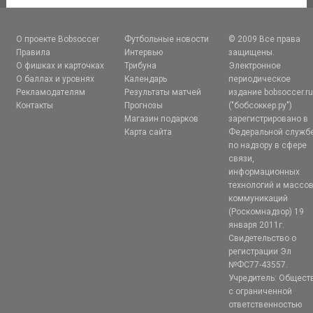
О проекте Bobsoccer
Футбольные новости
© 2009 Все права
Правила
Интервью
защищены.
О фишках и карточках
Трибуна
Электронное
О баллах и уровнях
Календарь
периодическое
Рекламодателям
Результаты матчей
издание bobsoccer.r
Контакты
Прогнозы
("бобсоккер.ру")
Магазин подарков
зарегистрировано в
Карта сайта
Федеральной служб
по надзору в сфере
связи,
информационных
технологий и массо
коммуникаций
(Роскомнадзор) 19
января 2011г.
Свидетельство о
регистрации Эл
№ФС77-43557.
Учредитель: Общест
с ограниченной
ответственностью