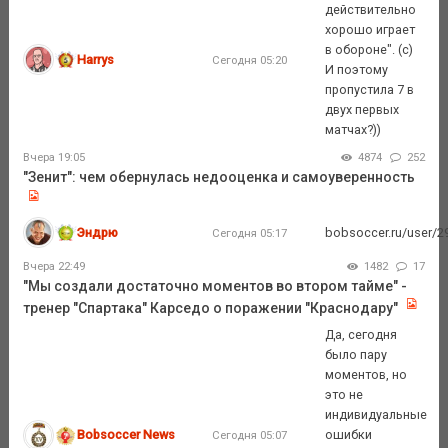
действительно
хорошо играет
в обороне". (с)
Harrys
Сегодня 05:20
И поэтому
пропустила 7 в
двух первых
матчах?))
Вчера 19:05
4874
252
"Зенит": чем обернулась недооценка и самоуверенность
Эндрю
bobsoccer.ru/user/29
Сегодня 05:17
Вчера 22:49
1482
17
"Мы создали достаточно моментов во втором тайме" -
тренер "Спартака" Карседо о поражении "Краснодару"
Да, сегодня
было пару
моментов, но
это не
индивидуальные
Bobsoccer News
ошибки
Сегодня 05:07