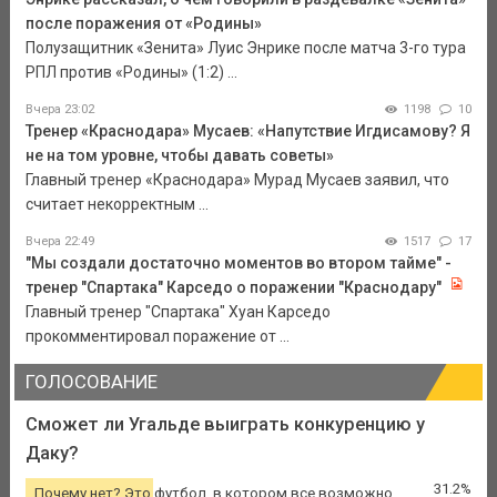
после поражения от «Родины»
Полузащитник «Зенита» Луис Энрике после матча 3-го тура
РПЛ против «Родины» (1:2) ...
Вчера 23:02
1198
10
Тренер «Краснодара» Мусаев: «Напутствие Игдисамову? Я
не на том уровне, чтобы давать советы»
Главный тренер «Краснодара» Мурад Мусаев заявил, что
считает некорректным ...
Вчера 22:49
1517
17
"Мы создали достаточно моментов во втором тайме" -
тренер "Спартака" Карседо о поражении "Краснодару"
Главный тренер "Спартака" Хуан Карседо
прокомментировал поражение от ...
ГОЛОСОВАНИЕ
Сможет ли Угальде выиграть конкуренцию у
Даку?
31.2%
Почему нет? Это футбол, в котором все возможно