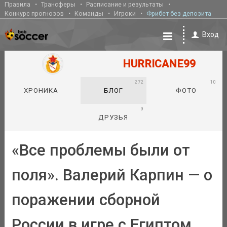
Правила
Трансферы
Расписание и результаты
Конкурс прогнозов
Команды
Игроки
Фрибет без депозита
Вход
HURRICANE99
272
10
ХРОНИКА
БЛОГ
ФОТО
9
ДРУЗЬЯ
«Все проблемы были от
поля». Валерий Карпин — о
поражении сборной
России в игре с Египтом