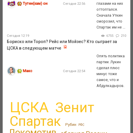
Тутен(хам) он
глазами на них
Сегодня 22:56
оттоптался.
Сначала Уткин
сморозил, что
Спартак им не ...
Сегодня 12:19
6755
210
Бориско или Тороп? Рейс или Мойзес? Кто сыграет за
ЦСКА в следующем матче
Опять политика
партии. Лукин
сделал плюс
Макс
Сегодня 22:54
минус тоже
самое, что и
Абдулкадыров.
ЦСКА
Зенит
Спартак
Рубин
РФС
Локомотив