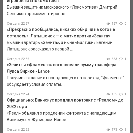
игроков из «Локомотива»
Бывший защитник московского «Локомотива» Дмитрий
Сенников прокомментировал ...
Сегодня 22:37
137
0
«Прекрасно пообщались, никаких обид ни на кого не
осталось». Латышонок — о матче против «Зенита»
Бывший вратарь «Зенита», а ныне «Балтики» Евгений
Латышонок рассказал о первой ...
Сегодня 22:36
363
1
«Зенит» и «Фламенго» согласовали сумму трансфера
Луиса Энрике - Lance
Получив согласие от нападающего на переход, "Фламенго"
обсуждает условия оплаты, ...
Сегодня 22:24
105
1
Официально: Винисиус продлил контракт с «Реалом» до
2032 года
«Реал» объявил о продлении контракта с нападающим
Винисиусом Жуниором. Новое ...
Сегодня 22:23
173
9