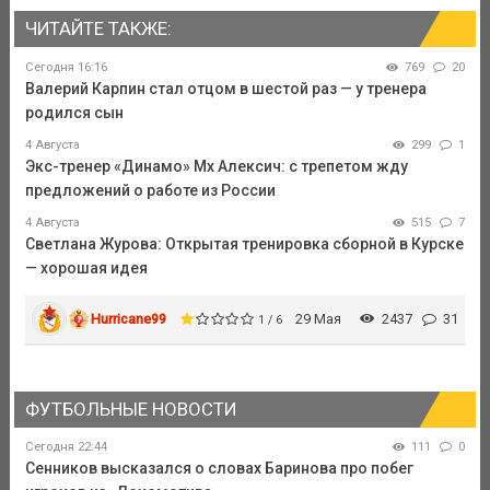
ЧИТАЙТЕ ТАКЖЕ:
Сегодня 16:16
769
20
Валерий Карпин стал отцом в шестой раз — у тренера
родился сын
4 Августа
299
1
Экс-тренер «Динамо» Мх Алексич: с трепетом жду
предложений о работе из России
4 Августа
515
7
Светлана Журова: Открытая тренировка сборной в Курске
— хорошая идея
Hurricane99
29 Мая
2437
31
1 / 6
ФУТБОЛЬНЫЕ НОВОСТИ
Сегодня 22:44
111
0
Сенников высказался о словах Баринова про побег