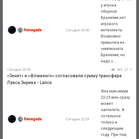
у игрока
сборной
Бразилии нет
игрового
Renegade
интеллекта.
Сегодня 23:00
Возможно
привычка из
чемпионата
Бразилии, но
надо с ...
Сегодня 22:36
363
1
«Зенит» и «Фламенго» согласовали сумму трансфера
Луиса Энрике - Lance
Фла максимум
22-25 млн.сразу
может
заплатить. А
остальное
Renegade
Сегодня 22:59
только в
следующем
году. При том,