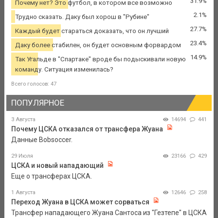
31.9%
Почему нет? Это футбол, в котором все возможно
2.1%
Трудно сказать. Даку был хорош в "Рубине"
27.7%
Каждый будет стараться доказать, что он лучший
23.4%
Даку более стабилен, он будет основным форвардом
14.9%
Так Угальде в "Спартаке" вроде бы подыскивали новую
команду. Ситуация изменилась?
Всего голосов: 47
ПОПУЛЯРНОЕ
3 Августа
14694
441
Почему ЦСКА отказался от трансфера Жуана
Данные Bobsoccer.
29 Июля
23166
429
ЦСКА и новый нападающий
Еще о трансферах ЦСКА.
1 Августа
12646
258
Переход Жуана в ЦСКА может сорваться
Трансфер нападающего Жуана Сантоса из "Гезтепе" в ЦСКА