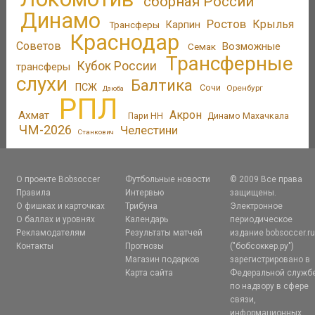
сборная России
Динамо
Ростов
Крылья
Трансферы
Карпин
Краснодар
Советов
Возможные
Семак
Трансферные
Кубок России
трансферы
слухи
Балтика
ПСЖ
Сочи
Оренбург
Дзюба
РПЛ
Акрон
Ахмат
Пари НН
Динамо Махачкала
ЧМ-2026
Челестини
Станкович
О проекте Bobsoccer
Футбольные новости
© 2009 Все права
Правила
Интервью
защищены.
О фишках и карточках
Трибуна
Электронное
О баллах и уровнях
Календарь
периодическое
Рекламодателям
Результаты матчей
издание bobsoccer.r
Контакты
Прогнозы
("бобсоккер.ру")
Магазин подарков
зарегистрировано в
Карта сайта
Федеральной служб
по надзору в сфере
связи,
информационных