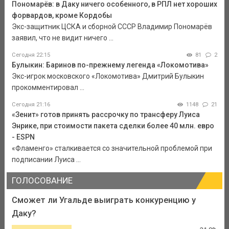
Пономарёв: в Даку ничего особенного, в РПЛ нет хороших
форвардов, кроме Кордобы
Экс-защитник ЦСКА и сборной СССР Владимир Пономарёв
заявил, что не видит ничего ...
Сегодня 22:15
81
2
Булыкин: Баринов по-прежнему легенда «Локомотива»
Экс-игрок московского «Локомотива» Дмитрий Булыкин
прокомментировал ...
Сегодня 21:16
1148
21
«Зенит» готов принять рассрочку по трансферу Луиса
Энрике, при стоимости пакета сделки более 40 млн. евро
- ESPN
«Фламенго» сталкивается со значительной проблемой при
подписании Луиса ...
ГОЛОСОВАНИЕ
Сможет ли Угальде выиграть конкуренцию у
Даку?