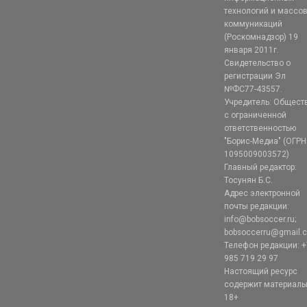
технологий и массо
коммуникаций
(Роскомнадзор) 19
января 2011г.
Свидетельство о
регистрации Эл
№ФС77-43557.
Учредитель: Общест
с ограниченной
ответственностью
"Борис-Медиа" (ОГРН
1095009003572)
Главный редактор:
Тосунян Б.С.
Адрес электронной
почты редакции:
info@bobsoccer.ru;
bobsoccerru@gmail.
Телефон редакции: +
985 719 29 97
Настоящий ресурс
содержит материал
18+