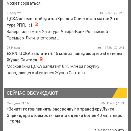
может сорваться.
1 Августа
3997
246
ЦСКА не смог победить «Крылья Советов» в матче 2-го
тура РПЛ, 1:1
Завершился матч 2-го тура Альфа-Банк Российской
Премьер-Лиги, в котором ...
28 Июля
11726
241
ESPN: ЦСКА заплатит € 15 млн за нападающего «Гёзтепе»
Жуана Сантоса
Московский ЦСКА заплатит € 15 млн за покупку
нападающего «Гёзтепе» Жуана Сантоса.
СЕЙЧАС ОБСУЖДАЮТ
Сегодня 21:16
1148
21
«Зенит» готов принять рассрочку по трансферу Луиса
Энрике, при стоимости пакета сделки более 40 млн. евро
- ESPN
Я не поверю что