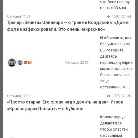
что Зенит сразу
платил 33 млн. ...
Сегодня 11:51
1597
64
Тренер «Зенита» Оливейра — о травме Кондакова: «Даже
фол не зафиксировали. Это очень некрасиво»
И объясните, как
без умысла, как
Вы говорите,
двигаясь
Steil
перпендикулярно
Сегодня 22:57
можно попасть в
ближнюю часть
лица
оставленным ...
Сегодня 12:06
1775
30
«Просто старик. Его слова надо делить на два». Игрок
«Краснодара» Пальцев — о Бубнове
Краснодарцы
делают все,
чтобы Спартак
с красными