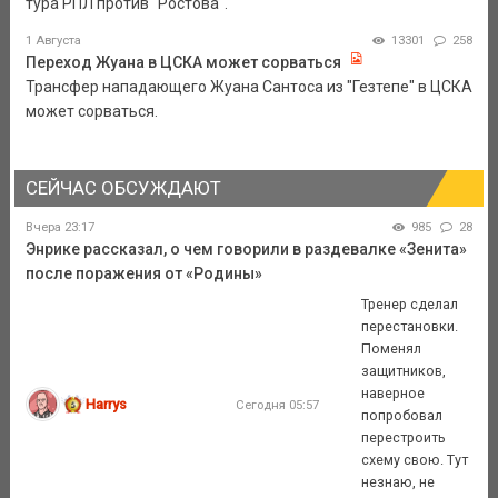
тура РПЛ против "Ростова".
1 Августа
13301
258
Переход Жуана в ЦСКА может сорваться
Трансфер нападающего Жуана Сантоса из "Гезтепе" в ЦСКА
может сорваться.
СЕЙЧАС ОБСУЖДАЮТ
Вчера 23:17
985
28
Энрике рассказал, о чем говорили в раздевалке «Зенита»
после поражения от «Родины»
Тренер сделал
перестановки.
Поменял
защитников,
наверное
Harrys
Сегодня 05:57
попробовал
перестроить
схему свою. Тут
незнаю, не