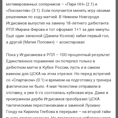
мотивированных соперников – «Пари НН» (2:1) и
«Локомотив» (3:1). Если получается менять игру своими
решениями по ходу матчей. В Нижнем Новгороде
Игдисамов выпустил на замену 18-летнего дебютанта
РПЛ Имрана Фирова и тот оформил 1+1 за две минуты.
Ещё один запасной (Данила Козлов) забил первый гол,
а другой (Матия Попович) – ассистировал.
Пока у Игдисамова в РПЛ – 100-процентный результат.
Единственное поражение он потерпел только в
дебютном матче в Кубке России, пусть и в самом
важном для ЦСКА на этом отрезке. Но перед встречей
со «Спартаком» (0:1) и времени на подготовку у тренера
фактически не было. 4 мая Челестини отправили в
отставку, а уже 6-го состоялась кубковая игра. Даже в
проигранном дерби Игдисамов преобразил ЦСКА
тактическими перестановками и заменой Лусиано
Гонду на Кирилла Глебова в перерыве – на второй тайм
вышла другая команда. Не лихорадочно отбивающаяся