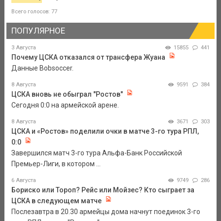
Всего голосов: 77
ПОПУЛЯРНОЕ
3 Августа
15855
441
Почему ЦСКА отказался от трансфера Жуана
Данные Bobsoccer.
8 Августа
9591
384
ЦСКА вновь не обыграл "Ростов"
Сегодня 0:0 на армейской арене.
8 Августа
3671
303
ЦСКА и «Ростов» поделили очки в матче 3-го тура РПЛ,
0:0
Завершился матч 3-го тура Альфа-Банк Российской
Премьер-Лиги, в котором ...
6 Августа
9749
286
Бориско или Тороп? Рейс или Мойзес? Кто сыграет за
ЦСКА в следующем матче
Послезавтра в 20.30 армейцы дома начнут поединок 3-го