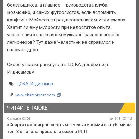
болельщиков, а главное – руководства клуба.
Возможно, и самих футболистов, если вспомнить
конфликт Мойзеса с предшественником Игдисамова.
Хватит ли ему мудрости при недостатке опыта
управления коллективом мужиков, разношёрстных
легионеров? Тут даже Челестини не справился и
наломал дров.
Скоро узнаем, рискнут ли в ЦСКА довериться
Игдисамову.
ЦСКА
,
Игдисамов
www.championat.com
ЧИТАЙТЕ ТАКЖЕ:
Сегодня 03:03
313
12
«Спартак» проиграл шесть матчей из восьми с клубами из
топ-3 с начала прошлого сезона РПЛ