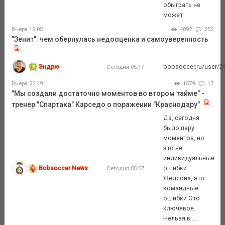
обыграть не
может
Вчера 19:05
4892
252
"Зенит": чем обернулась недооценка и самоуверенность
Эндрю
bobsoccer.ru/user/29
Сегодня 05:17
Вчера 22:49
1579
17
"Мы создали достаточно моментов во втором тайме" -
тренер "Спартака" Карседо о поражении "Краснодару"
Да, сегодня
было пару
моментов, но
это не
индивидуальные
Bobsoccer News
ошибки
Сегодня 05:07
Жедсона, это
командные
ошибки Это
ключевое.
Нельзя в ...