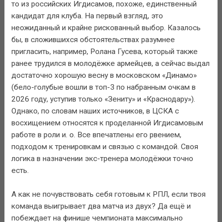
то из российских Игдисамов, похоже, единственный
кандидат для клуба. На первый взгляд, это
неожиданный и крайне рискованный выбор. Казалось
бы, в сложившихся обстоятельствах разумнее
пригласить, например, Ролана Гусева, который также
ранее трудился в молодёжке армейцев, а сейчас выдал
достаточно хорошую весну в московском «Динамо»
(бело-голубые вошли в топ-3 по набранным очкам в
2026 году, уступив только «Зениту» и «Краснодару»).
Однако, по словам наших источников, в ЦСКА с
восхищением относятся к проделанной Игдисамовым
работе в роли и. о. Все впечатлены его рвением,
подходом к тренировкам и связью с командой. Своя
логика в назначении экс-тренера молодёжки точно
есть.
А как не почувствовать себя готовым к РПЛ, если твоя
команда выигрывает два матча из двух? Да ещё и
побеждает на финише чемпионата максимально