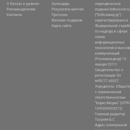
О баллах и уровнях
Календарь
периодическое
Рекламодателям
Результаты матчей
издание bobsoccer.r
Контакты
Прогнозы
("бобсоккер.ру")
Магазин подарков
зарегистрировано в
Карта сайта
Федеральной служб
по надзору в сфере
связи,
информационных
технологий и массо
коммуникаций
(Роскомнадзор) 19
января 2011г.
Свидетельство о
регистрации Эл
№ФС77-43557.
Учредитель: Общест
с ограниченной
ответственностью
"Борис-Медиа" (ОГРН
1095009003572)
Главный редактор:
Тосунян Б.С.
Адрес электронной