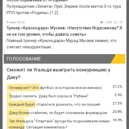
после поражения от «Родины»
Полузащитник «Зенита» Луис Энрике после матча 3-го тура
РПЛ против «Родины» (1:2) ...
Вчера 23:02
1224
10
Тренер «Краснодара» Мусаев: «Напутствие Игдисамову? Я
не на том уровне, чтобы давать советы»
Главный тренер «Краснодара» Мурад Мусаев заявил, что
считает некорректным ...
ГОЛОСОВАНИЕ
Сможет ли Угальде выиграть конкуренцию у
Даку?
31.2%
Почему нет? Это футбол, в котором все возможно
3.9%
Трудно сказать. Даку был хорош в "Рубине"
27.3%
Каждый будет стараться доказать, что он лучший
20.8%
Даку более стабилен, он будет основным форвардом
16.9%
Так Угальде в "Спартаке" вроде бы подыскивали новую
команду. Ситуация изменилась?