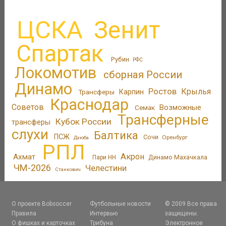
ЦСКА
Зенит
Спартак
Рубин
РФС
Локомотив
сборная России
Динамо
Ростов
Крылья
Трансферы
Карпин
Краснодар
Советов
Возможные
Семак
Трансферные
Кубок России
трансферы
слухи
Балтика
ПСЖ
Сочи
Оренбург
Дзюба
РПЛ
Акрон
Ахмат
Динамо Махачкала
Пари НН
ЧМ-2026
Челестини
Станкович
О проекте Bobsoccer
Футбольные новости
© 2009 Все права
Правила
Интервью
защищены.
О фишках и карточках
Трибуна
Электронное