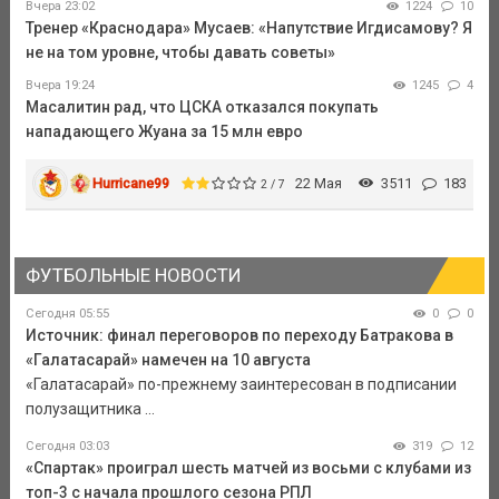
Вчера 23:02
1224
10
Тренер «Краснодара» Мусаев: «Напутствие Игдисамову? Я
не на том уровне, чтобы давать советы»
Вчера 19:24
1245
4
Масалитин рад, что ЦСКА отказался покупать
нападающего Жуана за 15 млн евро
Hurricane99
22 Мая
3511
183
2 / 7
ФУТБОЛЬНЫЕ НОВОСТИ
Сегодня 05:55
0
0
Источник: финал переговоров по переходу Батракова в
«Галатасарай» намечен на 10 августа
«Галатасарай» по-прежнему заинтересован в подписании
полузащитника ...
Сегодня 03:03
319
12
«Спартак» проиграл шесть матчей из восьми с клубами из
топ-3 с начала прошлого сезона РПЛ