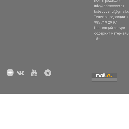
почты редакции:
info@bobsoccer.ru;
bobsoccerru@gmail.
Телефон редакции: +
985 719 29 97
Настоящий ресурс
содержит материал
18+