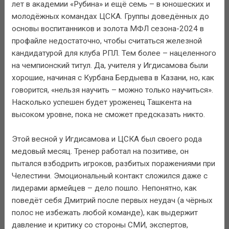
лет в академии «Рубина» и ещё семь – в юношеских и
молодёжных командах ЦСКА. Группы доведённых до
основы воспитанников и золота МФЛ сезона-2024 в
профайле недостаточно, чтобы считаться железной
кандидатурой для клуба РПЛ. Тем более – нацеленного
на чемпионский титул. Да, учителя у Игдисамова были
хорошие, начиная с Курбана Бердыева в Казани, но, как
говорится, «нельзя научить – можно только научиться».
Насколько успешен будет уроженец Ташкента на
высоком уровне, пока не сможет предсказать никто.
Этой весной у Игдисамова и ЦСКА был своего рода
медовый месяц. Тренер работал на позитиве, он
пытался взбодрить игроков, разбитых поражениями при
Челестини. Эмоциональный контакт сложился даже с
лидерами армейцев – дело пошло. Непонятно, как
поведёт себя Дмитрий после первых неудач (а чёрных
полос не избежать любой команде), как выдержит
давление и критику со стороны СМИ, экспертов,