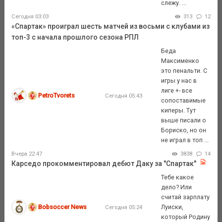
слежу. ...
Сегодня 03:03
313
12
«Спартак» проиграл шесть матчей из восьми с клубами из
топ-3 с начала прошлого сезона РПЛ
Беда
Максименко
это пенальти. С
игры у нас в
лиге +- все
PetroTvorets
Сегодня 05:43
сопоставимые
киперы. Тут
выше писали о
Бориско, но он
не играл в топ ...
Вчера 22:47
3838
14
Карседо прокомментировал дебют Даку за "Спартак"
Тебе какое
дело? Или
считай зарплату
Bobsoccer News
Луиски,
Сегодня 05:24
который Родину