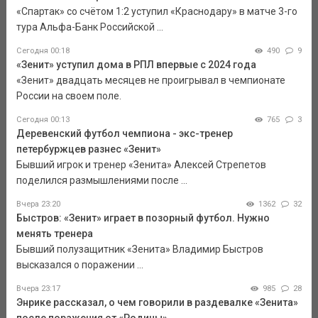
«Спартак» со счётом 1:2 уступил «Краснодару» в матче 3-го
тура Альфа-Банк Российской ...
Сегодня 00:18
490
9
«Зенит» уступил дома в РПЛ впервые с 2024 года
«Зенит» двадцать месяцев не проигрывал в чемпионате
России на своем поле.
Сегодня 00:13
765
3
Деревенский футбол чемпиона - экс-тренер
петербуржцев разнес «Зенит»
Бывший игрок и тренер «Зенита» Алексей Стрепетов
поделился размышлениями после ...
Вчера 23:20
1362
32
Быстров: «Зенит» играет в позорный футбол. Нужно
менять тренера
Бывший полузащитник «Зенита» Владимир Быстров
высказался о поражении ...
Вчера 23:17
985
28
Энрике рассказал, о чем говорили в раздевалке «Зенита»