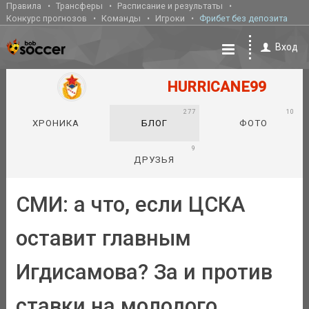
Правила
Трансферы
Расписание и результаты
Конкурс прогнозов
Команды
Игроки
Фрибет без депозита
Вход
HURRICANE99
277
10
ХРОНИКА
БЛОГ
ФОТО
9
ДРУЗЬЯ
СМИ: а что, если ЦСКА
оставит главным
Игдисамова? За и против
ставки на молодого