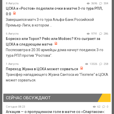
8 Августа
3696
304
ЦСКА и «Ростов» поделили очки в матче 3-го тура РПЛ,
0:0
Завершился матч 3-го тура Альфа-Банк Российской
Премьер-Лиги, в котором ...
6 Августа
9791
286
Бориско или Тороп? Рейс или Мойзес? Кто сыграет за
ЦСКА в следующем матче
Послезавтра в 20.30 армейцы дома начнут поединок 3-го
тура РПЛ против "Ростова".
1 Августа
13326
258
Переход Жуана в ЦСКА может сорваться
Трансфер нападающего Жуана Сантоса из "Гезтепе" в ЦСКА
может сорваться.
СЕЙЧАС ОБСУЖДАЮТ
Сегодня 08:23
62
0
Агкацев — о пропущенном голе в матче со «Спартаком»: