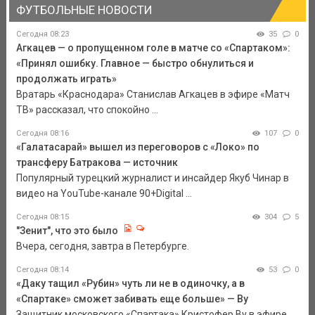
ФУТБОЛЬНЫЕ НОВОСТИ
Сегодня 08:23
35
0
Агкацев — о пропущенном голе в матче со «Спартаком»:
«Принял ошибку. Главное — быстро обнулиться и
продолжать играть»
Вратарь «Краснодара» Станислав Агкацев в эфире «Матч
ТВ» рассказал, что спокойно ...
Сегодня 08:16
107
0
«Галатасарай» вышел из переговоров с «Локо» по
трансферу Батракова — источник
Популярный турецкий журналист и инсайдер Якуб Чинар в
видео на YouTube-канале 90+Digital ...
Сегодня 08:15
304
5
"Зенит", что это было
Вчера, сегодня, завтра в Петербурге.
Сегодня 08:14
53
0
«Даку тащил «Рубин» чуть ли не в одиночку, а в
«Спартаке» сможет забивать еще больше» — Ву
Защитник московского «Спартака» Кристофер Ву в эфире