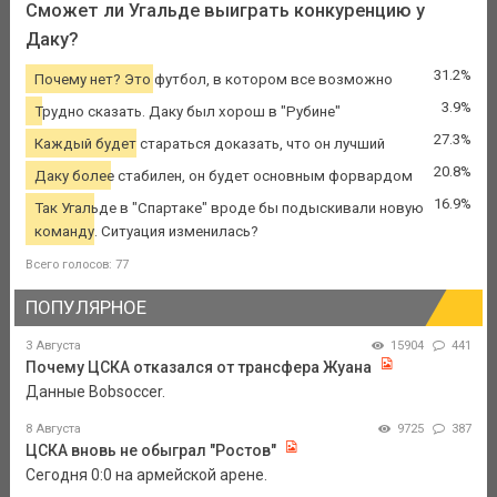
Сможет ли Угальде выиграть конкуренцию у
Даку?
31.2%
Почему нет? Это футбол, в котором все возможно
3.9%
Трудно сказать. Даку был хорош в "Рубине"
27.3%
Каждый будет стараться доказать, что он лучший
20.8%
Даку более стабилен, он будет основным форвардом
16.9%
Так Угальде в "Спартаке" вроде бы подыскивали новую
команду. Ситуация изменилась?
Всего голосов: 77
ПОПУЛЯРНОЕ
3 Августа
15904
441
Почему ЦСКА отказался от трансфера Жуана
Данные Bobsoccer.
8 Августа
9725
387
ЦСКА вновь не обыграл "Ростов"
Сегодня 0:0 на армейской арене.