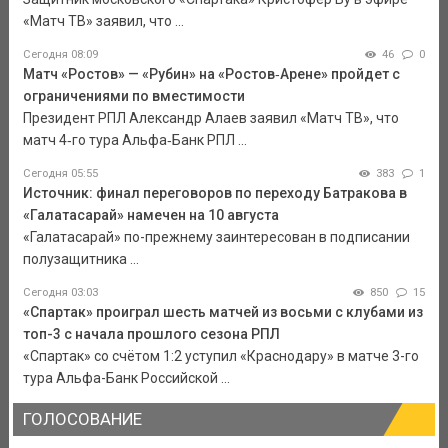
«Матч ТВ» заявил, что ...
Сегодня 08:09
46
0
Матч «Ростов» — «Рубин» на «Ростов‑Арене» пройдет с
ограничениями по вместимости
Президент РПЛ Александр Алаев заявил «Матч ТВ», что
матч 4‑го тура Альфа‑Банк РПЛ ...
Сегодня 05:55
383
1
Источник: финал переговоров по переходу Батракова в
«Галатасарай» намечен на 10 августа
«Галатасарай» по-прежнему заинтересован в подписании
полузащитника ...
Сегодня 03:03
850
15
«Спартак» проиграл шесть матчей из восьми с клубами из
топ-3 с начала прошлого сезона РПЛ
«Спартак» со счётом 1:2 уступил «Краснодару» в матче 3-го
тура Альфа-Банк Российской ...
ГОЛОСОВАНИЕ