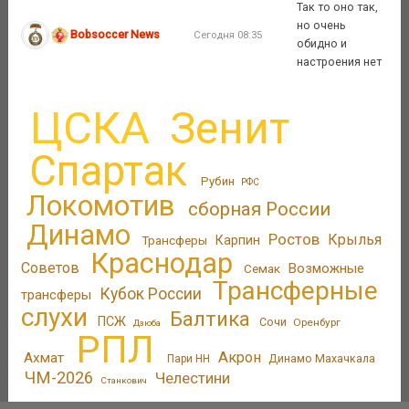
Так то оно так,
но очень
Bobsoccer News
Сегодня 08:35
обидно и
настроения нет
ЦСКА
Зенит
Спартак
Рубин
РФС
Локомотив
сборная России
Динамо
Ростов
Крылья
Трансферы
Карпин
Краснодар
Советов
Возможные
Семак
Трансферные
Кубок России
трансферы
слухи
Балтика
ПСЖ
Сочи
Оренбург
Дзюба
РПЛ
Акрон
Ахмат
Динамо Махачкала
Пари НН
ЧМ-2026
Челестини
Станкович