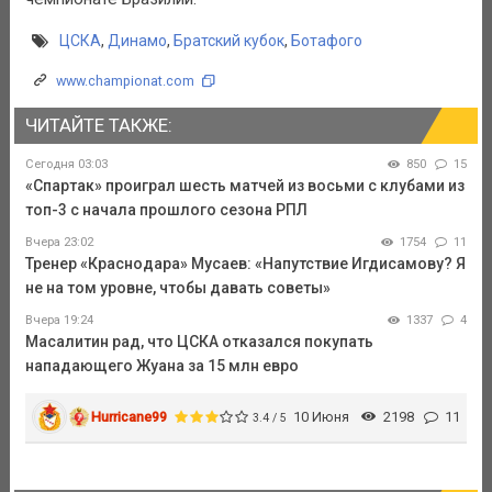
ЦСКА
,
Динамо
,
Братский кубок
,
Ботафого
www.championat.com
ЧИТАЙТЕ ТАКЖЕ:
Сегодня 03:03
850
15
«Спартак» проиграл шесть матчей из восьми с клубами из
топ-3 с начала прошлого сезона РПЛ
Вчера 23:02
1754
11
Тренер «Краснодара» Мусаев: «Напутствие Игдисамову? Я
не на том уровне, чтобы давать советы»
Вчера 19:24
1337
4
Масалитин рад, что ЦСКА отказался покупать
нападающего Жуана за 15 млн евро
Hurricane99
10 Июня
2198
11
3.4 / 5