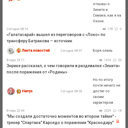
отзывы о
Зените и
Семаке, как я на
Озоне.
Сегодня 08:16
178
0
«Галатасарай» вышел из переговоров с «Локо» по
трансферу Батракова — источник
Лента новостей
Боря олень
Сегодня 08:37
Вчера 23:17
1374
33
Энрике рассказал, о чем говорили в раздевалке «Зенита»
после поражения от «Родины»
Но по итогу
почти ничего не
Harrys
достиг со
Сегодня 08:35
своим
характером.
Вчера 22:49
2329
18
"Мы создали достаточно моментов во втором тайме" -
тренер "Спартака" Карседо о поражении "Краснодару"