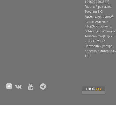
1095009003572)
Главный редактор:
Тосунян Б.С.
Адрес электронной
почты редакции:
info@bobsoccer.ru;
bobsoccerru@gmail.
Телефон редакции: +
985 719 29 97
Настоящий ресурс
содержит материал
18+