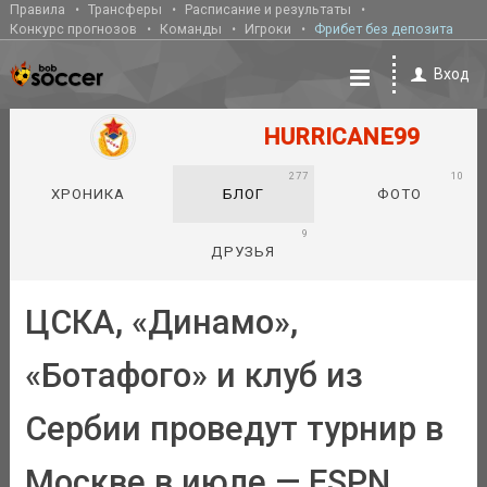
Правила
Трансферы
Расписание и результаты
Конкурс прогнозов
Команды
Игроки
Фрибет без депозита
Вход
HURRICANE99
277
10
ХРОНИКА
БЛОГ
ФОТО
9
ДРУЗЬЯ
ЦСКА, «Динамо»,
«Ботафого» и клуб из
Сербии проведут турнир в
Москве в июле — ESPN