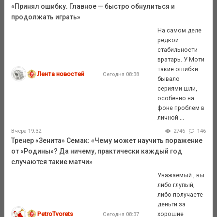
«Принял ошибку. Главное — быстро обнулиться и
продолжать играть»
На самом деле
редкой
стабильности
вратарь. У Моти
такие ошибки
Лента новостей
Сегодня 08:38
бывало
сериями шли,
особенно на
фоне проблем в
личной ...
Вчера 19:32
2746
146
Тренер «Зенита» Семак: «Чему может научить поражение
от «Родины»? Да ничему, практически каждый год
случаются такие матчи»
Уважаемый , вы
либо глупый,
либо получаете
деньги за
PetroTvorets
хорошие
Сегодня 08:37