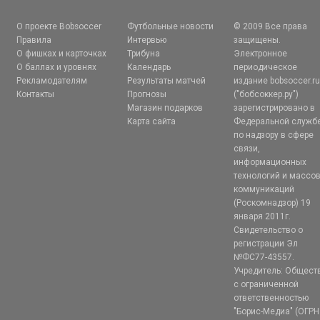
О проекте Bobsoccer
Футбольные новости
© 2009 Все права
Правила
Интервью
защищены.
О фишках и карточках
Трибуна
Электронное
О баллах и уровнях
Календарь
периодическое
Рекламодателям
Результаты матчей
издание bobsoccer.r
Контакты
Прогнозы
("бобсоккер.ру")
Магазин подарков
зарегистрировано в
Карта сайта
Федеральной служб
по надзору в сфере
связи,
информационных
технологий и массо
коммуникаций
(Роскомнадзор) 19
января 2011г.
Свидетельство о
регистрации Эл
№ФС77-43557.
Учредитель: Общест
с ограниченной
ответственностью
"Борис-Медиа" (ОГРН