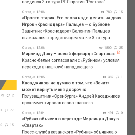
поединок 3-го тура РПЛ против "Ростова".
Сегодня 12:06
780
15
«Просто старик. Его слова надо делить на два».
Игрок «Краснодара» Пальцев — о Бубнове
Защитник «Краснодара» Валентин Пальцев
высказался о предстоящем матче 3-го тура ...
Сегодня 12:06
1800
35
Мирлинд Даку — новый форвард «Спартака»
Красно-белые согласовали с «Рубином» условия
перехода в наш клуб нападающего ...
Сегодня 12:05
337
1
Касаджиков: не думаю о том, что «Зенит»
может вернуть меня досрочно
173
2
Полузащитник «Оренбурга» Андрей Касаджиков
прокомментировал слова главного ...
41
77
Сегодня 12:04
491
0
«Рубин» объявил о переходе Мирлинда Даку в
80
15
«Спартак»
Пресс-служба казанского «Рубина» объявила о