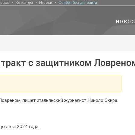
нозов
Команды
Игроки
Фрибет без депозита
НОВО
онтракт с защитником Ловрено
Ловреном, пишет итальянский журналист Николо Скира.
до лета 2024 года.