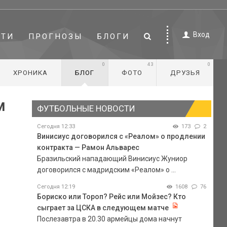
Вход
СТИ
ПРОГНОЗЫ
БЛОГИ
0
43
0
ХРОНИКА
БЛОГ
ФОТО
ДРУЗЬЯ
м
ФУТБОЛЬНЫЕ НОВОСТИ
Сегодня 12:33
173
2
Винисиус договорился с «Реалом» о продлении
контракта — Рамон Альварес
Бразильский нападающий Винисиус Жуниор
договорился с мадридским «Реалом» о ...
Сегодня 12:19
1608
76
Бориско или Тороп? Рейс или Мойзес? Кто
сыграет за ЦСКА в следующем матче
Послезавтра в 20.30 армейцы дома начнут