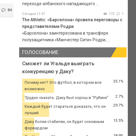
переходе албанского нападающего ...
84
Сегодня 11:57
173
1
The Athletic: «Барселона» провела переговоры с
представителями Родри
«Барселона» заинтересована в трансфере
полузащитника «Манчестер Сити» Родри, ...
ГОЛОСОВАНИЕ
Сможет ли Угальде выиграть
конкуренцию у Даку?
35.1%
Почему нет? Это футбол, в котором все
возможно
2.7%
Трудно сказать. Даку был хорош в "Рубине"
29.7%
Каждый будет стараться доказать, что он
лучший
13.5%
Даку более стабилен, он будет основным
форвардом
18.9%