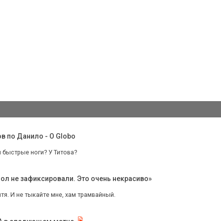
ов по Данило - О Globo
 быстрые ноги? У Титова?
ол не зафиксировали. Это очень некрасиво»
ятя. И не тыкайте мне, хам трамвайный.