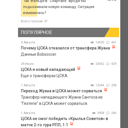
Так Угальде в "Спартаке" вроде бы
подыскивали новую команду. Ситуация
изменилась?
Всего голосов: 37
ПОПУЛЯРНОЕ
3 Августа
14550
441
Почему ЦСКА отказался от трансфера Жуана
Данные Bobsoccer.
29 Июля
23052
429
ЦСКА и новый нападающий
Еще о трансферах ЦСКА.
1 Августа
12544
258
Переход Жуана в ЦСКА может сорваться
Трансфер нападающего Жуана Сантоса из
"Гезтепе" в ЦСКА может сорваться.
1 Августа
3958
246
ЦСКА не смог победить «Крылья Советов» в
матче 2-го тура РПЛ, 1:1