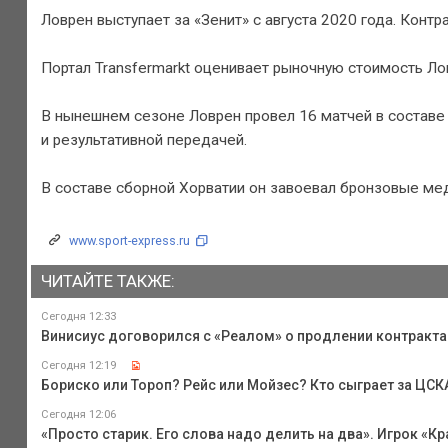
Ловрен выступает за «Зенит» с августа 2020 года. Контр
Портал Transfermarkt оценивает рыночную стоимость Лов
В нынешнем сезоне Ловрен провел 16 матчей в составе
и результативной передачей.
В составе сборной Хорватии он завоевал бронзовые ме
www.sport-express.ru
ЧИТАЙТЕ ТАКЖЕ:
Сегодня 12:33
Винисиус договорился с «Реалом» о продлении контракта
Сегодня 12:19
Бориско или Тороп? Рейс или Мойзес? Кто сыграет за ЦС
Сегодня 12:06
«Просто старик. Его слова надо делить на два». Игрок «К