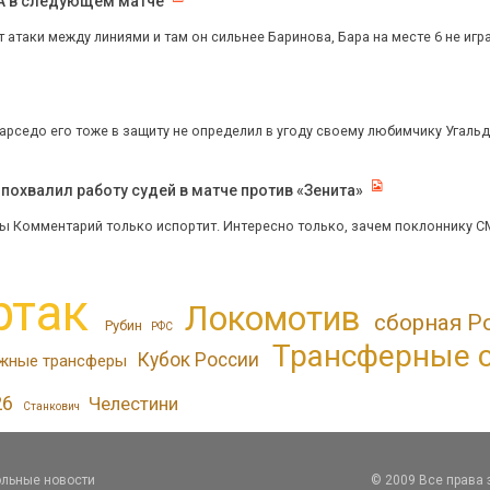
КА в следующем матче
 атаки между линиями и там он сильнее Баринова, Бара на месте 6 не игра
арседо его тоже в защиту не определил в угоду своему любимчику Угаль
похвалил работу судей в матче против «Зенита»
ы Комментарий только испортит. Интересно только, зачем поклоннику СМ 
ртак
Локомотив
сборная Р
Рубин
РФС
Трансферные 
Кубок России
жные трансферы
26
Челестини
Станкович
льные новости
© 2009 Все права