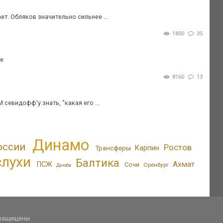
ет. Обляков значительно сильнее ...
1800
35
де
8160
13
севидофф'у знать, "какая его ...
Динамо
оссии
Ростов
Трансферы
Карпин
слухи
Балтика
Ахмат
ПСЖ
Сочи
Оренбург
Дзюба
 защищены.