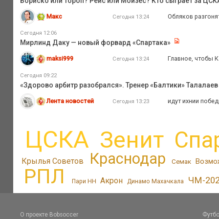
Бориско или Тороп? Рейс или Мойзес? Кто сыграет за ЦС
Макс
Обляков разгонят
Сегодня 13:24
Сегодня 12:06
Мирлинд Даку — новый форвард «Спартака»
maksi999
Главное, чтобы К
Сегодня 13:24
Сегодня 09:22
«Здорово арбитр разобрался». Тренер «Балтики» Талалаев 
Лента новостей
идут ихнии побед
Сегодня 13:23
ЦСКА
Зенит
Спа
Краснодар
Крылья Советов
Возмо
Семак
РПЛ
ЧМ-20
Акрон
Пари НН
Динамо Махачкала
О проекте Bobsoccer
Футбо