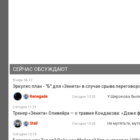
СЕЙЧАС ОБСУЖДАЮТ
Вчера 06:12
Эркулес план - "Б" для «Зенита» в случае срыва переговор
Renegade
У Широкова были
Сегодня 13:25
Сегодня 11:51
Тренер «Зенита» Оливейра — о травме Кондакова: «Даже ф
Steil
Не мутятьте, мут
Сегодня 13:24
Сегодня 12:19