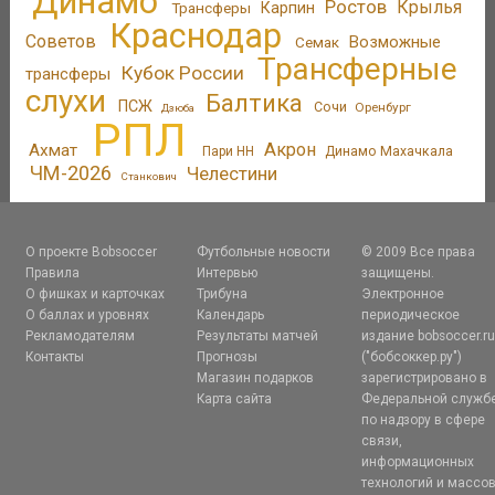
Динамо
Ростов
Крылья
Трансферы
Карпин
Краснодар
Советов
Возможные
Семак
Трансферные
Кубок России
трансферы
слухи
Балтика
ПСЖ
Сочи
Оренбург
Дзюба
РПЛ
Акрон
Ахмат
Пари НН
Динамо Махачкала
ЧМ-2026
Челестини
Станкович
О проекте Bobsoccer
Футбольные новости
© 2009 Все права
Правила
Интервью
защищены.
О фишках и карточках
Трибуна
Электронное
О баллах и уровнях
Календарь
периодическое
Рекламодателям
Результаты матчей
издание bobsoccer.r
Контакты
Прогнозы
("бобсоккер.ру")
Магазин подарков
зарегистрировано в
Карта сайта
Федеральной служб
по надзору в сфере
связи,
информационных
технологий и массо