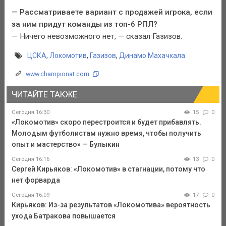
— Рассматриваете вариант с продажей игрока, если
за ним придут команды из топ-6 РПЛ?
— Ничего невозможного нет, — сказал Газизов.
ЦСКА
,
Локомотив
,
Газизов
,
Динамо Махачкала
www.championat.com
ЧИТАЙТЕ ТАКЖЕ:
Сегодня 16:30
15
0
«Локомотив» скоро перестроится и будет прибавлять.
Молодым футболистам нужно время, чтобы получить
опыт и мастерство» — Булыкин
Сегодня 16:16
13
0
Сергей Кирьяков: «Локомотив» в стагнации, потому что
нет форварда
Сегодня 16:09
17
0
Кирьяков: Из-за результатов «Локомотива» вероятность
ухода Батракова повышается