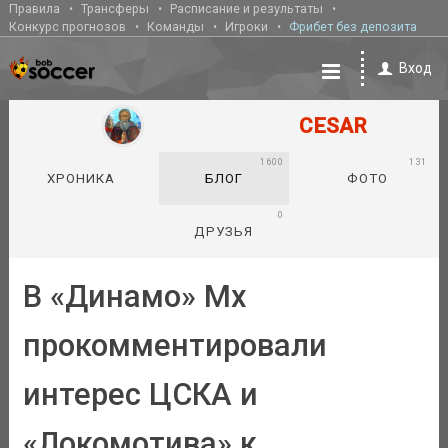
Правила
Трансферы
Расписание и результаты
Конкурс прогнозов
Команды
Игроки
Фрибет без депозита
Вход
CESAR
1600
131
ХРОНИКА
БЛОГ
ФОТО
0
ДРУЗЬЯ
В «Динамо» Мх
прокомментировали
интерес ЦСКА и
«Локомотива» к