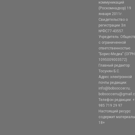
коммуникаций
(Роскомнадзор) 19
января 2011г.
Свидетельство о
регистрации Эл
№ФС77-43557.
Учредитель: Общест
с ограниченной
ответственностью
"Борис-Медиа" (ОГРН
1095009003572)
Главный редактор:
Тосунян Б.С.
Адрес электронной
почты редакции:
info@bobsoccer.ru;
bobsoccerru@gmail.
Телефон редакции: +
985 719 29 97
Настоящий ресурс
содержит материал
18+