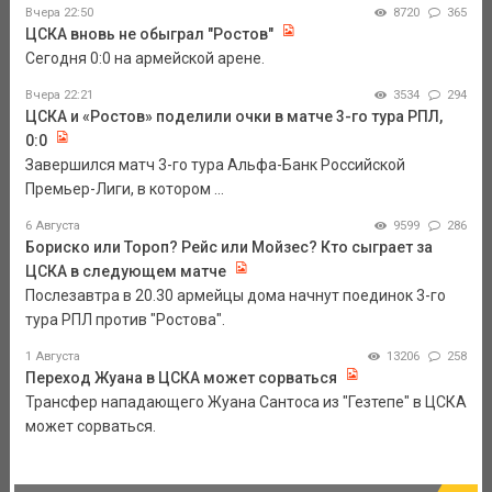
Вчера 22:50
8720
365
ЦСКА вновь не обыграл "Ростов"
Сегодня 0:0 на армейской арене.
Вчера 22:21
3534
294
ЦСКА и «Ростов» поделили очки в матче 3-го тура РПЛ,
0:0
Завершился матч 3-го тура Альфа-Банк Российской
Премьер-Лиги, в котором ...
6 Августа
9599
286
Бориско или Тороп? Рейс или Мойзес? Кто сыграет за
ЦСКА в следующем матче
Послезавтра в 20.30 армейцы дома начнут поединок 3-го
тура РПЛ против "Ростова".
1 Августа
13206
258
Переход Жуана в ЦСКА может сорваться
Трансфер нападающего Жуана Сантоса из "Гезтепе" в ЦСКА
может сорваться.