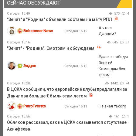
СЕЙЧАС ОБСУЖДАЮТ
Сегодня 15:49
575
4
"Зенит" и "Родина" объявили составы на матч РПЛ
А что с
Bobsoccer News
Сегодня 16:12
Джоном?
Сегодня 15:16
645
37
"Зенит" - "Родина". Смотрим и обсуждаем
Удачи и победы
Зениту!
Эндрю
Сегодня 16:12
Командам без
травм!
Сегодня 13:28
1442
74
В ЦСКА сообщили, что европейские клубы предлагали за
Данилова больше € 6 млн этим летом
PetroTvorets
Не знал такого
Сегодня 16:11
Сегодня 15:56
161
1
Обляков рассказал, как на ЦСКА сказывается отсутствие
Акинфеева