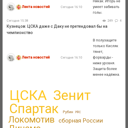
Никак. Игорь не
Лента новостей
умеет забивать
Сегодня 16:10
голы.
Сегодня 15:38
249
4
Кузнецов: ЦСКА даже с Даку не претендовал бы на
чемпионство
В полузащите
только Кисляк
тянет,
Лента новостей
форварды -
Сегодня 16:10
ниже уровня.
Защита более
менее надёжна.
ЦСКА
Зенит
Спартак
Рубин
РФС
Локомотив
сборная России