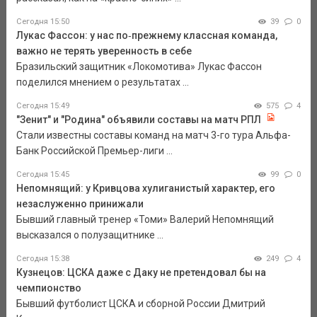
Сегодня 15:50
39
0
Лукас Фассон: у нас по‑прежнему классная команда,
важно не терять уверенность в себе
Бразильский защитник «Локомотива» Лукас Фассон
поделился мнением о результатах ...
Сегодня 15:49
575
4
"Зенит" и "Родина" объявили составы на матч РПЛ
Стали известны составы команд на матч 3-го тура Альфа-
Банк Российской Премьер-лиги ...
Сегодня 15:45
99
0
Непомнящий: у Кривцова хулиганистый характер, его
незаслуженно принижали
Бывший главный тренер «Томи» Валерий Непомнящий
высказался о полузащитнике ...
Сегодня 15:38
249
4
Кузнецов: ЦСКА даже с Даку не претендовал бы на
чемпионство
Бывший футболист ЦСКА и сборной России Дмитрий