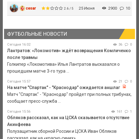
cesar
25 Июня
2900
10
2.6 / 5
ФУТБОЛЬНЫЕ НОВОСТИ
Сегодня 16:02
36
0
Лантратов: «Локомотив» ждёт возвращения Комличенко
после травмы
Голкипер «Локомотива» Илья Лантратов высказался о
прошедшем матче 3-го тура ...
Сегодня 15:57
21
0
На матче "Спартак" - "Краснодар" ожидается аншлаг
Матч "Спартак" - "Краснодар" пройдет при полных трибунах,
сообщает пресс-служба ...
Сегодня 15:56
161
1
Обляков рассказал, как на ЦСКА сказывается отсутствие
Акинфеева
Полузащитник сборной России и ЦСКА Иван Обляков
рассказал, как на «красно-синих» ...