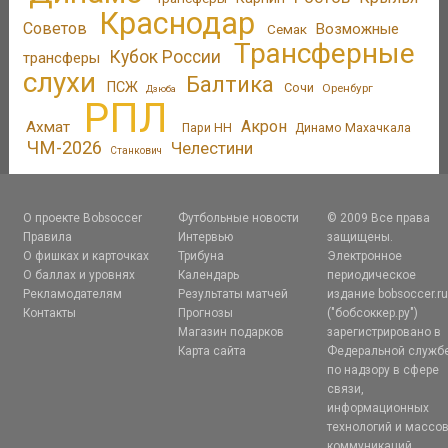
Краснодар
Советов
Возможные
Семак
Трансферные
Кубок России
трансферы
слухи
Балтика
ПСЖ
Сочи
Оренбург
Дзюба
РПЛ
Акрон
Ахмат
Пари НН
Динамо Махачкала
ЧМ-2026
Челестини
Станкович
О проекте Bobsoccer
Футбольные новости
© 2009 Все права
Правила
Интервью
защищены.
О фишках и карточках
Трибуна
Электронное
О баллах и уровнях
Календарь
периодическое
Рекламодателям
Результаты матчей
издание bobsoccer.r
Контакты
Прогнозы
("бобсоккер.ру")
Магазин подарков
зарегистрировано в
Карта сайта
Федеральной служб
по надзору в сфере
связи,
информационных
технологий и массо
коммуникаций