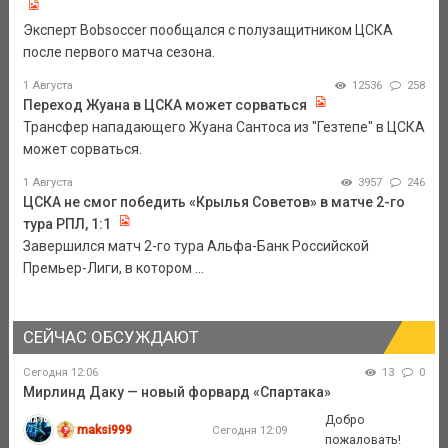
Эксперт Bobsoccer пообщался с полузащитником ЦСКА
после первого матча сезона.
1 Августа
12536
258
Переход Жуана в ЦСКА может сорваться
Трансфер нападающего Жуана Сантоса из "Гезтепе" в ЦСКА
может сорваться.
1 Августа
3957
246
ЦСКА не смог победить «Крылья Советов» в матче 2-го
тура РПЛ, 1:1
Завершился матч 2-го тура Альфа-Банк Российской
Премьер-Лиги, в котором ...
СЕЙЧАС ОБСУЖДАЮТ
Сегодня 12:06
13
0
Мирлинд Даку — новый форвард «Спартака»
Добро
maksi999
Сегодня 12:09
пожаловать!