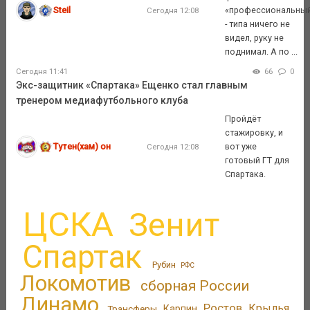
Steil
«профессиональны
Сегодня 12:08
- типа ничего не
видел, руку не
поднимал. А по ...
Сегодня 11:41
66
0
Экс-защитник «Спартака» Ещенко стал главным
тренером медиафутбольного клуба
Пройдёт
стажировку, и
Тутен(хам) он
вот уже
Сегодня 12:08
готовый ГТ для
Спартака.
ЦСКА
Зенит
Спартак
Рубин
РФС
Локомотив
сборная России
Динамо
Ростов
Крылья
Трансферы
Карпин