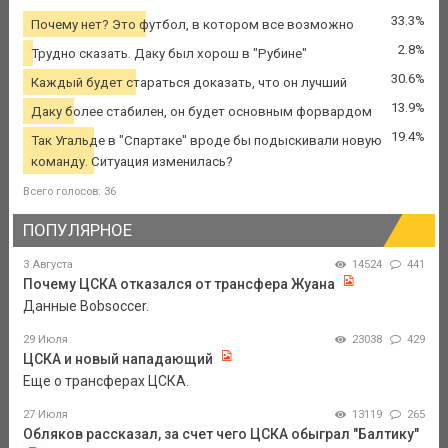
33.3%
Почему нет? Это футбол, в котором все возможно
2.8%
Трудно сказать. Даку был хорош в "Рубине"
30.6%
Каждый будет стараться доказать, что он лучший
13.9%
Даку более стабилен, он будет основным форвардом
19.4%
Так Угальде в "Спартаке" вроде бы подыскивали новую
команду. Ситуация изменилась?
Всего голосов: 36
ПОПУЛЯРНОЕ
3 Августа
14524
441
Почему ЦСКА отказался от трансфера Жуана
Данные Bobsoccer.
29 Июля
23038
429
ЦСКА и новый нападающий
Еще о трансферах ЦСКА.
27 Июля
13119
265
Обляков рассказал, за счет чего ЦСКА обыграл "Балтику"