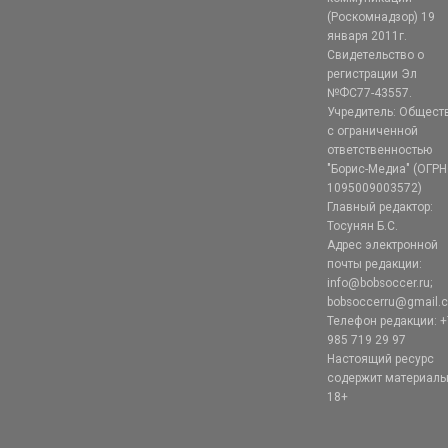
(Роскомнадзор) 19
января 2011г.
Свидетельство о
регистрации Эл
№ФС77-43557.
Учредитель: Общест
с ограниченной
ответственностью
"Борис-Медиа" (ОГРН
1095009003572)
Главный редактор:
Тосунян Б.С.
Адрес электронной
почты редакции:
info@bobsoccer.ru;
bobsoccerru@gmail.
Телефон редакции: +
985 719 29 97
Настоящий ресурс
содержит материал
18+