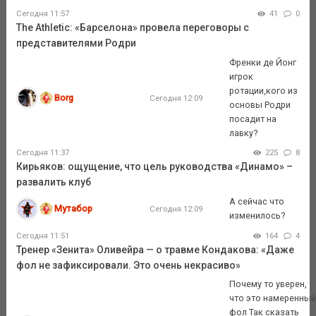
Сегодня 11:57
41
0
The Athletic: «Барселона» провела переговоры с
представителями Родри
Френки де Йонг
игрок
ротации,кого из
Borg
Сегодня 12:09
основы Родри
посадит на
лавку?
Сегодня 11:37
225
8
Кирьяков: ощущение, что цель руководства «Динамо» –
развалить клуб
А сейчас что
Мутабор
Сегодня 12:09
изменилось?
Сегодня 11:51
164
4
Тренер «Зенита» Оливейра — о травме Кондакова: «Даже
фол не зафиксировали. Это очень некрасиво»
Почему то уверен,
что это намеренны
фол Так сказать