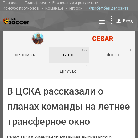
Правила
Трансферы
Расписание и результаты
Конкурс прогнозов
Команды
Игроки
Фрибет без депозита
Вход
CESAR
1597
131
ХРОНИКА
БЛОГ
ФОТО
0
ДРУЗЬЯ
В ЦСКА рассказали о
планах команды на летнее
трансферное окно
Скаут ЦСКА Александр Рязанцев высказался о