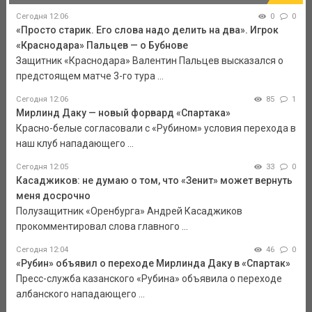
Сегодня 12:06
0
0
«Просто старик. Его слова надо делить на два». Игрок
«Краснодара» Пальцев — о Бубнове
Защитник «Краснодара» Валентин Пальцев высказался о
предстоящем матче 3-го тура ...
Сегодня 12:06
85
1
Мирлинд Даку — новый форвард «Спартака»
Красно-белые согласовали с «Рубином» условия перехода в
наш клуб нападающего ...
Сегодня 12:05
33
0
Касаджиков: не думаю о том, что «Зенит» может вернуть
меня досрочно
Полузащитник «Оренбурга» Андрей Касаджиков
прокомментировал слова главного ...
Сегодня 12:04
46
0
«Рубин» объявил о переходе Мирлинда Даку в «Спартак»
Пресс-служба казанского «Рубина» объявила о переходе
албанского нападающего ...