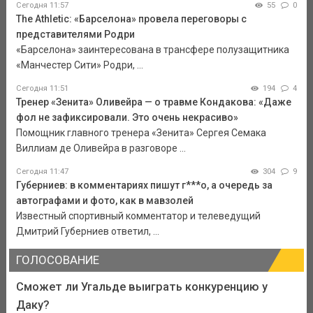
Сегодня 11:57
55
0
The Athletic: «Барселона» провела переговоры с
представителями Родри
«Барселона» заинтересована в трансфере полузащитника
«Манчестер Сити» Родри, ...
Сегодня 11:51
194
4
Тренер «Зенита» Оливейра — о травме Кондакова: «Даже
фол не зафиксировали. Это очень некрасиво»
Помощник главного тренера «Зенита» Сергея Семака
Виллиам де Оливейра в разговоре ...
Сегодня 11:47
304
9
Губерниев: в комментариях пишут г***о, а очередь за
автографами и фото, как в мавзолей
Известный спортивный комментатор и телеведущий
Дмитрий Губерниев ответил, ...
ГОЛОСОВАНИЕ
Сможет ли Угальде выиграть конкуренцию у
Даку?