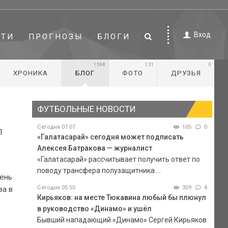
Вход
СТИ
ПРОГНОЗЫ
БЛОГИ
1598
131
0
ХРОНИКА
БЛОГ
ФОТО
ДРУЗЬЯ
ФУТБОЛЬНЫЕ НОВОСТИ
Сегодня 07:07
105
0
Л
«Галатасарай» сегодня может подписать
Алексея Батракова — журналист
«Галатасарай» рассчитывает получить ответ по
поводу трансфера полузащитника ...
чень
Сегодня 05:55
309
4
ва в
Кирьяков: на месте Тюкавина любый бы плюнул
в руководство «Динамо» и ушёл
Бывший нападающий «Динамо» Сергей Кирьяков