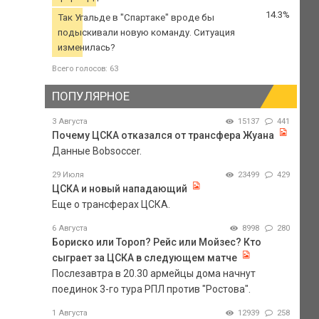
14.3%
Так Угальде в "Спартаке" вроде бы
подыскивали новую команду. Ситуация
изменилась?
Всего голосов: 63
ПОПУЛЯРНОЕ
3 Августа
15137
441
Почему ЦСКА отказался от трансфера Жуана
Данные Bobsoccer.
29 Июля
23499
429
ЦСКА и новый нападающий
Еще о трансферах ЦСКА.
6 Августа
8998
280
Бориско или Тороп? Рейс или Мойзес? Кто
сыграет за ЦСКА в следующем матче
Послезавтра в 20.30 армейцы дома начнут
поединок 3-го тура РПЛ против "Ростова".
1 Августа
12939
258