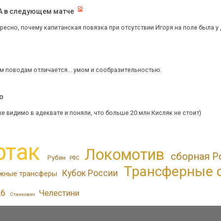
КА в следующем матче
есно, почему капитанская повязка при отсутствии Игоря на поле была у д
им поводам отличается... умом и сообразительностью.
o
 видимо в адеквате и поняли, что больше 20 млн.Кисляк не стоит)
ртак
Локомотив
сборная Р
Рубин
РФС
Трансферные 
Кубок России
жные трансферы
26
Челестини
Станкович