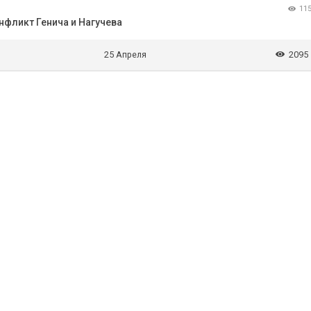
11
нфликт Генича и Нагучева
25 Апреля
2095