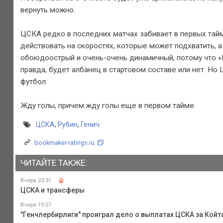
вернуть можно.
ЦСКА редко в последних матчах забивает в первых тайма
действовать на скоростях, которые может подхватить, а
обоюдоострый и очень-очень динамичный, потому что «Р
правда, будет албанец в стартовом составе или нет. Н
футбол.
Жду голы, причем жду голы еще в первом тайме.
ЦСКА
,
Рубин
,
Генич
bookmaker-ratings.ru
ЧИТАЙТЕ ТАКЖЕ:
Вчера 23:31
ЦСКА и трансферы
Вчера 19:57
"Генчлербирлиги" проиграл дело о выплатах ЦСКА за Койта