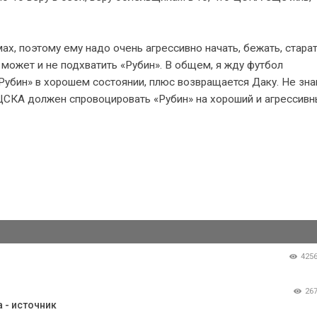
х, поэтому ему надо очень агрессивно начать, бежать, стара
 может и не подхватить «Рубин». В общем, я жду футбол
убин» в хорошем состоянии, плюс возвращается Даку. Не зна
о ЦСКА должен спровоцировать «Рубин» на хороший и агрессив
425
26
 - источник