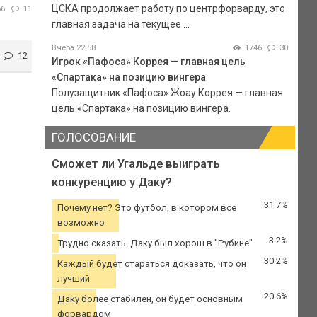
ЦСКА продолжает работу по центрфорварду, это
56
11
главная задача на текущее ...
Вчера 22:58
1746
30
12
Игрок «Пафоса» Коррея — главная цель
«Спартака» на позицию вингера
Полузащитник «Пафоса» Жоау Коррея — главная
цель «Спартака» на позицию вингера.
ГОЛОСОВАНИЕ
Сможет ли Угальде выиграть
конкуренцию у Даку?
31.7%
Почему нет? Это футбол, в котором все
возможно
3.2%
Трудно сказать. Даку был хорош в "Рубине"
30.2%
Каждый будет стараться доказать, что он
лучший
20.6%
Даку более стабилен, он будет основным
форвардом