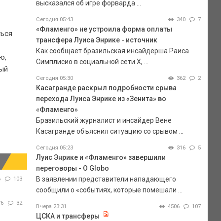
высказался об игре форварда ...
Сегодня 05:43
340
7
«Фламенго» не устроила форма оплаты
ться
трансфера Луиса Энрике - источник
Как сообщает бразильская инсайдерша Раиса
ю,
Симплисио в социальной сети Х, ...
ный
Сегодня 05:30
362
2
Касагранде раскрыл подробности срыва
перехода Луиса Энрике из «Зенита» во
«Фламенго»
Бразильский журналист и инсайдер Вене
Касагранде объяснил ситуацию со срывом ...
Сегодня 05:23
316
5
Луис Энрике и «Фламенго» завершили
переговоры - O Globo
В заявлении представители нападающего
6
103
сообщили о «событиях, которые помешали ...
76
32
Вчера 23:31
4506
107
ЦСКА и трансферы