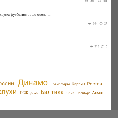
9011
281
ругих футболистов до осени, ...
664
27
316
5
Динамо
оссии
Ростов
Трансферы
Карпин
слухи
Балтика
Ахмат
ПСЖ
Сочи
Оренбург
Дзюба