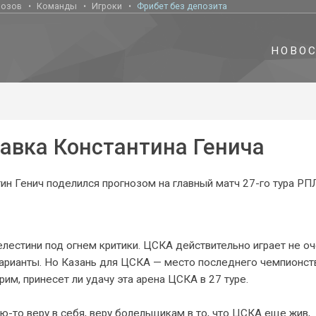
нозов
Команды
Игроки
Фрибет без депозита
НОВО
тавка Константина Генича
н Генич поделился прогнозом на главный матч 27-го тура РП
лестини под огнем критики. ЦСКА действительно играет не о
 варианты. Но Казань для ЦСКА — место последнего чемпионст
им, принесет ли удачу эта арена ЦСКА в 27 туре.
ю-то веру в себя, веру болельщикам в то, что ЦСКА еще жив,