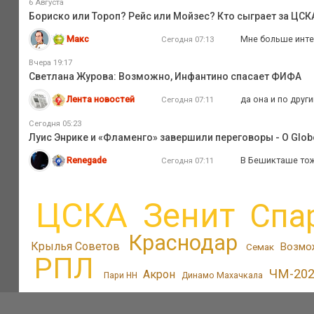
6 Августа
Бориско или Тороп? Рейс или Мойзес? Кто сыграет за ЦС
Макс
Мне больше интер
Сегодня 07:13
Вчера 19:17
Светлана Журова: Возможно, Инфантино спасает ФИФА
Лента новостей
да она и по друг
Сегодня 07:11
Сегодня 05:23
Луис Энрике и «Фламенго» завершили переговоры - O Glob
Renegade
В Бешикташе тоже
Сегодня 07:11
ЦСКА
Зенит
Спа
Краснодар
Крылья Советов
Возмо
Семак
РПЛ
ЧМ-20
Акрон
Пари НН
Динамо Махачкала