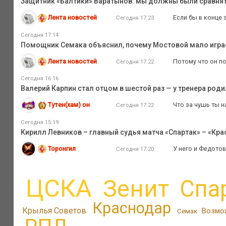
Защитник «Балтики» Варатынов: мы должны были сравнять
Лента новостей
Если бы в конце 
Сегодня 17:23
Сегодня 17:14
Помощник Семака объяснил, почему Мостовой мало играе
Лента новостей
Потому что он по
Сегодня 17:22
Сегодня 16:16
Валерий Карпин стал отцом в шестой раз — у тренера род
Тутен(хам) он
Что за чушь ты н
Сегодня 17:22
Сегодня 15:19
Кирилл Левников – главный судья матча «Спартак» – «Кр
Торонгил
У него и Федотов
Сегодня 17:20
ЦСКА
Зенит
Спа
Краснодар
Крылья Советов
Возмо
Семак