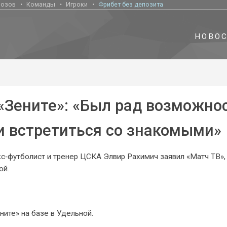
нозов
Команды
Игроки
Фрибет без депозита
НОВО
«Зените»: «Был рад возможно
 и встретиться со знакомыми»
с‑футболист и тренер ЦСКА Элвир Рахимич заявил «Матч ТВ»,
ой.
ните» на базе в Удельной.