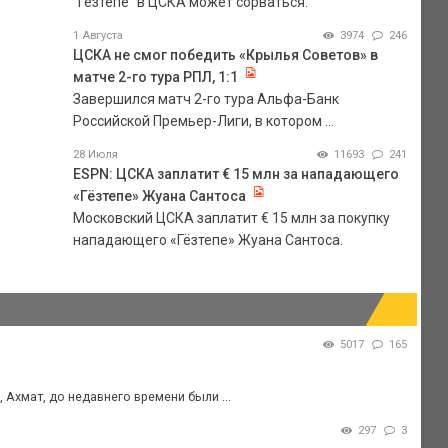
"Гезтепе" в ЦСКА может сорваться.
1 Августа
3974
246
ЦСКА не смог победить «Крылья Советов» в
матче 2-го тура РПЛ, 1:1
Завершился матч 2-го тура Альфа-Банк
Российской Премьер-Лиги, в котором ...
28 Июля
11693
241
ESPN: ЦСКА заплатит € 15 млн за нападающего
«Гёзтепе» Жуана Сантоса
Московский ЦСКА заплатит € 15 млн за покупку
нападающего «Гёзтепе» Жуана Сантоса.
5017
165
Ахмат, до недавнего времени были ...
297
3