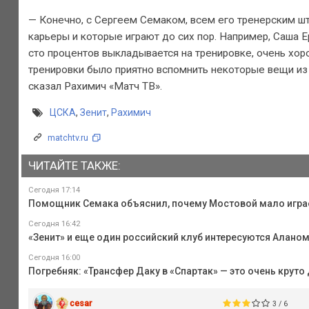
— Конечно, с Сергеем Семаком, всем его тренерским шт
карьеры и которые играют до сих пор. Например, Саша Е
сто процентов выкладывается на тренировке, очень хоро
тренировки было приятно вспомнить некоторые вещи из
сказал Рахимич «Матч ТВ».
ЦСКА
,
Зенит
,
Рахимич
matchtv.ru
ЧИТАЙТЕ ТАКЖЕ:
Сегодня 17:14
Помощник Семака объяснил, почему Мостовой мало играе
Сегодня 16:42
«Зенит» и еще один российский клуб интересуются Алано
Сегодня 16:00
Погребняк: «Трансфер Даку в «Спартак» — это очень круто
cesar
3 / 6