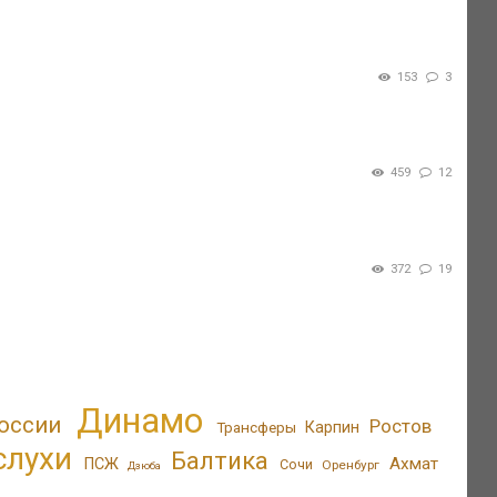
153
3
459
12
372
19
Динамо
оссии
Ростов
Трансферы
Карпин
слухи
Балтика
Ахмат
ПСЖ
Сочи
Оренбург
Дзюба