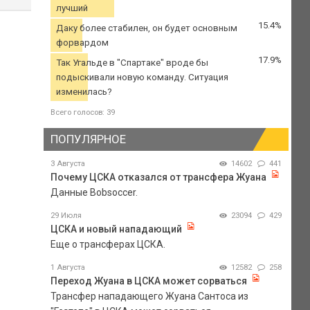
лучший
15.4%
Даку более стабилен, он будет основным
форвардом
17.9%
Так Угальде в "Спартаке" вроде бы
подыскивали новую команду. Ситуация
изменилась?
Всего голосов: 39
ПОПУЛЯРНОЕ
3 Августа
14602
441
Почему ЦСКА отказался от трансфера Жуана
Данные Bobsoccer.
29 Июля
23094
429
ЦСКА и новый нападающий
Еще о трансферах ЦСКА.
1 Августа
12582
258
Переход Жуана в ЦСКА может сорваться
Трансфер нападающего Жуана Сантоса из