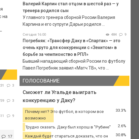
Валерий Карпин стал отцом в шестой раз — у
мя
тренера родился сын
с на
У главного тренера сборной России Валерия
Карпина и его супруги Дарьи родился ...
—
Сегодня 16:00
484
9
Погребняк: «Трансфер Даку в «Спартак» — это
очень круто для конкуренции с «Зенитом» в
борьбе за чемпионство в РПЛ»
Бывший нападающий сборной России по футболу
Павел Погребняк заявил «Матч ТВ», что ...
ГОЛОСОВАНИЕ
231
3
Сможет ли Угальде выиграть
конкуренцию у Даку?
759
3
33.3%
Почему нет? Это футбол, в котором все
511
9
возможно
2.6%
Трудно сказать. Даку был хорош в "Рубине"
30.8%
Каждый будет стараться доказать, что он
17