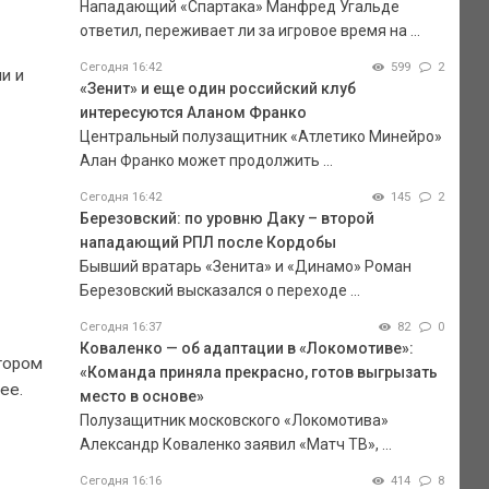
Нападающий «Спартака» Манфред Угальде
ответил, переживает ли за игровое время на ...
Сегодня 16:42
599
2
и и
«Зенит» и еще один российский клуб
интересуются Аланом Франко
Центральный полузащитник «Атлетико Минейро»
Алан Франко может продолжить ...
Сегодня 16:42
145
2
Березовский: по уровню Даку – второй
нападающий РПЛ после Кордобы
Бывший вратарь «Зенита» и «Динамо» Роман
Березовский высказался о переходе ...
Сегодня 16:37
82
0
Коваленко — об адаптации в «Локомотиве»:
тором
«Команда приняла прекрасно, готов выгрызать
ее.
место в основе»
Полузащитник московского «Локомотива»
Александр Коваленко заявил «Матч ТВ», ...
Сегодня 16:16
414
8