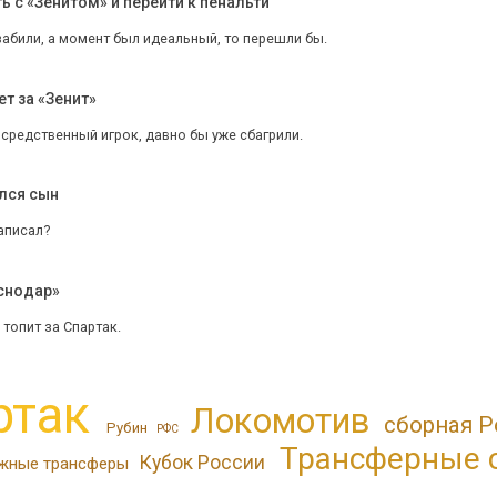
 с «Зенитом» и перейти к пенальти
забили, а момент был идеальный, то перешли бы.
т за «Зенит»
средственный игрок, давно бы уже сбагрили.
ился сын
аписал?
аснодар»
 топит за Спартак.
ртак
Локомотив
сборная Р
Рубин
РФС
Трансферные 
Кубок России
жные трансферы