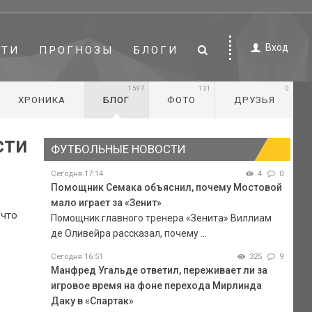
Вход
СТИ
ПРОГНОЗЫ
БЛОГИ
1597
131
0
ХРОНИКА
БЛОГ
ФОТО
ДРУЗЬЯ
сти
ФУТБОЛЬНЫЕ НОВОСТИ
Сегодня 17:14
4
0
Помощник Семака объяснил, почему Мостовой
мало играет за «Зенит»
 что
Помощник главного тренера «Зенита» Виллиам
де Оливейра рассказал, почему ...
Сегодня 16:51
325
9
Манфред Угальде ответил, переживает ли за
игровое время на фоне перехода Мирлинда
Даку в «Спартак»