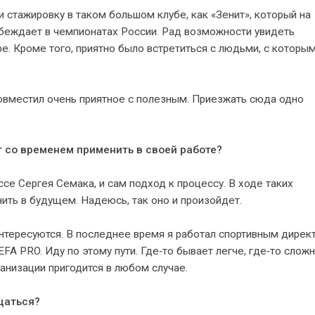
и стажировку в таком большом клубе, как «Зенит», который на
обеждает в чемпионатах России. Рад возможности увидеть
ре. Кроме того, приятно было встретиться с людьми, с которым
 совместил очень приятное с полезным. Приезжать сюда одно
т со временем применить в своей работе?
се Сергея Семака, и сам подход к процессу. В ходе таких
нить в будущем. Надеюсь, так оно и произойдет.
интересуются. В последнее время я работал спортивным дирек
FA PRO. Иду по этому пути. Где‑то бывает легче, где‑то сложн
рганизации пригодится в любом случае.
щаться?