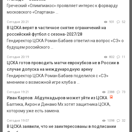
Греческий «Олимпиакос» проявляет интерес к форварду
московского «Спартака» ...
Сегодня 20:21
931
52
В ЦСКА верят в частичное снятие ограничений на
российский футбол с сезона-2027/28
Гендиректор ЦСКА Роман Бабаев ответил на вопрос «СЭ» о
будущем российского ...
Сегодня 20:19
802
11
ЦСКА готов проводить матчи еврокубков не в России в
случае допуска на международную арену
Гендиректор ЦСКА Роман Бабаев поделился с «СЭ»
мнением о возможной игре клуба в ...
Сегодня 19:21
2388
73
Иван Карпов: Абдулкадыров может уйти из ЦСКА
Балтика, Акрон и Динамо Мх хотят защитника ЦСКА,
которому уже есть замена.
Сегодня 19:07
1098
32
В ЦСКА заявили, что не заинтересованы в подписании