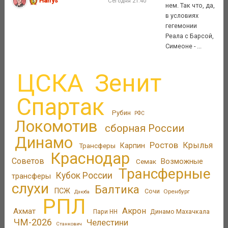
Harrys
Сегодня 21:40
нем. Так что, да,
в условиях
гегемонии
Реала с Барсой,
Симеоне - ...
ЦСКА
Зенит
Спартак
Рубин
РФС
Локомотив
сборная России
Динамо
Ростов
Крылья
Трансферы
Карпин
Краснодар
Советов
Возможные
Семак
Трансферные
Кубок России
трансферы
слухи
Балтика
ПСЖ
Сочи
Оренбург
Дзюба
РПЛ
Акрон
Ахмат
Динамо Махачкала
Пари НН
ЧМ-2026
Челестини
Станкович