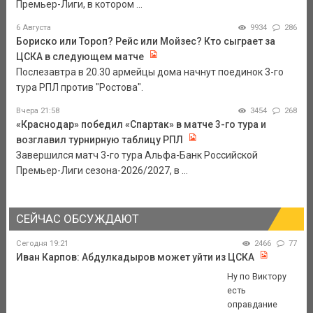
Премьер-Лиги, в котором ...
6 Августа
9934
286
Бориско или Тороп? Рейс или Мойзес? Кто сыграет за
ЦСКА в следующем матче
Послезавтра в 20.30 армейцы дома начнут поединок 3-го
тура РПЛ против "Ростова".
Вчера 21:58
3454
268
«Краснодар» победил «Спартак» в матче 3-го тура и
возглавил турнирную таблицу РПЛ
Завершился матч 3-го тура Альфа-Банк Российской
Премьер-Лиги сезона-2026/2027, в ...
СЕЙЧАС ОБСУЖДАЮТ
Сегодня 19:21
2466
77
Иван Карпов: Абдулкадыров может уйти из ЦСКА
Ну по Виктору
есть
оправдание