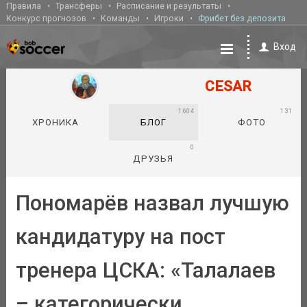
Правила
Трансферы
Расписание и результаты
Конкурс прогнозов
Команды
Игроки
Фрибет без депозита
Вход
CESAR
1604
131
ХРОНИКА
БЛОГ
ФОТО
0
ДРУЗЬЯ
Пономарёв назвал лучшую
кандидатуру на пост
тренера ЦСКА: «Талалаев
– категорически