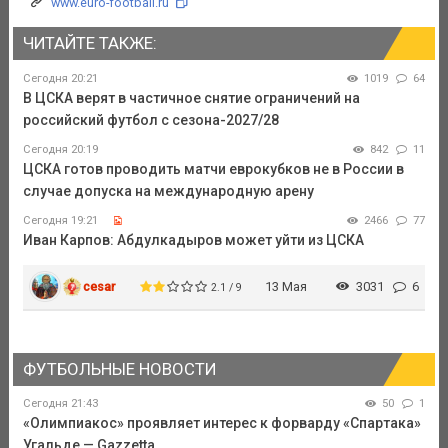
www.euro-football.ru
ЧИТАЙТЕ ТАКЖЕ:
Сегодня 20:21
1019
64
В ЦСКА верят в частичное снятие ограничений на
российский футбол с сезона-2027/28
Сегодня 20:19
842
11
ЦСКА готов проводить матчи еврокубков не в России в
случае допуска на международную арену
Сегодня 19:21
2466
77
Иван Карпов: Абдулкадыров может уйти из ЦСКА
cesar
13 Мая
3031
6
2.1 / 9
ФУТБОЛЬНЫЕ НОВОСТИ
Сегодня 21:43
50
1
«Олимпиакос» проявляет интерес к форварду «Спартака»
Угальде — Gazzetta