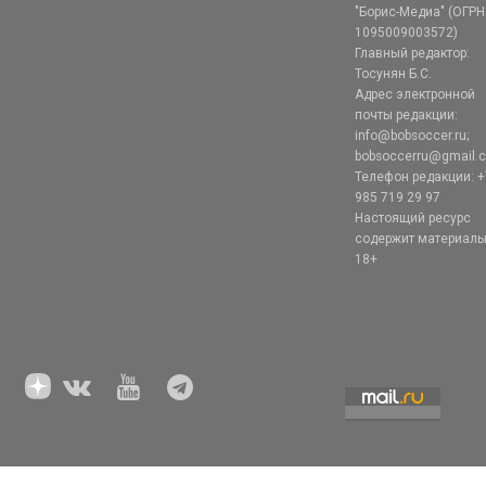
"Борис-Медиа" (ОГРН
1095009003572)
Главный редактор:
Тосунян Б.С.
Адрес электронной
почты редакции:
info@bobsoccer.ru;
bobsoccerru@gmail.
Телефон редакции: +
985 719 29 97
Настоящий ресурс
содержит материал
18+