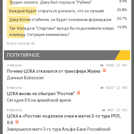
4.9%
Трудно сказать. Даку был хорош в "Рубине"
26.8%
Каждый будет стараться доказать, что он лучший
20.7%
Даку более стабилен, он будет основным форвардом
15.9%
Так Угальде в "Спартаке" вроде бы подыскивали новую
команду. Ситуация изменилась?
Всего голосов: 82
ПОПУЛЯРНОЕ
3 Августа
16060
441
Почему ЦСКА отказался от трансфера Жуана
Данные Bobsoccer.
8 Августа
10237
392
ЦСКА вновь не обыграл "Ростов"
Сегодня 0:0 на армейской арене.
8 Августа
3831
315
ЦСКА и «Ростов» поделили очки в матче 3-го тура РПЛ,
0:0
Завершился матч 3-го тура Альфа-Банк Российской