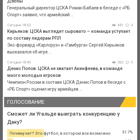
Дзюбы
Генеральный директор ЦСКА Роман Бабаев в беседе с «РБ
Спорт» заявил, что армейский ...
Сегодня 18:52
431
0
Кирьяков: ЦСКА выглядит сыровато — команда уступает
по составу лидерам РПЛ
Экс-форвард «Карлсруэ» и «Гамбурга» Сергей Кирьяков
высказался об игре ...
Сегодня 18:45
352
5
Денис Попов: ЦСКА не хватает Акинфеева, в команде
много молодых игроков
Чемпион России в составе ЦСКА Денис Попов в беседе с
«РБ Спорт» оценил игру армейцев ...
ГОЛОСОВАНИЕ
Сможет ли Угальде выиграть конкуренцию у
Даку?
31.7%
Почему нет? Это футбол, в котором все возможно