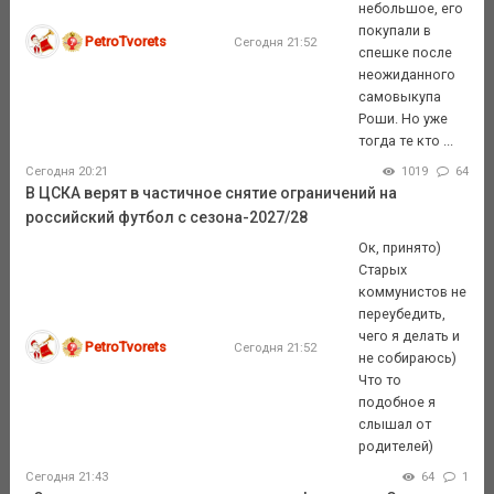
небольшое, его
покупали в
PetroTvorets
Сегодня 21:52
спешке после
неожиданного
самовыкупа
Роши. Но уже
тогда те кто ...
Сегодня 20:21
1019
64
В ЦСКА верят в частичное снятие ограничений на
российский футбол с сезона-2027/28
Ок, принято)
Старых
коммунистов не
переубедить,
чего я делать и
PetroTvorets
Сегодня 21:52
не собираюсь)
Что то
подобное я
слышал от
родителей)
Сегодня 21:43
64
1