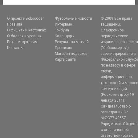
О проекте Bobsoccer
Футбольные новости
© 2009 Все права
Правила
Интервью
защищены.
О фишках и карточках
Трибуна
Электронное
О баллах и уровнях
Календарь
периодическое
Рекламодателям
Результаты матчей
издание bobsoccer.r
Контакты
Прогнозы
("бобсоккер.ру")
Магазин подарков
зарегистрировано в
Карта сайта
Федеральной служб
по надзору в сфере
связи,
информационных
технологий и массо
коммуникаций
(Роскомнадзор) 19
января 2011г.
Свидетельство о
регистрации Эл
№ФС77-43557.
Учредитель: Общест
с ограниченной
ответственностью