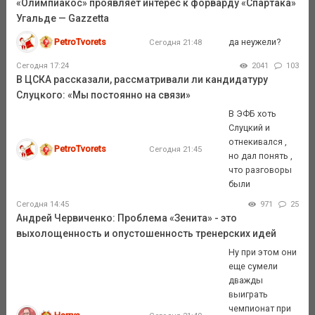
«Олимпиакос» проявляет интерес к форварду «Спартака»
Угальде — Gazzetta
PetroTvorets
да неужели?
Сегодня 21:48
Сегодня 17:24
2041
103
В ЦСКА рассказали, рассматривали ли кандидатуру
Слуцкого: «Мы постоянно на связи»
В ЭФБ хоть
Слуцкий и
отнекивался ,
PetroTvorets
Сегодня 21:45
но дал понять ,
что разговоры
были
Сегодня 14:45
971
25
Андрей Червиченко: Проблема «Зенита» - это
выхолощенность и опустошенность тренерских идей
Ну при этом они
еще сумели
дважды
выиграть
чемпионат при