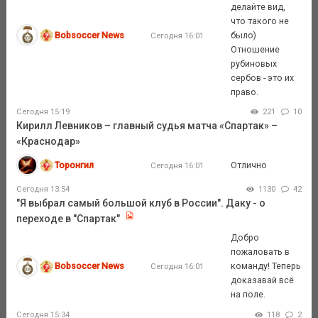
делайте вид,
что такого не
Bobsoccer News
было)
Сегодня 16:01
Отношение
рубиновых
сербов - это их
право.
Сегодня 15:19
221
10
Кирилл Левников – главный судья матча «Спартак» –
«Краснодар»
Торонгил
Отлично
Сегодня 16:01
Сегодня 13:54
1130
42
"Я выбрал самый большой клуб в России". Даку - о
переходе в "Спартак"
Добро
пожаловать в
Bobsoccer News
команду! Теперь
Сегодня 16:01
доказавай всё
на поле.
Сегодня 15:34
118
2