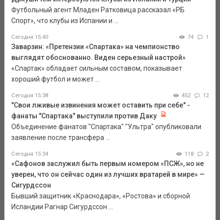
Футбольный агент Младен Ратковица рассказал «РБ
Спорт», что клубы из Испании и ...
Сегодня 15:40
74
1
Заварзин: «Претензии «Спартака» на чемпионство
выглядят обоснованно. Виден серьезный настрой»
«Спартак» обладает сильным составом, показывает
хороший футбол и может ...
Сегодня 15:38
452
12
"Свои лживые извинения может оставить при себе" -
фанаты "Спартака" выступили против Даку
Объединение фанатов "Спартака" "Ультра" опубликовали
заявление после трансфера ...
Сегодня 15:34
118
2
«Сафонов заслужил быть первым номером «ПСЖ», но не
уверен, что он сейчас один из лучших вратарей в мире» —
Сигурдссон
Бывший защитник «Краснодара», «Ростова» и сборной
Исландии Рагнар Сигурдссон ...