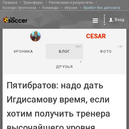
Правила
Трансферы
Расписание и результаты
Конкурс прогнозов
Команды
Игроки
Фрибет без депозита
Вход
CESAR
1597
131
ХРОНИКА
БЛОГ
ФОТО
0
ДРУЗЬЯ
Пятибратов: надо дать
Игдисамову время, если
хотим получить тренера
высочайшего уровня