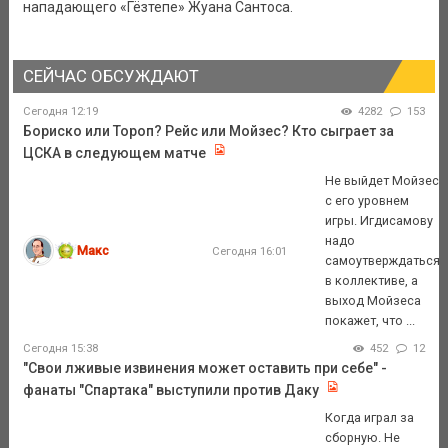
нападающего «Гёзтепе» Жуана Сантоса.
СЕЙЧАС ОБСУЖДАЮТ
Сегодня 12:19
4282
153
Бориско или Тороп? Рейс или Мойзес? Кто сыграет за
ЦСКА в следующем матче
Не выйдет Мойзес
с его уровнем
игры. Игдисамову
надо
Макс
Сегодня 16:01
самоутверждаться
в коллективе, а
выход Мойзеса
покажет, что ...
Сегодня 15:38
452
12
"Свои лживые извинения может оставить при себе" -
фанаты "Спартака" выступили против Даку
Когда играл за
сборную. Не