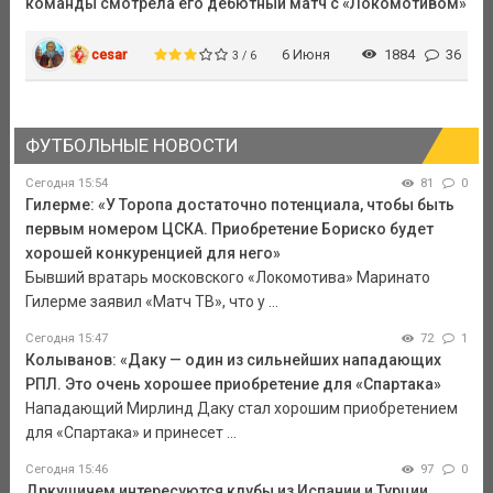
команды смотрела его дебютный матч с «Локомотивом»
cesar
6 Июня
1884
36
3 / 6
ФУТБОЛЬНЫЕ НОВОСТИ
Сегодня 15:54
81
0
Гилерме: «У Торопа достаточно потенциала, чтобы быть
первым номером ЦСКА. Приобретение Бориско будет
хорошей конкуренцией для него»
Бывший вратарь московского «Локомотива» Маринато
Гилерме заявил «Матч ТВ», что у ...
Сегодня 15:47
72
1
Колыванов: «Даку — один из сильнейших нападающих
РПЛ. Это очень хорошее приобретение для «Спартака»
Нападающий Мирлинд Даку стал хорошим приобретением
для «Спартака» и принесет ...
Сегодня 15:46
97
0
Дркушичем интересуются клубы из Испании и Турции