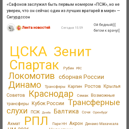
«Сафонов заслужил быть первым номером «ПСЖ», но не
уверен, что он сейчас один из лучших вратарей в мире» —
Сигурдссон
Ой бедный(((
Лента новостей
Сегодня 15:59
бегом к врачу((
ЦСКА
Зенит
Спартак
Рубин
РФС
Локомотив
сборная России
Динамо
Ростов
Крылья
Трансферы
Карпин
Краснодар
Советов
Возможные
Семак
Трансферные
Кубок России
трансферы
слухи
Балтика
ПСЖ
Сочи
Оренбург
Дзюба
РПЛ
Акрон
Ахмат
Пари НН
Динамо Махачкала