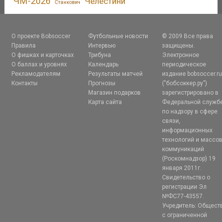
ЧМ-2026
Челестини
Станкович
О проекте Bobsoccer
Футбольные новости
© 2009 Все права
Правила
Интервью
защищены.
О фишках и карточках
Трибуна
Электронное
О баллах и уровнях
Календарь
периодическое
Рекламодателям
Результаты матчей
издание bobsoccer.r
Контакты
Прогнозы
("бобсоккер.ру")
Магазин подарков
зарегистрировано в
Карта сайта
Федеральной служб
по надзору в сфере
связи,
информационных
технологий и массо
коммуникаций
(Роскомнадзор) 19
января 2011г.
Свидетельство о
регистрации Эл
№ФС77-43557.
Учредитель: Общест
с ограниченной