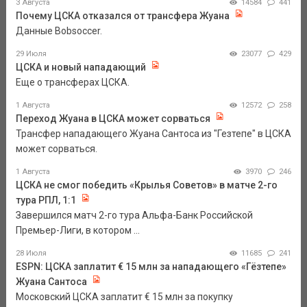
3 Августа
14584
441
Почему ЦСКА отказался от трансфера Жуана
Данные Bobsoccer.
29 Июля
23077
429
ЦСКА и новый нападающий
Еще о трансферах ЦСКА.
1 Августа
12572
258
Переход Жуана в ЦСКА может сорваться
Трансфер нападающего Жуана Сантоса из "Гезтепе" в ЦСКА
может сорваться.
1 Августа
3970
246
ЦСКА не смог победить «Крылья Советов» в матче 2-го
тура РПЛ, 1:1
Завершился матч 2-го тура Альфа-Банк Российской
Премьер-Лиги, в котором ...
28 Июля
11685
241
ESPN: ЦСКА заплатит € 15 млн за нападающего «Гёзтепе»
Жуана Сантоса
Московский ЦСКА заплатит € 15 млн за покупку