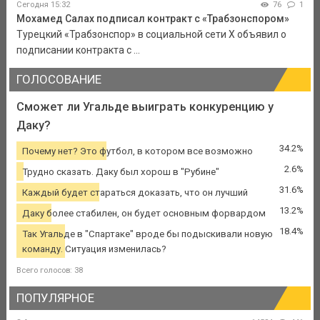
Сегодня 15:32
76
1
Мохамед Салах подписал контракт с «Трабзонспором»
Турецкий «Трабзонспор» в социальной сети Х объявил о
подписании контракта с ...
ГОЛОСОВАНИЕ
Сможет ли Угальде выиграть конкуренцию у
Даку?
34.2%
Почему нет? Это футбол, в котором все возможно
2.6%
Трудно сказать. Даку был хорош в "Рубине"
31.6%
Каждый будет стараться доказать, что он лучший
13.2%
Даку более стабилен, он будет основным форвардом
18.4%
Так Угальде в "Спартаке" вроде бы подыскивали новую
команду. Ситуация изменилась?
Всего голосов: 38
ПОПУЛЯРНОЕ