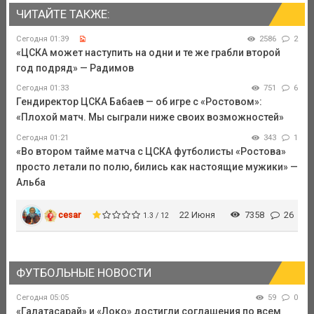
ЧИТАЙТЕ ТАКЖЕ:
Сегодня 01:39
2586
2
«ЦСКА может наступить на одни и те же грабли второй
год подряд» — Радимов
Сегодня 01:33
751
6
Гендиректор ЦСКА Бабаев — об игре с «Ростовом»:
«Плохой матч. Мы сыграли ниже своих возможностей»
Сегодня 01:21
343
1
«Во втором тайме матча с ЦСКА футболисты «Ростова»
просто летали по полю, бились как настоящие мужики» —
Альба
cesar
22 Июня
7358
26
1.3 / 12
ФУТБОЛЬНЫЕ НОВОСТИ
Сегодня 05:05
59
0
«Галатасарай» и «Локо» достигли соглашения по всем