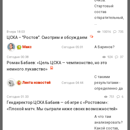
очков.
Стартовый
состав
отвратительный,
...
Вчера 18:03
10016
735
ЦСКА – "Ростов". Смотрим и обсуждаем
Макс
А Баринов?
Сегодня 05:01
Сегодня 00:38
924
37
Роман Бабаев: «Цель ЦСКА — чемпионство, но это
немного лукавство»
С такими
Лента новостей
результатами -
Сегодня 04:44
определенно да
Сегодня 01:33
751
6
Гендиректор ЦСКА Бабаев — об игре с «Ростовом»:
«Плохой матч. Мы сыграли ниже своих возможностей»
А что там
анализировать?
Какой состав,