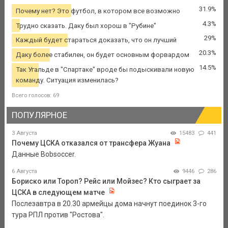
31.9%
Почему нет? Это футбол, в котором все возможно
4.3%
Трудно сказать. Даку был хорош в "Рубине"
29%
Каждый будет стараться доказать, что он лучший
20.3%
Даку более стабилен, он будет основным форвардом
14.5%
Так Угальде в "Спартаке" вроде бы подыскивали новую
команду. Ситуация изменилась?
Всего голосов: 69
ПОПУЛЯРНОЕ
3 Августа
15483
441
Почему ЦСКА отказался от трансфера Жуана
Данные Bobsoccer.
6 Августа
9446
286
Бориско или Тороп? Рейс или Мойзес? Кто сыграет за
ЦСКА в следующем матче
Послезавтра в 20.30 армейцы дома начнут поединок 3-го
тура РПЛ против "Ростова".