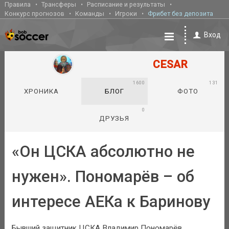
Правила
Трансферы
Расписание и результаты
Конкурс прогнозов
Команды
Игроки
Фрибет без депозита
Вход
CESAR
1600
131
ХРОНИКА
БЛОГ
ФОТО
0
ДРУЗЬЯ
«Он ЦСКА абсолютно не
нужен». Пономарёв – об
интересе АЕКа к Баринову
Бывший защитник ЦСКА Владимир Пономарёв