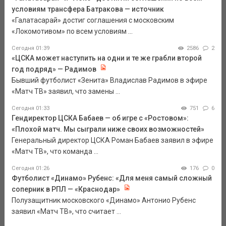
условиям трансфера Батракова — источник
«Галатасарай» достиг соглашения с московским
«Локомотивом» по всем условиям ...
Сегодня 01:39
2586
2
«ЦСКА может наступить на одни и те же грабли второй
год подряд» — Радимов
Бывший футболист «Зенита» Владислав Радимов в эфире
«Матч ТВ» заявил, что замены ...
Сегодня 01:33
751
6
Гендиректор ЦСКА Бабаев — об игре с «Ростовом»:
«Плохой матч. Мы сыграли ниже своих возможностей»
Генеральный директор ЦСКА Роман Бабаев заявил в эфире
«Матч ТВ», что команда ...
Сегодня 01:26
176
0
Футболист «Динамо» Рубенс: «Для меня самый сложный
соперник в РПЛ — «Краснодар»
Полузащитник московского «Динамо» Антонио Рубенс
заявил «Матч ТВ», что считает ...