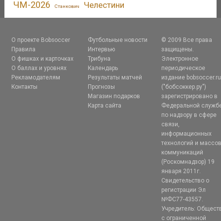
ЧМ-2026
Челестини
Станкович
О проекте Bobsoccer
Футбольные новости
© 2009 Все права
Правила
Интервью
защищены.
О фишках и карточках
Трибуна
Электронное
О баллах и уровнях
Календарь
периодическое
Рекламодателям
Результаты матчей
издание bobsoccer.r
Контакты
Прогнозы
("бобсоккер.ру")
Магазин подарков
зарегистрировано в
Карта сайта
Федеральной служб
по надзору в сфере
связи,
информационных
технологий и массо
коммуникаций
(Роскомнадзор) 19
января 2011г.
Свидетельство о
регистрации Эл
№ФС77-43557.
Учредитель: Общест
с ограниченной