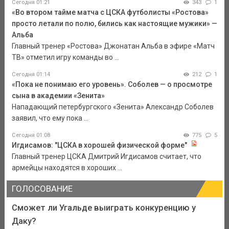
Сегодня 01:21
343
1
«Во втором тайме матча с ЦСКА футболисты «Ростова»
просто летали по полю, бились как настоящие мужики» —
Альба
Главный тренер «Ростова» Джонатан Альба в эфире «Матч
ТВ» отметил игру команды во ...
Сегодня 01:14
212
1
«Пока не понимаю его уровень». Соболев — о просмотре
сына в академии «Зенита»
Нападающий петербургского «Зенита» Александр Соболев
заявил, что ему пока ...
Сегодня 01:08
775
5
Игдисамов: "ЦСКА в хорошей физической форме"
Главный тренер ЦСКА Дмитрий Игдисамов считает, что
армейцы находятся в хороших ...
ГОЛОСОВАНИЕ
Сможет ли Угальде выиграть конкуренцию у
Даку?