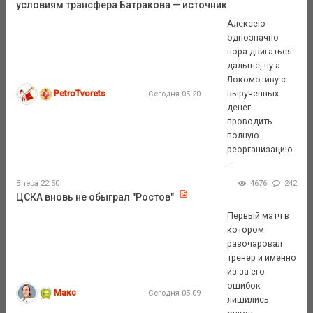
условиям трансфера Батракова — источник
Алексею
однозначно
пора двигаться
дальше, ну а
Локомотиву с
PetroTvorets
вырученных
Сегодня 05:20
денег
проводить
полную
реорганизацию
...
Вчера 22:50
4676
242
ЦСКА вновь не обыграл "Ростов"
Первый матч в
котором
разочаровал
тренер и именно
из-за его
ошибок
Макс
Сегодня 05:09
лишились