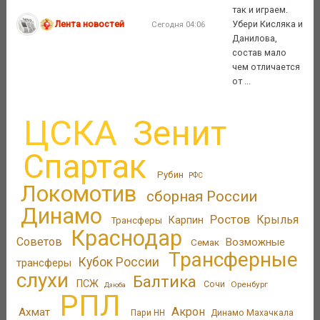
так и играем.
Лента новостей
Убери Кисляка и
Сегодня 04:06
Данилова,
состав мало
чем отличается
от ...
ЦСКА
Зенит
Спартак
Рубин
РФС
Локомотив
сборная России
Динамо
Ростов
Крылья
Трансферы
Карпин
Краснодар
Советов
Возможные
Семак
Трансферные
Кубок России
трансферы
слухи
Балтика
ПСЖ
Сочи
Оренбург
Дзюба
РПЛ
Акрон
Ахмат
Пари НН
Динамо Махачкала