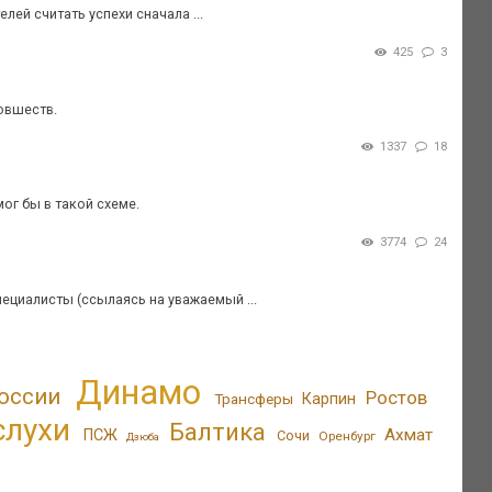
лей считать успехи сначала ...
425
3
новшеств.
1337
18
мог бы в такой схеме.
3774
24
пециалисты (ссылаясь на уважаемый ...
Динамо
оссии
Ростов
Трансферы
Карпин
слухи
Балтика
Ахмат
ПСЖ
Сочи
Оренбург
Дзюба