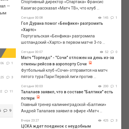
Спортивный директор «Спартака» Франсис
пал —
Кахигао рассказал «Матч ТВ», что клуб ...
дым
Сегодня 00:08
145
1
Гол Дурана помог «Бенфике» разгромить
«Хартс»
Португальская «Бенфика» разгромила
шотландский «Хартс» в первом матче 3-го ...
Сегодня 00:07
52
0
Матч "Торпедо" - "Сочи" отложен на день из-за
106
1
отмены рейсов в аэропорту Сочи
Футбольный клуб «Сочи» отправится на матч
пятого тура Пари Первой лиги против ...
425
3
Сегодня 00:03
200
1
82
11
Талалаев заявил, что в составе "Балтики" есть
потери
Главный тренер калининградской «Балтики»
6
9
Андрей Талалаев заявил в эфире «Матч ...
Вчера 23:27
425
3
ЦСКА ждет поединок с неудобным