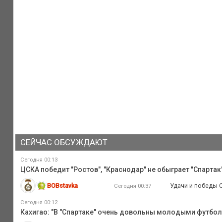
СЕЙЧАС ОБСУЖДАЮТ
Сегодня 00:13
ЦСКА победит "Ростов", "Краснодар" не обыграет "Спартак",
BOBstavka
Удачи и победы С
Сегодня 00:37
Сегодня 00:12
Кахигао: "В "Спартаке" очень довольны молодыми футбо