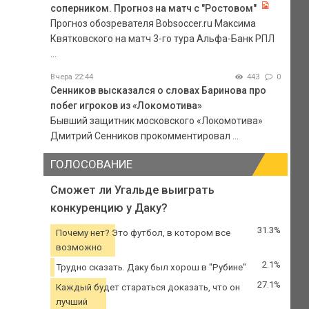
соперником. Прогноз на матч с "Ростовом"
Прогноз обозревателя Bobsoccer.ru Максима
Квятковского на матч 3-го тура Альфа-Банк РПЛ
...
Вчера 22:44
443
0
Сенников высказался о словах Баринова про
побег игроков из «Локомотива»
Бывший защитник московского «Локомотива»
Дмитрий Сенников прокомментировал ...
ГОЛОСОВАНИЕ
Сможет ли Угальде выиграть
конкуренцию у Даку?
31.3%
Почему нет? Это футбол, в котором все
возможно
2.1%
Трудно сказать. Даку был хорош в "Рубине"
27.1%
Каждый будет стараться доказать, что он
лучший