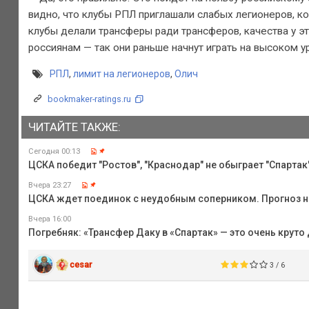
видно, что клубы РПЛ приглашали слабых легионеров, ко
клубы делали трансферы ради трансферов, качества у э
россиянам — так они раньше начнут играть на высоком ур
РПЛ
,
лимит на легионеров
,
Олич
bookmaker-ratings.ru
ЧИТАЙТЕ ТАКЖЕ:
Сегодня 00:13
ЦСКА победит "Ростов", "Краснодар" не обыграет "Спартак",
Вчера 23:27
ЦСКА ждет поединок с неудобным соперником. Прогноз на
Вчера 16:00
Погребняк: «Трансфер Даку в «Спартак» — это очень круто
cesar
3 / 6