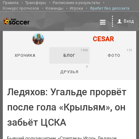
Правила
Трансферы
Расписание и результаты
Конкурс прогнозов
Команды
Игроки
Фрибет без депозита
Вход
CESAR
1598
131
ХРОНИКА
БЛОГ
ФОТО
0
ДРУЗЬЯ
Ледяхов: Угальде прорвёт
после гола «Крыльям», он
забьёт ЦСКА
Бывший полузащитник «Спартака» Игорь Ледяхов