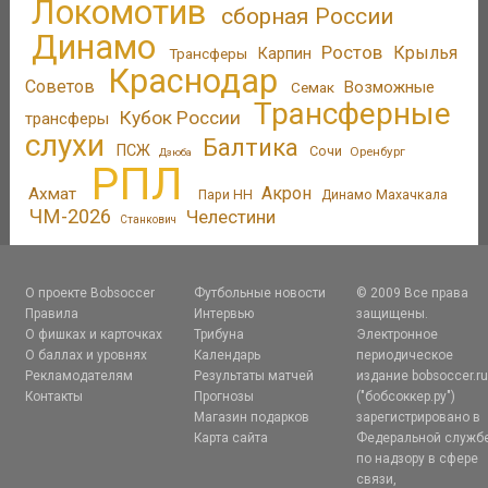
Локомотив
сборная России
Динамо
Ростов
Крылья
Трансферы
Карпин
Краснодар
Советов
Возможные
Семак
Трансферные
Кубок России
трансферы
слухи
Балтика
ПСЖ
Сочи
Оренбург
Дзюба
РПЛ
Акрон
Ахмат
Пари НН
Динамо Махачкала
ЧМ-2026
Челестини
Станкович
О проекте Bobsoccer
Футбольные новости
© 2009 Все права
Правила
Интервью
защищены.
О фишках и карточках
Трибуна
Электронное
О баллах и уровнях
Календарь
периодическое
Рекламодателям
Результаты матчей
издание bobsoccer.r
Контакты
Прогнозы
("бобсоккер.ру")
Магазин подарков
зарегистрировано в
Карта сайта
Федеральной служб
по надзору в сфере
связи,