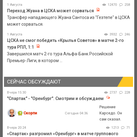
1 Августа
12470
258
Переход Жуана в ЦСКА может сорваться
Трансфер нападающего Жуана Сантоса из "Гезтепе" в ЦСКА
может сорваться.
1 Августа
3932
246
ЦСКА не смог победить «Крылья Советов» в матче 2-го
тура РПЛ, 1:1
Завершился матч 2-го тура Альфа-Банк Российской
Премьер-Лиги, в котором ...
СЕЙЧАС ОБСУЖДАЮТ
Вчера 15:30
2737
228
"Спартак" - "Оренбург". Смотрим и обсуждаем
Решение
Скорпи
Карседо. Он
Сегодня 04:36
сам сказал.
Вчера 20:24
1213
71
«Спартак» разгромил «Оренбург» в матче группового