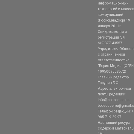
информационных
технологий и массо
коммуникаций
(Роскомнадзор) 19
января 2011г.
Свидетельство о
регистрации Эл
№ФС77-43557.
Учредитель: Общест
с ограниченной
ответственностью
"Борис-Медиа" (ОГРН
1095009003572)
Главный редактор:
Тосунян Б.С.
Адрес электронной
почты редакции:
info@bobsoccer.ru;
bobsoccerru@gmail.
Телефон редакции: +
985 719 29 97
Настоящий ресурс
содержит материал