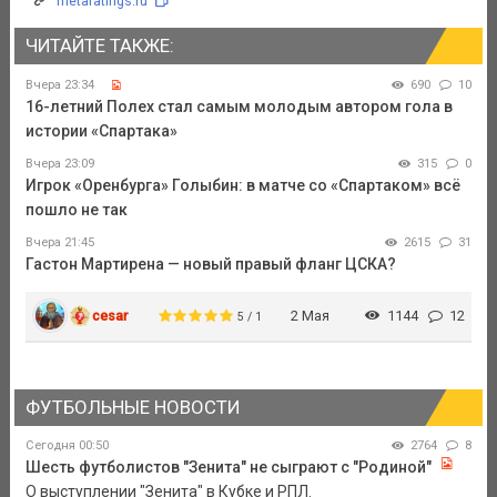
metaratings.ru
ЧИТАЙТЕ ТАКЖЕ:
Вчера 23:34
690
10
16-летний Полех стал самым молодым автором гола в
истории «Спартака»
Вчера 23:09
315
0
Игрок «Оренбурга» Голыбин: в матче со «Спартаком» всё
пошло не так
Вчера 21:45
2615
31
Гастон Мартирена — новый правый фланг ЦСКА?
cesar
2 Мая
1144
12
5 / 1
ФУТБОЛЬНЫЕ НОВОСТИ
Сегодня 00:50
2764
8
Шесть футболистов "Зенита" не сыграют с "Родиной"
О выступлении "Зенита" в Кубке и РПЛ.