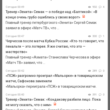
Сегодня 00:49
950
4
Тренер «Зенита» Семак — о победе над «Балтикой»: «В
конце очень грубо ошиблись у своих ворот»
Главный тренер петербургского «Зенита» Сергей Семак
заявил в эфире «Матч ТВ», что ...
Сегодня 00:47
300
1
Черчесов после матча Кубка России: «Кто‑то говорит, что
пенальти — это лотерея. Я же считаю, что это —
мастерство»
Главный тренер «Ахмата» Станислава Черчесова в эфире
«Матч ТВ» заявил, что ...
Сегодня 00:42
289
0
«ПСЖ» разгромно проиграл «Мальорке» в товарищеском
матче, Сафонова заменили
«Мальорка» переиграла «ПСЖ» в товарищеском матче.
Сегодня 00:40
391
0
Тренер «Зенита» Семак: «Кондакову разбили лицо. Пока
не могу сказать, что с ним»