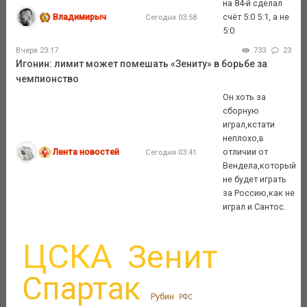
на 84-й сделал
Владимирыч
счёт 5:0 5:1, а не
Сегодня 03:58
5:0
Вчера 23:17
733
23
Игонин: лимит может помешать «Зениту» в борьбе за
чемпионство
Он хоть за
сборную
играл,кстати
неплохо,в
Лента новостей
отличии от
Сегодня 03:41
Вендела,который
не будет играть
за Россию,как не
играл и Сантос.
ЦСКА
Зенит
Спартак
Рубин
РФС