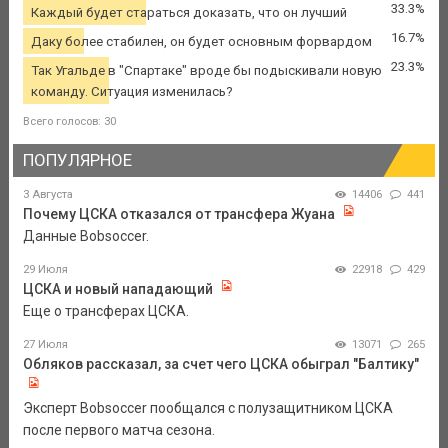
33.3%
Каждый будет стараться доказать, что он лучший
16.7%
Даку более стабилен, он будет основным форвардом
23.3%
Так Угальде в "Спартаке" вроде бы подыскивали новую
команду. Ситуация изменилась?
Всего голосов: 30
ПОПУЛЯРНОЕ
3 Августа
14406
441
Почему ЦСКА отказался от трансфера Жуана
Данные Bobsoccer.
29 Июля
22918
429
ЦСКА и новый нападающий
Еще о трансферах ЦСКА.
27 Июля
13071
265
Обляков рассказал, за счет чего ЦСКА обыграл "Балтику"
Эксперт Bobsoccer пообщался с полузащитником ЦСКА
после первого матча сезона.