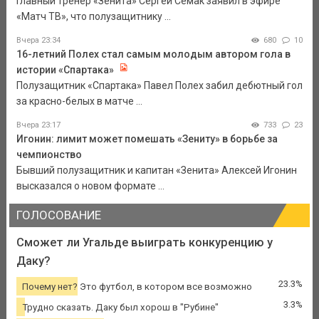
Главный тренер «Зенита» Сергей Семак заявил в эфире
«Матч ТВ», что полузащитнику ...
Вчера 23:34
680
10
16-летний Полех стал самым молодым автором гола в
истории «Спартака»
Полузащитник «Спартака» Павел Полех забил дебютный гол
за красно-белых в матче ...
Вчера 23:17
733
23
Игонин: лимит может помешать «Зениту» в борьбе за
чемпионство
Бывший полузащитник и капитан «Зенита» Алексей Игонин
высказался о новом формате ...
ГОЛОСОВАНИЕ
Сможет ли Угальде выиграть конкуренцию у
Даку?
23.3%
Почему нет? Это футбол, в котором все возможно
3.3%
Трудно сказать. Даку был хорош в "Рубине"