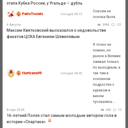
этапа Кубка России, у Угальде — дубль
Совсем не
PetroTvorets
Сегодня 04:15
основа была.
4 Августа
3984
121
Максим Квятковский высказался о недовольстве
фанатов ЦСКА Евгением Шевелевым
Я точно не
помню, но
рынок в Велиже
оживал только
по выходным, а
Hurricane99
так там в
Сегодня 04:05
основном
подростки с
куревом и
вином
тусовались ...
Вчера 23:34
680
10
16-летний Полех стал самым молодым автором гола в
истории «Спартака»