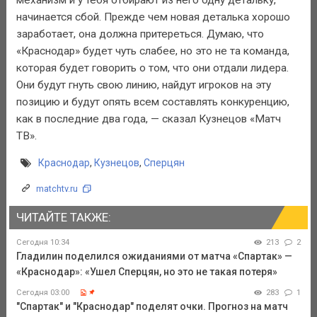
начинается сбой. Прежде чем новая деталька хорошо
заработает, она должна притереться. Думаю, что
«Краснодар» будет чуть слабее, но это не та команда,
которая будет говорить о том, что они отдали лидера.
Они будут гнуть свою линию, найдут игроков на эту
позицию и будут опять всем составлять конкуренцию,
как в последние два года, — сказал Кузнецов «Матч
ТВ».
Краснодар
,
Кузнецов
,
Сперцян
matchtv.ru
ЧИТАЙТЕ ТАКЖЕ:
Сегодня 10:34
213
2
Гладилин поделился ожиданиями от матча «Спартак» —
«Краснодар»: «Ушел Сперцян, но это не такая потеря»
Сегодня 03:00
283
1
"Спартак" и "Краснодар" поделят очки. Прогноз на матч