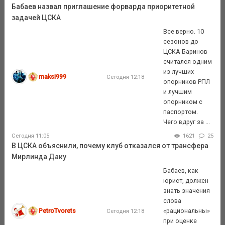
Бабаев назвал приглашение форварда приоритетной
задачей ЦСКА
Все верно. 10
сезонов до
ЦСКА Баринов
считался одним
из лучших
maksi999
Сегодня 12:18
опорников РПЛ
и лучшим
опорником с
паспортом.
Чего вдруг за ...
Сегодня 11:05
1621
25
В ЦСКА объяснили, почему клуб отказался от трансфера
Мирлинда Даку
Бабаев, как
юрист, должен
знать значения
слова
PetroTvorets
«рациональны»
Сегодня 12:18
при оценке