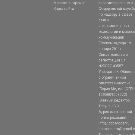
Магазин подарков
зарегистрировано в
Карта сайта
Федеральной служб
по надзору в сфере
связи,
информационных
технологий и массо
коммуникаций
(Роскомнадзор) 19
января 2011г.
Свидетельство о
регистрации Эл
№ФС77-43557.
Учредитель: Общест
с ограниченной
ответственностью
"Борис-Медиа" (ОГРН
1095009003572)
Главный редактор:
Тосунян Б.С.
Адрес электронной
почты редакции:
info@bobsoccer.ru;
bobsoccerru@gmail.
Телефон редакции: +