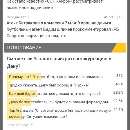
Как стало известно «СЭ», «Акрон» рассматривает
возможное подписание ...
Сегодня 11:10
506
5
Агент Батракова о комиссии 7 млн: Хорошие деньги
Футбольный агент Вадим Шпинев прокомментировал «РБ
Спорт» информацию о том, что ...
ГОЛОСОВАНИЕ
Сможет ли Угальде выиграть конкуренцию у
Даку?
31%
Почему нет? Это футбол, в котором все возможно
4.2%
Трудно сказать. Даку был хорош в "Рубине"
28.2%
Каждый будет стараться доказать, что он лучший
22.5%
Даку более стабилен, он будет основным форвардом
14.1%
Так Угальде в "Спартаке" вроде бы подыскивали новую
команду. Ситуация изменилась?
Всего голосов: 71