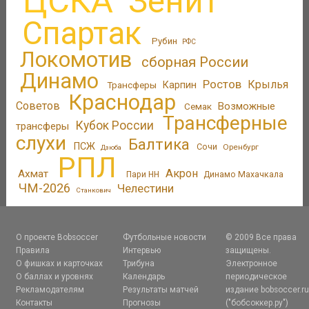
ЦСКА
Зенит
Спартак
Рубин
РФС
Локомотив
сборная России
Динамо
Ростов
Крылья
Трансферы
Карпин
Краснодар
Советов
Возможные
Семак
Трансферные
Кубок России
трансферы
слухи
Балтика
ПСЖ
Сочи
Оренбург
Дзюба
РПЛ
Акрон
Ахмат
Пари НН
Динамо Махачкала
ЧМ-2026
Челестини
Станкович
О проекте Bobsoccer
Футбольные новости
© 2009 Все права
Правила
Интервью
защищены.
О фишках и карточках
Трибуна
Электронное
О баллах и уровнях
Календарь
периодическое
Рекламодателям
Результаты матчей
издание bobsoccer.r
Контакты
Прогнозы
("бобсоккер.ру")