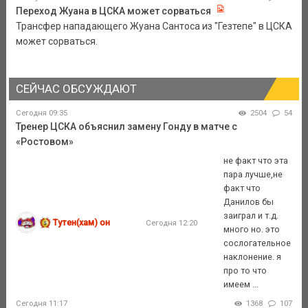
Переход Жуана в ЦСКА может сорваться
Трансфер нападающего Жуана Сантоса из "Гезтепе" в ЦСКА
может сорваться.
СЕЙЧАС ОБСУЖДАЮТ
Сегодня 09:35
2504
54
Тренер ЦСКА объяснил замену Гонду в матче с
«Ростовом»
не факт что эта
пара лучше,не
факт что
Данилов бы
заиграл и т.д.
Тутен(хам) он
Сегодня 12:20
много но. это
сослогательное
наклонение. я
про то что
имеем ...
Сегодня 11:17
1368
107