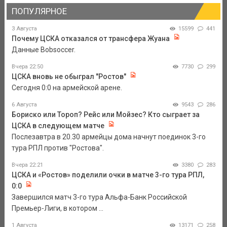
ПОПУЛЯРНОЕ
3 Августа
15599
441
Почему ЦСКА отказался от трансфера Жуана
Данные Bobsoccer.
Вчера 22:50
7730
299
ЦСКА вновь не обыграл "Ростов"
Сегодня 0:0 на армейской арене.
6 Августа
9543
286
Бориско или Тороп? Рейс или Мойзес? Кто сыграет за
ЦСКА в следующем матче
Послезавтра в 20.30 армейцы дома начнут поединок 3-го
тура РПЛ против "Ростова".
Вчера 22:21
3380
283
ЦСКА и «Ростов» поделили очки в матче 3-го тура РПЛ,
0:0
Завершился матч 3-го тура Альфа-Банк Российской
Премьер-Лиги, в котором ...
1 Августа
13171
258