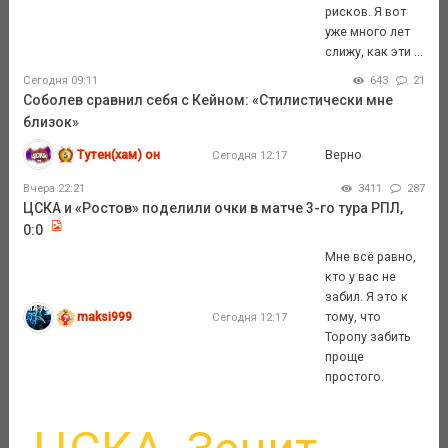
рисков. Я вот
уже много лет
слижу, как эти ...
Сегодня 09:11
643
21
Соболев сравнил себя с Кейном: «Стилистически мне
близок»
Тутен(хам) он
Верно
Сегодня 12:17
Вчера 22:21
3411
287
ЦСКА и «Ростов» поделили очки в матче 3-го тура РПЛ,
0:0
Мне всё равно,
кто у вас не
забил. Я это к
maksi999
тому, что
Сегодня 12:17
Торопу забить
проще
простого.