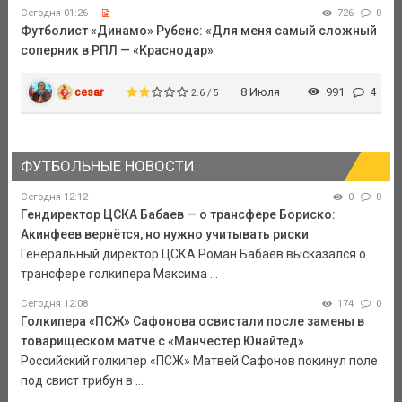
Сегодня 01:26
726
0
Футболист «Динамо» Рубенс: «Для меня самый сложный
соперник в РПЛ — «Краснодар»
cesar
8 Июля
991
4
2.6 / 5
ФУТБОЛЬНЫЕ НОВОСТИ
Сегодня 12:12
0
0
Гендиректор ЦСКА Бабаев — о трансфере Бориско:
Акинфеев вернётся, но нужно учитывать риски
Генеральный директор ЦСКА Роман Бабаев высказался о
трансфере голкипера Максима ...
Сегодня 12:08
174
0
Голкипера «ПСЖ» Сафонова освистали после замены в
товарищеском матче с «Манчестер Юнайтед»
Российский голкипер «ПСЖ» Матвей Сафонов покинул поле
под свист трибун в ...