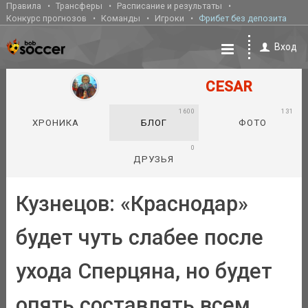
Правила
Трансферы
Расписание и результаты
Конкурс прогнозов
Команды
Игроки
Фрибет без депозита
Вход
CESAR
1600
131
ХРОНИКА
БЛОГ
ФОТО
0
ДРУЗЬЯ
Кузнецов: «Краснодар»
будет чуть слабее после
ухода Сперцяна, но будет
опять составлять всем