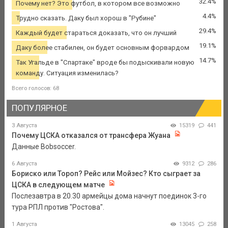
32.4%
Почему нет? Это футбол, в котором все возможно
4.4%
Трудно сказать. Даку был хорош в "Рубине"
29.4%
Каждый будет стараться доказать, что он лучший
19.1%
Даку более стабилен, он будет основным форвардом
14.7%
Так Угальде в "Спартаке" вроде бы подыскивали новую
команду. Ситуация изменилась?
Всего голосов: 68
ПОПУЛЯРНОЕ
3 Августа
15319
441
Почему ЦСКА отказался от трансфера Жуана
Данные Bobsoccer.
6 Августа
9312
286
Бориско или Тороп? Рейс или Мойзес? Кто сыграет за
ЦСКА в следующем матче
Послезавтра в 20.30 армейцы дома начнут поединок 3-го
тура РПЛ против "Ростова".
1 Августа
13045
258