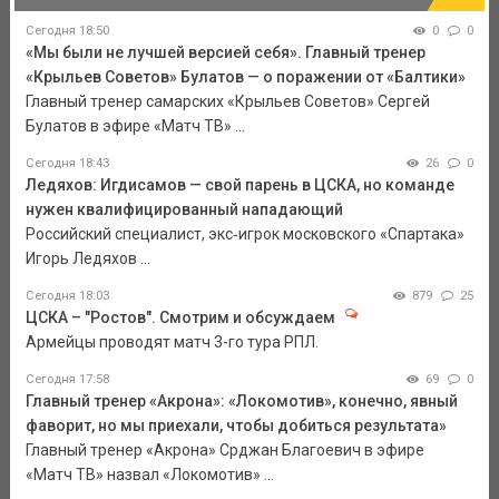
Сегодня 18:50
0
0
«Мы были не лучшей версией себя». Главный тренер
«Крыльев Советов» Булатов — о поражении от «Балтики»
Главный тренер самарских «Крыльев Советов» Сергей
Булатов в эфире «Матч ТВ» ...
Сегодня 18:43
26
0
Ледяхов: Игдисамов — свой парень в ЦСКА, но команде
нужен квалифицированный нападающий
Российский специалист, экс‑игрок московского «Спартака»
Игорь Ледяхов ...
Сегодня 18:03
879
25
ЦСКА – "Ростов". Смотрим и обсуждаем
Армейцы проводят матч 3-го тура РПЛ.
Сегодня 17:58
69
0
Главный тренер «Акрона»: «Локомотив», конечно, явный
фаворит, но мы приехали, чтобы добиться результата»
Главный тренер «Акрона» Срджан Благоевич в эфире
«Матч ТВ» назвал «Локомотив» ...