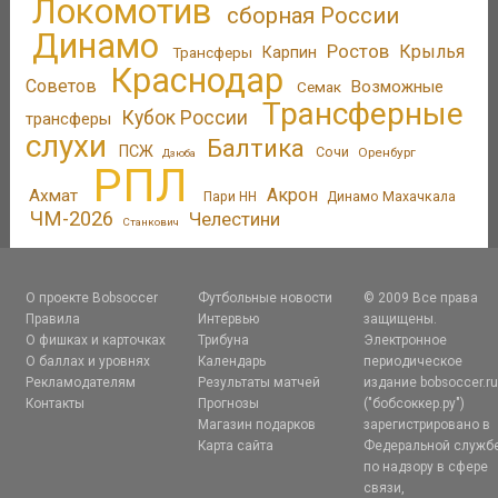
Локомотив
сборная России
Динамо
Ростов
Крылья
Трансферы
Карпин
Краснодар
Советов
Возможные
Семак
Трансферные
Кубок России
трансферы
слухи
Балтика
ПСЖ
Сочи
Оренбург
Дзюба
РПЛ
Акрон
Ахмат
Пари НН
Динамо Махачкала
ЧМ-2026
Челестини
Станкович
О проекте Bobsoccer
Футбольные новости
© 2009 Все права
Правила
Интервью
защищены.
О фишках и карточках
Трибуна
Электронное
О баллах и уровнях
Календарь
периодическое
Рекламодателям
Результаты матчей
издание bobsoccer.r
Контакты
Прогнозы
("бобсоккер.ру")
Магазин подарков
зарегистрировано в
Карта сайта
Федеральной служб
по надзору в сфере
связи,