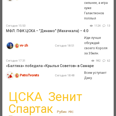
сильнее, а игра
хуже
Галактионов
поплыл
Сегодня 15:50
1124
13
МФЛ. ПФК ЦСКА – "Динамо" (Махачкала) – 4:0
Иди лучше
обсуждай
vv-zh
Сегодня 18:51
своего Короля
за 35млн.
Сегодня 17:31
982
62
«Балтика» победила «Крылья Советов» в Самаре
Всем уступает
PetroTvorets
Сегодня 18:48
Даку.
ЦСКА
Зенит
Спартак
Рубин
РФС