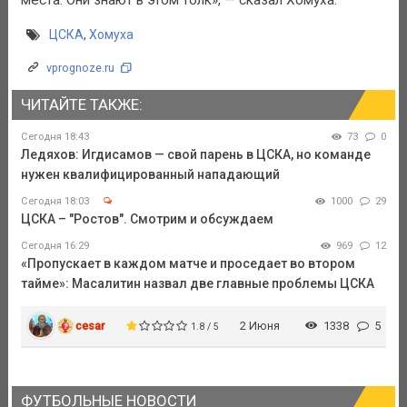
ЦСКА
,
Хомуха
vprognoze.ru
ЧИТАЙТЕ ТАКЖЕ:
Сегодня 18:43
73
0
Ледяхов: Игдисамов — свой парень в ЦСКА, но команде
нужен квалифицированный нападающий
Сегодня 18:03
1000
29
ЦСКА – "Ростов". Смотрим и обсуждаем
Сегодня 16:29
969
12
«Пропускает в каждом матче и проседает во втором
тайме»: Масалитин назвал две главные проблемы ЦСКА
cesar
2 Июня
1338
5
1.8 / 5
ФУТБОЛЬНЫЕ НОВОСТИ