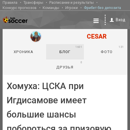
Правила
Трансферы
Расписание и результаты
Конкурс прогнозов
Команды
Игроки
Фрибет без депозита
Вход
CESAR
1601
131
ХРОНИКА
БЛОГ
ФОТО
0
ДРУЗЬЯ
Хомуха: ЦСКА при
Игдисамове имеет
большие шансы
побороться за призовую