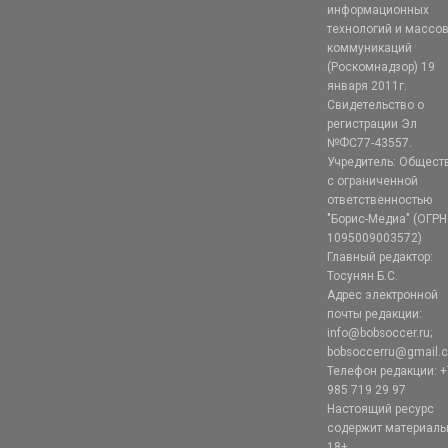
информационных
технологий и массо
коммуникаций
(Роскомнадзор) 19
января 2011г.
Свидетельство о
регистрации Эл
№ФС77-43557.
Учредитель: Общест
с ограниченной
ответственностью
"Борис-Медиа" (ОГРН
1095009003572)
Главный редактор:
Тосунян Б.С.
Адрес электронной
почты редакции:
info@bobsoccer.ru;
bobsoccerru@gmail.
Телефон редакции: +
985 719 29 97
Настоящий ресурс
содержит материал
18+