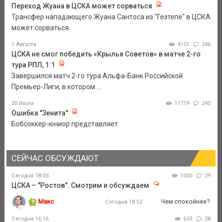
Переход Жуана в ЦСКА может сорваться
Трансфер нападающего Жуана Сантоса из "Гезтепе" в ЦСКА
может сорваться.
1 Августа
4151
246
ЦСКА не смог победить «Крылья Советов» в матче 2-го
тура РПЛ, 1:1
Завершился матч 2-го тура Альфа-Банк Российской
Премьер-Лиги, в котором ...
30 Июля
11719
240
Ошибка "Зенита"
Бобсоккер-юниор представляет.
СЕЙЧАС ОБСУЖДАЮТ
Сегодня 18:03
1000
29
ЦСКА – "Ростов". Смотрим и обсуждаем
Макс
Чем спокойнее?
Сегодня 18:52
Сегодня 16:16
633
28