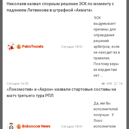
Николаев назвал спорным решение ЭСК по моменту с
падением Литвинова в штрафной «Ахмата»
ЭСК
выдумывает
причины для
оправдания
решений
PetroTvorets
арбитров, если
Сегодня 18:51
не находит их в
правилах.
Поэтому веры
их вердиктам
нет ...
Сегодня 16:55
694
14
«Локомотив» и «Акрон» назвали стартовые составы на
матч третьего тура РПЛ
Да, им бы
исполнителей
получше.. У
Локо
Bobsoccer News
исполнители
Сегодня 18:51