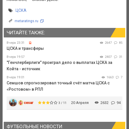
ЦСКА
metaratings.ru
ЧИТАЙТЕ ТАКЖЕ:
Вчера 23:31
2647
85
ЦСКА и трансферы
Вчера 19:57
2407
31
"Генчлербирлиги" проиграл дело о выплатах ЦСКА за
Койта - источник
Вчера 19:01
1663
7
Семшов спрогнозировал точный счёт матча ЦСКА с
«Ростовом» в РПЛ
cesar
20 Апреля
2632
94
3 / 11
ФУТБОЛЬНЫЕ НОВОСТИ