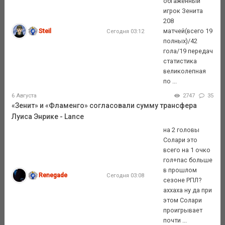
обгаженный
игрок Зенита
208
Steil
матчей(всего 19
Сегодня 03:12
полных)/42
гола/19 передач
статистика
великолепная
по ...
6 Августа
2747
35
«Зенит» и «Фламенго» согласовали сумму трансфера
Луиса Энрике - Lance
на 2 головы
Солари это
всего на 1 очко
гол+пас больше
в прошлом
Renegade
Сегодня 03:08
сезоне РПЛ?
аххаха ну да при
этом Солари
проигрывает
почти ...