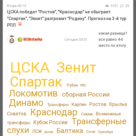
Вчера 00:13
5157
25
ЦСКА победит "Ростов", "Краснодар" не обыграет
"Спартак", "Зенит" разгромит "Родину". Прогноз на 3-й тур
РПЛ
какая разница?
BOBstavka
все равно 4-6
Сегодня 03:01
место по итогу
ЦСКА
Зенит
Спартак
Рубин
РФС
Локомотив
сборная России
Динамо
Ростов
Крылья
Трансферы
Карпин
Краснодар
Советов
Возможные
Семак
Трансферные
Кубок России
трансферы
слухи
Балтика
ПСЖ
Сочи
Оренбург
Дзюба