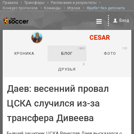
Правила
Трансферы
Расписание и результаты
Конкурс прогнозов
Команды
Игроки
Фрибет без депозита
Вход
CESAR
1600
131
ХРОНИКА
БЛОГ
ФОТО
0
ДРУЗЬЯ
Даев: весенний провал
ЦСКА случился из-за
трансфера Дивеева
Бывший защитник ЦСКА Вячеслав Даев высказался о