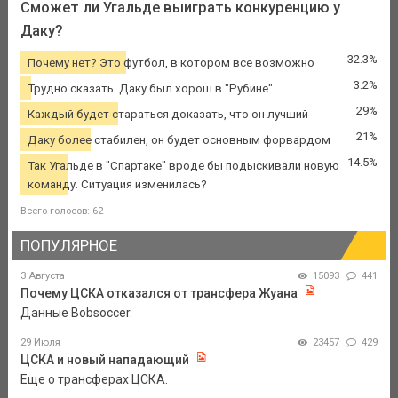
Сможет ли Угальде выиграть конкуренцию у
Даку?
32.3%
Почему нет? Это футбол, в котором все возможно
3.2%
Трудно сказать. Даку был хорош в "Рубине"
29%
Каждый будет стараться доказать, что он лучший
21%
Даку более стабилен, он будет основным форвардом
14.5%
Так Угальде в "Спартаке" вроде бы подыскивали новую
команду. Ситуация изменилась?
Всего голосов: 62
ПОПУЛЯРНОЕ
3 Августа
15093
441
Почему ЦСКА отказался от трансфера Жуана
Данные Bobsoccer.
29 Июля
23457
429
ЦСКА и новый нападающий
Еще о трансферах ЦСКА.