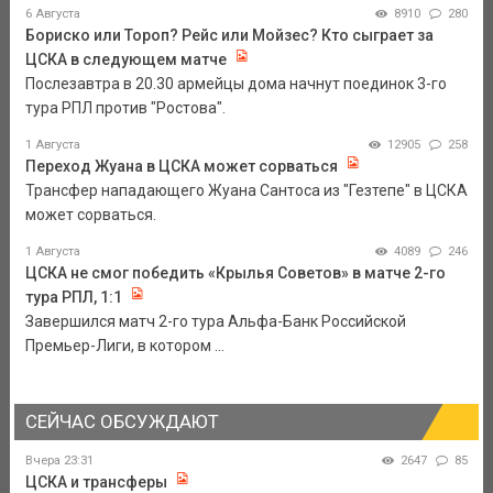
6 Августа
8910
280
Бориско или Тороп? Рейс или Мойзес? Кто сыграет за
ЦСКА в следующем матче
Послезавтра в 20.30 армейцы дома начнут поединок 3-го
тура РПЛ против "Ростова".
1 Августа
12905
258
Переход Жуана в ЦСКА может сорваться
Трансфер нападающего Жуана Сантоса из "Гезтепе" в ЦСКА
может сорваться.
1 Августа
4089
246
ЦСКА не смог победить «Крылья Советов» в матче 2-го
тура РПЛ, 1:1
Завершился матч 2-го тура Альфа-Банк Российской
Премьер-Лиги, в котором ...
СЕЙЧАС ОБСУЖДАЮТ
Вчера 23:31
2647
85
ЦСКА и трансферы