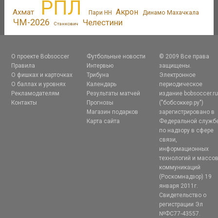
РПЛ
Акрон
Ахмат
Пари НН
Динамо Махачкала
ЧМ-2026
Челестини
Станкович
О проекте Bobsoccer
Футбольные новости
© 2009 Все права
Правила
Интервью
защищены.
О фишках и карточках
Трибуна
Электронное
О баллах и уровнях
Календарь
периодическое
Рекламодателям
Результаты матчей
издание bobsoccer.r
Контакты
Прогнозы
("бобсоккер.ру")
Магазин подарков
зарегистрировано в
Карта сайта
Федеральной служб
по надзору в сфере
связи,
информационных
технологий и массо
коммуникаций
(Роскомнадзор) 19
января 2011г.
Свидетельство о
регистрации Эл
№ФС77-43557.