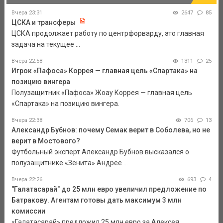
Вчера 23:31
2647
85
ЦСКА и трансферы
ЦСКА продолжает работу по центрфорварду, это главная
задача на текущее ...
Вчера 22:58
1311
25
Игрок «Пафоса» Коррея — главная цель «Спартака» на
позицию вингера
Полузащитник «Пафоса» Жоау Коррея — главная цель
«Спартака» на позицию вингера.
Вчера 22:38
706
13
Александр Бубнов: почему Семак верит в Соболева, но не
верит в Мостового?
Футбольный эксперт Александр Бубнов высказался о
полузащитнике «Зенита» Андрее ...
Вчера 22:26
693
4
"Галатасарай" до 25 млн евро увеличил предложение по
Батракову. Агентам готовы дать максимум 3 млн
комиссии
«Галатасарай» предложил 25 млн евро за Алексея