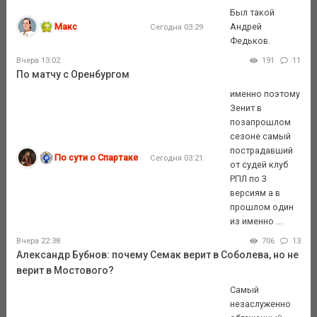
Был такой
Макс
Андрей
Сегодня 03:29
Федьков.
Вчера 13:02
191
11
По матчу с Оренбургом
именно поэтому
Зенит в
позапрошлом
сезоне самый
пострадавший
По сути о Спартаке
Сегодня 03:21
от судей клуб
РПЛ по 3
версиям а в
прошлом один
из именно ...
Вчера 22:38
706
13
Александр Бубнов: почему Семак верит в Соболева, но не
верит в Мостового?
Самый
незаслуженно