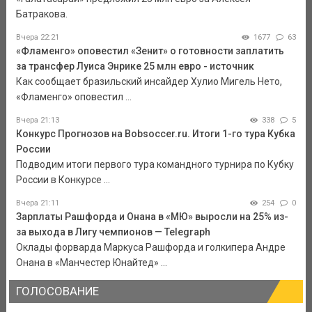
Батракова.
Вчера 22:21
1677
63
«Фламенго» оповестил «Зенит» о готовности заплатить
за трансфер Луиса Энрике 25 млн евро - источник
Как сообщает бразильский инсайдер Хулио Мигель Нето,
«Фламенго» оповестил ...
Вчера 21:13
338
5
Конкурс Прогнозов на Bobsoccer.ru. Итоги 1-го тура Кубка
России
Подводим итоги первого тура командного турнира по Кубку
России в Конкурсе ...
Вчера 21:11
254
0
Зарплаты Рашфорда и Онана в «МЮ» выросли на 25% из-
за выхода в Лигу чемпионов — Telegraph
Оклады форварда Маркуса Рашфорда и голкипера Андре
Онана в «Манчестер Юнайтед» ...
ГОЛОСОВАНИЕ