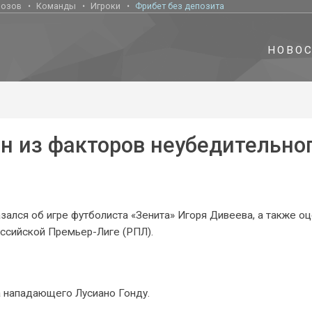
нозов
Команды
Игроки
Фрибет без депозита
НОВО
ин из факторов неубедительно
ался об игре футболиста «Зенита» Игоря Дивеева, а также о
ссийской Премьер-Лиге (РПЛ).
а нападающего Лусиано Гонду.