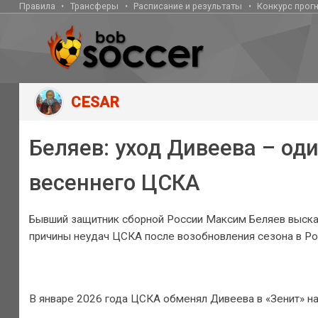
Правила
Трансферы
Расписание и результаты
Конкурс прог
CESAR
Беляев: уход Дивеева – од
весеннего ЦСКА
Бывший защитник сборной России Максим Беляев высказ
причины неудач ЦСКА после возобновления сезона в Ро
В январе 2026 года ЦСКА обменял Дивеева в «Зенит» н