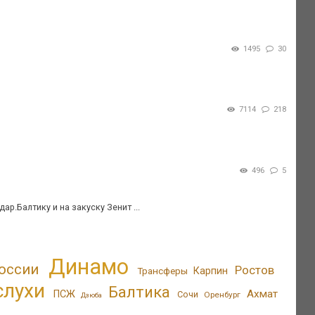
1495
30
7114
218
496
5
р.Балтику и на закуску Зенит ...
Динамо
оссии
Ростов
Трансферы
Карпин
слухи
Балтика
Ахмат
ПСЖ
Сочи
Оренбург
Дзюба