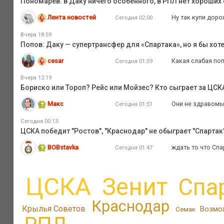
Пономарёв: в Даку ничего особенного, в РПЛ нет хороши
Лента новостей
Ну так купи доро
Сегодня 02:00
Вчера 18:59
Попов: Даку — супертрансфер для «Спартака», но я бы хот
cesar
Какая слабая по
Сегодня 01:59
Вчера 12:19
Бориско или Тороп? Рейс или Мойзес? Кто сыграет за ЦС
Макс
Они не здравомыс
Сегодня 01:51
Сегодня 00:13
ЦСКА победит "Ростов", "Краснодар" не обыграет "Спартак",
BOBstavka
ждать то что Спа
Сегодня 01:47
ЦСКА
Зенит
Спа
Краснодар
Крылья Советов
Возмо
Семак