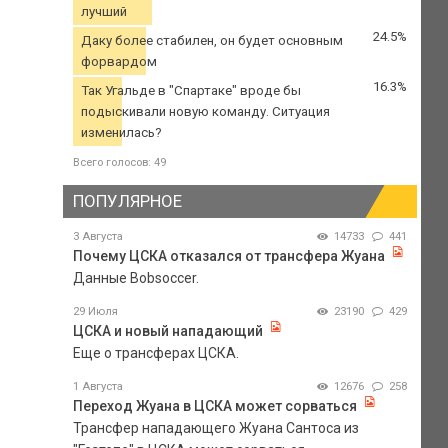
лучший
24.5%
Даку более стабилен, он будет основным
форвардом
16.3%
Так Угальде в "Спартаке" вроде бы
подыскивали новую команду. Ситуация
изменилась?
Всего голосов: 49
ПОПУЛЯРНОЕ
3 Августа
14733
441
Почему ЦСКА отказался от трансфера Жуана
Данные Bobsoccer.
29 Июля
23190
429
ЦСКА и новый нападающий
Еще о трансферах ЦСКА.
1 Августа
12676
258
Переход Жуана в ЦСКА может сорваться
Трансфер нападающего Жуана Сантоса из