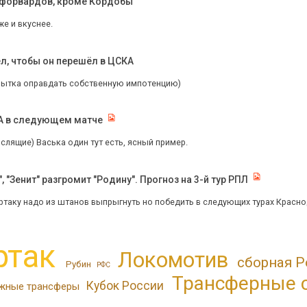
х форвардов, кроме Кордобы
же и вкуснее.
ел, чтобы он перешёл в ЦСКА
пытка оправдать собственную импотенцию)
КА в следующем матче
лящие) Васька один тут есть, ясный пример.
 "Зенит" разгромит "Родину". Прогноз на 3-й тур РПЛ
ртаку надо из штанов выпрыгнуть но победить в следующих турах Краснода
ртак
Локомотив
сборная Р
Рубин
РФС
Трансферные 
Кубок России
жные трансферы