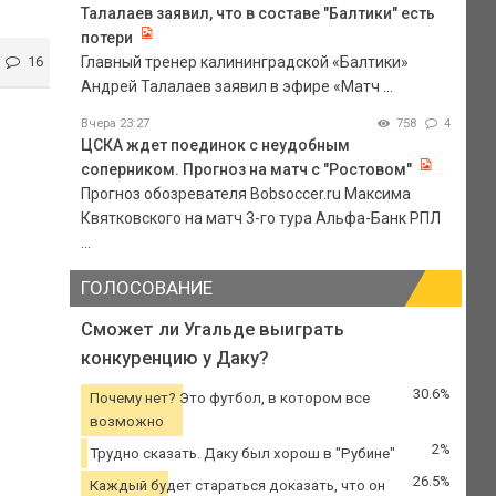
Талалаев заявил, что в составе "Балтики" есть
потери
16
Главный тренер калининградской «Балтики»
Андрей Талалаев заявил в эфире «Матч ...
Вчера 23:27
758
4
ЦСКА ждет поединок с неудобным
соперником. Прогноз на матч с "Ростовом"
Прогноз обозревателя Bobsoccer.ru Максима
Квятковского на матч 3-го тура Альфа-Банк РПЛ
...
ГОЛОСОВАНИЕ
Сможет ли Угальде выиграть
конкуренцию у Даку?
30.6%
Почему нет? Это футбол, в котором все
возможно
2%
Трудно сказать. Даку был хорош в "Рубине"
26.5%
Каждый будет стараться доказать, что он