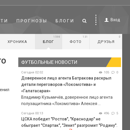
Вход
СТИ
ПРОГНОЗЫ
БЛОГИ
1598
131
0
ХРОНИКА
БЛОГ
ФОТО
ДРУЗЬЯ
го
ФУТБОЛЬНЫЕ НОВОСТИ
Сегодня 02:02
105
0
Доверенное лицо агента Батракова раскрыл
детали переговоров «Локомотива» и
ценил
«Галатасарая»
Владимир Кузьмичёв, доверенное лицо агента
полузащитника «Локомотива» Алексея ...
Сегодня 00:13
496
5
ЦСКА победит "Ростов", "Краснодар" не
обыграет "Спартак", "Зенит" разгромит "Родину".