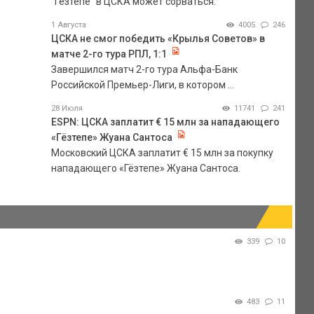
"Гезтепе" в ЦСКА может сорваться.
1 Августа
4005
246
ЦСКА не смог победить «Крылья Советов» в
матче 2-го тура РПЛ, 1:1
Завершился матч 2-го тура Альфа-Банк
Российской Премьер-Лиги, в котором ...
28 Июля
11741
241
ESPN: ЦСКА заплатит € 15 млн за нападающего
«Гёзтепе» Жуана Сантоса
Московский ЦСКА заплатит € 15 млн за покупку
нападающего «Гёзтепе» Жуана Сантоса.
339
10
483
11