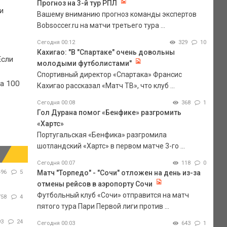
Прогноз на 3-й тур РПЛ
и
Вашему вниманию прогноз команды экспертов
Bobsoccer.ru на матчи третьего тура ...
Сегодня 00:12
329
10
Кахигао: "В "Спартаке" очень довольны
Если
молодыми футболистами"
Спортивный директор «Спартака» Франсис
на 100
Кахигао рассказал «Матч ТВ», что клуб ...
Сегодня 00:08
368
1
Гол Дурана помог «Бенфике» разгромить
«Хартс»
Португальская «Бенфика» разгромила
шотландский «Хартс» в первом матче 3-го ...
Сегодня 00:07
118
0
Матч "Торпедо" - "Сочи" отложен на день из-за
496
5
отмены рейсов в аэропорту Сочи
Футбольный клуб «Сочи» отправится на матч
758
4
пятого тура Пари Первой лиги против ...
93
24
Сегодня 00:03
643
1