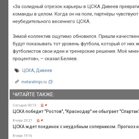
«За солидный отрезок карьеры в ЦСКА Дивеев преврати
команды в целом. Когда он на поле, партнёры чувствуют
неубедительного весеннего ЦСКА.
Зимой коллектив ощутимо обновился. Пришли качественны
будут показывать тот уровень футбола, который от них 
футболистов свои идеи и тренерские решения. Моё мнен
процентов», – сказал Беляев.
ЦСКА
,
Дивеев
metaratings.ru
ЧИТАЙТЕ ТАКЖЕ:
Сегодня 00:13
ЦСКА победит "Ростов", "Краснодар" не обыграет "Спартак",
Вчера 23:27
ЦСКА ждет поединок с неудобным соперником. Прогноз на
Вчера 19:16