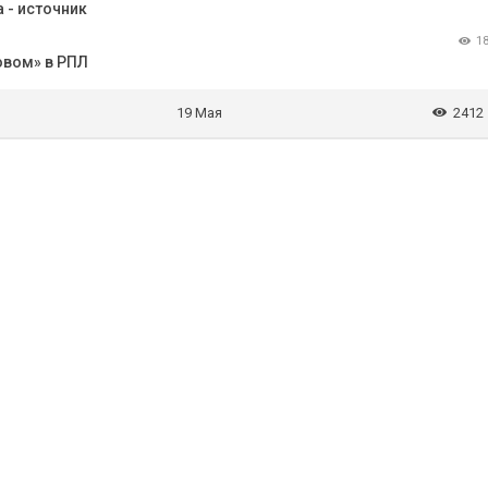
 - источник
1
овом» в РПЛ
19 Мая
2412