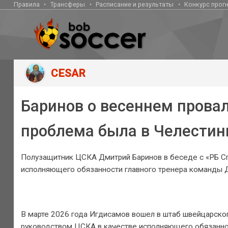
Правила
Трансферы
Расписание и результаты
Конкурс прог
CESAR
Баринов о весеннем провал
проблема была в Челестин
Полузащитник ЦСКА Дмитрий Баринов в беседе с «РБ Сп
исполняющего обязанности главного тренера команды 
В марте 2026 года Игдисамов вошел в штаб швейцарског
руководством ЦСКА в качестве исполняющего обязаннос