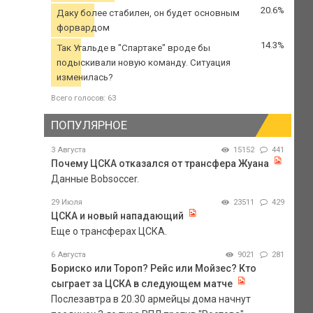
20.6%
Даку более стабилен, он будет основным
форвардом
14.3%
Так Угальде в "Спартаке" вроде бы
подыскивали новую команду. Ситуация
изменилась?
Всего голосов: 63
ПОПУЛЯРНОЕ
3 Августа
15152
441
Почему ЦСКА отказался от трансфера Жуана
Данные Bobsoccer.
29 Июля
23511
429
ЦСКА и новый нападающий
Еще о трансферах ЦСКА.
6 Августа
9021
281
Бориско или Тороп? Рейс или Мойзес? Кто
сыграет за ЦСКА в следующем матче
Послезавтра в 20.30 армейцы дома начнут