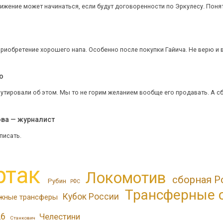
жение может начинаться, если будут договоренности по Эркулесу. Понятн
приобретение хорошего напа. Особенно после покупки Гайича. Не верю и вс
o
утировали об этом. Мы то не горим желанием вообще его продавать. А сбг 
ова — журналист
писать.
ртак
Локомотив
сборная Р
Рубин
РФС
Трансферные 
Кубок России
жные трансферы
26
Челестини
Станкович