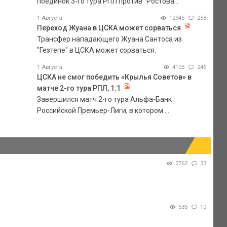
поединок 3-го тура РПЛ против "Ростова".
1 Августа
12945
258
Переход Жуана в ЦСКА может сорваться
Трансфер нападающего Жуана Сантоса из
"Гезтепе" в ЦСКА может сорваться.
1 Августа
4105
246
ЦСКА не смог победить «Крылья Советов» в
матче 2-го тура РПЛ, 1:1
Завершился матч 2-го тура Альфа-Банк
Российской Премьер-Лиги, в котором ...
2762
33
535
10