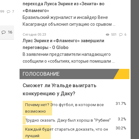
перехода Луиса Энрике из «Зенита» во
«Фламенго»
899
7
Бразильский журналист и инсайдер Вене
Касагранде объяснил ситуацию со срывом ...
16
Сегодня 05:23
501
6
Луис Энрике и «Фламенго» завершили
переговоры - O Globo
В заявлении представители нападающего
сообщили о «событиях, которые помешали ...
ГОЛОСОВАНИЕ
Сможет ли Угальде выиграть
конкуренцию у Даку?
31.7%
Почему нет? Это футбол, в котором все
возможно
3.2%
Трудно сказать. Даку был хорош в "Рубине"
30.2%
Каждый будет стараться доказать, что он
лучший