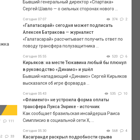
Бывший генеральный директор «Спартака»
Сергей Шавло — о сильных сторонах нового ...
Сегодня 07:07
374
2
«Галатасарай» сегодня может подписать
Алексея Батракова — журналист
«Галатасарай» рассчитывает получить ответ по
ржка
поводу трансфера полузащитника ...
Сегодня 05:55
520
6
Кирьяков: на месте Тюкавина любый бы плюнул
в руководство «Динамо» и ушёл
Бывший нападающий «Динамо» Сергей Кирьяков
высказался об игре форварда ...
Сегодня 05:43
535
10
«Фламенго» не устроила форма оплаты
трансфера Луиса Энрике - источник
Как сообщает бразильская инсайдерша Раиса
Симплисио в социальной сети Х, ...
7
111
Сегодня 05:30
568
4
62
33
Касагранде раскрыл подробности срыва