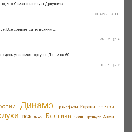
о, что Семак планирует Дркушича ...
5267
111
е. Все срывается по всяким ...
501
6
здесь уже с мая торгуют. До чм за 60 ...
374
2
Динамо
оссии
Ростов
Трансферы
Карпин
слухи
Балтика
Ахмат
ПСЖ
Сочи
Оренбург
Дзюба