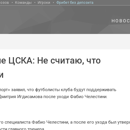
нозов
Команды
Игроки
Фрибет без депозита
НОВО
е ЦСКА: Не считаю, что
и
орт» заявил, что футболисты клуба будут поддерживать
Дмитрия Игдисамова после уходи Фабио Челестини.
о специалиста Фабио Челестини, а после его ухода был утве
ти главного тренера.