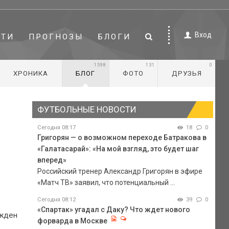
Вход
СТИ
ПРОГНОЗЫ
БЛОГИ
1598
131
0
ХРОНИКА
БЛОГ
ФОТО
ДРУЗЬЯ
ФУТБОЛЬНЫЕ НОВОСТИ
Сегодня 08:17
18
0
Григорян — о возможном переходе Батракова в
«Галатасарай»: «На мой взгляд, это будет шаг
вперед»
Российский тренер Александр Григорян в эфире
«Матч ТВ» заявил, что потенциальный ...
Сегодня 08:12
39
0
«Спартак» угадал с Даку? Что ждет нового
ржден
форварда в Москве