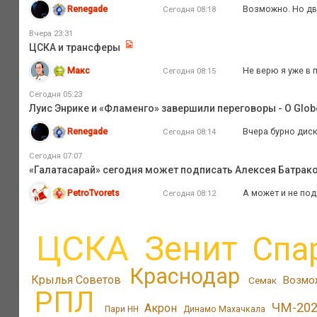
Renegade
Возможно. Но дви
Сегодня 08:18
Вчера 23:31
ЦСКА и трансферы
Макс
Не верю я уже в 
Сегодня 08:15
Сегодня 05:23
Луис Энрике и «Фламенго» завершили переговоры - O Glob
Renegade
Вчера бурно диск
Сегодня 08:14
Сегодня 07:07
«Галатасарай» сегодня может подписать Алексея Батрак
PetroTvorets
А может и не под
Сегодня 08:12
ЦСКА
Зенит
Спа
Краснодар
Крылья Советов
Возмо
Семак
РПЛ
ЧМ-20
Акрон
Пари НН
Динамо Махачкала