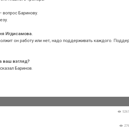
— вопрос Баринову.
езу.
ия Игдисамова.
должит он работу или нет, надо поддерживать каждого. Подде
а ваш взгляд?
сказал Баринов.
526
27