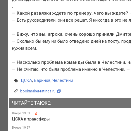
.
— Какой развязки ждете по тренеру, чего вы ждете?
— Есть руководители, они все решат. Я никогда в это не л
— Вижу, что вы, игроки, очень хорошо приняли Дмитр
— Сколько бы ему ни было отведено дней на посту, про
нужна всем.
— Насколько проблема команды была в Челестини, н
— Не считаю, что была проблема именно в Челестини, — 
ЦСКА
,
Баринов
,
Челестини
bookmaker-ratings.ru
ЧИТАЙТЕ ТАКЖЕ:
Вчера 23:31
ЦСКА и трансферы
Вчера 19:57