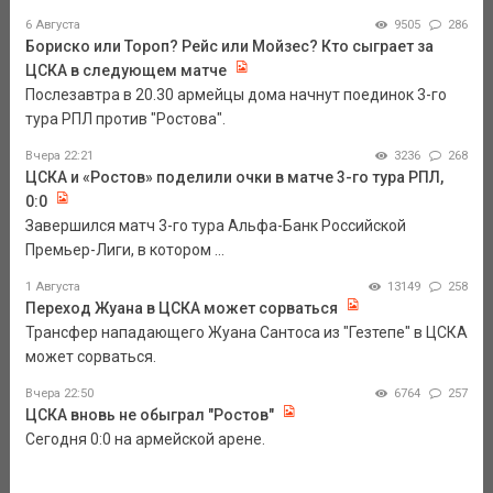
6 Августа
9505
286
Бориско или Тороп? Рейс или Мойзес? Кто сыграет за
ЦСКА в следующем матче
Послезавтра в 20.30 армейцы дома начнут поединок 3-го
тура РПЛ против "Ростова".
Вчера 22:21
3236
268
ЦСКА и «Ростов» поделили очки в матче 3-го тура РПЛ,
0:0
Завершился матч 3-го тура Альфа-Банк Российской
Премьер-Лиги, в котором ...
1 Августа
13149
258
Переход Жуана в ЦСКА может сорваться
Трансфер нападающего Жуана Сантоса из "Гезтепе" в ЦСКА
может сорваться.
Вчера 22:50
6764
257
ЦСКА вновь не обыграл "Ростов"
Сегодня 0:0 на армейской арене.