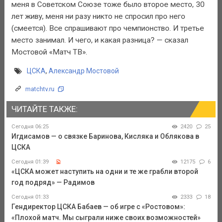
меня в Советском Союзе тоже было второе место, 30
лет живу, меня ни разу никто не спросил про него
(смеется). Все спрашивают про чемпионство. И третье
место занимал. И чего, и какая разница? — сказал
Мостовой «Матч ТВ».
ЦСКА
,
Александр Мостовой
matchtv.ru
ЧИТАЙТЕ ТАКЖЕ:
Сегодня 06:25
2420
25
Игдисамов — о связке Баринова, Кисляка и Облякова в
ЦСКА
Сегодня 01:39
12175
6
«ЦСКА может наступить на одни и те же грабли второй
год подряд» — Радимов
Сегодня 01:33
2333
18
Гендиректор ЦСКА Бабаев — об игре с «Ростовом»:
«Плохой матч. Мы сыграли ниже своих возможностей»