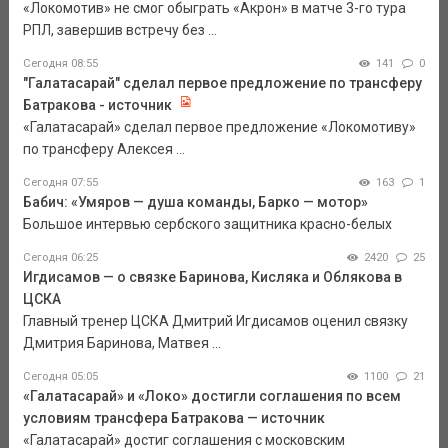
«Локомотив» не смог обыграть «Акрон» в матче 3-го тура
РПЛ, завершив встречу без ...
Сегодня 08:55
141
0
"Галатасарай" сделал первое предложение по трансферу
Батракова - источник
«Галатасарай» сделал первое предложение «Локомотиву»
по трансферу Алексея ...
Сегодня 07:55
163
1
Бабич: «Умяров — душа команды, Барко — мотор»
Большое интервью сербского защитника красно-белых
Сегодня 06:25
2420
25
Игдисамов — о связке Баринова, Кисляка и Облякова в
ЦСКА
Главный тренер ЦСКА Дмитрий Игдисамов оценил связку
Дмитрия Баринова, Матвея ...
Сегодня 05:05
1100
21
«Галатасарай» и «Локо» достигли соглашения по всем
условиям трансфера Батракова — источник
«Галатасарай» достиг соглашения с московским