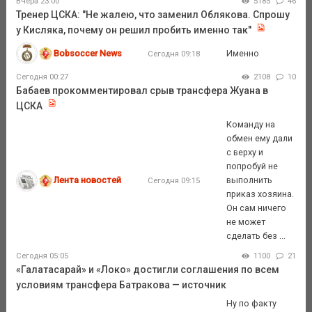
Вчера 23:00
5185
46
Тренер ЦСКА: "Не жалею, что заменил Облякова. Спрошу
у Кисляка, почему он решил пробить именно так"
Bobsoccer News
Именно
Сегодня 09:18
Сегодня 00:27
2108
10
Бабаев прокомментировал срыв трансфера Жуана в
ЦСКА
Команду на
обмен ему дали
с верху и
попробуй не
Лента новостей
выполнить
Сегодня 09:15
приказ хозяина.
Он сам ничего
не может
сделать без ...
Сегодня 05:05
1100
21
«Галатасарай» и «Локо» достигли соглашения по всем
условиям трансфера Батракова — источник
Ну по факту