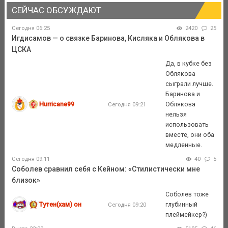
СЕЙЧАС ОБСУЖДАЮТ
Сегодня 06:25
2420
25
Игдисамов — о связке Баринова, Кисляка и Облякова в
ЦСКА
Да, в кубке без
Облякова
сыграли лучше.
Баринова и
Hurricane99
Облякова
Сегодня 09:21
нельзя
использовать
вместе, они оба
медленные.
Сегодня 09:11
40
5
Соболев сравнил себя с Кейном: «Стилистически мне
близок»
Соболев тоже
Тутен(хам) он
глубинный
Сегодня 09:20
плеймейкер?)