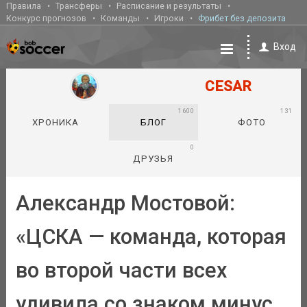
Правила
Трансферы
Расписание и результаты
Конкурс прогнозов
Команды
Игроки
Фрибет без депозита
Вход
CESAR
1600
131
ХРОНИКА
БЛОГ
ФОТО
0
ДРУЗЬЯ
Александр Мостовой:
«ЦСКА — команда, которая
во второй части всех
удивила со знаком минус.