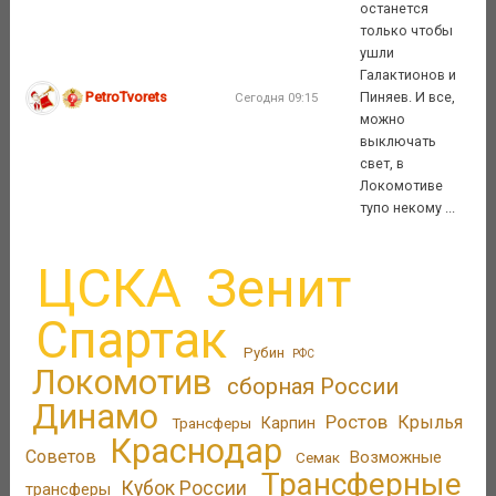
останется
только чтобы
ушли
Галактионов и
PetroTvorets
Пиняев. И все,
Сегодня 09:15
можно
выключать
свет, в
Локомотиве
тупо некому ...
ЦСКА
Зенит
Спартак
Рубин
РФС
Локомотив
сборная России
Динамо
Ростов
Крылья
Трансферы
Карпин
Краснодар
Советов
Возможные
Семак
Трансферные
Кубок России
трансферы