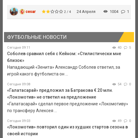
cesar
24 Апреля
1004
1
2 / 4
ФУТБОЛЬНЫЕ НОВОСТИ
Сегодня 09:11
40
5
Соболев сравнил себя с Кейном: «Стилистически мне
близок»
Нападающий «Зенита» Александр Соболев ответил, за
игрой какого футболиста он ...
Сегодня 09:08
54
0
«Галатасарай» предложил за Батракова € 20 млн.
«Локомотив» не ответил на предложение
«Галатасарай» сделал первое предложение «Локомотиву»
по трансферу Алексея ...
Сегодня 09:03
49
0
«Локомотив» повторил один из худших стартов сезона в
своей истории