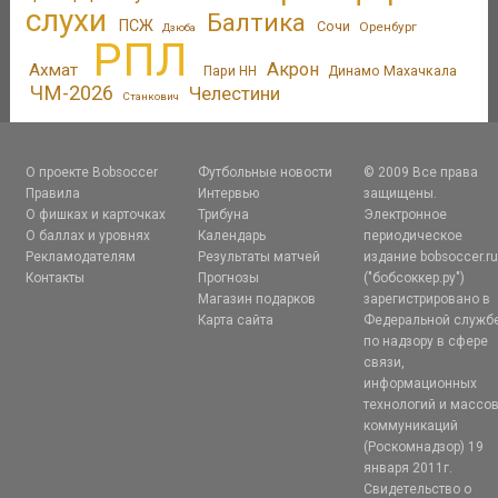
слухи
Балтика
ПСЖ
Сочи
Оренбург
Дзюба
РПЛ
Акрон
Ахмат
Пари НН
Динамо Махачкала
ЧМ-2026
Челестини
Станкович
О проекте Bobsoccer
Футбольные новости
© 2009 Все права
Правила
Интервью
защищены.
О фишках и карточках
Трибуна
Электронное
О баллах и уровнях
Календарь
периодическое
Рекламодателям
Результаты матчей
издание bobsoccer.r
Контакты
Прогнозы
("бобсоккер.ру")
Магазин подарков
зарегистрировано в
Карта сайта
Федеральной служб
по надзору в сфере
связи,
информационных
технологий и массо
коммуникаций
(Роскомнадзор) 19
января 2011г.
Свидетельство о