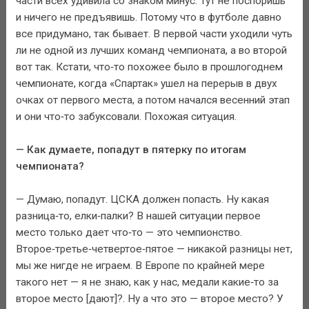
части всех удивила со знаком минус. Тут не поспоришь
и ничего не предъявишь. Потому что в футболе давно
все придумано, так бывает. В первой части уходили чуть
ли не одной из лучших команд чемпионата, а во второй
вот так. Кстати, что‑то похожее было в прошлогоднем
чемпионате, когда «Спартак» ушел на перерыв в двух
очках от первого места, а потом начался весенний этап
и они что‑то забуксовали. Похожая ситуация.
— Как думаете, попадут в пятерку по итогам
чемпионата?
— Думаю, попадут. ЦСКА должен попасть. Ну какая
разница‑то, елки‑палки? В нашей ситуации первое
место только дает что‑то — это чемпионство.
Второе‑третье‑четвертое‑пятое — никакой разницы нет,
мы же нигде не играем. В Европе по крайней мере
такого нет — я не знаю, как у нас, медали какие‑то за
второе место [дают]?. Ну а что это — второе место? У