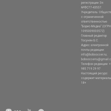
регистрации Эл
№ФС77-43557.
Учредитель: Общест
с ограниченной
ответственностью
"Борис-Медиа" (ОГРН
1095009003572)
Главный редактор:
Тосунян Б.С.
Адрес электронной
почты редакции:
info@bobsoccer.ru;
bobsoccerru@gmail.
Телефон редакции: +
985 719 29 97
Настоящий ресурс
содержит материал
18+