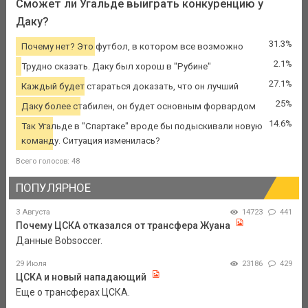
Сможет ли Угальде выиграть конкуренцию у
Даку?
31.3%
Почему нет? Это футбол, в котором все возможно
2.1%
Трудно сказать. Даку был хорош в "Рубине"
27.1%
Каждый будет стараться доказать, что он лучший
25%
Даку более стабилен, он будет основным форвардом
14.6%
Так Угальде в "Спартаке" вроде бы подыскивали новую
команду. Ситуация изменилась?
Всего голосов: 48
ПОПУЛЯРНОЕ
3 Августа
14723
441
Почему ЦСКА отказался от трансфера Жуана
Данные Bobsoccer.
29 Июля
23186
429
ЦСКА и новый нападающий
Еще о трансферах ЦСКА.