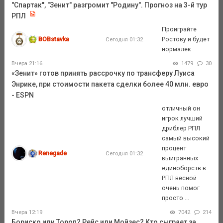
"Спартак", "Зенит" разгромит "Родину". Прогноз на 3-й тур
РПЛ
Проиграйте
BOBstavka
Ростову и будет
Сегодня 01:32
нормалек
Вчера 21:16
1479
30
«Зенит» готов принять рассрочку по трансферу Луиса
Энрике, при стоимости пакета сделки более 40 млн. евро
- ESPN
отличный он
игрок лучший
дриблер РПЛ
самый высокий
процент
Renegade
Сегодня 01:32
выигранных
единоборств в
РПЛ весной
очень помог
просто ...
Вчера 12:19
7042
214
Бориско или Тороп? Рейс или Мойзес? Кто сыграет за