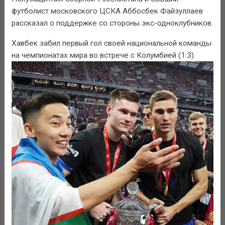
футболист московского ЦСКА Аббосбек Файзуллаев
рассказал о поддержке со стороны экс-одноклубников.
Хавбек забил первый гол своей национальной команды
на чемпионатах мира во встрече с Колумбией (1:3).