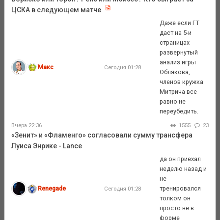
ЦСКА в следующем матче
Даже если ГТ
даст на 5-и
страницах
развернутый
анализ игры
Макс
Сегодня 01:28
Облякова,
членов кружка
Митрича все
равно не
переубедить.
Вчера 22:36
1555
23
«Зенит» и «Фламенго» согласовали сумму трансфера
Луиса Энрике - Lance
да он приехал
неделю назад и
не
Renegade
тренировался
Сегодня 01:28
толком он
просто не в
форме