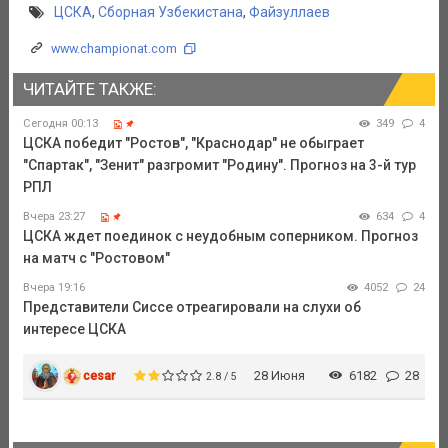
ЦСКА
,
Сборная Узбекистана
,
Файзуллаев
www.championat.com
ЧИТАЙТЕ ТАКЖЕ:
Сегодня 00:13
349
4
ЦСКА победит "Ростов", "Краснодар" не обыграет
"Спартак", "Зенит" разгромит "Родину". Прогноз на 3-й тур
РПЛ
Вчера 23:27
634
4
ЦСКА ждет поединок с неудобным соперником. Прогноз
на матч с "Ростовом"
Вчера 19:16
4052
24
Представители Сиссе отреагировали на слухи об
интересе ЦСКА
cesar
28 Июня
6182
28
2.8 / 5