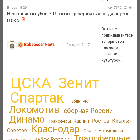
Вчера 18:20
7672
64
Несколько клубов РПЛ хотят арендовать нападающего
ЦСКА
Вот и не
прикидывайтесь
теперь этой
Bobsoccer News
Сегодня 01:17
плодово-
ягодной
культурой.
ЦСКА
Зенит
Спартак
Рубин
РФС
Локомотив
сборная России
Динамо
Ростов
Крылья
Трансферы
Карпин
Краснодар
Советов
Возможные
Семак
Трансферные
Кубок России
трансферы