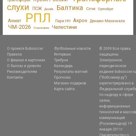
слухи
Балтика
ПСЖ
Сочи
Оренбург
Дзюба
РПЛ
Акрон
Ахмат
Пари НН
Динамо Махачкала
ЧМ-2026
Челестини
Станкович
О проекте Bobsoccer
Футбольные новости
© 2009 Все права
Правила
Интервью
защищены.
О фишках и карточках
Трибуна
Электронное
О баллах и уровнях
Календарь
периодическое
Рекламодателям
Результаты матчей
издание bobsoccer.r
Контакты
Прогнозы
("бобсоккер.ру")
Магазин подарков
зарегистрировано в
Карта сайта
Федеральной служб
по надзору в сфере
связи,
информационных
технологий и массо
коммуникаций
(Роскомнадзор) 19
января 2011г.
Свидетельство о