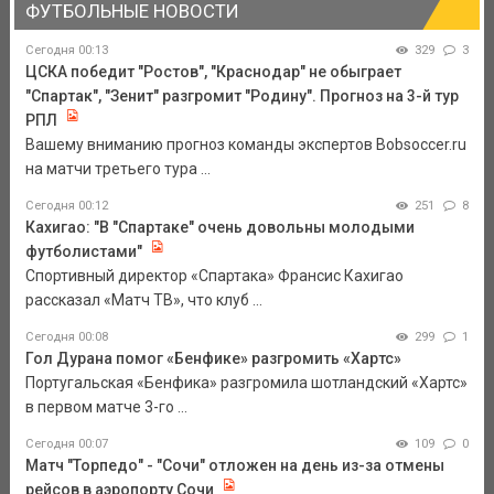
ФУТБОЛЬНЫЕ НОВОСТИ
Сегодня 00:13
329
3
ЦСКА победит "Ростов", "Краснодар" не обыграет
"Спартак", "Зенит" разгромит "Родину". Прогноз на 3-й тур
РПЛ
Вашему вниманию прогноз команды экспертов Bobsoccer.ru
на матчи третьего тура ...
Сегодня 00:12
251
8
Кахигао: "В "Спартаке" очень довольны молодыми
футболистами"
Спортивный директор «Спартака» Франсис Кахигао
рассказал «Матч ТВ», что клуб ...
Сегодня 00:08
299
1
Гол Дурана помог «Бенфике» разгромить «Хартс»
Португальская «Бенфика» разгромила шотландский «Хартс»
в первом матче 3-го ...
Сегодня 00:07
109
0
Матч "Торпедо" - "Сочи" отложен на день из-за отмены
рейсов в аэропорту Сочи