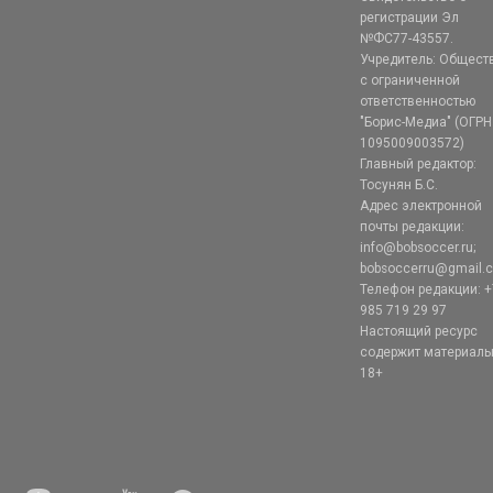
регистрации Эл
№ФС77-43557.
Учредитель: Общест
с ограниченной
ответственностью
"Борис-Медиа" (ОГРН
1095009003572)
Главный редактор:
Тосунян Б.С.
Адрес электронной
почты редакции:
info@bobsoccer.ru;
bobsoccerru@gmail.
Телефон редакции: +
985 719 29 97
Настоящий ресурс
содержит материал
18+