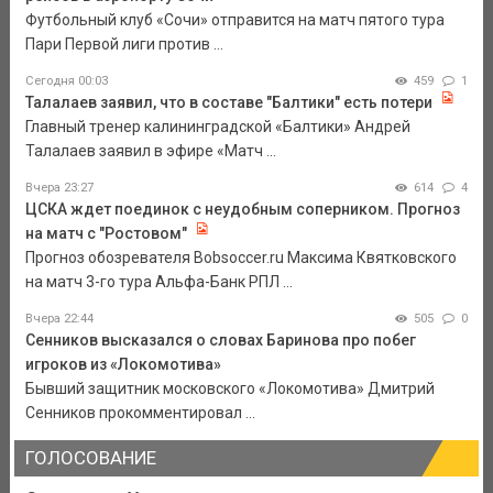
Футбольный клуб «Сочи» отправится на матч пятого тура
Пари Первой лиги против ...
Сегодня 00:03
459
1
Талалаев заявил, что в составе "Балтики" есть потери
Главный тренер калининградской «Балтики» Андрей
Талалаев заявил в эфире «Матч ...
Вчера 23:27
614
4
ЦСКА ждет поединок с неудобным соперником. Прогноз
на матч с "Ростовом"
Прогноз обозревателя Bobsoccer.ru Максима Квятковского
на матч 3-го тура Альфа-Банк РПЛ ...
Вчера 22:44
505
0
Сенников высказался о словах Баринова про побег
игроков из «Локомотива»
Бывший защитник московского «Локомотива» Дмитрий
Сенников прокомментировал ...
ГОЛОСОВАНИЕ