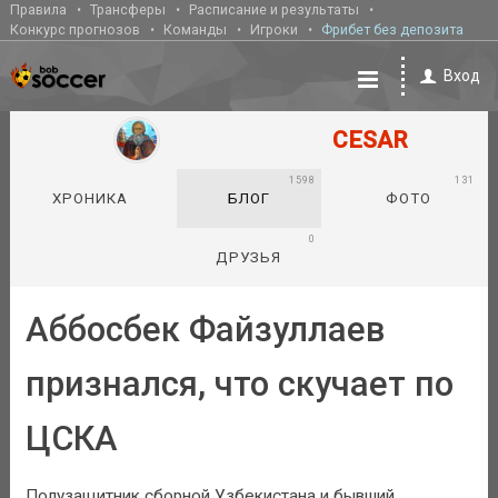
Правила
Трансферы
Расписание и результаты
Конкурс прогнозов
Команды
Игроки
Фрибет без депозита
Вход
CESAR
1598
131
ХРОНИКА
БЛОГ
ФОТО
0
ДРУЗЬЯ
Аббосбек Файзуллаев
признался, что скучает по
ЦСКА
Полузащитник сборной Узбекистана и бывший