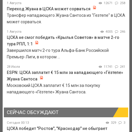
1 Августа
12671
258
Переход Жуана в ЦСКА может сорваться
Трансфер нападающего Жуана Сантоса из "Гезтепе" в ЦСКА
может сорваться.
1 Августа
4005
246
ЦСКА не смог победить «Крылья Советов» в матче 2-го
тура РПЛ, 1:1
Завершился матч 2-го тура Альфа-Банк Российской
Премьер-Лиги, в котором ...
28 Июля
11741
241
ESPN: ЦСКА заплатит € 15 млн за нападающего «Гёзтепе»
Жуана Сантоса
Московский ЦСКА заплатит € 15 млн за покупку
нападающего «Гёзтепе» Жуана Сантоса.
СЕЙЧАС ОБСУЖДАЮТ
Сегодня 00:13
329
3
ЦСКА победит "Ростов", "Краснодар" не обыграет