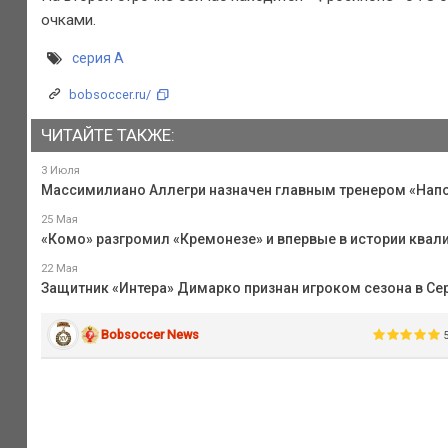
очками.
серия А
bobsoccer.ru/
ЧИТАЙТЕ ТАКЖЕ:
3 Июля
Массимилиано Аллегри назначен главным тренером «Нап
25 Мая
«Комо» разгромил «Кремонезе» и впервые в истории квал
22 Мая
Защитник «Интера» Димарко признан игроком сезона в Се
Bobsoccer News