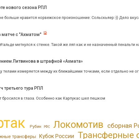
рте нового сезона РПЛ
не больше нравится норвежское произношение: Сольскьяер:-)) Дело вкус
в матче с "Ахматом"
 Угальде метнулся к стенке. Такой же ляп как и не назначенный пенальти на
ением Литвинова в штрафной «Ахмата»
у телами измеряется между их ближайшими точками, если отдельно не ог
ч третьего тура РПЛ
т бросился в глаза. Особенно как Карпукас шел пешком
ртак
Локомотив
сборная Р
Рубин
РФС
Трансферные 
Кубок России
жные трансферы