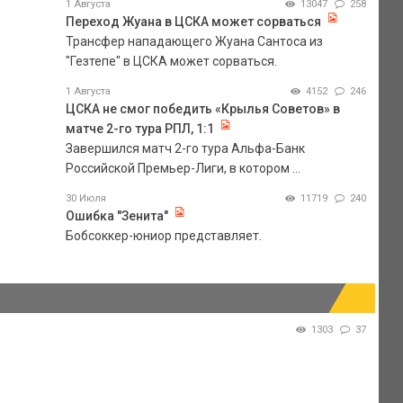
1 Августа
13047
258
Переход Жуана в ЦСКА может сорваться
Трансфер нападающего Жуана Сантоса из
"Гезтепе" в ЦСКА может сорваться.
1 Августа
4152
246
ЦСКА не смог победить «Крылья Советов» в
матче 2-го тура РПЛ, 1:1
Завершился матч 2-го тура Альфа-Банк
Российской Премьер-Лиги, в котором ...
30 Июля
11719
240
Ошибка "Зенита"
Бобсоккер-юниор представляет.
1303
37