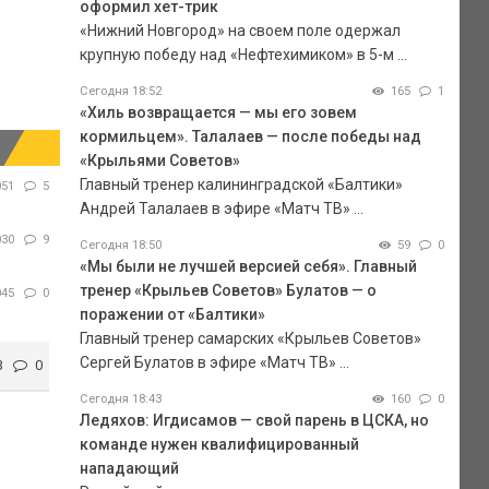
оформил хет-трик
«Нижний Новгород» на своем поле одержал
крупную победу над «Нефтехимиком» в 5-м ...
Сегодня 18:52
165
1
«Хиль возвращается — мы его зовем
кормильцем». Талалаев — после победы над
«Крыльями Советов»
Главный тренер калининградской «Балтики»
051
5
Андрей Талалаев в эфире «Матч ТВ» ...
030
9
Сегодня 18:50
59
0
«Мы были не лучшей версией себя». Главный
тренер «Крыльев Советов» Булатов — о
045
0
поражении от «Балтики»
Главный тренер самарских «Крыльев Советов»
Сергей Булатов в эфире «Матч ТВ» ...
3
0
Сегодня 18:43
160
0
Ледяхов: Игдисамов — свой парень в ЦСКА, но
команде нужен квалифицированный
нападающий