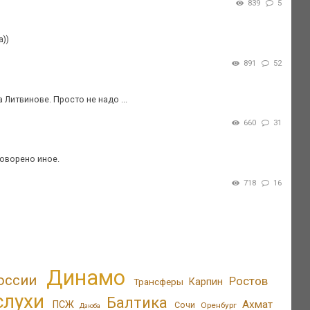
839
5
а))
891
52
 Литвинове. Просто не надо ...
660
31
оворено иное.
718
16
Динамо
оссии
Ростов
Трансферы
Карпин
слухи
Балтика
Ахмат
ПСЖ
Сочи
Оренбург
Дзюба