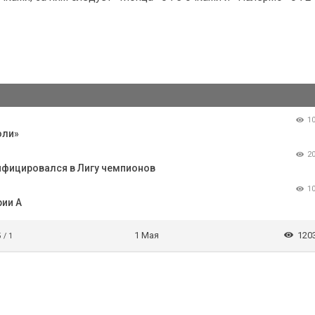
1
оли»
2
ифицировался в Лигу чемпионов
1
рии А
1 Мая
120
5 / 1