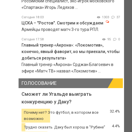
Российский специалист, экс‑игрок московского
«Спартака» Игорь Ледяхов ...
Сегодня 18:03
1303
37
ЦСКА – "Ростов". Смотрим и обсуждаем
Армейцы проводят матч 3-го тура РПЛ.
Сегодня 17:58
95
0
Главный тренер «Акрона»: «Локомотив»,
конечно, явный фаворит, но мы приехали, чтобы
добиться результата»
Главный тренер «Акрона» Срджан Благоевич в
эфире «Матч ТВ» назвал «Локомотив» ...
ГОЛОСОВАНИЕ
Сможет ли Угальде выиграть
конкуренцию у Даку?
32.4%
Почему нет? Это футбол, в котором все
возможно
4.4%
Трудно сказать. Даку был хорош в "Рубине"