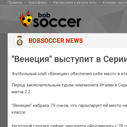
Правила
Трансферы
Расписание и результаты
Конкурс прог
BOBSOCCER NEWS
"Венеция" выступит в Сери
Футбольный клуб «Венеция» обеспечил себе место в ита
Перед заключительным туром чемпионата Италии в Сери
матча 2:2.
"Венеция" набрала 79 очков, что гарантирует ей место 
классе.
На второй строчке сейчас находится «Фрозиноне» с 78 о