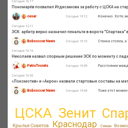
Сегодня 16:17
Пономарёв похвалил Игдисамова за работу с ЦСКА на ста
cesar
Конечно. Хотя, м
Сегодня 19:12
Сегодня 12:11
ЭСК: арбитр верно назначил пенальти в ворота "Спартака" 
Bobsoccer News
Стенка стояла, а
Сегодня 19:10
Сегодня 16:16
Николаев назвал спорным решение ЭСК по моменту с пад
PetroTvorets
Расстояние межд
Сегодня 19:09
Сегодня 16:55
«Локомотив» и «Акрон» назвали стартовые составы на мат
Bobsoccer News
Тоже этот момен
Сегодня 19:04
ЦСКА
Зенит
Спа
Краснодар
Крылья Советов
Возмо
Семак