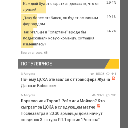
29.4%
Каждый будет стараться доказать, что он
лучший
19.1%
Даку более стабилен, он будет основным
форвардом
14.7%
Так Угальде в "Спартаке" вроде бы
подыскивали новую команду. Ситуация
изменилась?
Всего голосов: 68
ПОПУЛЯРНОЕ
3 Августа
15328
441
Почему ЦСКА отказался от трансфера Жуана
Данные Bobsoccer.
6 Августа
9321
286
Бориско или Тороп? Рейс или Мойзес? Кто
сыграет за ЦСКА в следующем матче
Послезавтра в 20.30 армейцы дома начнут
поединок 3-го тура РПЛ против "Ростова".