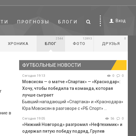
Вход
СТИ
ПРОГНОЗЫ
БЛОГИ
2544
12893
0
ХРОНИКА
БЛОГ
ФОТО
ДРУЗЬЯ
ФУТБОЛЬНЫЕ НОВОСТИ
Сегодня 19:13
0
0
Мовсисян — о матче «Спартак» — «Краснодар»:
Хочу, чтобы победила та команда, которая
т
лучше сыграет
Бывший нападающий «Спартака» и «Краснодара»
Юра Мовсисян в разговоре с «РБ Спорт» ...
ние в
Сегодня 19:05
56
0
«Нижний Новгород» разгромил «Нефтехимик» и
одержал пятую победу подряд, Грулев