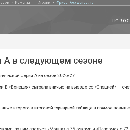
нозов
Команды
Игроки
Фрибет без депозита
НОВО
и А в следующем сезоне
льянской Серии А на сезон 2026/27.
и B «Венеция» сыграла вничью на выезде со «Специей» — сче
не ниже второго в итоговой турнирной таблице и прямое повыше
чками, за ним следует «Монца» с 75 очками и «Палермо» с 72