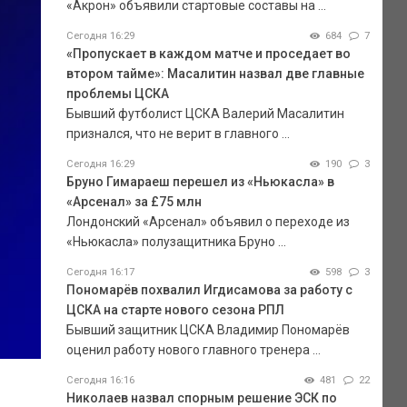
«Акрон» объявили стартовые составы на ...
Сегодня 16:29
684
7
«Пропускает в каждом матче и проседает во
втором тайме»: Масалитин назвал две главные
проблемы ЦСКА
Бывший футболист ЦСКА Валерий Масалитин
признался, что не верит в главного ...
Сегодня 16:29
190
3
Бруно Гимараеш перешел из «Ньюкасла» в
«Арсенал» за £75 млн
Лондонский «Арсенал» объявил о переходе из
«Ньюкасла» полузащитника Бруно ...
Сегодня 16:17
598
3
Пономарёв похвалил Игдисамова за работу с
ЦСКА на старте нового сезона РПЛ
Бывший защитник ЦСКА Владимир Пономарёв
оценил работу нового главного тренера ...
Сегодня 16:16
481
22
Николаев назвал спорным решение ЭСК по