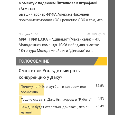
моменту с падением Литвинова в штрафной
«Ахмата»
Бывший арбитр ФИФА Алексей Николаев
прокомментировал «СЭ» решение ЭСК о том, что
...
Сегодня 15:50
879
9
МФЛ. ПФК ЦСКА – "Динамо" (Махачкала) – 4:0
Молодежная команда ЦСКА победила в матче
18-го тура Молодежной лиги "Динамо" из ...
ГОЛОСОВАНИЕ
Сможет ли Угальде выиграть
конкуренцию у Даку?
32.8%
Почему нет? Это футбол, в котором все
возможно
4.5%
Трудно сказать. Даку был хорош в "Рубине"
28.4%
Каждый будет стараться доказать, что он
лучший