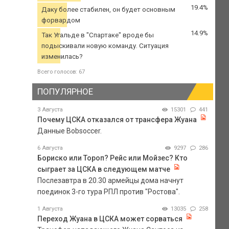
19.4%
Даку более стабилен, он будет основным
форвардом
14.9%
Так Угальде в "Спартаке" вроде бы
подыскивали новую команду. Ситуация
изменилась?
Всего голосов: 67
ПОПУЛЯРНОЕ
3 Августа
15301
441
Почему ЦСКА отказался от трансфера Жуана
Данные Bobsoccer.
6 Августа
9297
286
Бориско или Тороп? Рейс или Мойзес? Кто
сыграет за ЦСКА в следующем матче
Послезавтра в 20.30 армейцы дома начнут
поединок 3-го тура РПЛ против "Ростова".
1 Августа
13035
258
Переход Жуана в ЦСКА может сорваться