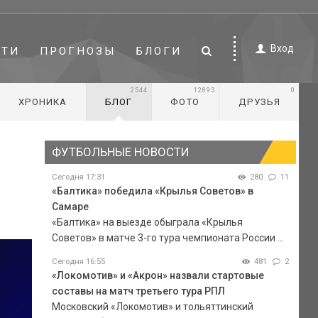
Вход
СТИ
ПРОГНОЗЫ
БЛОГИ
2544
12893
0
ХРОНИКА
БЛОГ
ФОТО
ДРУЗЬЯ
ФУТБОЛЬНЫЕ НОВОСТИ
Сегодня 17:31
280
11
«Балтика» победила «Крылья Советов» в
Самаре
«Балтика» на выезде обыграла «Крылья
Советов» в матче 3-го тура чемпионата России ...
Сегодня 16:55
481
2
«Локомотив» и «Акрон» назвали стартовые
составы на матч третьего тура РПЛ
Московский «Локомотив» и тольяттинский