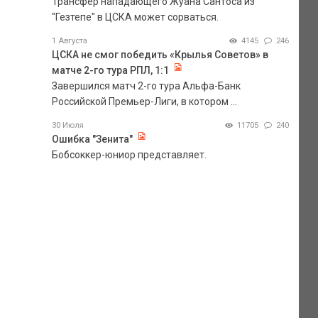
Трансфер нападающего Жуана Сантоса из
"Гезтепе" в ЦСКА может сорваться.
1 Августа
4145
246
ЦСКА не смог победить «Крылья Советов» в
матче 2-го тура РПЛ, 1:1
Завершился матч 2-го тура Альфа-Банк
Российской Премьер-Лиги, в котором ...
30 Июля
11705
240
Ошибка "Зенита"
Бобсоккер-юниор представляет.