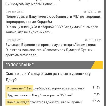
Винисиусом Жуниором. Новое ...
Сегодня 22:23
328
10
Пономарёв: в Даку ничего особенного, в РПЛ нет хороших
форвардов, кроме Кордобы
Экс-защитник ЦСКА и сборной СССР Владимир Пономарёв
заявил, что не видит ничего ...
Сегодня 22:15
118
2
Булыкин: Баринов по-прежнему легенда «Локомотива»
Экс-игрок московского «Локомотива» Дмитрий Булыкин
прокомментировал ...
ГОЛОСОВАНИЕ
Сможет ли Угальде выиграть конкуренцию у
Даку?
31.9%
Почему нет? Это футбол, в котором все возможно
2.1%
Трудно сказать. Даку был хорош в "Рубине"
27.7%
Каждый будет стараться доказать, что он лучший