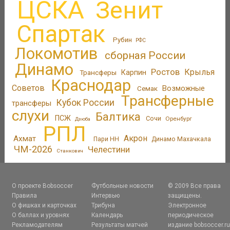
ЦСКА
Зенит
Спартак
Рубин
РФС
Локомотив
сборная России
Динамо
Ростов
Крылья
Трансферы
Карпин
Краснодар
Советов
Возможные
Семак
Трансферные
Кубок России
трансферы
слухи
Балтика
ПСЖ
Сочи
Оренбург
Дзюба
РПЛ
Акрон
Ахмат
Пари НН
Динамо Махачкала
ЧМ-2026
Челестини
Станкович
О проекте Bobsoccer
Футбольные новости
© 2009 Все права
Правила
Интервью
защищены.
О фишках и карточках
Трибуна
Электронное
О баллах и уровнях
Календарь
периодическое
Рекламодателям
Результаты матчей
издание bobsoccer.r