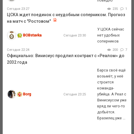
повидло
Сегодня 23:27
235
1
ЦСКА ждет поединок с неудобным соперником. Прогноз
на матч с "Ростовом"
У ЦСКА сейчас
BOBstavka
нет удобных
Сегодня 23:30
соперников
Сегодня 22:24
200
7
Официально: Винисиус продлил контракт с «Реалом» до
2032 года
Барса своё ещё
возьмёт, у неё
строится
команда-
Borg
убийца. А Реал с
Сегодня 23:25
Винисиусом уже
вряд ли чего-то
добьётся.
Бразилец уже ...