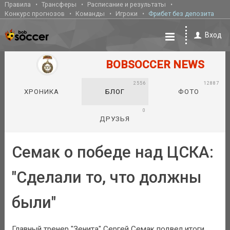
Правила
Трансферы
Расписание и результаты
Конкурс прогнозов
Команды
Игроки
Фрибет без депозита
Вход
BOBSOCCER NEWS
2556
12887
ХРОНИКА
БЛОГ
ФОТО
0
ДРУЗЬЯ
Семак о победе над ЦСКА:
"Сделали то, что должны
были"
Главный тренер "Зенита" Сергей Семак подвел итоги