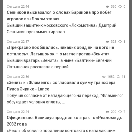
Сегодня 22:44
360
0
Сенников высказался о словах Баринова про побег
игроков из «Локомотива»
Бывший защитник московского «Локомотива» Дмитрий
Сенников прокомментировал ...
Сегодня 22:37
323
1
«Прекрасно пообщались, никаких обид ни на кого не
осталось». Латышонок — о матче против «Зенита»
Бывший вратарь «Зенита», а ныне «Балтики» Евгений
Латышонок рассказал о первой ...
Сегодня 22:36
1082
11
«Зенит» и «Фламенго» согласовали сумму трансфера
Луиса Энрике - Lance
Получив согласие от нападающего на переход, "Фламенго"
обсуждает условия оплаты, ...
Сегодня 22:24
200
7
Официально: Винисиус продлил контракт с «Реалом» до
2032 года
«Реал» объявил о продлении контракта с нападающим