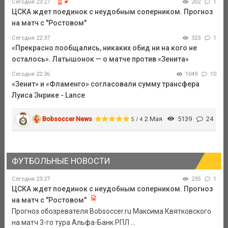
Сегодня 23:27
202
1
ЦСКА ждет поединок с неудобным соперником. Прогноз
на матч с "Ростовом"
Сегодня 22:37
323
1
«Прекрасно пообщались, никаких обид ни на кого не
осталось». Латышонок — о матче против «Зенита»
Сегодня 22:36
1049
10
«Зенит» и «Фламенго» согласовали сумму трансфера
Луиса Энрике - Lance
Bobsoccer News
2 Мая
5139
24
5 / 4
ФУТБОЛЬНЫЕ НОВОСТИ
Сегодня 23:27
235
1
ЦСКА ждет поединок с неудобным соперником. Прогноз
на матч с "Ростовом"
Прогноз обозревателя Bobsoccer.ru Максима Квятковского
на матч 3-го тура Альфа-Банк РПЛ ...