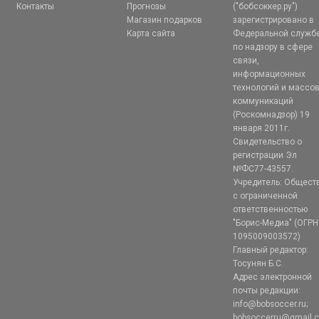
Контакты
Прогнозы
("бобсоккер.ру")
Магазин подарков
зарегистрировано в
Карта сайта
Федеральной служб
по надзору в сфере
связи,
информационных
технологий и массо
коммуникаций
(Роскомнадзор) 19
января 2011г.
Свидетельство о
регистрации Эл
№ФС77-43557.
Учредитель: Общест
с ограниченной
ответственностью
"Борис-Медиа" (ОГРН
1095009003572)
Главный редактор:
Тосунян Б.С.
Адрес электронной
почты редакции:
info@bobsoccer.ru;
bobsoccerru@gmail.