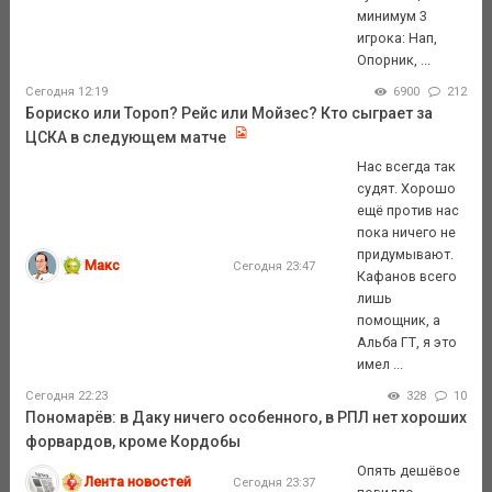
минимум 3
игрока: Нап,
Опорник, ...
Сегодня 12:19
6900
212
Бориско или Тороп? Рейс или Мойзес? Кто сыграет за
ЦСКА в следующем матче
Нас всегда так
судят. Хорошо
ещё против нас
пока ничего не
придумывают.
Макс
Сегодня 23:47
Кафанов всего
лишь
помощник, а
Альба ГТ, я это
имел ...
Сегодня 22:23
328
10
Пономарёв: в Даку ничего особенного, в РПЛ нет хороших
форвардов, кроме Кордобы
Опять дешёвое
Лента новостей
Сегодня 23:37