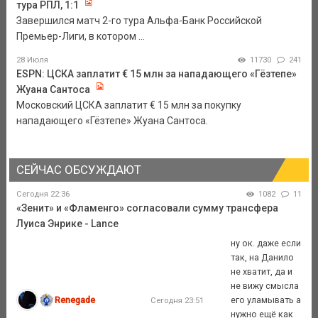
тура РПЛ, 1:1
Завершился матч 2-го тура Альфа-Банк Российской
Премьер-Лиги, в котором ...
28 Июля
11730
241
ESPN: ЦСКА заплатит € 15 млн за нападающего «Гёзтепе»
Жуана Сантоса
Московский ЦСКА заплатит € 15 млн за покупку
нападающего «Гёзтепе» Жуана Сантоса.
СЕЙЧАС ОБСУЖДАЮТ
Сегодня 22:36
1082
11
«Зенит» и «Фламенго» согласовали сумму трансфера
Луиса Энрике - Lance
ну ок. даже если
так, на Данило
не хватит, да и
не вижу смысла
Renegade
его уламывать а
Сегодня 23:51
нужно ещё как