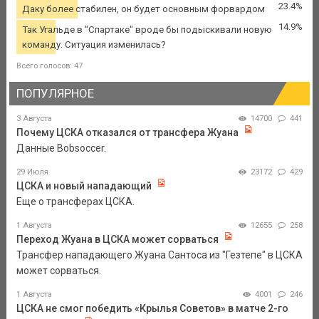
23.4%
Даку более стабилен, он будет основным форвардом
14.9%
Так Угальде в "Спартаке" вроде бы подыскивали новую
команду. Ситуация изменилась?
Всего голосов: 47
ПОПУЛЯРНОЕ
3 Августа
14700
441
Почему ЦСКА отказался от трансфера Жуана
Данные Bobsoccer.
29 Июля
23172
429
ЦСКА и новый нападающий
Еще о трансферах ЦСКА.
1 Августа
12655
258
Переход Жуана в ЦСКА может сорваться
Трансфер нападающего Жуана Сантоса из "Гезтепе" в ЦСКА
может сорваться.
1 Августа
4001
246
ЦСКА не смог победить «Крылья Советов» в матче 2-го