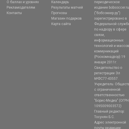
О баллах и уровнях
Календарь
периодическое
Рекламодателям
Результаты матчей
издание bobsoccer.r
Контакты
Прогнозы
("бобсоккер.ру")
Магазин подарков
зарегистрировано в
Карта сайта
Федеральной служб
по надзору в сфере
связи,
информационных
технологий и массо
коммуникаций
(Роскомнадзор) 19
января 2011г.
Свидетельство о
регистрации Эл
№ФС77-43557.
Учредитель: Общест
с ограниченной
ответственностью
"Борис-Медиа" (ОГРН
1095009003572)
Главный редактор:
Тосунян Б.С.
Адрес электронной
почты редакции: