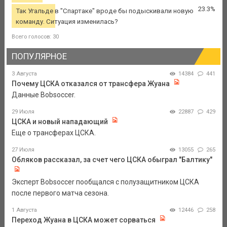
23.3%
Так Угальде в "Спартаке" вроде бы подыскивали новую
команду. Ситуация изменилась?
Всего голосов: 30
ПОПУЛЯРНОЕ
3 Августа
14384
441
Почему ЦСКА отказался от трансфера Жуана
Данные Bobsoccer.
29 Июля
22887
429
ЦСКА и новый нападающий
Еще о трансферах ЦСКА.
27 Июля
13055
265
Обляков рассказал, за счет чего ЦСКА обыграл "Балтику"
Эксперт Bobsoccer пообщался с полузащитником ЦСКА
после первого матча сезона.
1 Августа
12446
258
Переход Жуана в ЦСКА может сорваться