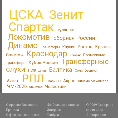
ЦСКА
Зенит
Спартак
Рубин
РФС
Локомотив
сборная России
Динамо
Ростов
Крылья
Трансферы
Карпин
Краснодар
Советов
Возможные
Семак
Трансферные
Кубок России
трансферы
слухи
Балтика
ПСЖ
Сочи
Оренбург
Дзюба
РПЛ
Акрон
Ахмат
Пари НН
Динамо Махачкала
ЧМ-2026
Челестини
Станкович
О проекте Bobsoccer
Футбольные новости
© 2009 Все права
Правила
Интервью
защищены.
О фишках и карточках
Трибуна
Электронное