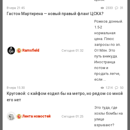
Вчера 21:45
2333
31
Гастон Мартирена — новый правый фланг ЦСКА?
Рожков донный.
1.5-2
нормальная
цена. Плюс
запросы по зп.
Ramsfield
От Млн. Это
Сегодня 01:32
путь вникуда.
Иностранца
потом и
продать легче,
если ...
Вчера 15:30
1214
50
Круговой: с кайфом ездил бы на метро, но рядом со мной
его нет
Это туда, где
хохлы бомбы на
Лента новостей
Сегодня 01:25
улице
взрывают?