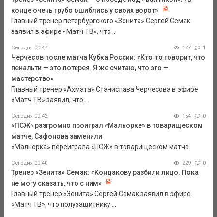
конце очень грубо ошиблись у своих ворот»
Главный тренер петербургского «Зенита» Сергей Семак
заявил в эфире «Матч ТВ», что ...
Сегодня 00:47
127
1
Черчесов после матча Кубка России: «Кто‑то говорит, что
пенальти — это лотерея. Я же считаю, что это —
мастерство»
Главный тренер «Ахмата» Станислава Черчесова в эфире
«Матч ТВ» заявил, что ...
Сегодня 00:42
154
0
«ПСЖ» разгромно проиграл «Мальорке» в товарищеском
матче, Сафонова заменили
«Мальорка» переиграла «ПСЖ» в товарищеском матче.
Сегодня 00:40
229
0
Тренер «Зенита» Семак: «Кондакову разбили лицо. Пока
не могу сказать, что с ним»
Главный тренер «Зенита» Сергей Семак заявил в эфире
«Матч ТВ», что полузащитнику ...