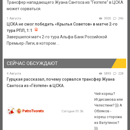
Трансфер нападающего Жуана Сантоса из "Гезтепе" в ЦСКА
может сорваться.
1 Августа
3920
246
ЦСКА не смог победить «Крылья Советов» в матче 2-го
тура РПЛ, 1:1
Завершился матч 2-го тура Альфа-Банк Российской
Премьер-Лиги, в котором ...
СЕЙЧАС ОБСУЖДАЮТ
4 Августа
5893
228
Гурцкая рассказал, почему сорвался трансфер Жуана
Сантоса из «Гёзтепе» в ЦСКА.
Чей кореш?
Игдисамова или
Челестини? ))) А
PetroTvorets
Обляков -
Сегодня 01:36
кореш сторожа
из Ватутинок?
)))