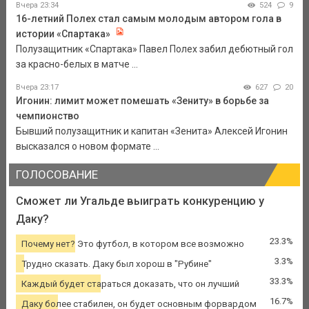
Вчера 23:34
524
9
16-летний Полех стал самым молодым автором гола в
истории «Спартака»
Полузащитник «Спартака» Павел Полех забил дебютный гол
за красно-белых в матче ...
Вчера 23:17
627
20
Игонин: лимит может помешать «Зениту» в борьбе за
чемпионство
Бывший полузащитник и капитан «Зенита» Алексей Игонин
высказался о новом формате ...
ГОЛОСОВАНИЕ
Сможет ли Угальде выиграть конкуренцию у
Даку?
23.3%
Почему нет? Это футбол, в котором все возможно
3.3%
Трудно сказать. Даку был хорош в "Рубине"
33.3%
Каждый будет стараться доказать, что он лучший
16.7%
Даку более стабилен, он будет основным форвардом