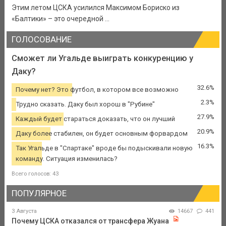
Этим летом ЦСКА усилился Максимом Бориско из
«Балтики» – это очередной ...
ГОЛОСОВАНИЕ
Сможет ли Угальде выиграть конкуренцию у
Даку?
32.6%
Почему нет? Это футбол, в котором все возможно
2.3%
Трудно сказать. Даку был хорош в "Рубине"
27.9%
Каждый будет стараться доказать, что он лучший
20.9%
Даку более стабилен, он будет основным форвардом
16.3%
Так Угальде в "Спартаке" вроде бы подыскивали новую
команду. Ситуация изменилась?
Всего голосов: 43
ПОПУЛЯРНОЕ
3 Августа
14667
441
Почему ЦСКА отказался от трансфера Жуана