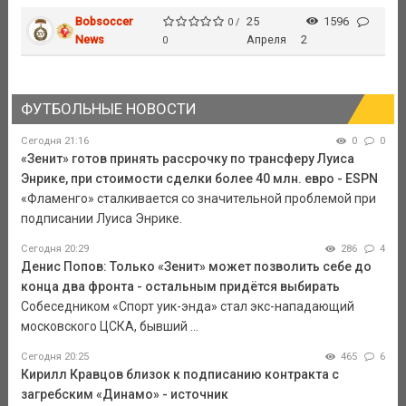
Bobsoccer
25
1596
0 /
News
Апреля
2
0
ФУТБОЛЬНЫЕ НОВОСТИ
Сегодня 21:16
0
0
«Зенит» готов принять рассрочку по трансферу Луиса
Энрике, при стоимости сделки более 40 млн. евро - ESPN
«Фламенго» сталкивается со значительной проблемой при
подписании Луиса Энрике.
Сегодня 20:29
286
4
Денис Попов: Только «Зенит» может позволить себе до
конца два фронта - остальным придётся выбирать
Собеседником «Спорт уик-энда» стал экс-нападающий
московского ЦСКА, бывший ...
Сегодня 20:25
465
6
Кирилл Кравцов близок к подписанию контракта с
загребским «Динамо» - источник