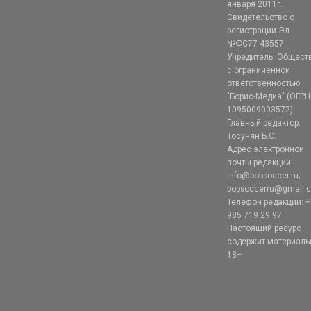
января 2011г.
Свидетельство о
регистрации Эл
№ФС77-43557.
Учредитель: Общест
с ограниченной
ответственностью
"Борис-Медиа" (ОГРН
1095009003572)
Главный редактор:
Тосунян Б.С.
Адрес электронной
почты редакции:
info@bobsoccer.ru;
bobsoccerru@gmail.
Телефон редакции: +
985 719 29 97
Настоящий ресурс
содержит материал
18+