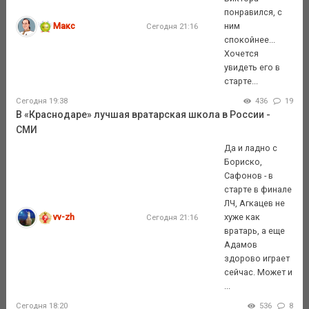
понравился, с
Макс
ним
Сегодня 21:16
спокойнее...
Хочется
увидеть его в
старте...
Сегодня 19:38
436
19
В «Краснодаре» лучшая вратарская школа в России -
СМИ
Да и ладно с
Бориско,
Сафонов - в
старте в финале
ЛЧ, Агкацев не
vv-zh
хуже как
Сегодня 21:16
вратарь, а еще
Адамов
здорово играет
сейчас. Может и
...
Сегодня 18:20
536
8