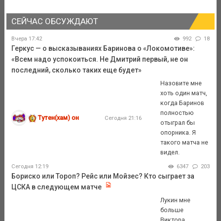
СЕЙЧАС ОБСУЖДАЮТ
Вчера 17:42
992
18
Геркус — о высказываниях Баринова о «Локомотиве»:
«Всем надо успокоиться. Не Дмитрий первый, не он
последний, сколько таких еще будет»
Назовите мне
хоть один матч,
когда Баринов
полностью
Тутен(хам) он
Сегодня 21:16
отыграл бы
опорника. Я
такого матча не
видел.
Сегодня 12:19
6347
203
Бориско или Тороп? Рейс или Мойзес? Кто сыграет за
ЦСКА в следующем матче
Лукин мне
больше
Виктора