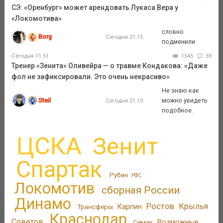
СЭ: «Оренбург» может арендовать Лукаса Вера у
«Локомотива»
словно
Borg
Сегодня 21:15
подменили
Сегодня 11:51
1545
59
Тренер «Зенита» Оливейра — о травме Кондакова: «Даже
фол не зафиксировали. Это очень некрасиво»
Не знаю как
Steil
можно увидеть
Сегодня 21:13
подобное.
ЦСКА
Зенит
Спартак
Рубин
РФС
Локомотив
сборная России
Динамо
Ростов
Крылья
Трансферы
Карпин
Краснодар
Советов
Возможные
Семак