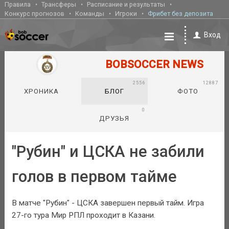
Правила
Трансферы
Расписание и результаты
Конкурс прогнозов
Команды
Игроки
Фрибет без депозита
Вход
BOBSOCCER NEWS
2556
12887
ХРОНИКА
БЛОГ
ФОТО
0
ДРУЗЬЯ
"Рубин" и ЦСКА не забили
голов в первом тайме
В матче "Рубин" - ЦСКА завершен первый тайм. Игра
27-го тура Мир РПЛ проходит в Казани.