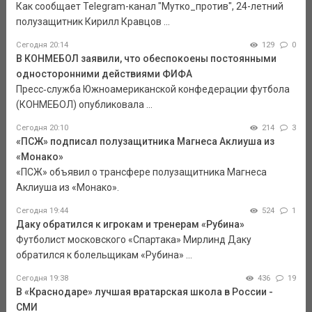
Как сообщает Telegram-канал "Мутко_против", 24-летний
полузащитник Кирилл Кравцов ...
Сегодня 20:14
129
0
В КОНМЕБОЛ заявили, что обеспокоены постоянными
односторонними действиями ФИФА
Пресс‑служба Южноамериканской конфедерации футбола
(КОНМЕБОЛ) опубликовала ...
Сегодня 20:10
214
3
«ПСЖ» подписал полузащитника Магнеса Аклиуша из
«Монако»
«ПСЖ» объявил о трансфере полузащитника Магнеса
Аклиуша из «Монако».
Сегодня 19:44
524
1
Даку обратился к игрокам и тренерам «Рубина»
Футболист московского «Спартака» Мирлинд Даку
обратился к болельщикам «Рубина» ...
Сегодня 19:38
436
19
В «Краснодаре» лучшая вратарская школа в России -
СМИ