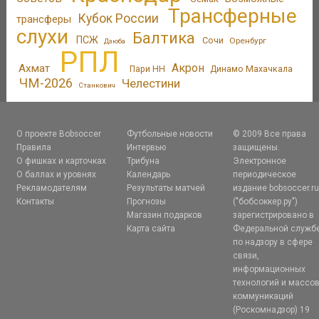
Трансферные
Кубок России
трансферы
слухи
Балтика
ПСЖ
Сочи
Оренбург
Дзюба
РПЛ
Акрон
Ахмат
Пари НН
Динамо Махачкала
ЧМ-2026
Челестини
Станкович
О проекте Bobsoccer
Футбольные новости
© 2009 Все права
Правила
Интервью
защищены.
О фишках и карточках
Трибуна
Электронное
О баллах и уровнях
Календарь
периодическое
Рекламодателям
Результаты матчей
издание bobsoccer.r
Контакты
Прогнозы
("бобсоккер.ру")
Магазин подарков
зарегистрировано в
Карта сайта
Федеральной служб
по надзору в сфере
связи,
информационных
технологий и массо
коммуникаций
(Роскомнадзор) 19