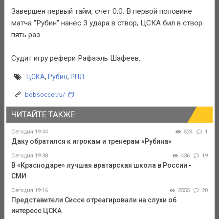
Завершен первый тайм, счет 0:0. В первой половине
матча "Рубин" нанес 3 удара в створ, ЦСКА бил в створ
пять раз.
Судит игру рефери Рафаэль Шафеев.
ЦСКА
,
Рубин
,
РПЛ
bobsoccer.ru/
ЧИТАЙТЕ ТАКЖЕ:
Сегодня 19:44
524
1
Даку обратился к игрокам и тренерам «Рубина»
Сегодня 19:38
436
19
В «Краснодаре» лучшая вратарская школа в России -
СМИ
Сегодня 19:16
2555
20
Представители Сиссе отреагировали на слухи об
интересе ЦСКА