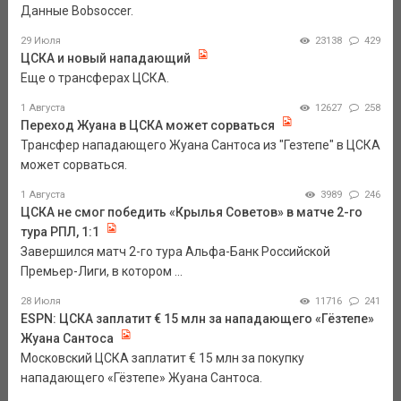
Данные Bobsoccer.
29 Июля
23138
429
ЦСКА и новый нападающий
Еще о трансферах ЦСКА.
1 Августа
12627
258
Переход Жуана в ЦСКА может сорваться
Трансфер нападающего Жуана Сантоса из "Гезтепе" в ЦСКА
может сорваться.
1 Августа
3989
246
ЦСКА не смог победить «Крылья Советов» в матче 2-го
тура РПЛ, 1:1
Завершился матч 2-го тура Альфа-Банк Российской
Премьер-Лиги, в котором ...
28 Июля
11716
241
ESPN: ЦСКА заплатит € 15 млн за нападающего «Гёзтепе»
Жуана Сантоса
Московский ЦСКА заплатит € 15 млн за покупку
нападающего «Гёзтепе» Жуана Сантоса.