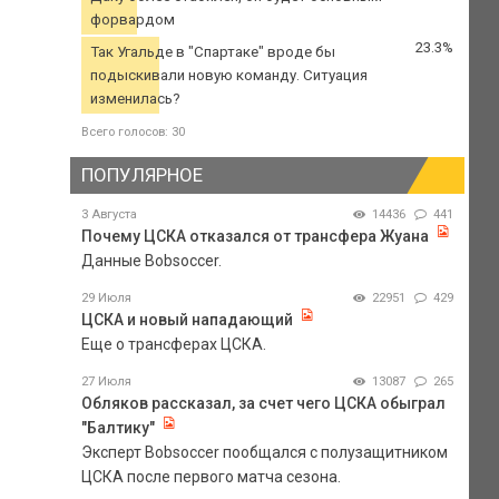
форвардом
23.3%
Так Угальде в "Спартаке" вроде бы
подыскивали новую команду. Ситуация
изменилась?
Всего голосов: 30
ПОПУЛЯРНОЕ
3 Августа
14436
441
Почему ЦСКА отказался от трансфера Жуана
Данные Bobsoccer.
29 Июля
22951
429
ЦСКА и новый нападающий
Еще о трансферах ЦСКА.
27 Июля
13087
265
Обляков рассказал, за счет чего ЦСКА обыграл
"Балтику"
Эксперт Bobsoccer пообщался с полузащитником
ЦСКА после первого матча сезона.