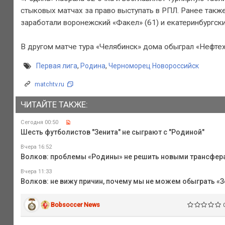
стыковых матчах за право выступать в РПЛ. Ранее такж
заработали воронежский «Факел» (61) и екатеринбургский
В другом матче тура «Челябинск» дома обыграл «Нефтех
Первая лига
,
Родина
,
Черноморец Новороссийск
matchtv.ru
ЧИТАЙТЕ ТАКЖЕ:
Сегодня 00:50
Шесть футболистов "Зенита" не сыграют с "Родиной"
Вчера 16:52
Волков: проблемы «Родины» не решить новыми трансфер
Вчера 11:33
Волков: не вижу причин, почему мы не можем обыграть «З
Bobsoccer News