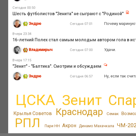
Сегодня 00:50
Шесть футболистов "Зенита" не сыграют с "Родиной"
Эндрю
Почему маринуют
Сегодня 07:01
Вчера 23:34
16-летний Полех стал самым молодым автором гола в ис
Владимирыч
Удачи.
Сегодня 07:00
Вчера 17:15
"Зенит" - "Балтика". Смотрим и обсуждаем
Эндрю
Ну, если так счи
Сегодня 06:57
ЦСКА
Зенит
Спа
Краснодар
Крылья Советов
Возмо
Семак
РПЛ
ЧМ-20
Акрон
Пари НН
Динамо Махачкала