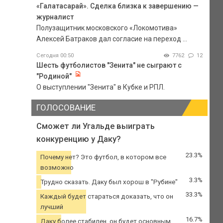
«Галатасарай». Сделка близка к завершению —
журналист
Полузащитник московского «Локомотива»
Алексей Батраков дал согласие на переход ...
Сегодня 00:50
7762
12
Шесть футболистов "Зенита" не сыграют с
"Родиной"
О выступлении "Зенита" в Кубке и РПЛ.
ГОЛОСОВАНИЕ
Сможет ли Угальде выиграть
конкуренцию у Даку?
23.3%
Почему нет? Это футбол, в котором все
возможно
3.3%
Трудно сказать. Даку был хорош в "Рубине"
33.3%
Каждый будет стараться доказать, что он
лучший
16.7%
Даку более стабилен, он будет основным