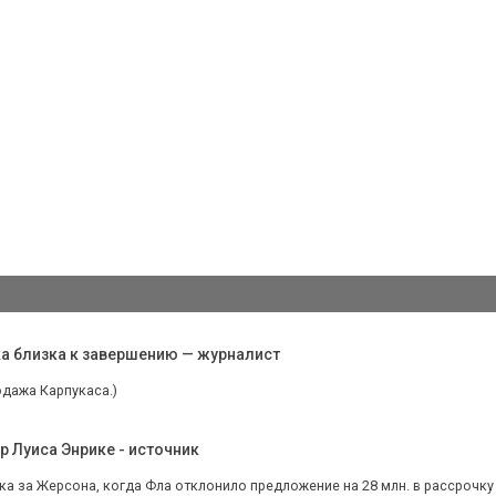
ка близка к завершению — журналист
одажа Карпукаса.)
р Луиса Энрике - источник
а за Жерсона, когда Фла отклонило предложение на 28 млн. в рассрочку и 