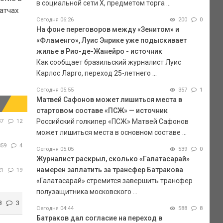
в социальной сети Х, предметом торга ...
атчах
Сегодня 06:26
200
0
На фоне переговоров между «Зенитом» и
«Фламенго», Луис Энрике уже подыскивает
жилье в Рио-де-Жанейро - источник
Как сообщает бразильский журналист Луис
Карлос Ларго, переход 25-летнего ...
Сегодня 05:55
357
1
Матвей Сафонов может лишиться места в
стартовом составе «ПСЖ» — источник
Российский голкипер «ПСЖ» Матвей Сафонов
37
12
может лишиться места в основном составе ...
359
4
Сегодня 05:05
539
0
Журналист раскрыл, сколько «Галатасарай»
намерен заплатить за трансфер Батракова
21
19
«Галатасарай» стремится завершить трансфер
полузащитника московского ...
8
3
Сегодня 04:44
588
8
Батраков дал согласие на переход в