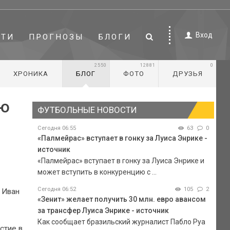
Вход
СТИ
ПРОГНОЗЫ
БЛОГИ
2550
12881
0
ХРОНИКА
БЛОГ
ФОТО
ДРУЗЬЯ
ую
ФУТБОЛЬНЫЕ НОВОСТИ
Сегодня 06:55
63
0
«Палмейрас» вступает в гонку за Луиса Энрике -
источник
«Палмейрас» вступает в гонку за Луиса Энрике и
может вступить в конкуренцию с ...
Сегодня 06:52
105
2
 Иван
«Зенит» желает получить 30 млн. евро авансом
за трансфер Луиса Энрике - источник
Как сообщает бразильский журналист Пабло Руа
стие в