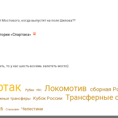
 Мостового, когда выпустят на поле Шилова??
тории «Спартака»
тать, то у нас шесть-восемь залететь могло)
ртак
Локомотив
сборная Р
Рубин
РФС
Трансферные 
Кубок России
жные трансферы
26
Челестини
Станкович