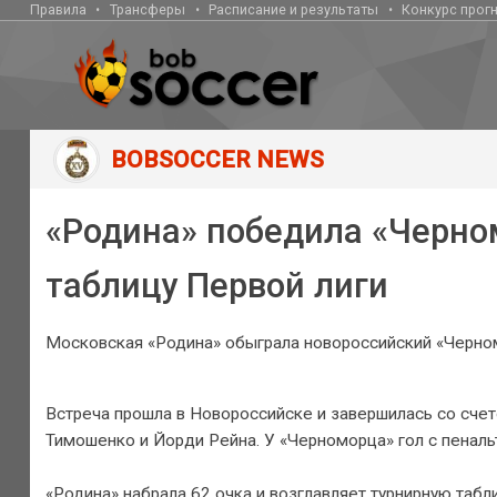
Правила
Трансферы
Расписание и результаты
Конкурс прог
BOBSOCCER NEWS
«Родина» победила «Черно
таблицу Первой лиги
Московская «Родина» обыграла новороссийский «Черном
Встреча прошла в Новороссийске и завершилась со счет
Тимошенко и Йорди Рейна. У «Черноморца» гол с пеналь
«Родина» набрала 62 очка и возглавляет турнирную таб