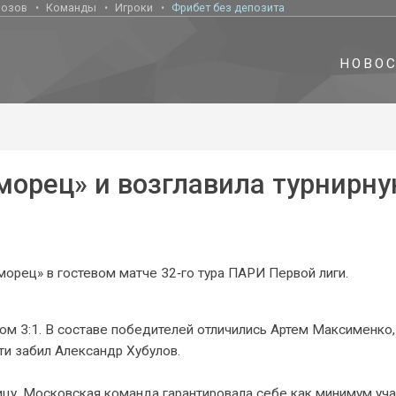
нозов
Команды
Игроки
Фрибет без депозита
НОВО
морец» и возглавила турнирн
орец» в гостевом матче 32‑го тура ПАРИ Первой лиги.
ом 3:1. В составе победителей отличились Артем Максименко,
ти забил Александр Хубулов.
лицу. Московская команда гарантировала себе как минимум уча