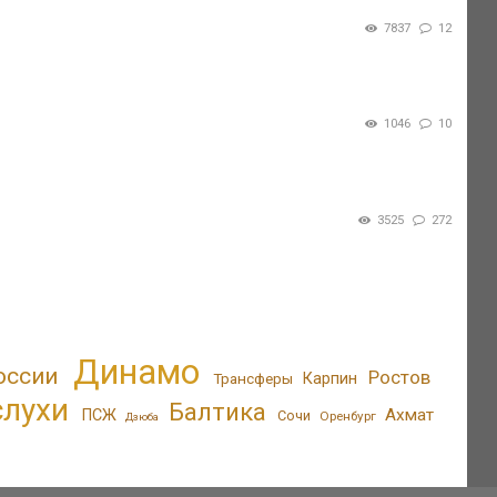
7837
12
1046
10
3525
272
Динамо
оссии
Ростов
Трансферы
Карпин
слухи
Балтика
Ахмат
ПСЖ
Сочи
Оренбург
Дзюба