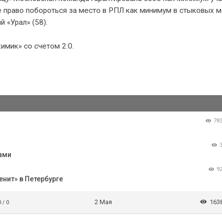
е право побороться за место в РПЛ как минимум в стыковых м
 «Урал» (58).
имик» со счетом 2:0.
78
ами
9
енит» в Петербурге
2 Мая
163
0 / 0