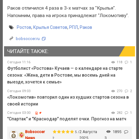
Раков отличился 4 раза в 3-х матчах за "Крылья".
Напомним, права на игрока принадлежат "Локомотиву".
Ростов
,
Крылья Советов
,
РПЛ
,
Раков
bobsoccer.ru
ЧИТАЙТЕ ТАКЖЕ:
Сегодня 11:16
118
1
Футболист «Ростова» Кучаев — о календаре на старте
сезона: «Жена, дети в Ростове, мы восемь дней на
выезде, хочется к семье»
Сегодня 09:03
270
2
«Локомотив» повторил один из худших стартов сезона в
своей истории
Сегодня 03:00
282
1
"Спартак" и "Краснодар" поделят очки. Прогноз на матч
Bobsoccer
2 Августа
1895
5 /
News
2025
3
2