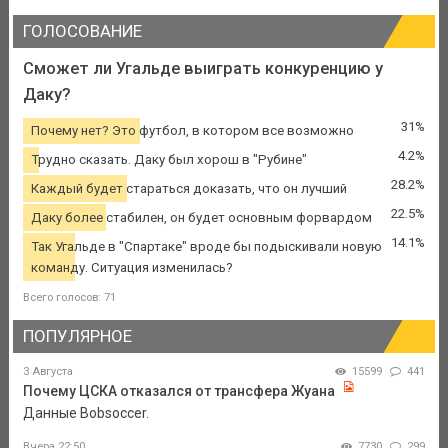
ГОЛОСОВАНИЕ
Сможет ли Угальде выиграть конкуренцию у
Даку?
31%
Почему нет? Это футбол, в котором все возможно
4.2%
Трудно сказать. Даку был хорош в "Рубине"
28.2%
Каждый будет стараться доказать, что он лучший
22.5%
Даку более стабилен, он будет основным форвардом
14.1%
Так Угальде в "Спартаке" вроде бы подыскивали новую
команду. Ситуация изменилась?
Всего голосов: 71
ПОПУЛЯРНОЕ
3 Августа
15599
441
Почему ЦСКА отказался от трансфера Жуана
Данные Bobsoccer.
Вчера 22:50
7730
299