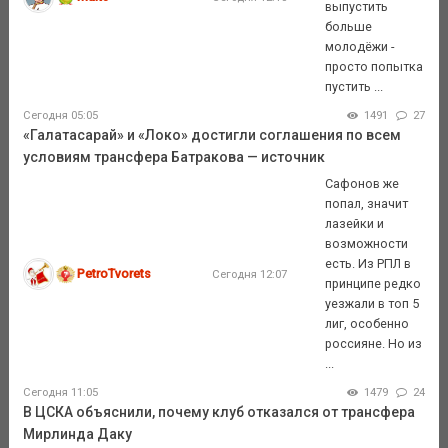
выпустить
больше
молодёжи -
просто попытка
пустить ...
Сегодня 05:05
1491
27
«Галатасарай» и «Локо» достигли соглашения по всем
условиям трансфера Батракова — источник
Сафонов же
попал, значит
лазейки и
возможности
есть. Из РПЛ в
PetroTvorets
Сегодня 12:07
принципе редко
уезжали в топ 5
лиг, особенно
россияне. Но из
...
Сегодня 11:05
1479
24
В ЦСКА объяснили, почему клуб отказался от трансфера
Мирлинда Даку