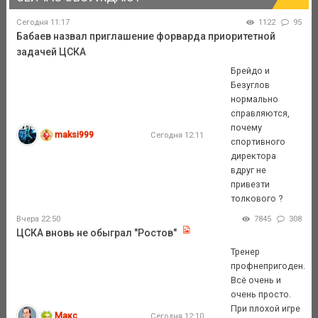
Сегодня 11:17
1122
95
Бабаев назвал приглашение форварда приоритетной
задачей ЦСКА
Брейдо и
Безуглов
нормально
справляются,
почему
maksi999
Сегодня 12:11
спортивного
директора
вдруг не
привезти
толкового ?
Вчера 22:50
7845
308
ЦСКА вновь не обыграл "Ростов"
Тренер
профнепригоден.
Всё очень и
очень просто.
При плохой игре
Макс
Сегодня 12:10