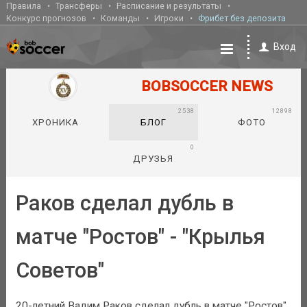
Правила
Трансферы
Расписание и результаты
Конкурс прогнозов
Команды
Игроки
Фрибет без депозита
Вход
BOBSOCCER NEWS
2538
12898
ХРОНИКА
БЛОГ
ФОТО
0
ДРУЗЬЯ
Раков сделал дубль в
матче "Ростов" - "Крылья
Советов"
20-летний Вадим Раков сделал дубль в матче "Ростов"