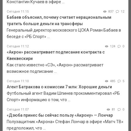
Константин Кучаев в эфире ...
Сегодня 11:15
837
12
Бабаев объяснил, почему считает нерациональным
тратить больше деньги на трансферы
Генеральный директор московского ЦСКА Роман Бабаев в
беседе с «РБ Спорт» ...
Сегодня 11:12
124
0
«Акрон» рассматривает подписание контракта с
Квеквескири
Как стало известно «СЭ», «Акрон» рассматривает
возможное подписание ...
Сегодня 11:10
485
5
Агент Батракова о комиссии 7 млн: Хорошие деньги
Футбольный агент Вадим Шпинев прокомментировал «РБ
Спорт» информацию о том, что ...
Сегодня 11:07
81
0
«Дзюба принес бы сейчас пользу «Акрону» — Лончар
Полузащитник «Акрона» Стефан Лончар в эфире «Матч ТВ»
предположил, что ...