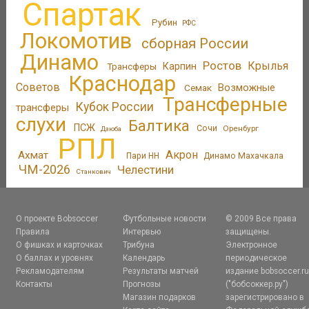
Спартак
Рубин
РФС
Локомотив
сборная России
Динамо
Ростов
Крылья
Трансферы
Карпин
Краснодар
Советов
Возможные
Семак
Трансферные
Кубок России
трансферы
слухи
Балтика
ПСЖ
Сочи
Оренбург
Дзюба
РПЛ
Акрон
Ахмат
Пари НН
Динамо Махачкала
ЧМ-2026
Челестини
Станкович
О проекте Bobsoccer
Футбольные новости
© 2009 Все права
Правила
Интервью
защищены.
О фишках и карточках
Трибуна
Электронное
О баллах и уровнях
Календарь
периодическое
Рекламодателям
Результаты матчей
издание bobsoccer.r
Контакты
Прогнозы
("бобсоккер.ру")
Магазин подарков
зарегистрировано в