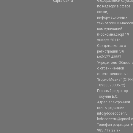
Карта сайта
Федеральной служб
по надзору в сфере
связи,
информационных
технологий и массо
коммуникаций
(Роскомнадзор) 19
января 2011г.
Свидетельство о
регистрации Эл
№ФС77-43557.
Учредитель: Общест
с ограниченной
ответственностью
"Борис-Медиа" (ОГРН
1095009003572)
Главный редактор:
Тосунян Б.С.
Адрес электронной
почты редакции:
info@bobsoccer.ru;
bobsoccerru@gmail.
Телефон редакции: +
985 719 29 97