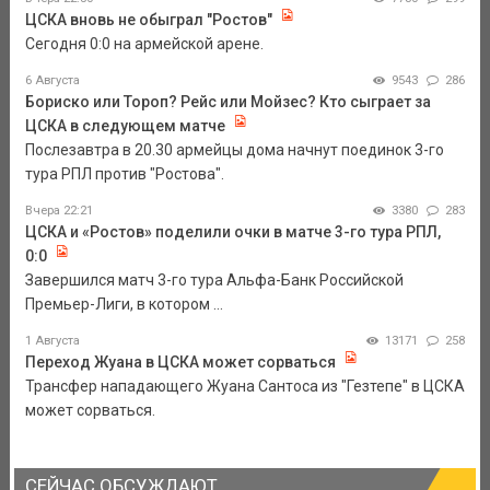
ЦСКА вновь не обыграл "Ростов"
Сегодня 0:0 на армейской арене.
6 Августа
9543
286
Бориско или Тороп? Рейс или Мойзес? Кто сыграет за
ЦСКА в следующем матче
Послезавтра в 20.30 армейцы дома начнут поединок 3-го
тура РПЛ против "Ростова".
Вчера 22:21
3380
283
ЦСКА и «Ростов» поделили очки в матче 3-го тура РПЛ,
0:0
Завершился матч 3-го тура Альфа-Банк Российской
Премьер-Лиги, в котором ...
1 Августа
13171
258
Переход Жуана в ЦСКА может сорваться
Трансфер нападающего Жуана Сантоса из "Гезтепе" в ЦСКА
может сорваться.
СЕЙЧАС ОБСУЖДАЮТ