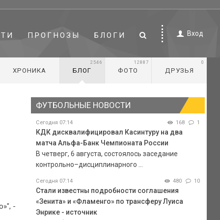
Вход
СТИ
ПРОГНОЗЫ
БЛОГИ
2546
12887
0
ХРОНИКА
БЛОГ
ФОТО
ДРУЗЬЯ
ФУТБОЛЬНЫЕ НОВОСТИ
Сегодня 07:14
168
1
КДК дисквалифицировал Касинтуру на два
матча Альфа-Банк Чемпионата России
В четверг, 6 августа, состоялось заседание
контрольно–дисциплинарного ...
Сегодня 07:14
480
10
Стали известны подробности соглашения
«Зенита» и «Фламенго» по трансферу Луиса
»", -
Энрике - источник