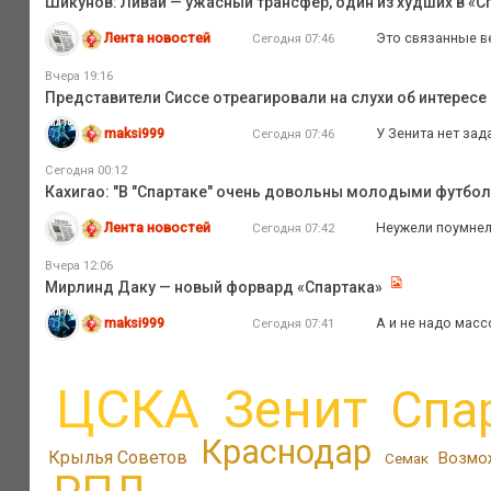
Шикунов: Ливай — ужасный трансфер, один из худших в «Сп
Лента новостей
Это связанные ве
Сегодня 07:46
Вчера 19:16
Представители Сиссе отреагировали на слухи об интересе
maksi999
У Зенита нет зад
Сегодня 07:46
Сегодня 00:12
Кахигао: "В "Спартаке" очень довольны молодыми футбо
Лента новостей
Неужели поумне
Сегодня 07:42
Вчера 12:06
Мирлинд Даку — новый форвард «Спартака»
maksi999
А и не надо масс
Сегодня 07:41
ЦСКА
Зенит
Спа
Краснодар
Крылья Советов
Возмо
Семак