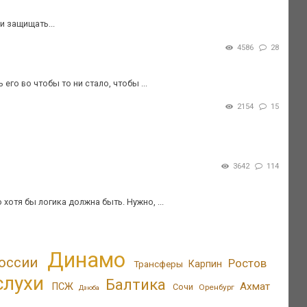
и защищать...
4586
28
его во чтобы то ни стало, чтобы ...
2154
15
3642
114
 хотя бы логика должна быть. Нужно, ...
Динамо
оссии
Ростов
Трансферы
Карпин
слухи
Балтика
Ахмат
ПСЖ
Сочи
Оренбург
Дзюба