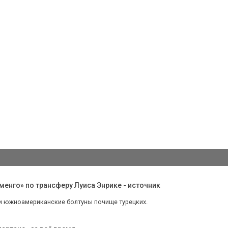
енго» по трансферу Луиса Энрике - источник
Эти южноамериканские болтуны почище турецких.