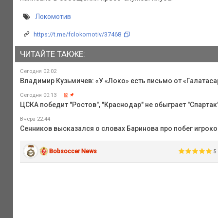
Локомотив
https://t.me/fclokomotiv/37468
ЧИТАЙТЕ ТАКЖЕ:
Сегодня 02:02
Владимир Кузьмичев: «У «Локо» есть письмо от «Галатаса
Сегодня 00:13
ЦСКА победит "Ростов", "Краснодар" не обыграет "Спартак",
Вчера 22:44
Сенников высказался о словах Баринова про побег игрок
Bobsoccer News
5 