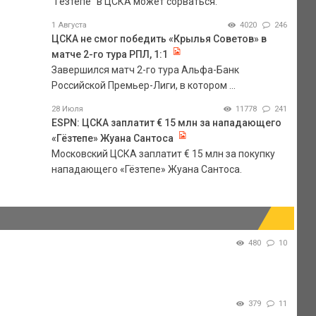
"Гезтепе" в ЦСКА может сорваться.
1 Августа
4020
246
ЦСКА не смог победить «Крылья Советов» в
матче 2-го тура РПЛ, 1:1
Завершился матч 2-го тура Альфа-Банк
Российской Премьер-Лиги, в котором ...
28 Июля
11778
241
ESPN: ЦСКА заплатит € 15 млн за нападающего
«Гёзтепе» Жуана Сантоса
Московский ЦСКА заплатит € 15 млн за покупку
нападающего «Гёзтепе» Жуана Сантоса.
480
10
379
11