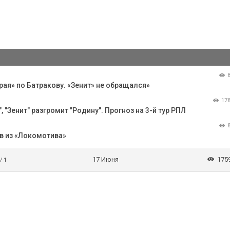
рая» по Батракову. «Зенит» не обращался»
17
 "Зенит" разгромит "Родину". Прогноз на 3-й тур РПЛ
ов из «Локомотива»
17 Июня
175
/ 1