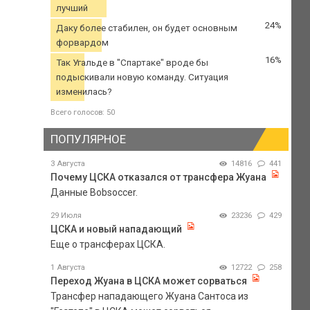
лучший
24%
Даку более стабилен, он будет основным
форвардом
16%
Так Угальде в "Спартаке" вроде бы
подыскивали новую команду. Ситуация
изменилась?
Всего голосов: 50
ПОПУЛЯРНОЕ
3 Августа
14816
441
Почему ЦСКА отказался от трансфера Жуана
Данные Bobsoccer.
29 Июля
23236
429
ЦСКА и новый нападающий
Еще о трансферах ЦСКА.
1 Августа
12722
258
Переход Жуана в ЦСКА может сорваться
Трансфер нападающего Жуана Сантоса из