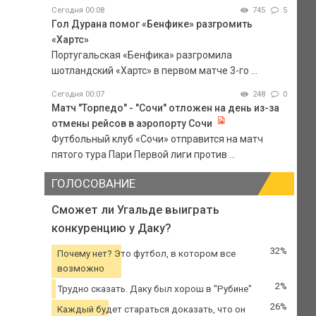
Сегодня 00:08
745
5
Гол Дурана помог «Бенфике» разгромить
«Хартс»
Португальская «Бенфика» разгромила
шотландский «Хартс» в первом матче 3-го ...
Сегодня 00:07
248
0
Матч "Торпедо" - "Сочи" отложен на день из-за
отмены рейсов в аэропорту Сочи
Футбольный клуб «Сочи» отправится на матч
пятого тура Пари Первой лиги против ...
ГОЛОСОВАНИЕ
Сможет ли Угальде выиграть
конкуренцию у Даку?
32%
Почему нет? Это футбол, в котором все
возможно
2%
Трудно сказать. Даку был хорош в "Рубине"
26%
Каждый будет стараться доказать, что он