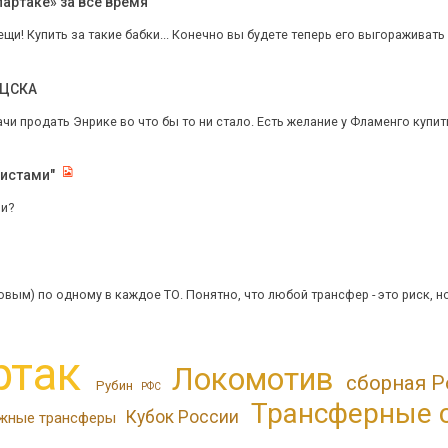
артаке» за всё время
щи! Купить за такие бабки... Конечно вы будете теперь его выгораживать 
 ЦСКА
ачи продать Энрике во что бы то ни стало. Есть желание у Фламенго купить 
листами"
ли?
овым) по одному в каждое ТО. Понятно, что любой трансфер - это риск, но
ртак
Локомотив
сборная Р
Рубин
РФС
Трансферные 
Кубок России
жные трансферы