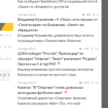
Как сообщает Bastidores CRF в социальной сети Х,
«Зенит» и «Фламенго» достигли ...
Сегодня 02:02
809
2
Владимир Кузьмичев: «У «Локо» есть письмо от
«Галатасарая» по Батракову. «Зенит» не
обращался»
Владимир Кузьмичёв, доверенное лицо агента
809
2
полузащитника «Локомотива» Алексея ...
81
12
Сегодня 00:13
1781
12
ЦСКА победит "Ростов", "Краснодар" не
обыграет "Спартак", "Зенит" разгромит "Родину".
812
0
Прогноз на 3-й тур РПЛ
Вашему вниманию прогноз команды экспертов
Bobsoccer.ru на матчи третьего тура ...
9
1
Сегодня 00:12
2154
15
Кахигао: "В "Спартаке" очень довольны
молодыми футболистами"
Спортивный директор «Спартака» Франсис
Кахигао рассказал «Матч ТВ», что клуб ...