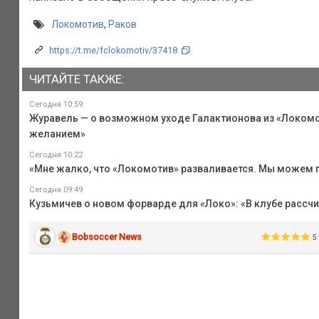
Локомотив
,
Раков
https://t.me/fclokomotiv/37418
ЧИТАЙТЕ ТАКЖЕ:
Сегодня 10:59
Журавель — о возможном уходе Галактионова из «Локомот
желанием»
Сегодня 10:22
«Мне жалко, что «Локомотив» разваливается. Мы можем
Сегодня 09:49
Кузьмичев о новом форварде для «Локо»: «В клубе рассч
Bobsoccer News
5 