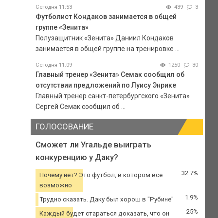
Сегодня 11:53
439
3
Футболист Кондаков занимается в общей
группе «Зенита»
Полузащитник «Зенита» Даниил Кондаков
занимается в общей группе на тренировке ...
Сегодня 11:09
1250
30
Главный тренер «Зенита» Семак сообщил об
отсутствии предложений по Луису Энрике
Главный тренер санкт-петербургского «Зенита»
Сергей Семак сообщил об ...
ГОЛОСОВАНИЕ
Сможет ли Угальде выиграть
конкуренцию у Даку?
32.7%
Почему нет? Это футбол, в котором все
возможно
1.9%
Трудно сказать. Даку был хорош в "Рубине"
25%
Каждый будет стараться доказать, что он