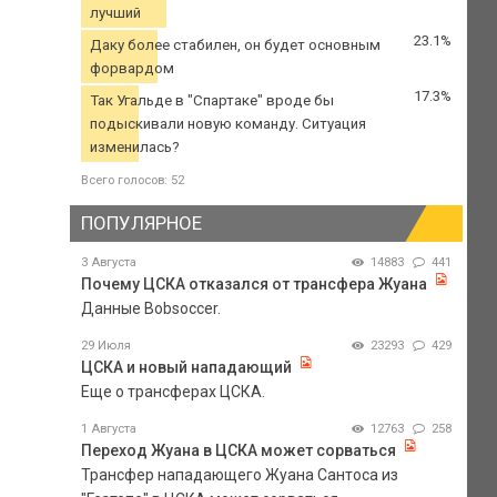
лучший
23.1%
Даку более стабилен, он будет основным
форвардом
17.3%
Так Угальде в "Спартаке" вроде бы
подыскивали новую команду. Ситуация
изменилась?
Всего голосов: 52
ПОПУЛЯРНОЕ
3 Августа
14883
441
Почему ЦСКА отказался от трансфера Жуана
Данные Bobsoccer.
29 Июля
23293
429
ЦСКА и новый нападающий
Еще о трансферах ЦСКА.
1 Августа
12763
258
Переход Жуана в ЦСКА может сорваться
Трансфер нападающего Жуана Сантоса из