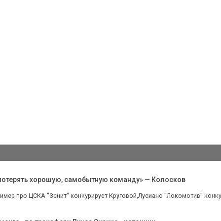
 потерять хорошую, самобытную команду» — Колосков
имер про ЦСКА "Зенит" конкурирует Круговой,Лусиано "Локомотив" конкур