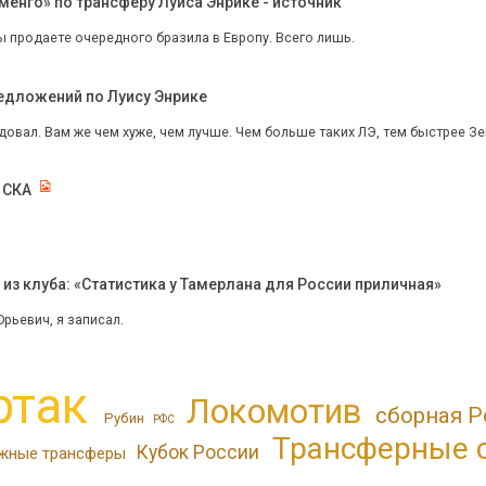
енго» по трансферу Луиса Энрике - источник
 продаете очередного бразила в Европу. Всего лишь.
редложений по Луису Энрике
довал. Вам же чем хуже, чем лучше. Чем больше таких ЛЭ, тем быстрее Зен
 СКА
ю
з клуба: «Статистика у Тамерлана для России приличная»
рьевич, я записал.
ртак
Локомотив
сборная Р
Рубин
РФС
Трансферные 
Кубок России
жные трансферы