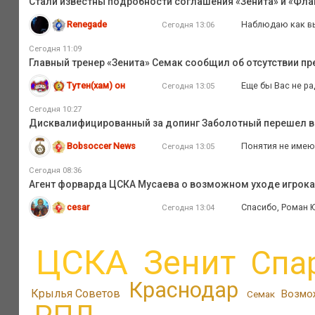
Стали известны подробности соглашения «Зенита» и «Флам
Renegade
Наблюдаю как вы
Сегодня 13:06
Сегодня 11:09
Главный тренер «Зенита» Семак сообщил об отсутствии п
Тутен(хам) он
Еще бы Вас не ра
Сегодня 13:05
Сегодня 10:27
Дисквалифицированный за допинг Заболотный перешел в
Bobsoccer News
Понятия не име
Сегодня 13:05
Сегодня 08:36
Агент форварда ЦСКА Мусаева о возможном уходе игрока и
cesar
Спасибо, Роман Ю
Сегодня 13:04
ЦСКА
Зенит
Спа
Краснодар
Крылья Советов
Возмо
Семак