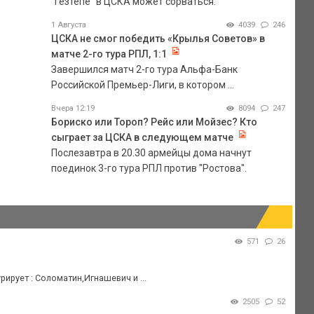
"Гезтепе" в ЦСКА может сорваться.
1 Августа
4039
246
ЦСКА не смог победить «Крылья Советов» в
матче 2-го тура РПЛ, 1:1
Завершился матч 2-го тура Альфа-Банк
Российской Премьер-Лиги, в котором ...
Вчера 12:19
8094
247
Бориско или Тороп? Рейс или Мойзес? Кто
сыграет за ЦСКА в следующем матче
Послезавтра в 20.30 армейцы дома начнут
поединок 3-го тура РПЛ против "Ростова".
571
26
ирует : Соломатин,Игнашевич и ...
2505
52