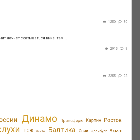
1250
30
ит начнет скатываться вниз, тем ...
2915
9
2255
92
Динамо
оссии
Ростов
Трансферы
Карпин
слухи
Балтика
Ахмат
ПСЖ
Сочи
Оренбург
Дзюба