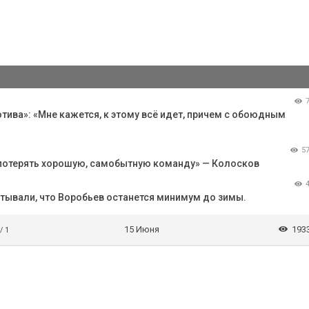
ива»: «Мне кажется, к этому всё идет, причем с обоюдным
5
 потерять хорошую, самобытную команду» — Колосков
итывали, что Воробьев останется минимум до зимы.
15 Июня
193
/ 1