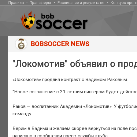
Правила
Трансферы
Расписание и результаты
Конкурс прог
BOBSOCCER NEWS
"Локомотив" объявил о про
«Локомотив» продлил контракт с Вадимом Раковым.
"Новое соглашение с 21-летним вингером будет действо
Раков — воспитанник Академии «Локомотив». У футболис
команду.
Верим в Вадима и желаем скорее вернуться на поле посл
написано в сообщении пресс-службы клуба.