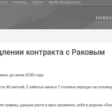
нозов
Команды
Игроки
Фрибет без депозита
НОВО
длении контракта с Раковым
вать до июня 2030 года.
та 46 матчей, 3 забитых мяча и 7 голевых передач за основн
е травмы, дальше расти и ярко проявлять себя в родном «Локо