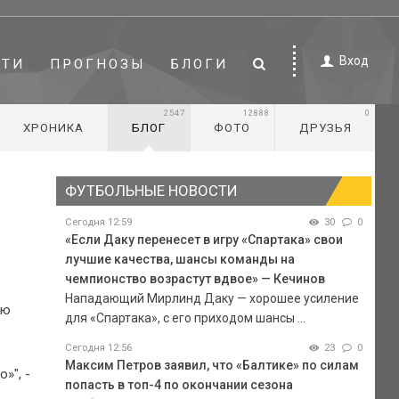
Вход
СТИ
ПРОГНОЗЫ
БЛОГИ
2547
12888
0
ХРОНИКА
БЛОГ
ФОТО
ДРУЗЬЯ
ФУТБОЛЬНЫЕ НОВОСТИ
Сегодня 12:59
30
0
«Если Даку перенесет в игру «Спартака» свои
лучшие качества, шансы команды на
чемпионство возрастут вдвое» — Кечинов
Нападающий Мирлинд Даку — хорошее усиление
ую
для «Спартака», с его приходом шансы ...
Сегодня 12:56
23
0
Максим Петров заявил, что «Балтике» по силам
»", -
попасть в топ-4 по окончании сезона