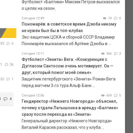
Футболист «Балтики» Максим Петров высказался
о целях на сезон.
Сегодня 12:49
74
0
Пономарёв: в советское время Дзюба никому
не нужен был бы в топ-клубах
Экс-защитник ЦСКА и сборной СССР Владимир
Пономарёв высказался об Артёме Дзюбы в ...
753
6
Сегодня 12:11
366
3
Футболист «Зенита» Вега: «Конкуренция с
71
26
Дугласом Сантосом очень мотивирует. Он —
друг, который помог моей семье»
Защитник петербургского «Зенита» Роман Вега
422
1
перед матчем 3‑го тура Альф‑Банк ...
Сегодня 12:06
669
5
3
4
Гендиректор «Нижнего Новгорода» объяснил,
почему отдали Латышонка в аренду «Балтике»
сразу после перехода из «Зенита»
Генеральный директор «Нижнего Новгорода»
Виталий Карасев рассказал, что у клуба ...