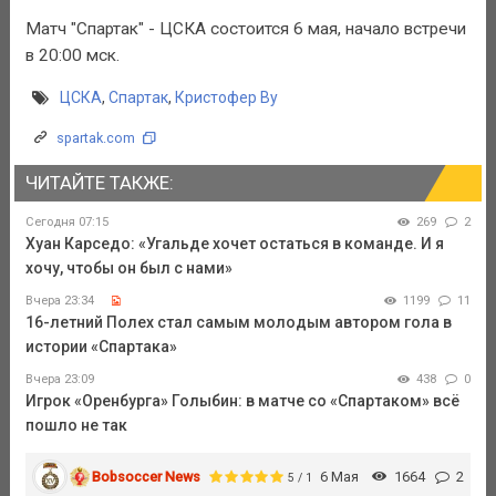
Матч "Спартак" - ЦСКА состоится 6 мая, начало встречи
в 20:00 мск.
ЦСКА
,
Спартак
,
Кристофер Ву
spartak.com
ЧИТАЙТЕ ТАКЖЕ:
Сегодня 07:15
269
2
Хуан Карседо: «Угальде хочет остаться в команде. И я
хочу, чтобы он был с нами»
Вчера 23:34
1199
11
16-летний Полех стал самым молодым автором гола в
истории «Спартака»
Вчера 23:09
438
0
Игрок «Оренбурга» Голыбин: в матче со «Спартаком» всё
пошло не так
Bobsoccer News
6 Мая
1664
2
5 / 1