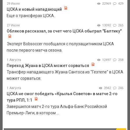
29 Июля
22969
429
ЦСКА и новый нападающий
Еще о трансферах ЦСКА.
27 Июля
13092
265
Обляков рассказал, за счет чего ЦСКА обыграл "Балтику"
Эксперт Bobsoccer пообщался с полузащитником ЦСКА
после первого матча сезона.
1 Августа
12497
258
Переход Жуана в ЦСКА может сорваться
Трансфер нападающего Жуана Сантоса из "Гезтепе" в ЦСКА
может сорваться.
1 Августа
3942
246
ЦСКА не смог победить «Крылья Советов» в матче 2-го
тура РПЛ, 1:1
Завершился матч 2-го тура Альфа-Банк Российской
Премьер-Лиги, в котором ...