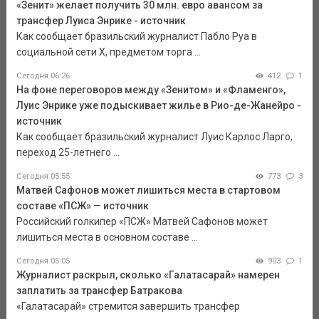
«Зенит» желает получить 30 млн. евро авансом за
трансфер Луиса Энрике - источник
Как сообщает бразильский журналист Пабло Руа в
социальной сети Х, предметом торга ...
Сегодня 06:26
412
1
На фоне переговоров между «Зенитом» и «Фламенго»,
Луис Энрике уже подыскивает жилье в Рио-де-Жанейро -
источник
Как сообщает бразильский журналист Луис Карлос Ларго,
переход 25-летнего ...
Сегодня 05:55
773
3
Матвей Сафонов может лишиться места в стартовом
составе «ПСЖ» — источник
Российский голкипер «ПСЖ» Матвей Сафонов может
лишиться места в основном составе ...
Сегодня 05:05
903
1
Журналист раскрыл, сколько «Галатасарай» намерен
заплатить за трансфер Батракова
«Галатасарай» стремится завершить трансфер