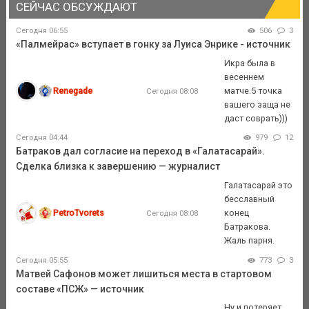
СЕЙЧАС ОБСУЖДАЮТ
Сегодня 06:55
506
3
«Палмейрас» вступает в гонку за Луиса Энрике - источник
Икра была в
весеннем
Renegade
матче.5 точка
Сегодня 08:08
вашего заща не
даст соврать)))
Сегодня 04:44
979
12
Батраков дал согласие на переход в «Галатасарай».
Сделка близка к завершению — журналист
Галатасарай это
бесславный
PetroTvorets
конец
Сегодня 08:08
Батракова.
Жаль парня.
Сегодня 05:55
773
3
Матвей Сафонов может лишиться места в стартовом
составе «ПСЖ» — источник
Ну и потеряет.