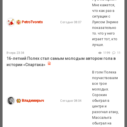
Мне кажется,
что как раз в
ситуации с
PetroTvorets
Луисом Энрике
Сегодня 08:07
показательно
то. что у него
играет тот, кто
лучше.
Вчера 23:34
1199
11
16-летний Полех стал самым молодым автором гола в
истории «Спартака»
В голе Полеха
поучаствовали
все трое
молодых.
Сорокин
Владимирыч
обыграл в
Сегодня 08:04
центре и
разогнал атаку,
Массалыга
обыграл на