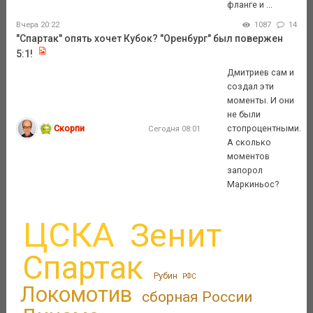
фланге и ...
Вчера 20:22
1087
14
"Спартак" опять хочет Кубок? "Оренбург" был повержен
5:1!
Дмитриев сам и
создал эти
моменты. И они
не были
Скорпи
стопроцентными.
Сегодня 08:01
А сколько
моментов
запорол
Маркиньос?
ЦСКА
Зенит
Спартак
Рубин
РФС
Локомотив
сборная России