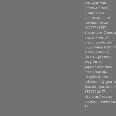
коммуникаций
(Роскомнадзор) 19
января 2011г.
Свидетельство о
регистрации Эл
№ФС77-43557.
Учредитель: Общест
с ограниченной
ответственностью
"Борис-Медиа" (ОГРН
1095009003572)
Главный редактор:
Тосунян Б.С.
Адрес электронной
почты редакции:
info@bobsoccer.ru;
bobsoccerru@gmail.
Телефон редакции: +
985 719 29 97
Настоящий ресурс
содержит материал
18+