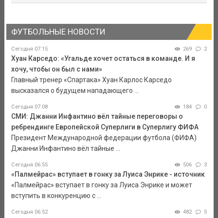
ФУТБОЛЬНЫЕ НОВОСТИ
Сегодня 07:15
269
2
Хуан Карседо: «Угальде хочет остаться в команде. И я
хочу, чтобы он был с нами»
Главный тренер «Спартака» Хуан Карлос Карседо
высказался о будущем нападающего ...
Сегодня 07:08
184
0
СМИ: Джанни Инфантино вёл тайные переговоры о
ребрендинге Европейской Суперлиги в Суперлигу ФИФА
Президент Международной федерации футбола (ФИФА)
Джанни Инфантино вёл тайные ...
Сегодня 06:55
506
3
«Палмейрас» вступает в гонку за Луиса Энрике - источник
«Палмейрас» вступает в гонку за Луиса Энрике и может
вступить в конкуренцию с ...
Сегодня 06:52
482
5