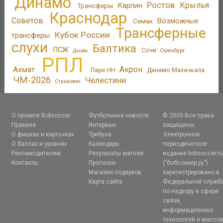
Динамо
Ростов
Крылья
Трансферы
Карпин
Краснодар
Советов
Возможные
Семак
Трансферные
Кубок России
трансферы
слухи
Балтика
ПСЖ
Сочи
Оренбург
Дзюба
РПЛ
Акрон
Ахмат
Пари НН
Динамо Махачкала
ЧМ-2026
Челестини
Станкович
О проекте Bobsoccer
Футбольные новости
© 2009 Все права
Правила
Интервью
защищены.
О фишках и карточках
Трибуна
Электронное
О баллах и уровнях
Календарь
периодическое
Рекламодателям
Результаты матчей
издание bobsoccer.r
Контакты
Прогнозы
("бобсоккер.ру")
Магазин подарков
зарегистрировано в
Карта сайта
Федеральной служб
по надзору в сфере
связи,
информационных
технологий и массо