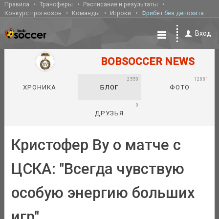
Правила
Трансферы
Расписание и результаты
Конкурс прогнозов
Команды
Игроки
Фрибет без депозита
Вход
BOBSOCCER NEWS
2550
12881
ХРОНИКА
БЛОГ
ФОТО
0
ДРУЗЬЯ
Кристофер Ву о матче с
ЦСКА: "Всегда чувствую
особую энергию больших
игр"