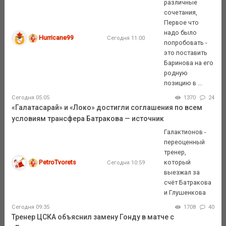
различные
сочетания,
Первое что
надо было
Hurricane99
Сегодня 11:00
попробовать -
это поставить
Баринова на его
родную
позицию в ...
Сегодня 05:05
1370
24
«Галатасарай» и «Локо» достигли соглашения по всем
условиям трансфера Батракова — источник
Галактионов -
переоценный
тренер,
PetroTvorets
который
Сегодня 10:59
выезжал за
счёт Батракова
и Глушенкова
Сегодня 09:35
1708
40
Тренер ЦСКА объяснил замену Гонду в матче с