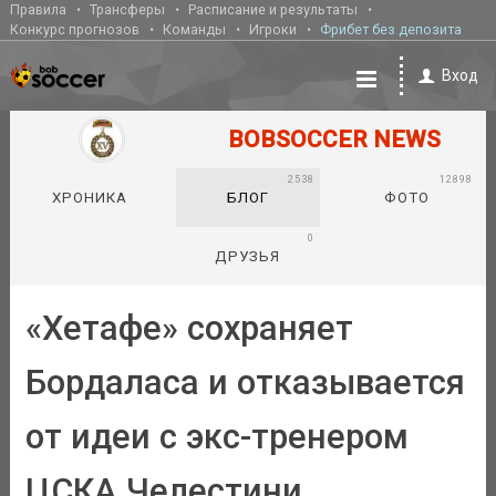
Правила
Трансферы
Расписание и результаты
Конкурс прогнозов
Команды
Игроки
Фрибет без депозита
Вход
BOBSOCCER NEWS
2538
12898
ХРОНИКА
БЛОГ
ФОТО
0
ДРУЗЬЯ
«Хетафе» сохраняет
Бордаласа и отказывается
от идеи с экс-тренером
ЦСКА Челестини