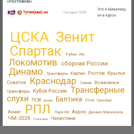
«Ростовом»
Это к Шевелеву,
Тутен(хам) он
Сегодня 10:59
он в курсе.
ЦСКА
Зенит
Спартак
Рубин
РФС
Локомотив
сборная России
Динамо
Ростов
Крылья
Трансферы
Карпин
Краснодар
Советов
Возможные
Семак
Трансферные
Кубок России
трансферы
слухи
Балтика
ПСЖ
Сочи
Оренбург
Дзюба
РПЛ
Акрон
Ахмат
Пари НН
Динамо Махачкала
ЧМ-2026
Челестини
Станкович