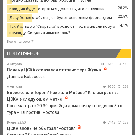
Трудно сказать. Даку был хорош в "Рубине"
28.2%
Каждый будет стараться доказать, что он лучший
22.5%
Даку более стабилен, он будет основным форвардом
14.1%
Так Угальде в "Спартаке" вроде бы подыскивали новую
команду. Ситуация изменилась?
Всего голосов: 71
ПОПУЛЯРНОЕ
3 Августа
15585
441
Почему ЦСКА отказался от трансфера Жуана
Данные Bobsoccer.
6 Августа
9530
286
Бориско или Тороп? Рейс или Мойзес? Кто сыграет за
ЦСКА в следующем матче
Послезавтра в 20.30 армейцы дома начнут поединок 3-го
тура РПЛ против "Ростова".
Вчера 22:50
7442
285
ЦСКА вновь не обыграл "Ростов"