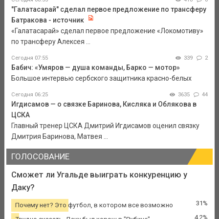
"Галатасарай" сделал первое предложение по трансферу
Батракова - источник
«Галатасарай» сделал первое предложение «Локомотиву»
по трансферу Алексея ...
Сегодня 07:55
339
2
Бабич: «Умяров — душа команды, Барко — мотор»
Большое интервью сербского защитника красно-белых
Сегодня 06:25
3635
44
Игдисамов — о связке Баринова, Кисляка и Облякова в
ЦСКА
Главный тренер ЦСКА Дмитрий Игдисамов оценил связку
Дмитрия Баринова, Матвея ...
ГОЛОСОВАНИЕ
Сможет ли Угальде выиграть конкуренцию у
Даку?
31%
Почему нет? Это футбол, в котором все возможно
4.2%