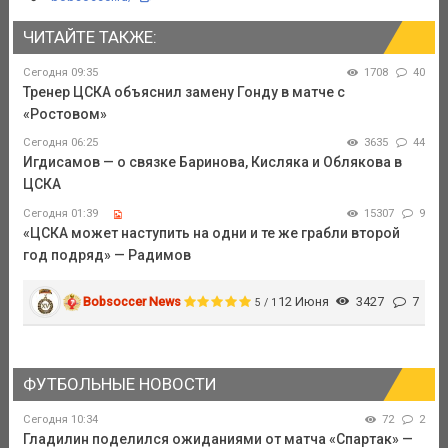
ЧИТАЙТЕ ТАКЖЕ:
Сегодня 09:35
1708
40
Тренер ЦСКА объяснил замену Гонду в матче с
«Ростовом»
Сегодня 06:25
3635
44
Игдисамов — о связке Баринова, Кисляка и Облякова в
ЦСКА
Сегодня 01:39
15307
9
«ЦСКА может наступить на одни и те же грабли второй
год подряд» — Радимов
Bobsoccer News
12 Июня
3427
7
5 / 1
ФУТБОЛЬНЫЕ НОВОСТИ
Сегодня 10:34
72
2
Гладилин поделился ожиданиями от матча «Спартак» —