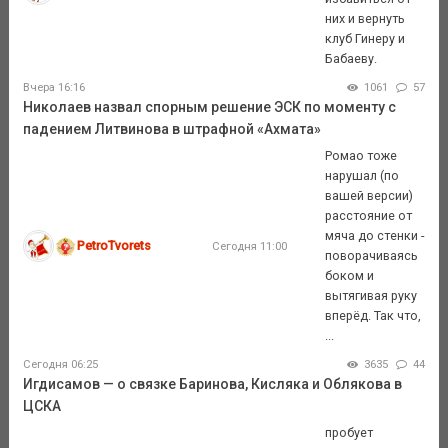
них и вернуть
клуб Гинеру и
Бабаеву.
Вчера 16:16
1061
57
Николаев назвал спорным решение ЭСК по моменту с
падением Литвинова в штрафной «Ахмата»
Ромао тоже
нарушал (по
вашей версии)
расстояние от
мяча до стенки -
PetroTvorets
Сегодня 11:00
поворачиваясь
боком и
вытягивая руку
вперёд. Так что,
...
Сегодня 06:25
3635
44
Игдисамов — о связке Баринова, Кисляка и Облякова в
ЦСКА
пробует