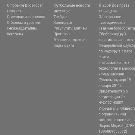
О проекте Bobsoccer
Футбольные новости
© 2009 Все права
Правила
Интервью
защищены.
О фишках и карточках
Трибуна
Электронное
О баллах и уровнях
Календарь
периодическое
Рекламодателям
Результаты матчей
издание bobsoccer.r
Контакты
Прогнозы
("бобсоккер.ру")
Магазин подарков
зарегистрировано в
Карта сайта
Федеральной служб
по надзору в сфере
связи,
информационных
технологий и массо
коммуникаций
(Роскомнадзор) 19
января 2011г.
Свидетельство о
регистрации Эл
№ФС77-43557.
Учредитель: Общест
с ограниченной
ответственностью
"Борис-Медиа" (ОГРН
1095009003572)