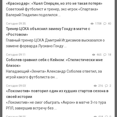
«Краснодар»: «Ушел Сперцян, но это не такая потеря»
Советский футболист и тренер, экс-игрок «Спартака»
Валерий Гладилин поделился ...
Сегодня 09:35
1708
40
Тренер ЦСКА объяснил замену Гонду в матче с
«Ростовом»
Главный тренер ЦСКА Дмитрий Игдисамов высказался о
замене форварда Лусиано Гонду ...
Сегодня 09:11
465
18
Соболев сравнил себя с Кейном: «Стилистически мне
близок»
Нападающий «Зенита» Александр Соболев ответил, за
игрой какого футболиста он ...
Сегодня 09:03
216
2
«Локомотив» повторил один из худших стартов сезона в
своей истории
«Локомотив» не смог обыграть «Акрон» в матче 3-го тура
РПЛ, завершив встречу без ...
Сегодня 08:55
418
0