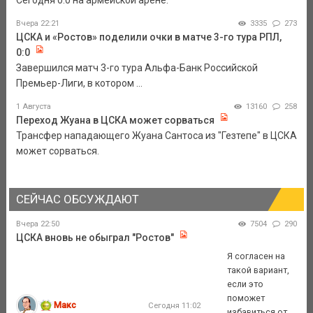
Сегодня 0:0 на армейской арене.
Вчера 22:21
3335
273
ЦСКА и «Ростов» поделили очки в матче 3-го тура РПЛ,
0:0
Завершился матч 3-го тура Альфа-Банк Российской
Премьер-Лиги, в котором ...
1 Августа
13160
258
Переход Жуана в ЦСКА может сорваться
Трансфер нападающего Жуана Сантоса из "Гезтепе" в ЦСКА
может сорваться.
СЕЙЧАС ОБСУЖДАЮТ
Вчера 22:50
7504
290
ЦСКА вновь не обыграл "Ростов"
Я согласен на
такой вариант,
если это
поможет
Макс
Сегодня 11:02
избавиться от