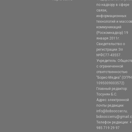
по надзору в сфере
связи,
информационных
технологий и массо
коммуникаций
(Роскомнадзор) 19
января 2011г.
Свидетельство о
регистрации Эл
№ФС77-43557.
Учредитель: Общест
с ограниченной
ответственностью
"Борис-Медиа" (ОГРН
1095009003572)
Главный редактор:
Тосунян Б.С.
Адрес электронной
почты редакции:
info@bobsoccer.ru;
bobsoccerru@gmail.
Телефон редакции: +
985 719 29 97