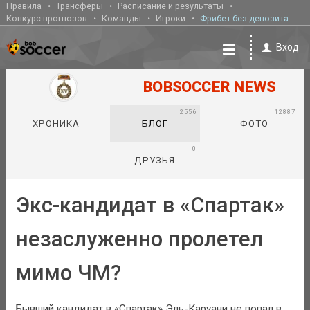
Правила
Трансферы
Расписание и результаты
Конкурс прогнозов
Команды
Игроки
Фрибет без депозита
Вход
BOBSOCCER NEWS
2556
12887
ХРОНИКА
БЛОГ
ФОТО
0
ДРУЗЬЯ
Экс-кандидат в «Спартак»
незаслуженно пролетел
мимо ЧМ?
Бывший кандидат в «Спартак» Эль-Каруани не попал в