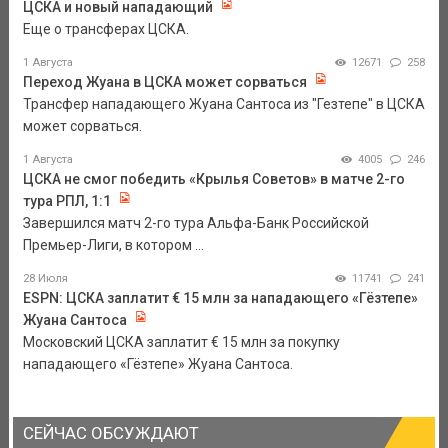
ЦСКА и новый нападающий
Еще о трансферах ЦСКА.
1 Августа
12671
258
Переход Жуана в ЦСКА может сорваться
Трансфер нападающего Жуана Сантоса из "Гезтепе" в ЦСКА
может сорваться.
1 Августа
4005
246
ЦСКА не смог победить «Крылья Советов» в матче 2-го
тура РПЛ, 1:1
Завершился матч 2-го тура Альфа-Банк Российской
Премьер-Лиги, в котором ...
28 Июля
11741
241
ESPN: ЦСКА заплатит € 15 млн за нападающего «Гёзтепе»
Жуана Сантоса
Московский ЦСКА заплатит € 15 млн за покупку
нападающего «Гёзтепе» Жуана Сантоса.
СЕЙЧАС ОБСУЖДАЮТ