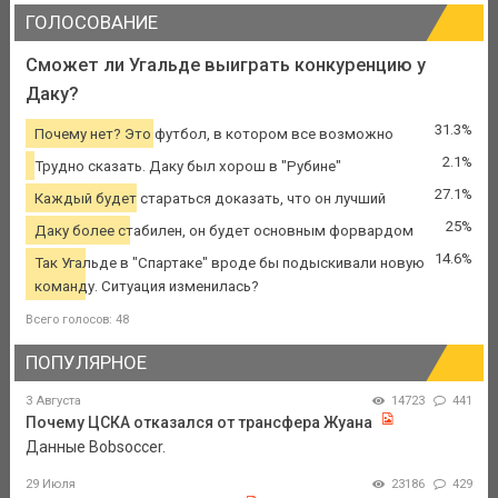
ГОЛОСОВАНИЕ
Сможет ли Угальде выиграть конкуренцию у
Даку?
31.3%
Почему нет? Это футбол, в котором все возможно
2.1%
Трудно сказать. Даку был хорош в "Рубине"
27.1%
Каждый будет стараться доказать, что он лучший
25%
Даку более стабилен, он будет основным форвардом
14.6%
Так Угальде в "Спартаке" вроде бы подыскивали новую
команду. Ситуация изменилась?
Всего голосов: 48
ПОПУЛЯРНОЕ
3 Августа
14723
441
Почему ЦСКА отказался от трансфера Жуана
Данные Bobsoccer.
29 Июля
23186
429