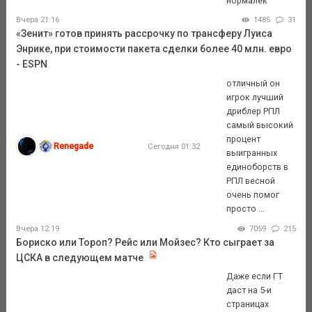
нормалек
Вчера 21:16
1485
31
«Зенит» готов принять рассрочку по трансферу Луиса
Энрике, при стоимости пакета сделки более 40 млн. евро
- ESPN
отличный он
игрок лучший
дриблер РПЛ
самый высокий
процент
Renegade
Сегодня 01:32
выигранных
единоборств в
РПЛ весной
очень помог
просто ...
Вчера 12:19
7059
215
Бориско или Тороп? Рейс или Мойзес? Кто сыграет за
ЦСКА в следующем матче
Даже если ГТ
даст на 5-и
страницах