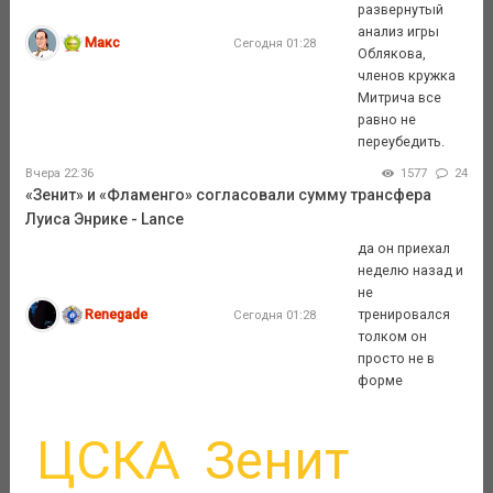
развернутый
анализ игры
Макс
Сегодня 01:28
Облякова,
членов кружка
Митрича все
равно не
переубедить.
Вчера 22:36
1577
24
«Зенит» и «Фламенго» согласовали сумму трансфера
Луиса Энрике - Lance
да он приехал
неделю назад и
не
Renegade
тренировался
Сегодня 01:28
толком он
просто не в
форме
ЦСКА
Зенит