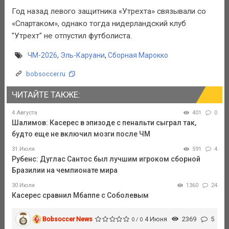
Год назад левого защитника «Утрехта» связывали со
«Спартаком», однако тогда нидерландский клуб
"Утрехт" не отпустил футболиста.
ЧМ-2026
,
Эль-Каруани
,
Сборная Марокко
bobsoccer.ru
ЧИТАЙТЕ ТАКЖЕ:
4 Августа
401
0
Шалимов: Касерес в эпизоде с пенальти сыграл так,
будто еще не включил мозги после ЧМ
31 Июля
591
4
Рубенс: Дуглас Сантос был лучшим игроком сборной
Бразилии на чемпионате мира
30 Июля
1360
24
Касерес сравнил Мбаппе с Соболевым
Bobsoccer News
4 Июня
2369
5
0 / 0