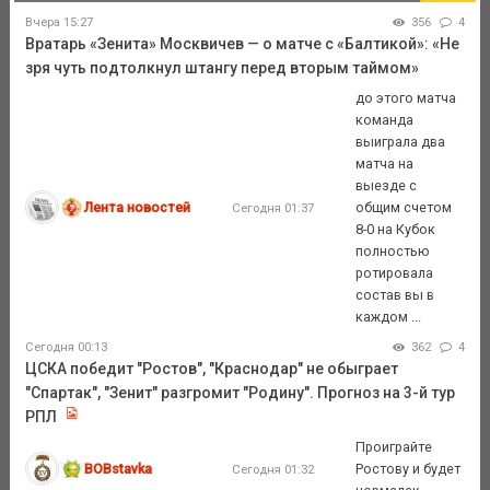
Вчера 15:27
356
4
Вратарь «Зенита» Москвичев — о матче с «Балтикой»: «Не
зря чуть подтолкнул штангу перед вторым таймом»
до этого матча
команда
выиграла два
матча на
выезде с
Лента новостей
общим счетом
Сегодня 01:37
8-0 на Кубок
полностью
ротировала
состав вы в
каждом ...
Сегодня 00:13
362
4
ЦСКА победит "Ростов", "Краснодар" не обыграет
"Спартак", "Зенит" разгромит "Родину". Прогноз на 3-й тур
РПЛ
Проиграйте
BOBstavka
Ростову и будет
Сегодня 01:32