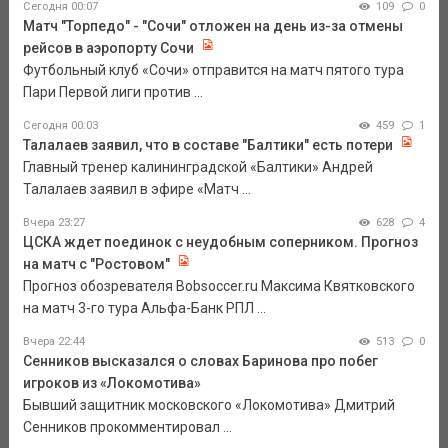
Сегодня 00:07
109
0
Матч "Торпедо" - "Сочи" отложен на день из-за отмены
рейсов в аэропорту Сочи
Футбольный клуб «Сочи» отправится на матч пятого тура
Пари Первой лиги против ...
Сегодня 00:03
459
1
Талалаев заявил, что в составе "Балтики" есть потери
Главный тренер калининградской «Балтики» Андрей
Талалаев заявил в эфире «Матч ...
Вчера 23:27
628
4
ЦСКА ждет поединок с неудобным соперником. Прогноз
на матч с "Ростовом"
Прогноз обозревателя Bobsoccer.ru Максима Квятковского
на матч 3-го тура Альфа-Банк РПЛ ...
Вчера 22:44
513
0
Сенников высказался о словах Баринова про побег
игроков из «Локомотива»
Бывший защитник московского «Локомотива» Дмитрий
Сенников прокомментировал ...