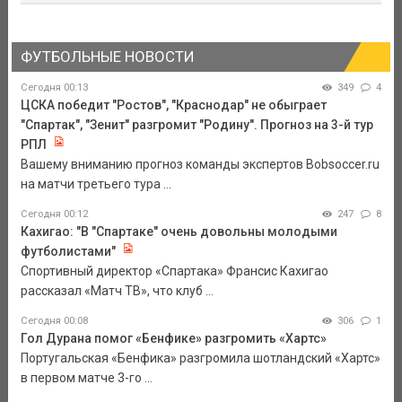
ФУТБОЛЬНЫЕ НОВОСТИ
Сегодня 00:13
349
4
ЦСКА победит "Ростов", "Краснодар" не обыграет
"Спартак", "Зенит" разгромит "Родину". Прогноз на 3-й тур
РПЛ
Вашему вниманию прогноз команды экспертов Bobsoccer.ru
на матчи третьего тура ...
Сегодня 00:12
247
8
Кахигао: "В "Спартаке" очень довольны молодыми
футболистами"
Спортивный директор «Спартака» Франсис Кахигао
рассказал «Матч ТВ», что клуб ...
Сегодня 00:08
306
1
Гол Дурана помог «Бенфике» разгромить «Хартс»
Португальская «Бенфика» разгромила шотландский «Хартс»
в первом матче 3-го ...