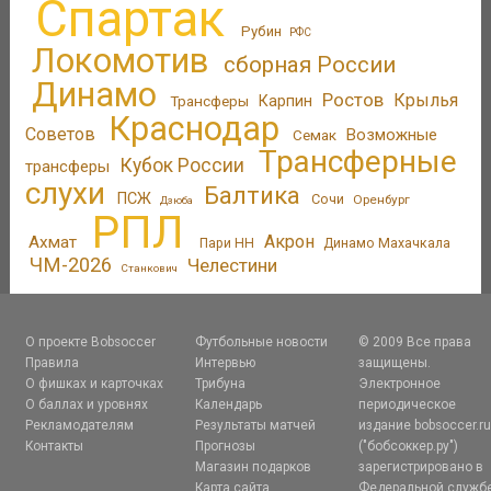
Спартак
Рубин
РФС
Локомотив
сборная России
Динамо
Ростов
Крылья
Трансферы
Карпин
Краснодар
Советов
Возможные
Семак
Трансферные
Кубок России
трансферы
слухи
Балтика
ПСЖ
Сочи
Оренбург
Дзюба
РПЛ
Акрон
Ахмат
Пари НН
Динамо Махачкала
ЧМ-2026
Челестини
Станкович
О проекте Bobsoccer
Футбольные новости
© 2009 Все права
Правила
Интервью
защищены.
О фишках и карточках
Трибуна
Электронное
О баллах и уровнях
Календарь
периодическое
Рекламодателям
Результаты матчей
издание bobsoccer.r
Контакты
Прогнозы
("бобсоккер.ру")
Магазин подарков
зарегистрировано в
Карта сайта
Федеральной служб