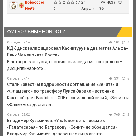
Bobsoccer
24
4839
0 /
News
Апреля
36
0
ФУТБОЛЬНЫЕ НОВОСТИ
Сегодня 07:14
101
0
КДК дисквалифицировал Касинтуру на два матча Альфа-
Банк Чемпионата России
В четверг, 6 августа, состоялось заседание контрольно–
дисциплинарного ...
Сегодня 07:14
334
6
Стали известны подробности соглашения «Зенита» и
«Фламенго» по трансферу Луиса Энрике - источник
Как сообщает Bastidores CRF в социальной сети Х, «Зенит» и
«Фламенго» достигли ...
Сегодня 02:02
768
2
Владимир Кузьмичев: «У «Локо» есть письмо от
«Галатасарая» по Батракову. «Зенит» не обращался»
Владимир Кузьмичёв, доверенное лицо агента