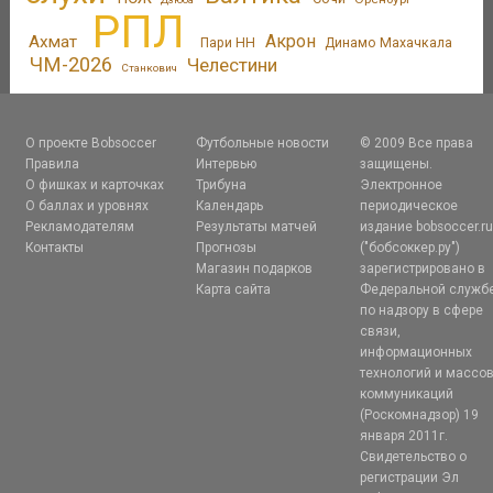
РПЛ
Акрон
Ахмат
Пари НН
Динамо Махачкала
ЧМ-2026
Челестини
Станкович
О проекте Bobsoccer
Футбольные новости
© 2009 Все права
Правила
Интервью
защищены.
О фишках и карточках
Трибуна
Электронное
О баллах и уровнях
Календарь
периодическое
Рекламодателям
Результаты матчей
издание bobsoccer.r
Контакты
Прогнозы
("бобсоккер.ру")
Магазин подарков
зарегистрировано в
Карта сайта
Федеральной служб
по надзору в сфере
связи,
информационных
технологий и массо
коммуникаций
(Роскомнадзор) 19
января 2011г.
Свидетельство о
регистрации Эл