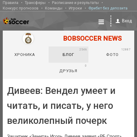
Правила
Трансферы
Расписание и результаты
Конкурс прогнозов
Команды
Игроки
Фрибет без депозита
Вход
BOBSOCCER NEWS
2546
12887
ХРОНИКА
БЛОГ
ФОТО
0
ДРУЗЬЯ
Дивеев: Вендел умеет и
читать, и писать, у него
великолепный почерк
Защитник «Зенита» Игорь Дивеев заявил «РБ Спорт»,