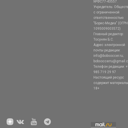
№ФС77-43557.
Учредитель: Общест
с ограниченной
ответственностью
"Борис-Медиа" (ОГРН
1095009003572)
Главный редактор:
Тосунян Б.С.
Адрес электронной
почты редакции:
info@bobsoccer.ru;
bobsoccerru@gmail.
Телефон редакции: +
985 719 29 97
Настоящий ресурс
содержит материал
18+