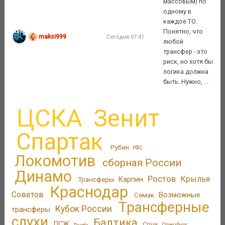
массовым) по
одному в
каждое ТО.
Понятно, что
maksi999
Сегодня 07:41
любой
трансфер - это
риск, но хотя бы
логика должна
быть. Нужно, ...
ЦСКА
Зенит
Спартак
Рубин
РФС
Локомотив
сборная России
Динамо
Ростов
Крылья
Трансферы
Карпин
Краснодар
Советов
Возможные
Семак
Трансферные
Кубок России
трансферы
слухи
Балтика
ПСЖ
Сочи
Оренбург
Дзюба