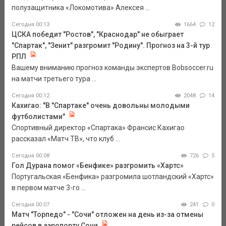
полузащитника «Локомотива» Алексея ...
Сегодня 00:13
1664
12
ЦСКА победит "Ростов", "Краснодар" не обыграет
"Спартак", "Зенит" разгромит "Родину". Прогноз на 3-й тур
РПЛ
Вашему вниманию прогноз команды экспертов Bobsoccer.ru
на матчи третьего тура ...
Сегодня 00:12
2048
14
Кахигао: "В "Спартаке" очень довольны молодыми
футболистами"
Спортивный директор «Спартака» Франсис Кахигао
рассказал «Матч ТВ», что клуб ...
Сегодня 00:08
726
5
Гол Дурана помог «Бенфике» разгромить «Хартс»
Португальская «Бенфика» разгромила шотландский «Хартс»
в первом матче 3-го ...
Сегодня 00:07
241
0
Матч "Торпедо" - "Сочи" отложен на день из-за отмены
рейсов в аэропорту Сочи