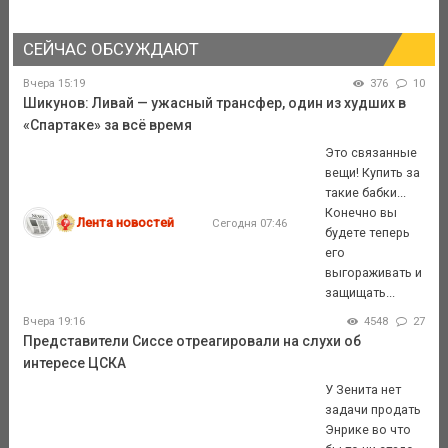
СЕЙЧАС ОБСУЖДАЮТ
Вчера 15:19
376
10
Шикунов: Ливай — ужасный трансфер, один из худших в
«Спартаке» за всё время
Это связанные
вещи! Купить за
такие бабки...
Конечно вы
Лента новостей
Сегодня 07:46
будете теперь
его
выгораживать и
защищать...
Вчера 19:16
4548
27
Представители Сиссе отреагировали на слухи об
интересе ЦСКА
У Зенита нет
задачи продать
Энрике во что