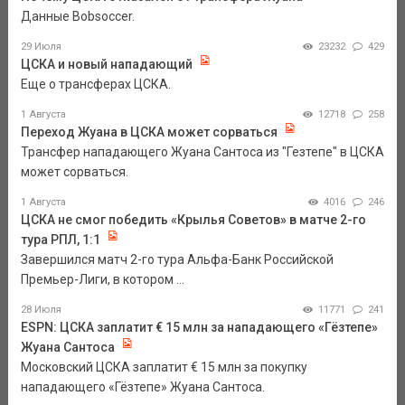
Данные Bobsoccer.
29 Июля
23232
429
ЦСКА и новый нападающий
Еще о трансферах ЦСКА.
1 Августа
12718
258
Переход Жуана в ЦСКА может сорваться
Трансфер нападающего Жуана Сантоса из "Гезтепе" в ЦСКА
может сорваться.
1 Августа
4016
246
ЦСКА не смог победить «Крылья Советов» в матче 2-го
тура РПЛ, 1:1
Завершился матч 2-го тура Альфа-Банк Российской
Премьер-Лиги, в котором ...
28 Июля
11771
241
ESPN: ЦСКА заплатит € 15 млн за нападающего «Гёзтепе»
Жуана Сантоса
Московский ЦСКА заплатит € 15 млн за покупку
нападающего «Гёзтепе» Жуана Сантоса.