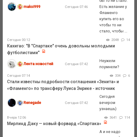
бы то ни стало.
maksi999
Есть желание у
Сегодня 07:46
Фламенго
купить его во
чтобы то ни
стало, чтобы ...
Сегодня 00:12
2048
14
Кахигао: "В "Спартаке" очень довольны молодыми
футболистами"
Неужели
Лента новостей
Сегодня 07:42
поумнели?
Сегодня 07:14
334
6
Стали известны подробности соглашения «Зенита» и
«Фламенго» по трансферу Луиса Энрике - источник
Сегодня
Renegade
вечером
Сегодня 07:42
узнаешь)
Вчера 12:06
3641
114
Мирлинд Даку — новый форвард «Спартака»
А и не надо