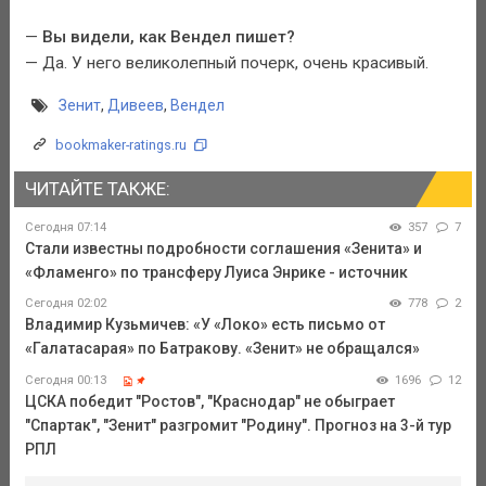
—
Вы видели, как Вендел пишет?
— Да. У него великолепный почерк, очень красивый.
Зенит
,
Дивеев
,
Вендел
bookmaker-ratings.ru
ЧИТАЙТЕ ТАКЖЕ:
Сегодня 07:14
357
7
Стали известны подробности соглашения «Зенита» и
«Фламенго» по трансферу Луиса Энрике - источник
Сегодня 02:02
778
2
Владимир Кузьмичев: «У «Локо» есть письмо от
«Галатасарая» по Батракову. «Зенит» не обращался»
Сегодня 00:13
1696
12
ЦСКА победит "Ростов", "Краснодар" не обыграет
"Спартак", "Зенит" разгромит "Родину". Прогноз на 3-й тур
РПЛ