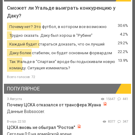
Сможет ли Угальде выиграть конкуренцию у
Даку?
30.6%
Почему нет? Это футбол, в котором все возможно
4.2%
Трудно сказать. Даку был хорош в "Рубине"
29.2%
Каждый будет стараться доказать, что он лучший
22.2%
Даку более стабилен, он будет основным форвардом
13.9%
Так Угальде в "Спартаке" вроде бы подыскивали новую
команду. Ситуация изменилась?
Всего голосов: 72
ПОПУЛЯРНОЕ
3 Августа
15647
441
Почему ЦСКА отказался от трансфера Жуана
Данные Bobsoccer.
Вчера 22:50
8377
347
ЦСКА вновь не обыграл "Ростов"
Сегодня 0:0 на армейской арене.