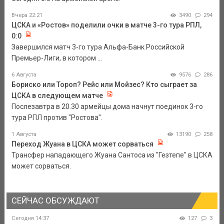
Вчера 22:21
3490
294
ЦСКА и «Ростов» поделили очки в матче 3-го тура РПЛ,
0:0
Завершился матч 3-го тура Альфа-Банк Российской
Премьер-Лиги, в котором ...
6 Августа
9576
286
Бориско или Тороп? Рейс или Мойзес? Кто сыграет за
ЦСКА в следующем матче
Послезавтра в 20.30 армейцы дома начнут поединок 3-го
тура РПЛ против "Ростова".
1 Августа
13190
258
Переход Жуана в ЦСКА может сорваться
Трансфер нападающего Жуана Сантоса из "Гезтепе" в ЦСКА
может сорваться.
СЕЙЧАС ОБСУЖДАЮТ
Сегодня 14:37
127
3