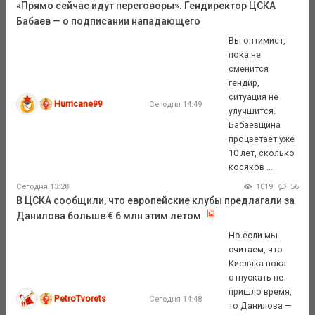
«Прямо сейчас идут переговоры». Гендиректор ЦСКА
Бабаев — о подписании нападающего
Вы оптимист,
пока не
сменится
гендир,
ситуация не
Hurricane99
Сегодня 14:49
улучшится.
Бабаевщина
процветает уже
10 лет, сколько
косяков ...
Сегодня 13:28
1019
56
В ЦСКА сообщили, что европейские клубы предлагали за
Данилова больше € 6 млн этим летом
Но если мы
считаем, что
Кисляка пока
отпускать не
пришло время,
PetroTvorets
Сегодня 14:48
то Данилова —