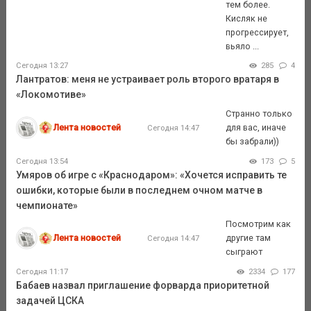
тем более.
Кисляк не
прогрессирует,
вьяло ...
Сегодня 13:27
285
4
Лантратов: меня не устраивает роль второго вратаря в
«Локомотиве»
Странно только
Лента новостей
для вас, иначе
Сегодня 14:47
бы забрали))
Сегодня 13:54
173
5
Умяров об игре с «Краснодаром»: «Хочется исправить те
ошибки, которые были в последнем очном матче в
чемпионате»
Посмотрим как
Лента новостей
другие там
Сегодня 14:47
сыграют
Сегодня 11:17
2334
177
Бабаев назвал приглашение форварда приоритетной
задачей ЦСКА