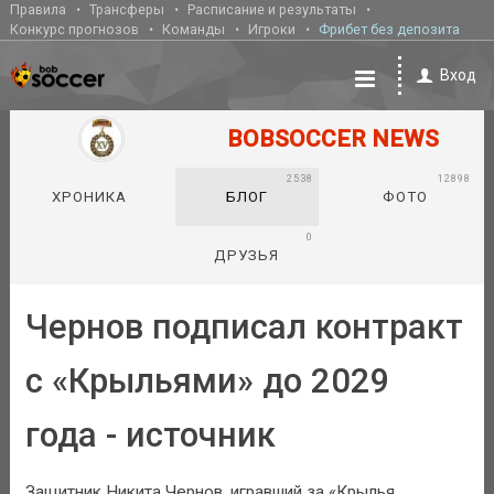
Правила
Трансферы
Расписание и результаты
Конкурс прогнозов
Команды
Игроки
Фрибет без депозита
Вход
BOBSOCCER NEWS
2538
12898
ХРОНИКА
БЛОГ
ФОТО
0
ДРУЗЬЯ
Чернов подписал контракт
с «Крыльями» до 2029
года - источник
Защитник Никита Чернов, игравший за «Крылья