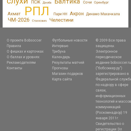
слухи
Балтика
ПСЖ
Сочи
Оренбург
Дзюба
РПЛ
Акрон
Ахмат
Пари НН
Динамо Махачкала
ЧМ-2026
Челестини
Станкович
О проекте Bobsoccer
Футбольные новости
© 2009 Все права
Правила
Интервью
защищены.
О фишках и карточках
Трибуна
Электронное
О баллах и уровнях
Календарь
периодическое
Рекламодателям
Результаты матчей
издание bobsoccer.r
Контакты
Прогнозы
("бобсоккер.ру")
Магазин подарков
зарегистрировано в
Карта сайта
Федеральной служб
по надзору в сфере
связи,
информационных
технологий и массо
коммуникаций
(Роскомнадзор) 19
января 2011г.
Свидетельство о
регистрации Эл