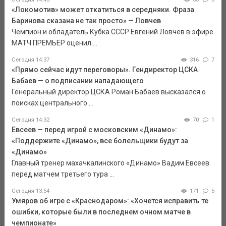
«Локомотив» может откатиться в середняки. Фраза
Баринова сказана не так просто» — Ловчев
Чемпион и обладатель Кубка СССР Евгений Ловчев в эфире
МАТЧ ПРЕМЬЕР оценил ...
Сегодня 14:37
316
7
«Прямо сейчас идут переговоры». Гендиректор ЦСКА
Бабаев — о подписании нападающего
Генеральный директор ЦСКА Роман Бабаев высказался о
поисках центрального ...
Сегодня 14:32
70
1
Евсеев — перед игрой с московским «Динамо»:
«Поддержите «Динамо», все болельщики будут за
«Динамо»
Главный тренер махачкалинского «Динамо» Вадим Евсеев
перед матчем третьего тура ...
Сегодня 13:54
171
5
Умяров об игре с «Краснодаром»: «Хочется исправить те
ошибки, которые были в последнем очном матче в
чемпионате»