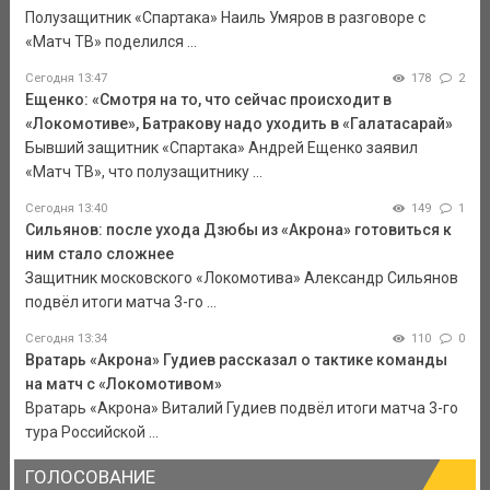
Полузащитник «Спартака» Наиль Умяров в разговоре с
«Матч ТВ» поделился ...
Сегодня 13:47
178
2
Ещенко: «Смотря на то, что сейчас происходит в
«Локомотиве», Батракову надо уходить в «Галатасарай»
Бывший защитник «Спартака» Андрей Ещенко заявил
«Матч ТВ», что полузащитнику ...
Сегодня 13:40
149
1
Сильянов: после ухода Дзюбы из «Акрона» готовиться к
ним стало сложнее
Защитник московского «Локомотива» Александр Сильянов
подвёл итоги матча 3-го ...
Сегодня 13:34
110
0
Вратарь «Акрона» Гудиев рассказал о тактике команды
на матч с «Локомотивом»
Вратарь «Акрона» Виталий Гудиев подвёл итоги матча 3-го
тура Российской ...
ГОЛОСОВАНИЕ