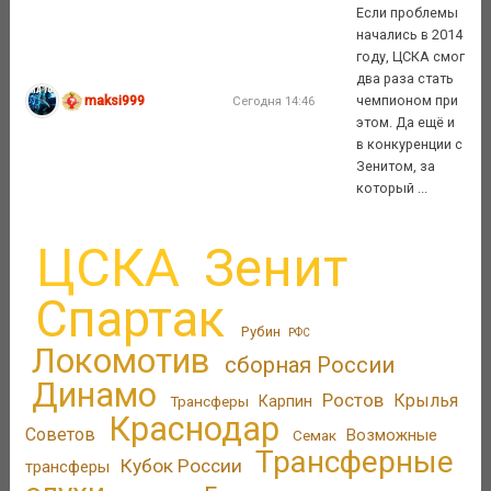
Если проблемы
начались в 2014
году, ЦСКА смог
два раза стать
maksi999
чемпионом при
Сегодня 14:46
этом. Да ещё и
в конкуренции с
Зенитом, за
который ...
ЦСКА
Зенит
Спартак
Рубин
РФС
Локомотив
сборная России
Динамо
Ростов
Крылья
Трансферы
Карпин
Краснодар
Советов
Возможные
Семак
Трансферные
Кубок России
трансферы