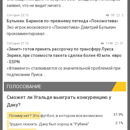
заявил, что не видит ничего ...
Сегодня 22:15
93
2
Булыкин: Баринов по-прежнему легенда «Локомотива»
Экс-игрок московского «Локомотива» Дмитрий Булыкин
прокомментировал ...
Сегодня 21:16
1148
21
«Зенит» готов принять рассрочку по трансферу Луиса
Энрике, при стоимости пакета сделки более 40 млн. евро
- ESPN
«Фламенго» сталкивается со значительной проблемой при
подписании Луиса ...
ГОЛОСОВАНИЕ
Сможет ли Угальде выиграть конкуренцию у
Даку?
31.9%
Почему нет? Это футбол, в котором все возможно
2.1%
Трудно сказать. Даку был хорош в "Рубине"