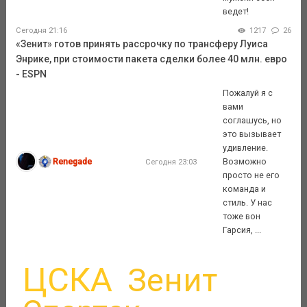
ведет!
Сегодня 21:16
1217
26
«Зенит» готов принять рассрочку по трансферу Луиса
Энрике, при стоимости пакета сделки более 40 млн. евро
- ESPN
Пожалуй я с
вами
соглашусь, но
это вызывает
удивление.
Renegade
Возможно
Сегодня 23:03
просто не его
команда и
стиль. У нас
тоже вон
Гарсия, ...
ЦСКА
Зенит