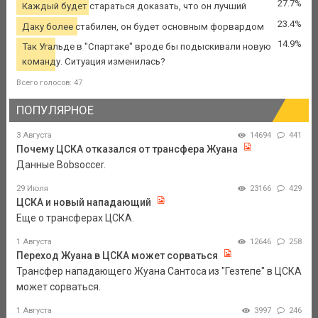
27.7%
Каждый будет стараться доказать, что он лучший
23.4%
Даку более стабилен, он будет основным форвардом
14.9%
Так Угальде в "Спартаке" вроде бы подыскивали новую
команду. Ситуация изменилась?
Всего голосов: 47
ПОПУЛЯРНОЕ
3 Августа
14694
441
Почему ЦСКА отказался от трансфера Жуана
Данные Bobsoccer.
29 Июля
23166
429
ЦСКА и новый нападающий
Еще о трансферах ЦСКА.
1 Августа
12646
258
Переход Жуана в ЦСКА может сорваться
Трансфер нападающего Жуана Сантоса из "Гезтепе" в ЦСКА
может сорваться.
1 Августа
3997
246