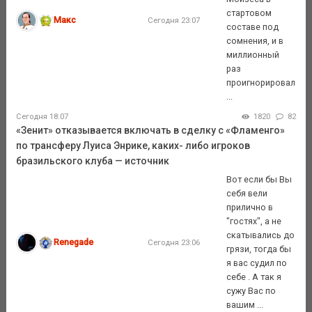
стартовом
Макс
Сегодня 23:07
составе под
сомнения, и в
миллионный
раз
проигнорировал
...
Сегодня 18:07
1820
82
«Зенит» отказывается включать в сделку с «Фламенго»
по трансферу Луиса Энрике, каких- либо игроков
бразильского клуба — источник
Вот если бы Вы
себя вели
прилично в
"гостях", а не
скатывались до
Renegade
Сегодня 23:06
грязи, тогда бы
я вас судил по
себе . А так я
сужу Вас по
вашим ...