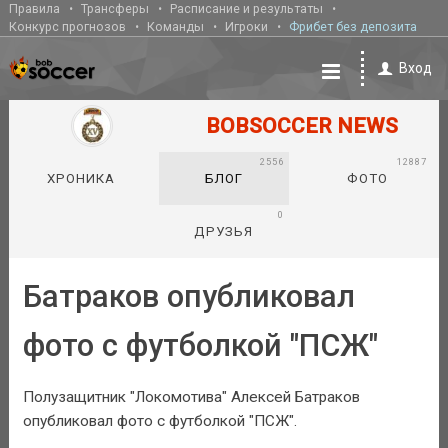
Правила
Трансферы
Расписание и результаты
Конкурс прогнозов
Команды
Игроки
Фрибет без депозита
Вход
BOBSOCCER NEWS
2556
12887
ХРОНИКА
БЛОГ
ФОТО
0
ДРУЗЬЯ
Батраков опубликовал
фото с футболкой "ПСЖ"
Полузащитник "Локомотива" Алексей Батраков
опубликовал фото с футболкой "ПСЖ".