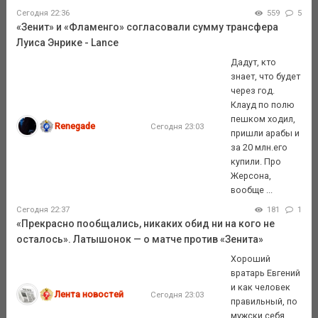
Сегодня 22:36
559
5
«Зенит» и «Фламенго» согласовали сумму трансфера
Луиса Энрике - Lance
Дадут, кто
знает, что будет
через год.
Клауд по полю
пешком ходил,
Renegade
Сегодня 23:03
пришли арабы и
за 20 млн.его
купили. Про
Жерсона,
вообще ...
Сегодня 22:37
181
1
«Прекрасно пообщались, никаких обид ни на кого не
осталось». Латышонок — о матче против «Зенита»
Хороший
вратарь Евгений
и как человек
Лента новостей
Сегодня 23:03
правильный, по
мужски себя