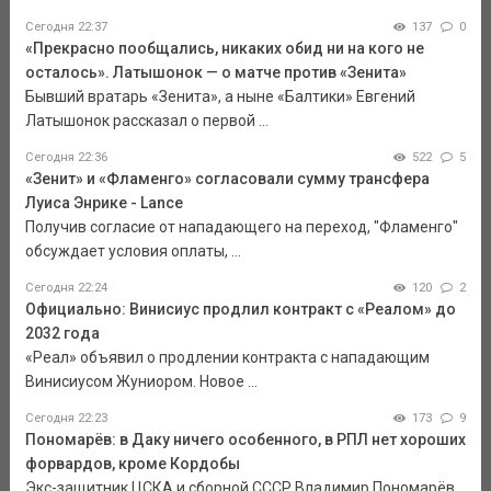
Сегодня 22:37
137
0
«Прекрасно пообщались, никаких обид ни на кого не
осталось». Латышонок — о матче против «Зенита»
Бывший вратарь «Зенита», а ныне «Балтики» Евгений
Латышонок рассказал о первой ...
Сегодня 22:36
522
5
«Зенит» и «Фламенго» согласовали сумму трансфера
Луиса Энрике - Lance
Получив согласие от нападающего на переход, "Фламенго"
обсуждает условия оплаты, ...
Сегодня 22:24
120
2
Официально: Винисиус продлил контракт с «Реалом» до
2032 года
«Реал» объявил о продлении контракта с нападающим
Винисиусом Жуниором. Новое ...
Сегодня 22:23
173
9
Пономарёв: в Даку ничего особенного, в РПЛ нет хороших
форвардов, кроме Кордобы
Экс-защитник ЦСКА и сборной СССР Владимир Пономарёв