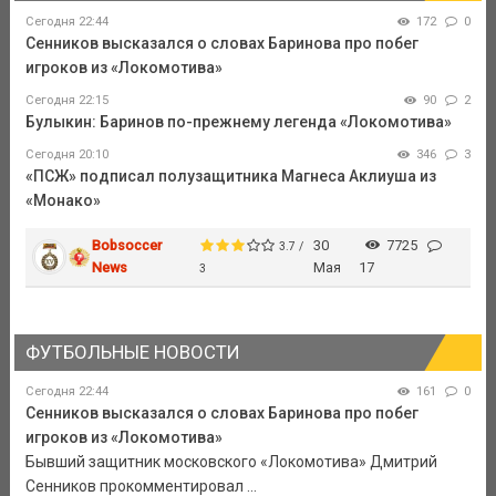
Сегодня 22:44
172
0
Сенников высказался о словах Баринова про побег
игроков из «Локомотива»
Сегодня 22:15
90
2
Булыкин: Баринов по-прежнему легенда «Локомотива»
Сегодня 20:10
346
3
«ПСЖ» подписал полузащитника Магнеса Аклиуша из
«Монако»
Bobsoccer
30
7725
3.7 /
News
Мая
17
3
ФУТБОЛЬНЫЕ НОВОСТИ
Сегодня 22:44
161
0
Сенников высказался о словах Баринова про побег
игроков из «Локомотива»
Бывший защитник московского «Локомотива» Дмитрий
Сенников прокомментировал ...