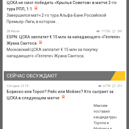
ЦСКА не смог победить «Крылья Советов» в матче 2-го
тура РПЛ, 1:1
Завершился матч 2-го тура Альфа-Банк Российской
Премьер-Лиги, в котором ...
28 Июля
11726
241
ESPN: ЦСКА заплатит € 15 млн за нападающего «Гёзтепе»
Жуана Сантоса
Московский ЦСКА заплатит € 15 млн за покупку
нападающего «Гёзтепе» Жуана Сантоса.
СЕЙЧАС ОБСУЖДАЮТ
Сегодня 12:19
6778
211
Бориско или Тороп? Рейс или Мойзес? Кто сыграет за
ЦСКА в следующем матче
Максим
поставил
кандидатуры
Торопа и
Мойзеса в