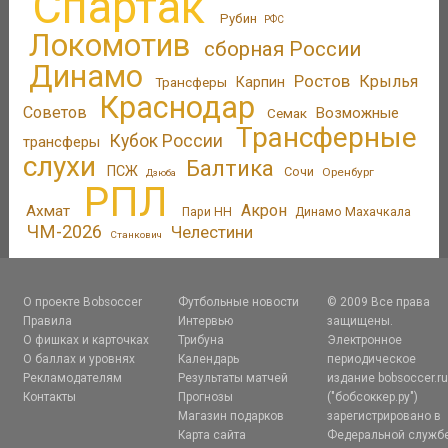
Спартак
Рубин
РФС
Локомотив
сборная России
Динамо
Ростов
Крылья
Трансферы
Карпин
Краснодар
Советов
Возможные
Семак
Трансферные
Кубок России
трансферы
слухи
Балтика
ПСЖ
Сочи
Оренбург
Дзюба
РПЛ
Акрон
Ахмат
Пари НН
Динамо Махачкала
ЧМ-2026
Челестини
Станкович
О проекте Bobsoccer
Футбольные новости
© 2009 Все права
Правила
Интервью
защищены.
О фишках и карточках
Трибуна
Электронное
О баллах и уровнях
Календарь
периодическое
Рекламодателям
Результаты матчей
издание bobsoccer.r
Контакты
Прогнозы
("бобсоккер.ру")
Магазин подарков
зарегистрировано в
Карта сайта
Федеральной служб