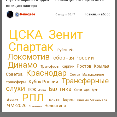
позицию вингера
Renegade
Говняный вброс
Сегодня 05:47
ЦСКА
Зенит
Спартак
Рубин
РФС
Локомотив
сборная России
Динамо
Ростов
Крылья
Трансферы
Карпин
Краснодар
Советов
Возможные
Семак
Трансферные
Кубок России
трансферы
слухи
Балтика
ПСЖ
Сочи
Оренбург
Дзюба
РПЛ
Акрон
Ахмат
Пари НН
Динамо Махачкала
ЧМ-2026
Челестини
Станкович