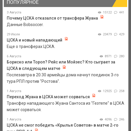
ПОПУЛЯРНОЕ
3 Августа
15122
441
Почему ЦСКА отказался от трансфера Жуана
Данные Bobsoccer.
29 Июля
23479
429
ЦСКА и новый нападающий
Еще о трансферах ЦСКА.
6 Августа
8971
280
Бориско или Тороп? Рейс или Мойзес? Кто сыграет за
ЦСКА в следующем матче
Послезавтра в 20.30 армейцы дома начнут поединок 3-го
тура РПЛ против "Ростова".
1 Августа
12925
258
Переход Жуана в ЦСКА может сорваться
Трансфер нападающего Жуана Сантоса из "Гезтепе" в ЦСКА
может сорваться.
1 Августа
4096
246
ЦСКА не смог победить «Крылья Советов» в матче 2-го