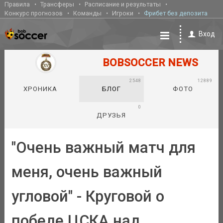
Правила
Трансферы
Расписание и результаты
Конкурс прогнозов
Команды
Игроки
Фрибет без депозита
Вход
BOBSOCCER NEWS
2548
12889
ХРОНИКА
БЛОГ
ФОТО
0
ДРУЗЬЯ
"Очень важный матч для
меня, очень важный
угловой" - Круговой о
победе ЦСКА над