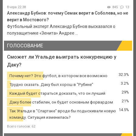
Вчера 22:38
845
13
Александр Бубнов: почему Семак верит в Соболева, но не
верит в Мостового?
Футбольный эксперт Александр Бубнов высказался о
полузащитнике «Зенита» Андрее ...
ГОЛОСОВАНИЕ
Сможет ли Угальде выиграть конкуренцию у
Даку?
32.3%
Почему нет? Это футбол, в котором все возможно
3.2%
Трудно сказать. Даку был хорош в "Рубине"
29%
Каждый будет стараться доказать, что он лучший
21%
Даку более стабилен, он будет основным форвардом
14.5%
Так Угальде в "Спартаке" вроде бы подыскивали новую
команду. Ситуация изменилась?
Всего голосов: 62