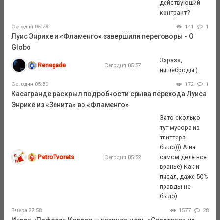
действующий
контракт?
Сегодня 05:23
141
1
Луис Энрике и «Фламенго» завершили переговоры - O
Globo
Зараза,
Renegade
Сегодня 05:57
нищеброды.)
Сегодня 05:30
172
1
Касагранде раскрыл подробности срыва перехода Луиса
Энрике из «Зенита» во «Фламенго»
Зато сколько
тут мусора из
твиттера
было))) А на
PetroTvorets
самом деле все
Сегодня 05:52
враньё) Как и
писал, даже 50%
правды не
было)
Вчера 22:58
1577
28
Игрок «Пафоса» Коррея — главная цель «Спартака» на