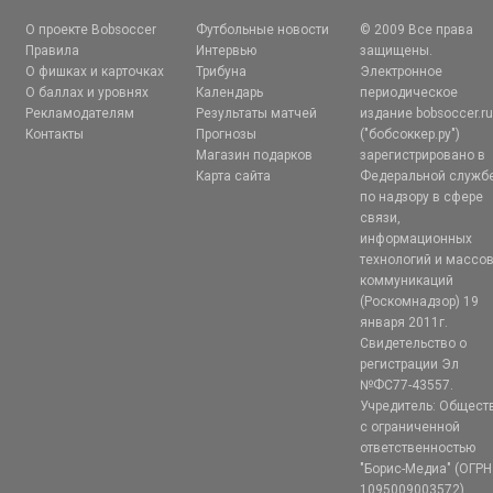
О проекте Bobsoccer
Футбольные новости
© 2009 Все права
Правила
Интервью
защищены.
О фишках и карточках
Трибуна
Электронное
О баллах и уровнях
Календарь
периодическое
Рекламодателям
Результаты матчей
издание bobsoccer.r
Контакты
Прогнозы
("бобсоккер.ру")
Магазин подарков
зарегистрировано в
Карта сайта
Федеральной служб
по надзору в сфере
связи,
информационных
технологий и массо
коммуникаций
(Роскомнадзор) 19
января 2011г.
Свидетельство о
регистрации Эл
№ФС77-43557.
Учредитель: Общест
с ограниченной
ответственностью
"Борис-Медиа" (ОГРН
1095009003572)