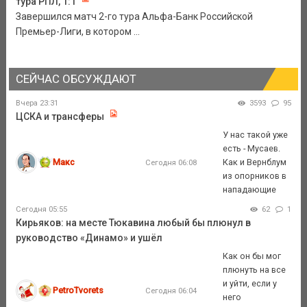
тура РПЛ, 1:1
Завершился матч 2-го тура Альфа-Банк Российской
Премьер-Лиги, в котором ...
СЕЙЧАС ОБСУЖДАЮТ
Вчера 23:31
3593
95
ЦСКА и трансферы
У нас такой уже
есть - Мусаев.
Макс
Как и Вернблум
Сегодня 06:08
из опорников в
нападающие
Сегодня 05:55
62
1
Кирьяков: на месте Тюкавина любый бы плюнул в
руководство «Динамо» и ушёл
Как он бы мог
плюнуть на все
и уйти, если у
PetroTvorets
Сегодня 06:04
него