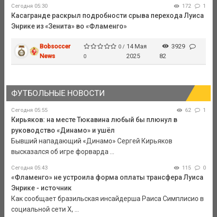
Сегодня 05:30
172
1
Касагранде раскрыл подробности срыва перехода Луиса
Энрике из «Зенита» во «Фламенго»
Bobsoccer
14 Мая
3929
0 /
News
2025
82
0
ФУТБОЛЬНЫЕ НОВОСТИ
Сегодня 05:55
62
1
Кирьяков: на месте Тюкавина любый бы плюнул в
руководство «Динамо» и ушёл
Бывший нападающий «Динамо» Сергей Кирьяков
высказался об игре форварда ...
Сегодня 05:43
115
0
«Фламенго» не устроила форма оплаты трансфера Луиса
Энрике - источник
Как сообщает бразильская инсайдерша Раиса Симплисио в
социальной сети Х, ...