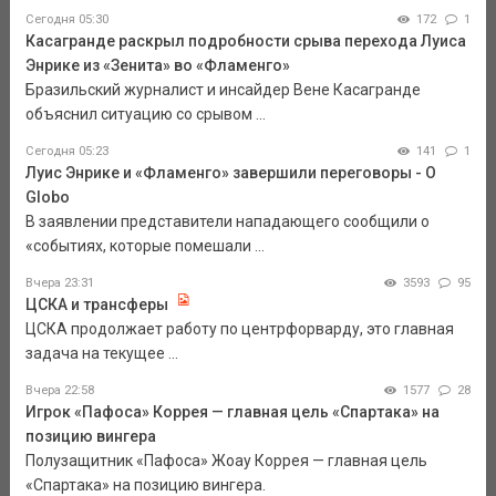
Сегодня 05:30
172
1
Касагранде раскрыл подробности срыва перехода Луиса
Энрике из «Зенита» во «Фламенго»
Бразильский журналист и инсайдер Вене Касагранде
объяснил ситуацию со срывом ...
Сегодня 05:23
141
1
Луис Энрике и «Фламенго» завершили переговоры - O
Globo
В заявлении представители нападающего сообщили о
«событиях, которые помешали ...
Вчера 23:31
3593
95
ЦСКА и трансферы
ЦСКА продолжает работу по центрфорварду, это главная
задача на текущее ...
Вчера 22:58
1577
28
Игрок «Пафоса» Коррея — главная цель «Спартака» на
позицию вингера
Полузащитник «Пафоса» Жоау Коррея — главная цель
«Спартака» на позицию вингера.