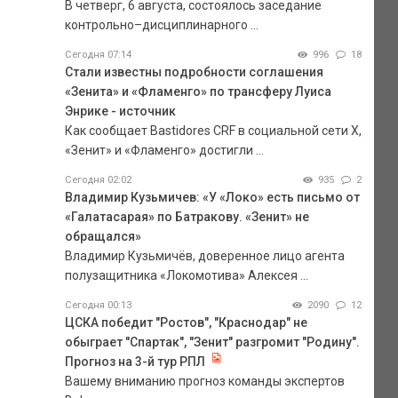
В четверг, 6 августа, состоялось заседание
контрольно–дисциплинарного ...
Сегодня 07:14
996
18
Стали известны подробности соглашения
«Зенита» и «Фламенго» по трансферу Луиса
Энрике - источник
Как сообщает Bastidores CRF в социальной сети Х,
«Зенит» и «Фламенго» достигли ...
Сегодня 02:02
935
2
Владимир Кузьмичев: «У «Локо» есть письмо от
«Галатасарая» по Батракову. «Зенит» не
обращался»
Владимир Кузьмичёв, доверенное лицо агента
полузащитника «Локомотива» Алексея ...
Сегодня 00:13
2090
12
ЦСКА победит "Ростов", "Краснодар" не
обыграет "Спартак", "Зенит" разгромит "Родину".
Прогноз на 3-й тур РПЛ
Вашему вниманию прогноз команды экспертов