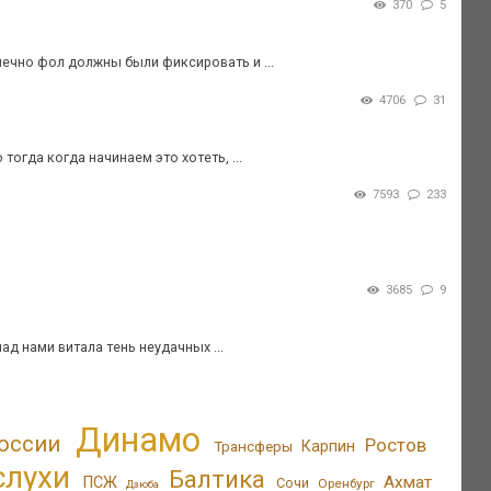
370
5
ечно фол должны были фиксировать и ...
4706
31
 тогда когда начинаем это хотеть, ...
7593
233
3685
9
ад нами витала тень неудачных ...
Динамо
оссии
Ростов
Трансферы
Карпин
слухи
Балтика
Ахмат
ПСЖ
Сочи
Оренбург
Дзюба