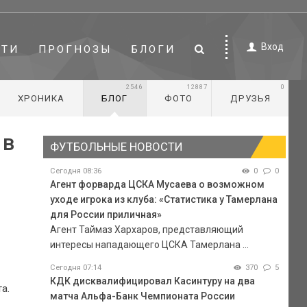
Вход
СТИ
ПРОГНОЗЫ
БЛОГИ
2546
12887
0
ХРОНИКА
БЛОГ
ФОТО
ДРУЗЬЯ
 в
ФУТБОЛЬНЫЕ НОВОСТИ
Сегодня 08:36
0
0
Агент форварда ЦСКА Мусаева о возможном
уходе игрока из клуба: «Статистика у Тамерлана
для России приличная»
Агент Таймаз Хархаров, представляющий
интересы нападающего ЦСКА Тамерлана ...
Сегодня 07:14
370
5
КДК дисквалифицировал Касинтуру на два
а.
матча Альфа-Банк Чемпионата России