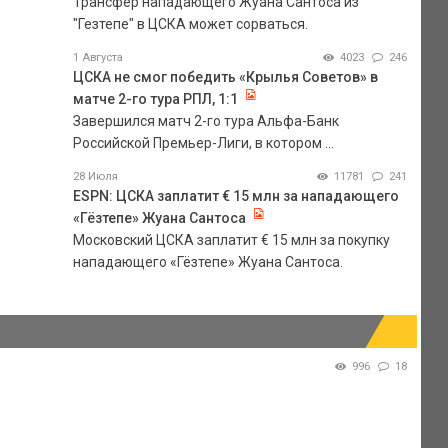
Трансфер нападающего Жуана Сантоса из
"Гезтепе" в ЦСКА может сорваться.
1 Августа
4023
246
ЦСКА не смог победить «Крылья Советов» в
матче 2-го тура РПЛ, 1:1
Завершился матч 2-го тура Альфа-Банк
Российской Премьер-Лиги, в котором ...
28 Июля
11781
241
ESPN: ЦСКА заплатит € 15 млн за нападающего
«Гёзтепе» Жуана Сантоса
Московский ЦСКА заплатит € 15 млн за покупку
нападающего «Гёзтепе» Жуана Сантоса.
996
18