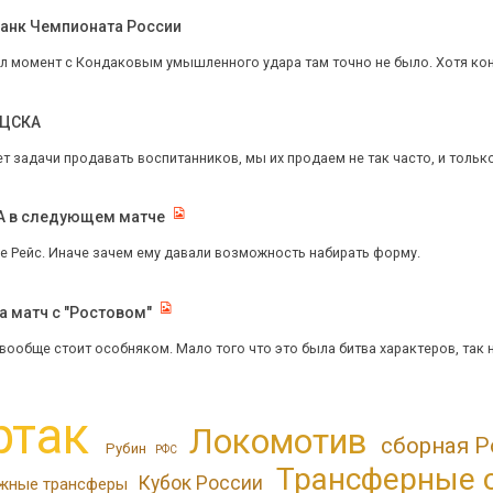
Банк Чемпионата России
л момент с Кондаковым умышленного удара там точно не было. Хотя кон
 ЦСКА
 нет задачи продавать воспитанников, мы их продаем не так часто, и только
КА в следующем матче
не Рейс. Иначе зачем ему давали возможность набирать форму.
 матч с "Ростовом"
вообще стоит особняком. Мало того что это была битва характеров, так н
ртак
Локомотив
сборная Р
Рубин
РФС
Трансферные 
Кубок России
жные трансферы