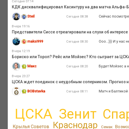
Сегодня 07:14
КДК дисквалифицировал Касинтуру на два матча Альфа-
Steil
Сейчас посмотре
Сегодня 08:38
Вчера 19:16
Представители Сиссе отреагировали на слухи об интересе
maksi999
Ооо...))) И у нас
Сегодня 08:30
Вчера 12:19
Бориско или Тороп? Рейс или Мойзес? Кто сыграет за ЦС
Макс
Будет Мойзес а 
Сегодня 08:20
Вчера 23:27
ЦСКА ждет поединок с неудобным соперником. Прогноз на
BOBstavka
Матч и Балтикой 
Сегодня 08:11
ЦСКА
Зенит
Спа
Краснодар
Крылья Советов
Возмо
Семак