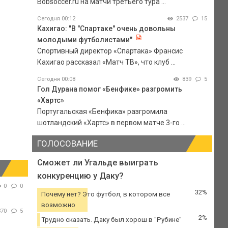
Bobsoccer.ru на матчи третьего тура ...
Сегодня 00:12
2537
15
Кахигао: "В "Спартаке" очень довольны
молодыми футболистами"
Спортивный директор «Спартака» Франсис
Кахигао рассказал «Матч ТВ», что клуб ...
Сегодня 00:08
839
5
Гол Дурана помог «Бенфике» разгромить
«Хартс»
Португальская «Бенфика» разгромила
шотландский «Хартс» в первом матче 3-го ...
ГОЛОСОВАНИЕ
Сможет ли Угальде выиграть
конкуренцию у Даку?
0
0
32%
Почему нет? Это футбол, в котором все
возможно
370
5
2%
Трудно сказать. Даку был хорош в "Рубине"