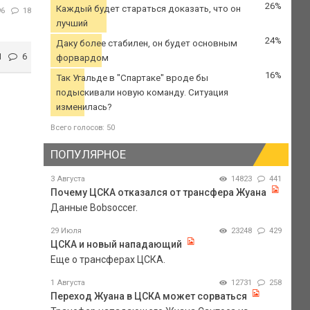
26%
Каждый будет стараться доказать, что он
96
18
лучший
24%
Даку более стабилен, он будет основным
1
6
форвардом
16%
Так Угальде в "Спартаке" вроде бы
подыскивали новую команду. Ситуация
изменилась?
Всего голосов: 50
ПОПУЛЯРНОЕ
3 Августа
14823
441
Почему ЦСКА отказался от трансфера Жуана
Данные Bobsoccer.
29 Июля
23248
429
ЦСКА и новый нападающий
Еще о трансферах ЦСКА.
1 Августа
12731
258
Переход Жуана в ЦСКА может сорваться