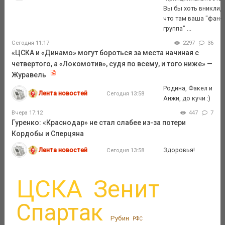
Вы бы хоть вникли,
что там ваша "фан-
группа" ...
Сегодня 11:17
2297
36
«ЦСКА и «Динамо» могут бороться за места начиная с
четвертого, а «Локомотив», судя по всему, и того ниже» —
Журавель
Родина, Факел и
Лента новостей
Сегодня 13:58
Анжи, до кучи :)
Вчера 17:12
447
7
Гуренко: «Краснодар» не стал слабее из-за потери
Кордобы и Сперцяна
Лента новостей
Здоровья!
Сегодня 13:58
ЦСКА
Зенит
Спартак
Рубин
РФС