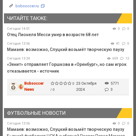
bobsoccer.ru
ЧИТАЙТЕ ТАКЖЕ:
Сегодня 14:01
0
0
Отец Лионеля Месси умер в возрасте 68 лет
Сегодня 13:56
41
0
Мамаев: возможно, Слуцкий возьмёт творческую паузу
Сегодня 13:24
659
12
«Зенит» отправляет Горшкова в «Оренбург», но сам игрок
отказывается - источник
Bobsoccer
23 Октября
5771
0
News
2024
3
/ 0
ФУТБОЛЬНЫЕ НОВОСТИ
Сегодня 13:56
0
0
Мамаев: возможно, Слуцкий возьмёт творческую паузу