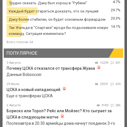
4.7%
Трудно сказать. Даку был хорош в "Рубине"
29.7%
Каждый будет стараться доказать, что он лучший
20.3%
Даку более стабилен, он будет основным форвардом
14.1%
Так Угальде в "Спартаке" вроде бы подыскивали новую
команду. Ситуация изменилась?
Всего голосов: 64
ПОПУЛЯРНОЕ
3 Августа
15239
441
Почему ЦСКА отказался от трансфера Жуана
Данные Bobsoccer.
29 Июля
23591
429
ЦСКА и новый нападающий
Еще о трансферах ЦСКА.
6 Августа
9183
286
Бориско или Тороп? Рейс или Мойзес? Кто сыграет за
ЦСКА в следующем матче
Послезавтра в 20.30 армейцы дома начнут поединок 3-го