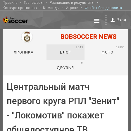
Правила
Трансферы
Расписание и результаты
Конкурс прогнозов
Команды
Игроки
Фрибет без депозита
Вход
BOBSOCCER NEWS
2543
12891
ХРОНИКА
БЛОГ
ФОТО
0
ДРУЗЬЯ
Центральный матч
первого круга РПЛ "Зенит"
- "Локомотив" покажет
общедоступное ТВ