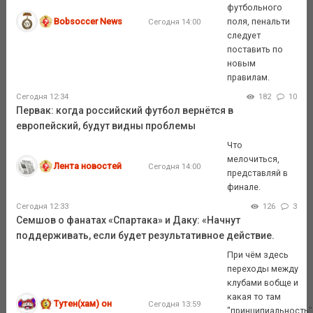
футбольного
Bobsoccer News
поля, пенальти
Сегодня 14:00
следует
поставить по
новым
правилам.
Сегодня 12:34
182
10
Первак: когда российский футбол вернётся в
европейский, будут видны проблемы
Что
мелочиться,
Лента новостей
Сегодня 14:00
представляй в
финале.
Сегодня 12:33
126
3
Семшов о фанатах «Спартака» и Даку: «Начнут
поддерживать, если будет результативное действие.
При чём здесь
переходы между
клубами вобще и
какая то там
Тутен(хам) он
Сегодня 13:59
"принципиальность"