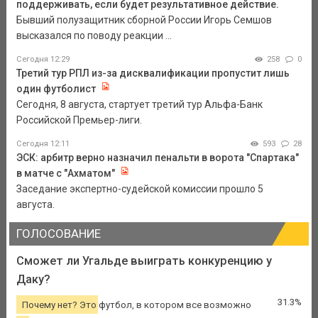
поддерживать, если будет результативное действие.
Бывший полузащитник сборной России Игорь Семшов
высказался по поводу реакции ...
Сегодня 12:29
258
0
Третий тур РПЛ из-за дисквалификации пропустит лишь
один футболист
Сегодня, 8 августа, стартует третий тур Альфа-Банк
Российской Премьер-лиги.
Сегодня 12:11
593
28
ЭСК: арбитр верно назначил пенальти в ворота "Спартака"
в матче с "Ахматом"
Заседание экспертно-судейской комиссии прошло 5
августа.
ГОЛОСОВАНИЕ
Сможет ли Угальде выиграть конкуренцию у
Даку?
31.3%
Почему нет? Это футбол, в котором все возможно