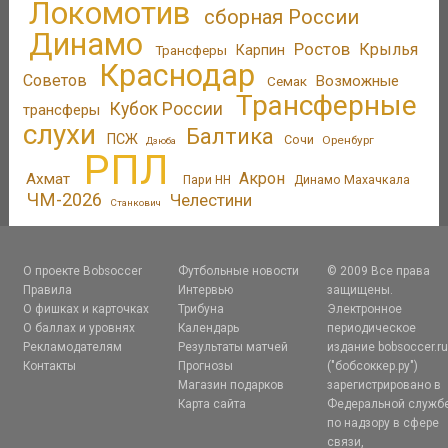
Локомотив
сборная России
Динамо
Ростов
Крылья
Трансферы
Карпин
Краснодар
Советов
Возможные
Семак
Трансферные
Кубок России
трансферы
слухи
Балтика
ПСЖ
Сочи
Оренбург
Дзюба
РПЛ
Акрон
Ахмат
Пари НН
Динамо Махачкала
ЧМ-2026
Челестини
Станкович
О проекте Bobsoccer
Футбольные новости
© 2009 Все права
Правила
Интервью
защищены.
О фишках и карточках
Трибуна
Электронное
О баллах и уровнях
Календарь
периодическое
Рекламодателям
Результаты матчей
издание bobsoccer.r
Контакты
Прогнозы
("бобсоккер.ру")
Магазин подарков
зарегистрировано в
Карта сайта
Федеральной служб
по надзору в сфере
связи,