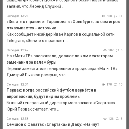
Бывший футболист ЦСКА и сборной России Павел Мамаев
заявил, что Леонид Слуцкий ...
Сегодня 13:24
558
11
«Зенит» отправляет Горшкова в «Оренбург», но сам игрок
отказывается - источник
Как сообщает инсайдер Иван Карпов в социальной сети
Telegram, «Зенит» отправляет ...
Сегодня 12:42
282
6
На «Матч ТВ» рассказали, делают ли комментаторам
замечания за каламбуры
Первый заместитель генерального продюсера «Матч ТВ»
Дмитрий Рыжков раскрыл, что ...
Сегодня 12:34
178
10
Первак: когда российский футбол вернётся в
европейский, будут видны проблемы
Бывший генеральный директор московского «Спартака»
Юрий Первак считает, что ...
Сегодня 12:33
126
3
Семшов о фанатах «Спартака» и Даку: «Начнут