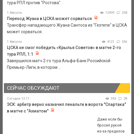
тура РПЛ против "Ростова".
1 Августа
12999
258
Переход Жуана в ЦСКА может сорваться
Трансфер нападающего Жуана Сантоса из "Гезтепе" в ЦСКА
может сорваться.
1 Августа
4121
246
ЦСКА не смог победить «Крылья Советов» в матче 2-го
тура РПЛ, 1:1
Завершился матч 2-го тура Альфа-Банк Российской
Премьер-Лиги, в котором ...
СЕЙЧАС ОБСУЖДАЮТ
Сегодня 12:11
593
28
ЭСК: арбитр верно назначил пенальти в ворота "Спартака"
в матче с "Ахматом"
Даже если бы
бросил рукой
из-за пределов