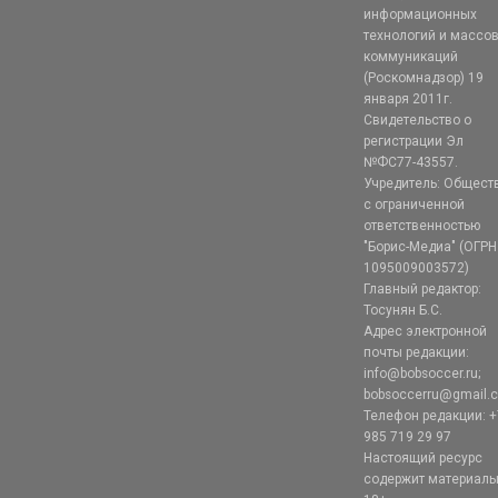
информационных
технологий и массо
коммуникаций
(Роскомнадзор) 19
января 2011г.
Свидетельство о
регистрации Эл
№ФС77-43557.
Учредитель: Общест
с ограниченной
ответственностью
"Борис-Медиа" (ОГРН
1095009003572)
Главный редактор:
Тосунян Б.С.
Адрес электронной
почты редакции:
info@bobsoccer.ru;
bobsoccerru@gmail.
Телефон редакции: +
985 719 29 97
Настоящий ресурс
содержит материал