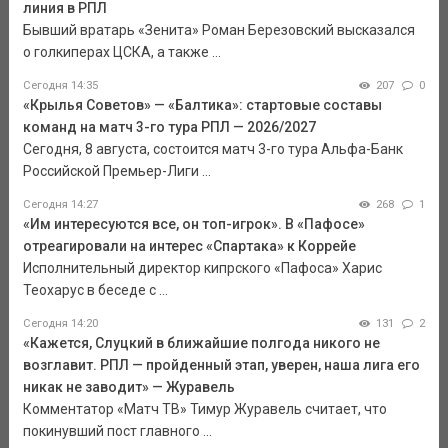
линия в РПЛ
Бывший вратарь «Зенита» Роман Березовский высказался
о голкиперах ЦСКА, а также ...
Сегодня 14:35
207
0
«Крылья Советов» — «Балтика»: стартовые составы
команд на матч 3-го тура РПЛ — 2026/2027
Сегодня, 8 августа, состоится матч 3-го тура Альфа-Банк
Российской Премьер-Лиги ...
Сегодня 14:27
268
1
«Им интересуются все, он топ-игрок». В «Пафосе»
отреагировали на интерес «Спартака» к Коррейе
Исполнительный директор кипрского «Пафоса» Харис
Теохарус в беседе с ...
Сегодня 14:20
131
2
«Кажется, Слуцкий в ближайшие полгода никого не
возглавит. РПЛ — пройденный этап, уверен, наша лига его
никак не заводит» — Журавель
Комментатор «Матч ТВ» Тимур Журавель считает, что
покинувший пост главного ...