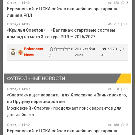
Сегодня 14:42
123
3
Березовский: в ЦСКА сейчас сильнейшая вратарская
линия в РПЛ
Сегодня 14:35
217
0
«Крылья Советов» — «Балтика»: стартовые составы
команд на матч 3-го тура РПЛ — 2026/2027
Bobsoccer
20 Октября
9270
0
News
2023
91
/ 0
ФУТБОЛЬНЫЕ НОВОСТИ
Сегодня 14:49
210
2
«Спартак» ищет варианты для Хлусевича и Зиньковского,
по Пруцеву переговоров нет
Московский «Спартак» продолжает поиск вариантов для
дальнейшего ...
Сегодня 14:42
180
6
Березовский: в ЦСКА сейчас сильнейшая вратарская