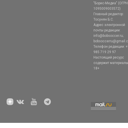
"Борис-Медиа" (ОГРН
1095009003572)
Главный редактор:
Тосунян Б.С.
Адрес электронной
почты редакции:
info@bobsoccer.ru;
bobsoccerru@gmail.
Телефон редакции: +
985 719 29 97
Настоящий ресурс
содержит материал
18+