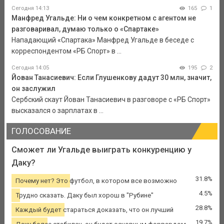
Сегодня 14:13
165
1
Манфред Угальде: Ни о чем конкретном с агентом не
разговаривал, думаю только о «Спартаке»
Нападающий «Спартака» Манфред Угальде в беседе с
корреспондентом «РБ Спорт» в ...
Сегодня 14:05
195
2
Йован Танасиевич: Если Глушенкову дадут 30 млн, значит,
он заслужил
Сербский скаут Йован Танасиевич в разговоре с «РБ Спорт»
высказался о зарплатах в ...
ГОЛОСОВАНИЕ
Сможет ли Угальде выиграть конкуренцию у
Даку?
31.8%
Почему нет? Это футбол, в котором все возможно
4.5%
Трудно сказать. Даку был хорош в "Рубине"
28.8%
Каждый будет стараться доказать, что он лучший
19.7%