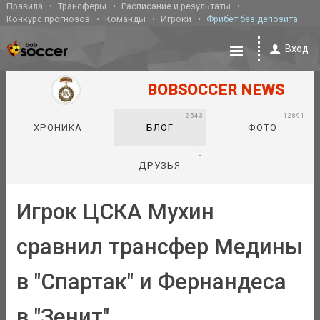
Правила
Трансферы
Расписание и результаты
Конкурс прогнозов
Команды
Игроки
Фрибет без депозита
Вход
BOBSOCCER NEWS
2543
12891
ХРОНИКА
БЛОГ
ФОТО
0
ДРУЗЬЯ
Игрок ЦСКА Мухин
сравнил трансфер Медины
в "Спартак" и Фернандеса
в "Зенит"