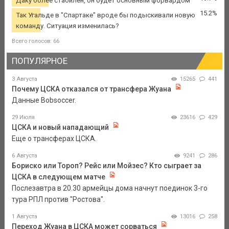
Даку более стабилен, он будет основным форвардом
15.2%
Так Угальде в "Спартаке" вроде бы подыскивали новую
команду. Ситуация изменилась?
Всего голосов: 66
ПОПУЛЯРНОЕ
3 Августа
15265
441
Почему ЦСКА отказался от трансфера Жуана
Данные Bobsoccer.
29 Июля
23616
429
ЦСКА и новый нападающий
Еще о трансферах ЦСКА.
6 Августа
9241
286
Бориско или Тороп? Рейс или Мойзес? Кто сыграет за
ЦСКА в следующем матче
Послезавтра в 20.30 армейцы дома начнут поединок 3-го
тура РПЛ против "Ростова".
1 Августа
13016
258
Переход Жуана в ЦСКА может сорваться