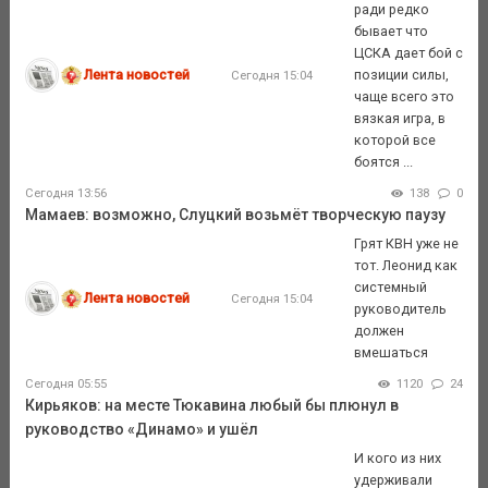
ради редко
бывает что
ЦСКА дает бой с
Лента новостей
позиции силы,
Сегодня 15:04
чаще всего это
вязкая игра, в
которой все
боятся ...
Сегодня 13:56
138
0
Мамаев: возможно, Слуцкий возьмёт творческую паузу
Грят КВН уже не
тот. Леонид как
системный
Лента новостей
Сегодня 15:04
руководитель
должен
вмешаться
Сегодня 05:55
1120
24
Кирьяков: на месте Тюкавина любый бы плюнул в
руководство «Динамо» и ушёл
И кого из них
удерживали