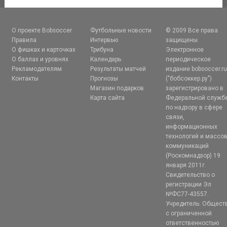
О проекте Bobsoccer
Футбольные новости
© 2009 Все права
Правила
Интервью
защищены.
О фишках и карточках
Трибуна
Электронное
О баллах и уровнях
Календарь
периодическое
Рекламодателям
Результаты матчей
издание bobsoccer.r
Контакты
Прогнозы
("бобсоккер.ру")
Магазин подарков
зарегистрировано в
Карта сайта
Федеральной служб
по надзору в сфере
связи,
информационных
технологий и массо
коммуникаций
(Роскомнадзор) 19
января 2011г.
Свидетельство о
регистрации Эл
№ФС77-43557.
Учредитель: Общест
с ограниченной
ответственностью