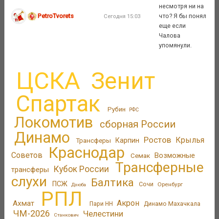
несмотря ни на
PetroTvorets
что? Я бы понял
Сегодня 15:03
еще если
Чалова
упомянули.
ЦСКА
Зенит
Спартак
Рубин
РФС
Локомотив
сборная России
Динамо
Ростов
Крылья
Трансферы
Карпин
Краснодар
Советов
Возможные
Семак
Трансферные
Кубок России
трансферы
слухи
Балтика
ПСЖ
Сочи
Оренбург
Дзюба
РПЛ
Акрон
Ахмат
Пари НН
Динамо Махачкала
ЧМ-2026
Челестини
Станкович