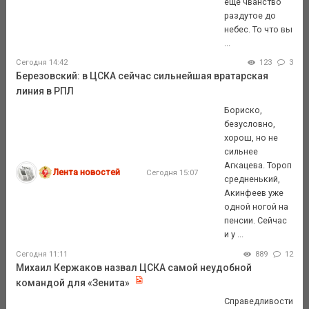
ещё чванство
раздутое до
небес. То что вы
...
Сегодня 14:42
123
3
Березовский: в ЦСКА сейчас сильнейшая вратарская
линия в РПЛ
Бориско,
безусловно,
хорош, но не
сильнее
Агкацева. Тороп
Лента новостей
Сегодня 15:07
средненький,
Акинфеев уже
одной ногой на
пенсии. Сейчас
и у ...
Сегодня 11:11
889
12
Михаил Кержаков назвал ЦСКА самой неудобной
командой для «Зенита»
Справедливости