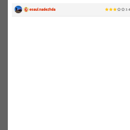
esaul.nadezhda
3.4