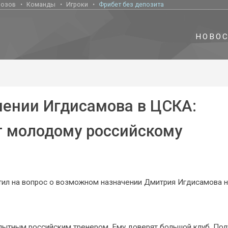
нозов
Команды
Игроки
Фрибет без депозита
НОВО
ении Игдисамова в ЦСКА:
т молодому российскому
ил на вопрос о возможном назначении Дмитрия Игдисамова н
ытным российским тренером. Ему доверят большой клуб. Пол