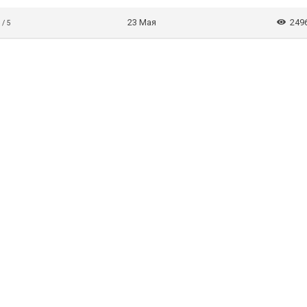
23 Мая
249
 / 5