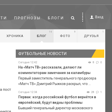
Вход
СТИ
ПРОГНОЗЫ
БЛОГИ
16
9
1
ХРОНИКА
БЛОГ
ФОТО
ДРУЗЬЯ
ФУТБОЛЬНЫЕ НОВОСТИ
Сегодня 12:42
8
0
На «Матч ТВ» рассказали, делают ли
комментаторам замечания за каламбуры
Первый заместитель генерального продюсера
«Матч ТВ» Дмитрий Рыжков раскрыл, что ...
а пост
Сегодня 12:34
28
1
Первак: когда российский футбол вернётся в
европейский, будут видны проблемы
Бывший генеральный директор московского
учится