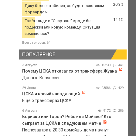
20.3%
Даку более стабилен, он будет основным
форвардом
14.1%
Так Угальде в "Спартаке" вроде бы
подыскивали новую команду. Ситуация
изменилась?
Всего голосов: 64
ПОПУЛЯРНОЕ
3 Августа
15230
441
Почему ЦСКА отказался от трансфера Жуана
Данные Bobsoccer.
29 Июля
23586
429
ЦСКА и новый нападающий
Еще о трансферах ЦСКА.
6 Августа
9172
286
Бориско или Тороп? Рейс или Мойзес? Кто
сыграет за ЦСКА в следующем матче
Послезавтра в 20.30 армейцы дома начнут