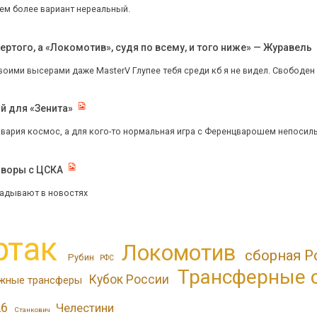
 тем более вариант нереальный.
ертого, а «Локомотив», судя по всему, и того ниже» — Журавель
воими высерами даже MasterV Глупее тебя среди кб я не видел. Свободен
й для «Зенита»
авария космос, а для кого-то нормальная игра с Ференцварошем непосил
оворы с ЦСКА
адывают в новостях
ртак
Локомотив
сборная Р
Рубин
РФС
Трансферные 
Кубок России
жные трансферы
26
Челестини
Станкович