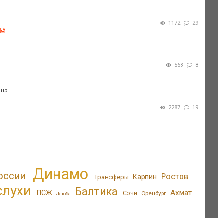
1172
29
568
8
ьна
2287
19
Динамо
оссии
Ростов
Трансферы
Карпин
слухи
Балтика
Ахмат
ПСЖ
Сочи
Оренбург
Дзюба