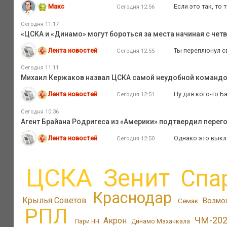
Макс
Если это так, то
Сегодня 12:56
Сегодня 11:17
«ЦСКА и «Динамо» могут бороться за места начиная с четв
Лента новостей
Ты переплюнул с
Сегодня 12:55
Сегодня 11:11
Михаил Кержаков назвал ЦСКА самой неудобной командо
Лента новостей
Ну для кого-то Б
Сегодня 12:51
Сегодня 10:36
Агент Брайана Родригеса из «Америки» подтвердил перег
Лента новостей
Однако это выкл
Сегодня 12:50
ЦСКА
Зенит
Спа
Краснодар
Крылья Советов
Возмо
Семак
РПЛ
ЧМ-20
Акрон
Пари НН
Динамо Махачкала