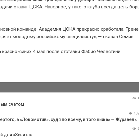
задачи ставит ЦСКА. Наверное, у такого клуба всегда цель бор
основной команде. Академия ЦСКА прекрасно сработала. Трене
веряет молодому российскому специалисту», — сказал Семин.
а красно-синих 4 мая после отставки Фабио Челестини.
ьным счетом
13
ертого, а «Локомотив», судя по всему, и того ниже» — Журавель
й для «Зенита»