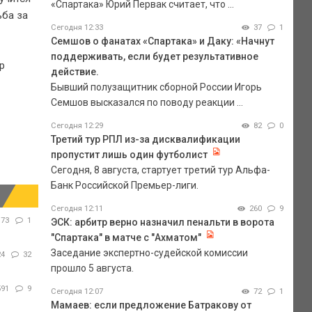
«Спартака» Юрий Первак считает, что ...
ьба за
Сегодня 12:33
37
1
Семшов о фанатах «Спартака» и Даку: «Начнут
поддерживать, если будет результативное
р
действие.
Бывший полузащитник сборной России Игорь
Семшов высказался по поводу реакции ...
Сегодня 12:29
82
0
Третий тур РПЛ из-за дисквалификации
пропустит лишь один футболист
Сегодня, 8 августа, стартует третий тур Альфа-
Банк Российской Премьер-лиги.
Сегодня 12:11
260
9
173
1
ЭСК: арбитр верно назначил пенальти в ворота
"Спартака" в матче с "Ахматом"
Заседание экспертно-судейской комиссии
24
32
прошло 5 августа.
591
9
Сегодня 12:07
72
1
Мамаев: если предложение Батракову от