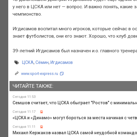
у него в ЦСКА или нет — вопрос. И важно понять, какие 
чемпионство.
Игдисамов воспитал много игроков, которые сейчас в 
знает футболистов, они его знают. Хорошо, что клуб до
39-летний Игдисамов был назначен и.о. главного тренер
ЦСКА
,
Сёмин
,
Игдисамов
www.sport-express.ru
ЧИТАЙТЕ ТАКЖЕ:
Сегодня 11:53
Семшов считает, что ЦСКА обыграет "Ростов" с минимал
Сегодня 11:17
«ЦСКА и «Динамо» могут бороться за места начиная с четв
Сегодня 11:11
Михаил Кержаков назвал ЦСКА самой неудобной командо