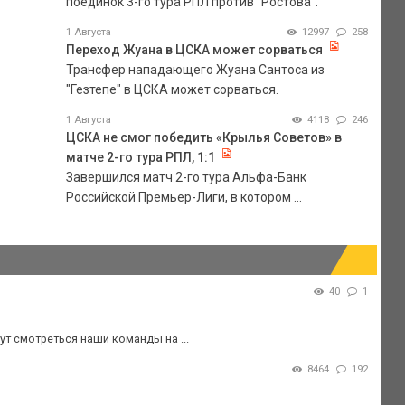
поединок 3-го тура РПЛ против "Ростова".
1 Августа
12997
258
Переход Жуана в ЦСКА может сорваться
Трансфер нападающего Жуана Сантоса из
"Гезтепе" в ЦСКА может сорваться.
1 Августа
4118
246
ЦСКА не смог победить «Крылья Советов» в
матче 2-го тура РПЛ, 1:1
Завершился матч 2-го тура Альфа-Банк
Российской Премьер-Лиги, в котором ...
40
1
ут смотреться наши команды на ...
8464
192