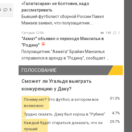
«Галатасарая» не болтовня, надо
6
3
рассматривать
Бывший футболист сборной России Павел
Мамаев заявил, что полузащитник ...
Сегодня 12:06
148
1
"Ахмат" объявил о переходе Мансильи в
"Родину"
Полузащитник "Ахмата" Брайан Мансилья
отправился в аренду в "Родину", сообщает ...
ГОЛОСОВАНИЕ
Сможет ли Угальде выиграть
конкуренцию у Даку?
31.3%
Почему нет? Это футбол, в котором все
возможно
4.7%
Трудно сказать. Даку был хорош в "Рубине"
29.7%
Каждый будет стараться доказать, что он
лучший