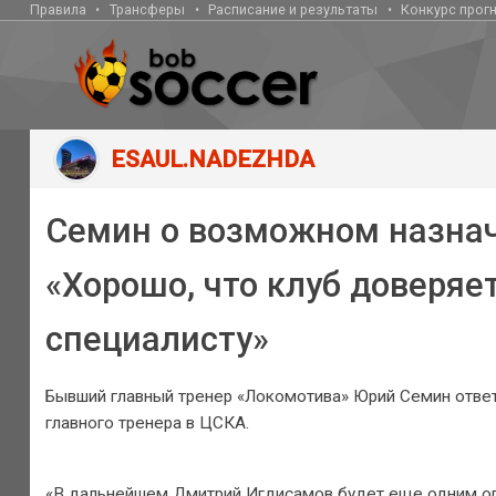
Правила
Трансферы
Расписание и результаты
Конкурс прог
ESAUL.NADEZHDA
Семин о возможном назнач
«Хорошо, что клуб доверяе
специалисту»
Бывший главный тренер «Локомотива» Юрий Семин ответ
главного тренера в ЦСКА.
«В дальнейшем Дмитрий Игдисамов будет еще одним оп