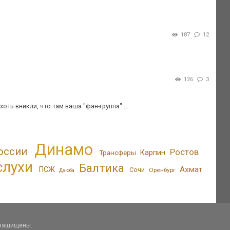
187
12
126
3
ть вникли, что там ваша "фан-группа" ...
Динамо
оссии
Ростов
Трансферы
Карпин
слухи
Балтика
Ахмат
ПСЖ
Сочи
Оренбург
Дзюба
 защищены.