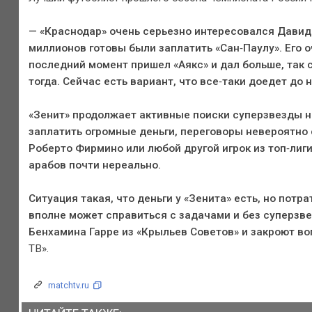
— «Краснодар» очень серьезно интересовался Давид
миллионов готовы были заплатить «Сан‑Паулу». Его о
последний момент пришел «Аякс» и дал больше, так 
тогда. Сейчас есть вариант, что все‑таки доедет до 
«Зенит» продолжает активные поиски суперзвезды на
заплатить огромные деньги, переговоры невероятно 
Роберто Фирмино или любой другой игрок из топ‑лиг
арабов почти нереально.
Ситуация такая, что деньги у «Зенита» есть, но потр
вполне может справиться с задачами и без суперзве
Бенхамина Гарре из «Крыльев Советов» и закроют в
ТВ».
matchtv.ru