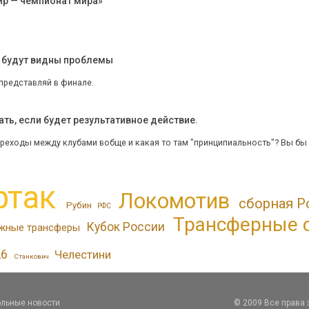
ир — чемпионат мира»
, будут видны проблемы
представляй в финале.
ть, если будет результативное действие.
реходы между клубами вобще и какая то там "принципиальность"? Вы бы хо
ртак
Локомотив
сборная Р
Рубин
РФС
Трансферные 
Кубок России
жные трансферы
26
Челестини
Станкович
льные новости
© 2009 Все права