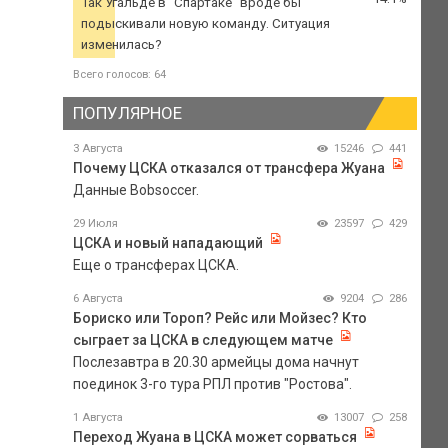
Так Угальде в "Спартаке" вроде бы
подыскивали новую команду. Ситуация
изменилась?
Всего голосов: 64
ПОПУЛЯРНОЕ
3 Августа
15246
441
Почему ЦСКА отказался от трансфера Жуана
Данные Bobsoccer.
29 Июля
23597
429
ЦСКА и новый нападающий
Еще о трансферах ЦСКА.
6 Августа
9204
286
Бориско или Тороп? Рейс или Мойзес? Кто
сыграет за ЦСКА в следующем матче
Послезавтра в 20.30 армейцы дома начнут
поединок 3-го тура РПЛ против "Ростова".
1 Августа
13007
258
Переход Жуана в ЦСКА может сорваться