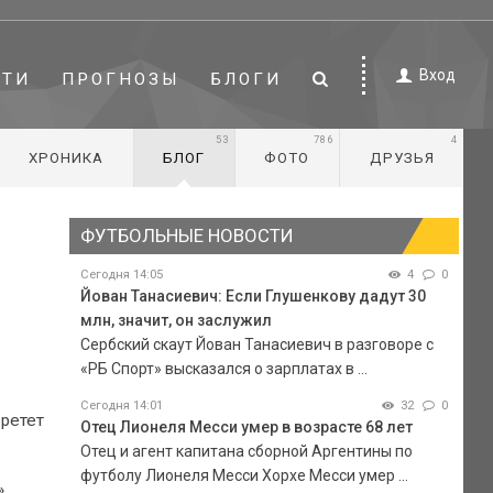
Вход
СТИ
ПРОГНОЗЫ
БЛОГИ
53
786
4
ХРОНИКА
БЛОГ
ФОТО
ДРУЗЬЯ
ФУТБОЛЬНЫЕ НОВОСТИ
Сегодня 14:05
4
0
Йован Танасиевич: Если Глушенкову дадут 30
млн, значит, он заслужил
Сербский скаут Йован Танасиевич в разговоре с
«РБ Спорт» высказался о зарплатах в ...
Сегодня 14:01
32
0
бретет
Отец Лионеля Месси умер в возрасте 68 лет
Отец и агент капитана сборной Аргентины по
футболу Лионеля Месси Хорхе Месси умер ...
.