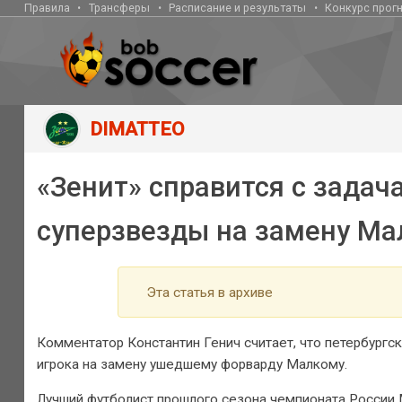
Правила
Трансферы
Расписание и результаты
Конкурс прог
DIMATTEO
«Зенит» справится с задач
суперзвезды на замену Мал
Эта статья в архиве
Комментатор Константин Генич считает, что петербургск
игрока на замену ушедшему форварду Малкому.
Лучший футболист прошлого сезона чемпионата России 