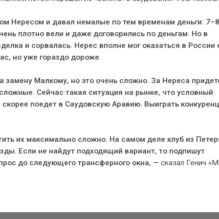
ом Нересом и давал немалые по тем временам деньги: 7–
чень плотно вели и даже договорились по деньгам. Но в
сделка и сорвалась. Нерес вполне мог оказаться в России
нас, но уже гораздо дороже.
 замену Малкому, но это очень сложно. За Нереса придет
сложные. Сейчас такая ситуация на рынке, что условный
и скорее поедет в Саудовскую Аравию. Выиграть конкуренц
атить их максимально сложно. На самом деле клуб из Петер
зды. Если не найдут подходящий вариант, то подпишут
опрос до следующего трансферного окна, —
сказал Генич «М