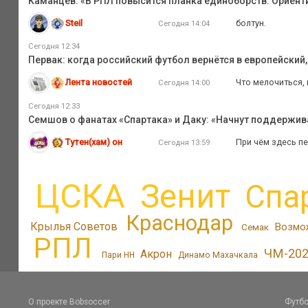
Каманцев: «В РПЛ повысится планка единоборств. Ориент
Steil
болтун.
Сегодня 14:04
Сегодня 12:34
Первак: когда российский футбол вернётся в европейский
Лента новостей
Что мелочиться, 
Сегодня 14:00
Сегодня 12:33
Семшов о фанатах «Спартака» и Даку: «Начнут поддержива
Тутен(хам) он
При чём здесь пе
Сегодня 13:59
ЦСКА
Зенит
Спа
Краснодар
Крылья Советов
Возмо
Семак
РПЛ
ЧМ-20
Акрон
Пари НН
Динамо Махачкала
О проекте Bobsoccer
Футбо