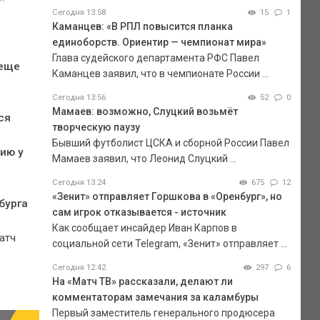
Сегодня 13:58
15
1
Каманцев: «В РПЛ повысится планка
8
единоборств. Ориентир — чемпионат мира»
Глава судейского департамента РФС Павел
 еще
Каманцев заявил, что в чемпионате России ...
Сегодня 13:56
52
0
Мамаев: возможно, Слуцкий возьмёт
ся
творческую паузу
Бывший футболист ЦСКА и сборной России Павел
ию у
Мамаев заявил, что Леонид Слуцкий ...
Сегодня 13:24
675
12
«Зенит» отправляет Горшкова в «Оренбург», но
бурга
сам игрок отказывается - источник
Как сообщает инсайдер Иван Карпов в
атч
социальной сети Telegram, «Зенит» отправляет ...
Сегодня 12:42
297
6
На «Матч ТВ» рассказали, делают ли
комментаторам замечания за каламбуры
Первый заместитель генерального продюсера