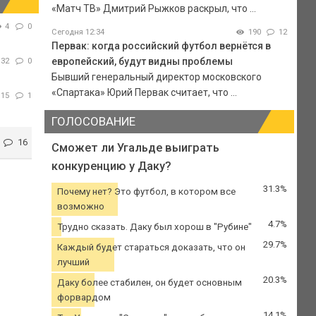
«Матч ТВ» Дмитрий Рыжков раскрыл, что ...
4
0
Сегодня 12:34
190
12
Первак: когда российский футбол вернётся в
европейский, будут видны проблемы
32
0
Бывший генеральный директор московского
«Спартака» Юрий Первак считает, что ...
15
1
ГОЛОСОВАНИЕ
16
Сможет ли Угальде выиграть
конкуренцию у Даку?
31.3%
Почему нет? Это футбол, в котором все
возможно
4.7%
Трудно сказать. Даку был хорош в "Рубине"
29.7%
Каждый будет стараться доказать, что он
лучший
20.3%
Даку более стабилен, он будет основным
форвардом
14.1%