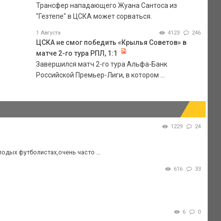
Трансфер нападающего Жуана Сантоса из
"Гезтепе" в ЦСКА может сорваться.
1 Августа
4123
246
ЦСКА не смог победить «Крылья Советов» в
матче 2-го тура РПЛ, 1:1
Завершился матч 2-го тура Альфа-Банк
Российской Премьер-Лиги, в котором ...
1229
24
лодых футболистах,очень часто ...
616
33
6
0