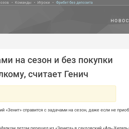
нозов
Команды
Игроки
Фрибет без депозита
НОВО
ами на сезон и без покупки
кому, считает Генич
ий «Зенит» справится с задачами на сезон, даже если не прио
Малком летом перешел из «Зенита» в саудовский «Аль‑Хиляль»