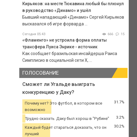
Кирьяков: на месте Тюкавина любый бы плюнул
в руководство «Динамо» и ушёл
Бывший нападающий «Динамо» Сергей Кирьяков
высказался об игре форварда ...
Сегодня 05:43
666
15
«Фламенго» не устроила форма оплаты
трансфера Луиса Энрике - источник
Как сообщает бразильская инсайдерша Раиса
Симплисио в социальной сети Х, ...
ГОЛОСОВАНИЕ
Сможет ли Угальде выиграть
конкуренцию у Даку?
31.7%
Почему нет? Это футбол, в котором все
возможно
3.2%
Трудно сказать. Даку был хорош в "Рубине"
30.2%
Каждый будет стараться доказать, что он
лучший