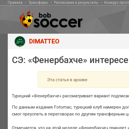
Правила
Трансферы
Расписание и результаты
Конкурс прог
DIMATTEO
СЭ: «Фенербахче» интерес
Эта статья в архиве
Турецкий «Фенербахче» рассматривает вариант подписа
По данным издания Fotomac, турецкий клуб намерен дог
смог преуспеть в переговорах по другим трансферным ц
Отмечается, что на этой неделе «Фенербахче» пришлет 