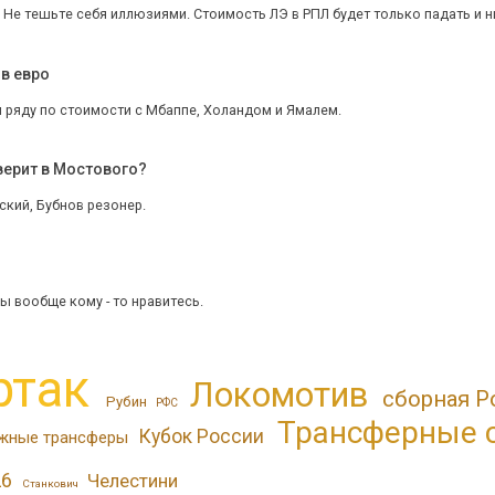
 Не тешьте себя иллюзиями. Стоимость ЛЭ в РПЛ будет только падать и ни
в евро
 ряду по стоимости с Мбаппе, Холандом и Ямалем.
верит в Мостового?
ский, Бубнов резонер.
ы вообще кому - то нравитесь.
ртак
Локомотив
сборная Р
Рубин
РФС
Трансферные 
Кубок России
жные трансферы
26
Челестини
Станкович