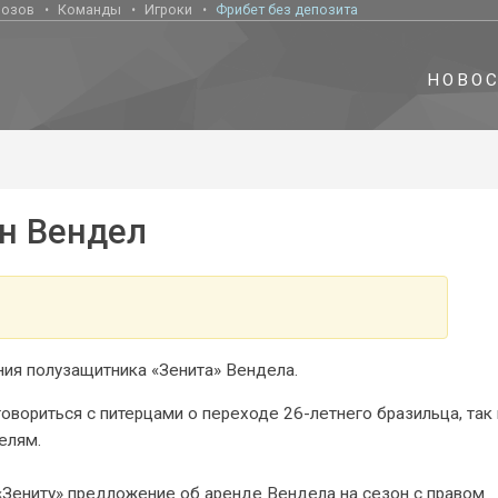
нозов
Команды
Игроки
Фрибет без депозита
НОВО
ен Вендел
ния полузащитника «Зенита» Вендела.
овориться с питерцами о переходе 26-летнего бразильца, так 
елям.
«Зениту» предложение об аренде Вендела на сезон с правом