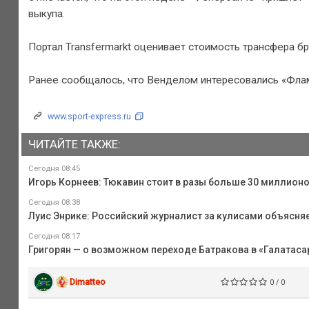
выкупа.
Портал Transfermarkt оценивает стоимость трансфера бр
Ранее сообщалось, что Венделом интересовались «Флам
www.sport-express.ru
ЧИТАЙТЕ ТАКЖЕ:
Сегодня 08:45
Игорь Корнеев: Тюкавин стоит в разы больше 30 миллионо
Сегодня 08:38
Луис Энрике: Российский журналист за кулисами объясня
Сегодня 08:17
Григорян — о возможном переходе Батракова в «Галатасара
Dimatteo
0 / 0