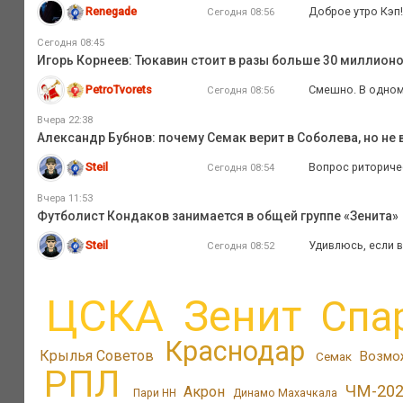
Renegade
Доброе утро Кэп!
Сегодня 08:56
Сегодня 08:45
Игорь Корнеев: Тюкавин стоит в разы больше 30 миллионо
PetroTvorets
Смешно. В одном
Сегодня 08:56
Вчера 22:38
Александр Бубнов: почему Семак верит в Соболева, но не 
Steil
Вопрос риториче
Сегодня 08:54
Вчера 11:53
Футболист Кондаков занимается в общей группе «Зенита»
Steil
Удивлюсь, если в
Сегодня 08:52
ЦСКА
Зенит
Спа
Краснодар
Крылья Советов
Возмо
Семак
РПЛ
ЧМ-20
Акрон
Пари НН
Динамо Махачкала