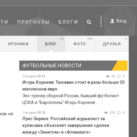
Вход
СТИ
ПРОГНОЗЫ
БЛОГИ
53
786
4
ХРОНИКА
БЛОГ
ФОТО
ДРУЗЬЯ
ФУТБОЛЬНЫЕ НОВОСТИ
Сегодня 08:45
69
2
Игорь Корнеев: Тюкавин стоит в разы больше 30
миллионов евро
Экс-тренер сборной России, бывший футболист
ЦСКА и "Барселоны" Игорь Корнеев ...
Сегодня 08:38
215
0
как не
Луис Энрике: Российский журналист за
кулисами объясняет завершение сделки
между «Зенитом» и «Фламенго»