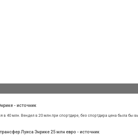
нрике - источник
в 40 млн. Вендел в 20 млн.при спортдире, без спортдира цена была бы вы
трансфер Луиса Энрике 25 млн евро - источник