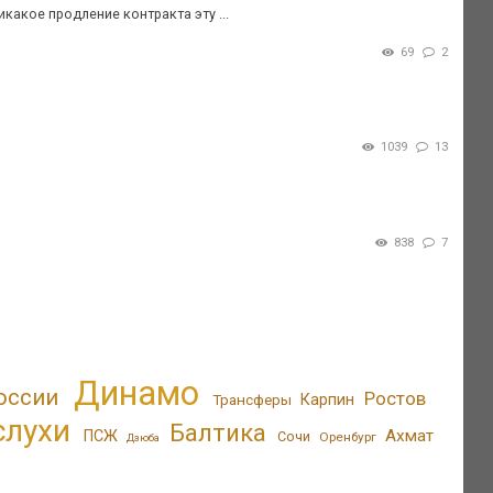
какое продление контракта эту ...
69
2
1039
13
838
7
Динамо
оссии
Ростов
Трансферы
Карпин
слухи
Балтика
Ахмат
ПСЖ
Сочи
Оренбург
Дзюба