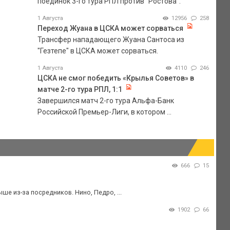
поединок 3-го тура РПЛ против "Ростова".
1 Августа
12956
258
Переход Жуана в ЦСКА может сорваться
Трансфер нападающего Жуана Сантоса из
"Гезтепе" в ЦСКА может сорваться.
1 Августа
4110
246
ЦСКА не смог победить «Крылья Советов» в
матче 2-го тура РПЛ, 1:1
Завершился матч 2-го тура Альфа-Банк
Российской Премьер-Лиги, в котором ...
666
15
ше из-за посредников. Нино, Педро, ...
1902
66