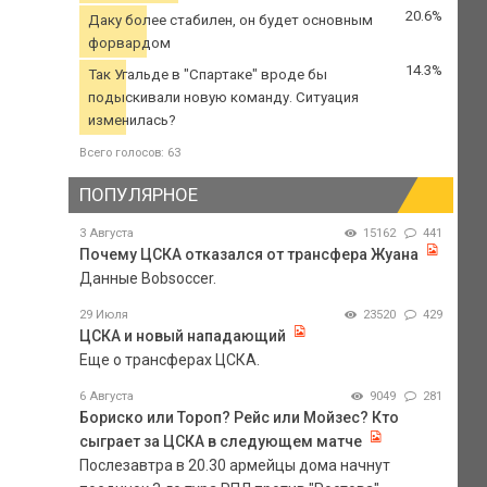
20.6%
Даку более стабилен, он будет основным
форвардом
14.3%
Так Угальде в "Спартаке" вроде бы
подыскивали новую команду. Ситуация
изменилась?
Всего голосов: 63
ПОПУЛЯРНОЕ
3 Августа
15162
441
Почему ЦСКА отказался от трансфера Жуана
Данные Bobsoccer.
29 Июля
23520
429
ЦСКА и новый нападающий
Еще о трансферах ЦСКА.
6 Августа
9049
281
Бориско или Тороп? Рейс или Мойзес? Кто
сыграет за ЦСКА в следующем матче
Послезавтра в 20.30 армейцы дома начнут