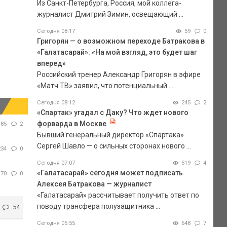
Из Санкт-Петербурга, Россия, мой коллега-
журналист Дмитрий Зимин, освещающий ...
Сегодня 08:17
59
0
Григорян — о возможном переходе Батракова в
«Галатасарай»: «На мой взгляд, это будет шаг
вперед»
Российский тренер Александр Григорян в эфире
«Матч ТВ» заявил, что потенциальный ...
Сегодня 08:12
245
2
«Спартак» угадал с Даку? Что ждет нового
форварда в Москве
85
2
Бывший генеральный директор «Спартака»
Сергей Шавло — о сильных сторонах нового ...
234
0
Сегодня 07:07
519
4
«Галатасарай» сегодня может подписать
70
0
Алексея Батракова — журналист
«Галатасарай» рассчитывает получить ответ по
поводу трансфера полузащитника ...
54
Сегодня 05:55
648
7