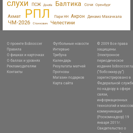
слухи
Балтика
ПСЖ
Сочи
Оренбург
Дзюба
РПЛ
Акрон
Ахмат
Пари НН
Динамо Махачкала
ЧМ-2026
Челестини
Станкович
О проекте Bobsoccer
Футбольные новости
© 2009 Все права
Правила
Интервью
защищены.
О фишках и карточках
Трибуна
Электронное
О баллах и уровнях
Календарь
периодическое
Рекламодателям
Результаты матчей
издание bobsoccer.r
Контакты
Прогнозы
("бобсоккер.ру")
Магазин подарков
зарегистрировано в
Карта сайта
Федеральной служб
по надзору в сфере
связи,
информационных
технологий и массо
коммуникаций
(Роскомнадзор) 19
января 2011г.
Свидетельство о