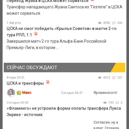
Переход Жуана в ЦСКА может сорваться
Трансфер нападающего Жуана Сантоса из "Гезтепе" в ЦСКА
может сорваться.
1 Августа
4096
246
ЦСКА не смог победить «Крылья Советов» в матче 2-го
тура РПЛ, 1:1
Завершился матч 2-го тура Альфа-Банк Российской
Премьер-Лиги, в котором ...
СЕЙЧАС ОБСУЖДАЮТ
Вчера 23:31
4012
101
ЦСКА и трансферы
Макс
Яровинского!
Сегодня 06:47
Сегодня 05:43
193
2
«Фламенго» не устроила форма оплаты трансфера Луиса
Энрике - источник
Согласен, ну а
вдруг. Сгорела