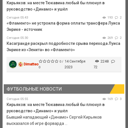
Кирьяков: на месте Тюкавина любый бы плюнул в
руководство «Динамо» и ушёл
Сегодня 05:43
193
2
«Фламенго» не устроила форма оплаты трансфера Луиса
Энрике - источник
Сегодня 05:30
269
2
Касагранде раскрыл подробности срыва перехода Луиса
Энрике из «Зенита» во «Фламенго»
14 Сентября
2248
0 /
Dimatteo
2023
72
0
ФУТБОЛЬНЫЕ НОВОСТИ
Сегодня 05:55
169
3
Кирьяков: на месте Тюкавина любый бы плюнул в
руководство «Динамо» и ушёл
Бывший нападающий «Динамо» Сергей Кирьяков
высказался об игре форварда ...