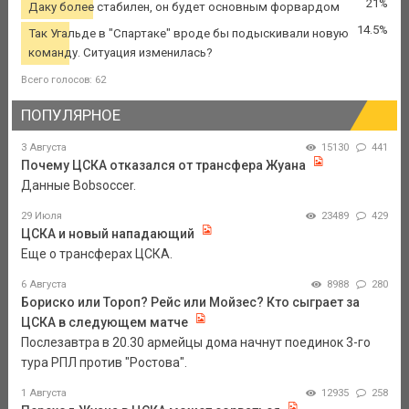
21%
Даку более стабилен, он будет основным форвардом
14.5%
Так Угальде в "Спартаке" вроде бы подыскивали новую
команду. Ситуация изменилась?
Всего голосов: 62
ПОПУЛЯРНОЕ
3 Августа
15130
441
Почему ЦСКА отказался от трансфера Жуана
Данные Bobsoccer.
29 Июля
23489
429
ЦСКА и новый нападающий
Еще о трансферах ЦСКА.
6 Августа
8988
280
Бориско или Тороп? Рейс или Мойзес? Кто сыграет за
ЦСКА в следующем матче
Послезавтра в 20.30 армейцы дома начнут поединок 3-го
тура РПЛ против "Ростова".
1 Августа
12935
258