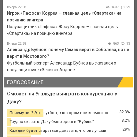
Вчера 22:58
1637
29
Игрок «Пафоса» Коррея — главная цель «Спартака» на
позицию вингера
Полузащитник «Пафоса» Жоау Коррея — главная цель
«Спартака» на позицию вингера.
Вчера 22:38
863
13
Александр Бубнов: почему Семак верит в Соболева, но не
верит в Мостового?
Футбольный эксперт Александр Бубнов высказался о
полузащитнике «Зенита» Андрее ...
ГОЛОСОВАНИЕ
Сможет ли Угальде выиграть конкуренцию у
Даку?
32.3%
Почему нет? Это футбол, в котором все возможно
3.2%
Трудно сказать. Даку был хорош в "Рубине"
29%
Каждый будет стараться доказать, что он лучший