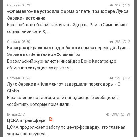
Сегодня 05:43
219
3
«Фламенго» не устроила форма оплаты трансфера Луиса
Энрике - источник
Как сообщает бразильская инсайдерша Раиса Симплисио в
социальной сети Х, ...
Сегодня 05:30
269
2
Касагранде раскрыл подробности срыва перехода Луиса
Энрике из «Зенита» во «Фламенго»
Бразильский журналист и инсайдер Вене Касагранде
объяснил ситуацию со срывом ...
Сегодня 05:23
227
3
Луис Энрике и «Фламенго» завершили переговоры - O
Globo
В заявлении представители нападающего сообщили о
«событиях, которые помешали ...
Вчера 23:31
3997
99
ЦСКА и трансферы
ЦСКА продолжает работу по центрфорварду, это главная
задача на текущее ...