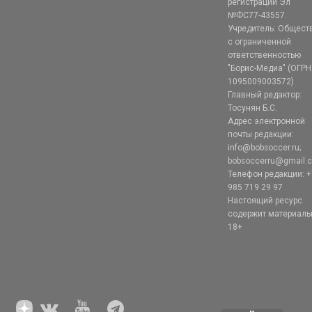
регистрации Эл
№ФС77-43557.
Учредитель: Общест
с ограниченной
ответственностью
"Борис-Медиа" (ОГРН
1095009003572)
Главный редактор:
Тосунян Б.С.
Адрес электронной
почты редакции:
info@bobsoccer.ru;
bobsoccerru@gmail.
Телефон редакции: +
985 719 29 97
Настоящий ресурс
содержит материал
18+