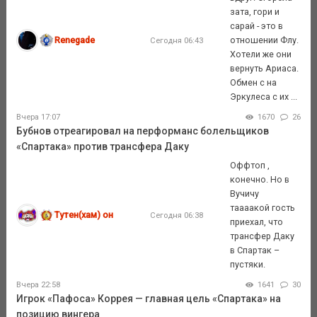
зата, гори и
сарай - это в
Renegade
отношении Флу.
Сегодня 06:43
Хотели же они
вернуть Ариаса.
Обмен с на
Эркулеса с их ...
Вчера 17:07
1670
26
Бубнов отреагировал на перформанс болельщиков
«Спартака» против трансфера Даку
Оффтоп ,
конечно. Но в
Вучичу
таааакой гость
Тутен(хам) он
Сегодня 06:38
приехал, что
трансфер Даку
в Спартак –
пустяки.
Вчера 22:58
1641
30
Игрок «Пафоса» Коррея — главная цель «Спартака» на
позицию вингера