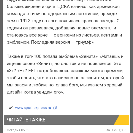
больше, жирнее и ярче. ЦСКА начинал как армейская
команда с типично сдержанным логотипом, прежде
чем в 1923 году на лого появилась красная звезда. С
годами он развивался, добавляя новые элементы и
становясь все ярче — с венками из листьев, лентами и
эмблемой. Последняя версия — триумф».
Также в топ-100 попала эмблема «Зенита»: «Читаешь и
ищешь слово «Зенит», но оно так и не появляется. Это
«3»? «H»? FFT потребовалось слишком много времени,
чтобы понять, что это написано не алфавитом, который
мы знаем и любим, но, слава богу, мы узанем хороший
дизайн, когда увидим его».
www.sport-express.ru
ЧИТАЙТЕ ТАКЖЕ:
Сегодня 05:55
175
3