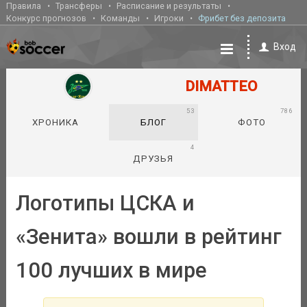
Правила
Трансферы
Расписание и результаты
Конкурс прогнозов
Команды
Игроки
Фрибет без депозита
Вход
DIMATTEO
53
786
ХРОНИКА
БЛОГ
ФОТО
4
ДРУЗЬЯ
Логотипы ЦСКА и
«Зенита» вошли в рейтинг
100 лучших в мире