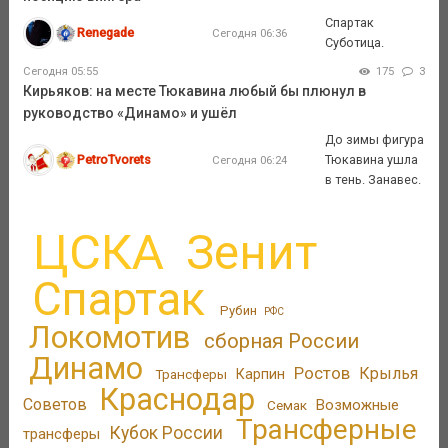
Спартак
Renegade
Сегодня 06:36
Суботица.
Сегодня 05:55
175
3
Кирьяков: на месте Тюкавина любый бы плюнул в
руководство «Динамо» и ушёл
До зимы фигура
PetroTvorets
Тюкавина ушла
Сегодня 06:24
в тень. Занавес.
ЦСКА
Зенит
Спартак
Рубин
РФС
Локомотив
сборная России
Динамо
Ростов
Крылья
Трансферы
Карпин
Краснодар
Советов
Возможные
Семак
Трансферные
Кубок России
трансферы