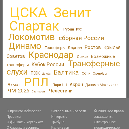
ЦСКА
Зенит
Спартак
Рубин
РФС
Локомотив
сборная России
Динамо
Ростов
Крылья
Трансферы
Карпин
Краснодар
Советов
Возможные
Семак
Трансферные
Кубок России
трансферы
слухи
Балтика
ПСЖ
Сочи
Оренбург
Дзюба
РПЛ
Акрон
Ахмат
Пари НН
Динамо Махачкала
ЧМ-2026
Челестини
Станкович
О проекте Bobsoccer
Футбольные новости
© 2009 Все права
Правила
Интервью
защищены.
О фишках и карточках
Трибуна
Электронное
О баллах и уровнях
Календарь
периодическое