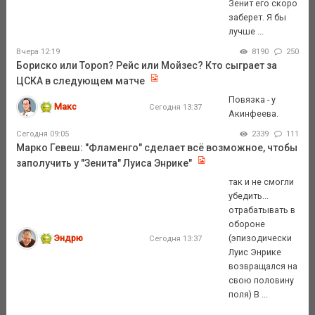
Зенит его скоро
заберет. Я бы
лучше ...
Вчера 12:19
8190
250
Бориско или Тороп? Рейс или Мойзес? Кто сыграет за
ЦСКА в следующем матче
Повязка - у
Макс
Сегодня 13:37
Акинфеева.
Сегодня 09:05
2339
111
Марко Гевеш: "Фламенго" сделает всё возможное, чтобы
заполучить у "Зенита" Луиса Энрике"
так и не смогли
убедить...
отрабатывать в
обороне
Эндрю
(эпизодически
Сегодня 13:37
Луис Энрике
возвращался на
свою половину
поля) В ...