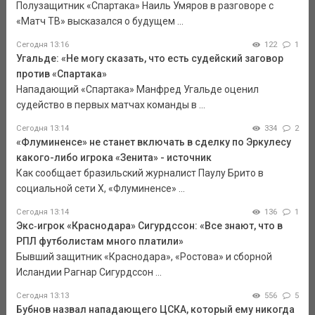
Полузащитник «Спартака» Наиль Умяров в разговоре с
«Матч ТВ» высказался о будущем ...
Сегодня 13:16
122
1
Угальде: «Не могу сказать, что есть судейский заговор
против «Спартака»
Нападающий «Спартака» Манфред Угальде оценил
судейство в первых матчах команды в ...
Сегодня 13:14
334
2
«Флуминенсе» не станет включать в сделку по Эркулесу
какого-либо игрока «Зенита» - источник
Как сообщает бразильский журналист Паулу Брито в
социальной сети Х, «Флуминенсе» ...
Сегодня 13:14
136
1
Экс‑игрок «Краснодара» Сигурдссон: «Все знают, что в
РПЛ футболистам много платили»
Бывший защитник «Краснодара», «Ростова» и сборной
Исландии Рагнар Сигурдссон ...
Сегодня 13:13
556
5
Бубнов назвал нападающего ЦСКА, который ему никогда