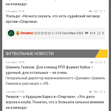
на команду»
Сегодня 13:16
122
1
Угальде: «Не могу сказать, что есть судейский заговор
против «Спартака»
Dimatteo
13 Сентября 2023
614
0
0 / 0
ФУТБОЛЬНЫЕ НОВОСТИ
Сегодня 13:39
13
0
Шамиль Газизов: Для команд РПЛ формат Кубка —
удачный, для остальных — не очень
Генеральный директор махачкалинского «Динамо» Шамиль
Газизов в разговоре с «РБ ...
Сегодня 13:20
184
2
Умяров — о будущем Барко в «Спартаке»: «Это дело
игрока и клуба. Понятно, что у Эсекьеля сильное влияние
на команду»