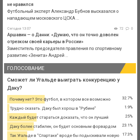
не нравился
Футбольный эксперт Александр Бубнов высказался о
нападающем московского ЦСКА ...
Сегодня 13:07
72
0
Аршавин — о Данни: «Думаю, что он точно доволен
отрезком своей карьеры в России»
Заместитель председателя правления по спортивному
развитию «Зенита» Андрей ...
ГОЛОСОВАНИЕ
Сможет ли Угальде выиграть конкуренцию у
Даку?
32.7%
Почему нет? Это футбол, в котором все возможно
1.9%
Трудно сказать. Даку был хорош в "Рубине"
25%
Каждый будет стараться доказать, что он лучший
23.1%
Даку более стабилен, он будет основным форвардом
17.3%
Так Угальде в "Спартаке" вроде бы подыскивали новую