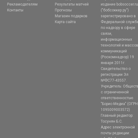
Рекламодателям
Результаты матчей
издание bobsoccer.r
Контакты
Прогнозы
("бобсоккер.ру")
Магазин подарков
зарегистрировано в
Карта сайта
Федеральной служб
по надзору в сфере
связи,
информационных
технологий и массо
коммуникаций
(Роскомнадзор) 19
января 2011г.
Свидетельство о
регистрации Эл
№ФС77-43557.
Учредитель: Общест
с ограниченной
ответственностью
"Борис-Медиа" (ОГРН
1095009003572)
Главный редактор:
Тосунян Б.С.
Адрес электронной
почты редакции: