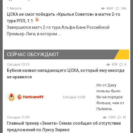
1 Августа
4041
246
ЦСКА не смог победить «Крылья Советов» в матче 2-го
тура РПЛ, 1:1
Завершился матч 2-го тура Альфа-Банк Российской
Премьер-Лиги, в котором ...
СЕЙЧАС ОБСУЖДАЮТ
Сегодня 13:13
478
4
Бубнов назвал нападающего ЦСКА, который ему никогда
не нравился
Но от Даку
пользы было
Hurricane99
бы на порядок
Сегодня 13:40
больше, чем от
Пьянича.
Сегодня 11:09
1393
41
Главный тренер «Зенита» Семак сообщил об отсутствии
предложений по Луису Энрике