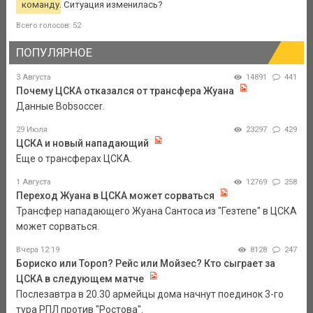
команду. Ситуация изменилась?
Всего голосов: 52
ПОПУЛЯРНОЕ
3 Августа
14891
441
Почему ЦСКА отказался от трансфера Жуана
Данные Bobsoccer.
29 Июля
23297
429
ЦСКА и новый нападающий
Еще о трансферах ЦСКА.
1 Августа
12769
258
Переход Жуана в ЦСКА может сорваться
Трансфер нападающего Жуана Сантоса из "Гезтепе" в ЦСКА
может сорваться.
Вчера 12:19
8128
247
Бориско или Тороп? Рейс или Мойзес? Кто сыграет за
ЦСКА в следующем матче
Послезавтра в 20.30 армейцы дома начнут поединок 3-го
тура РПЛ против "Ростова".