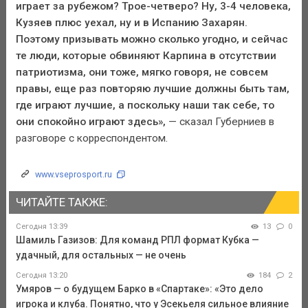
играет за рубежом? Трое-четверо? Ну, 3-4 человека,
Кузяев плюс уехал, ну и в Испанию Захарян.
Поэтому призывать можно сколько угодно, и сейчас
те люди, которые обвиняют Карпина в отсутствии
патриотизма, они тоже, мягко говоря, не совсем
правы, еще раз повторяю лучшие должны быть там,
где играют лучшие, а поскольку наши так себе, то
они спокойно играют здесь»,
— сказал Губерниев в
разговоре с корреспондентом.
www.vseprosport.ru
ЧИТАЙТЕ ТАКЖЕ:
Сегодня 13:39
13
0
Шамиль Газизов: Для команд РПЛ формат Кубка —
удачный, для остальных — не очень
Сегодня 13:20
184
2
Умяров — о будущем Барко в «Спартаке»: «Это дело
игрока и клуба. Понятно, что у Эсекьеля сильное влияние