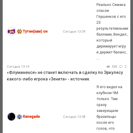
Реально Семака
спасли
Глушенков с его
23
результативными
Тутен(хам) он
Сегодня 13:39
баллами, Вендел ,
который
дирижирует игру
и держит баланс,
...
Сегодня 13:14
334
2
«Флуминенсе» не станет включать в сделку по Эркулесу
какого-либо игрока «Зенита» - источник
Я его видел на
клубном ЧМ
только. Там
сразу
заверещали
Renegade
бразильцы
Сегодня 13:38
после его
голов, что