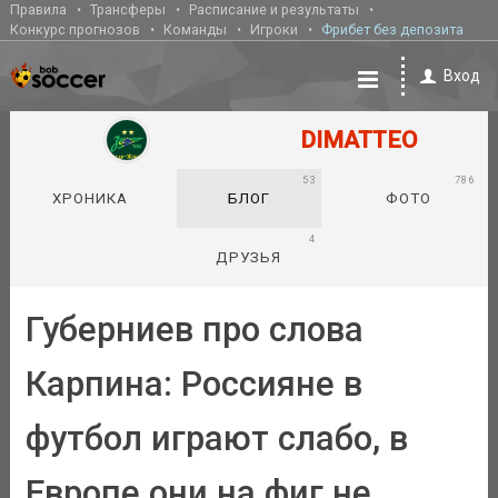
Правила
Трансферы
Расписание и результаты
Конкурс прогнозов
Команды
Игроки
Фрибет без депозита
Вход
DIMATTEO
53
786
ХРОНИКА
БЛОГ
ФОТО
4
ДРУЗЬЯ
Губерниев про слова
Карпина: Россияне в
футбол играют слабо, в
Европе они на фиг не