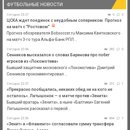
ФУТБОЛЬНЫЕ НОВОСТИ
Сегодня 23:27
0
0
ЦСКА ждет поединок с неудобным соперником. Прогноз
на матч с "Ростовом"
Прогноз обозревателя Bobsoccer.ru Максима Квятковского
на матч 3-го тура Альфа-Банк РПЛ ...
Сегодня 22:44
282
0
Сенников высказался о словах Баринова про побег
игроков из «Локомотива»
Бывший защитник московского «Локомотива» Дмитрий
Сенников прокомментировал ...
Сегодня 22:37
251
1
«Прекрасно пообщались, никаких обид ни на кого не
осталось». Латышонок — о матче против «Зенита»
Бывший вратарь «Зенита», а ныне «Балтики» Евгений
Латышонок рассказал о первой ...
Сегодня 22:36
804
7
«Зенит» и «Фламенго» согласовали сумму трансфера