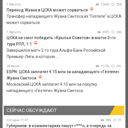
1 Августа
12646
258
Переход Жуана в ЦСКА может сорваться
Трансфер нападающего Жуана Сантоса из "Гезтепе" в ЦСКА
может сорваться.
1 Августа
3997
246
ЦСКА не смог победить «Крылья Советов» в матче 2-го
тура РПЛ, 1:1
Завершился матч 2-го тура Альфа-Банк Российской
Премьер-Лиги, в котором ...
28 Июля
11726
241
ESPN: ЦСКА заплатит € 15 млн за нападающего «Гёзтепе»
Жуана Сантоса
Московский ЦСКА заплатит € 15 млн за покупку
нападающего «Гёзтепе» Жуана Сантоса.
СЕЙЧАС ОБСУЖДАЮТ
Сегодня 11:47
985
21
Губерниев: в комментариях пишут г***о, а очередь за