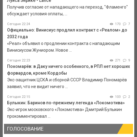
Луиса Энрике - Lance
Получив согласие от нападающего на переход, "Фламенго"
обсуждает условия оплаты, ...
Сегодня 22:24
170
7
Официально: Винисиус продлил контракт с «Реалом» до
2032 года
«Реал» объявил о продлении контракта с нападающим
Винисиусом Жуниором. Новое ...
Сегодня 22:23
271
9
Пономарёв: в Даку ничего особенного, в РПЛ нет хороших
форвардов, кроме Кордобы
Экс-защитник ЦСКА и сборной СССР Владимир Пономарёв
заявил, что не видит ничего ...
Сегодня 22:15
103
2
Булыкин: Баринов по-прежнему легенда «Локомотива»
Экс-игрок московского «Локомотива» Дмитрий Булыкин
прокомментировал ...
ГОЛОСОВАНИЕ