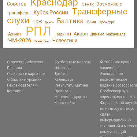
Краснодар
Советов
Возможные
Семак
Трансферные
Кубок России
трансферы
слухи
Балтика
ПСЖ
Сочи
Оренбург
Дзюба
РПЛ
Акрон
Ахмат
Пари НН
Динамо Махачкала
ЧМ-2026
Челестини
Станкович
О проекте Bobsoccer
Футбольные новости
© 2009 Все права
Правила
Интервью
защищены.
О фишках и карточках
Трибуна
Электронное
О баллах и уровнях
Календарь
периодическое
Рекламодателям
Результаты матчей
издание bobsoccer.r
Контакты
Прогнозы
("бобсоккер.ру")
Магазин подарков
зарегистрировано в
Карта сайта
Федеральной служб
по надзору в сфере
связи,
информационных
технологий и массо
коммуникаций