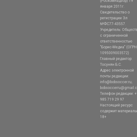
(Роскомнадзор) 19
января 2011г.
Свидетельство о
регистрации Эл
№ФС77-43557.
Учредитель: Общест
с ограниченной
ответственностью
"Борис-Медиа" (ОГРН
1095009003572)
Главный редактор:
Тосунян Б.С.
Адрес электронной
почты редакции:
info@bobsoccer.ru;
bobsoccerru@gmail.
Телефон редакции: +
985 719 29 97
Настоящий ресурс
содержит материал
18+