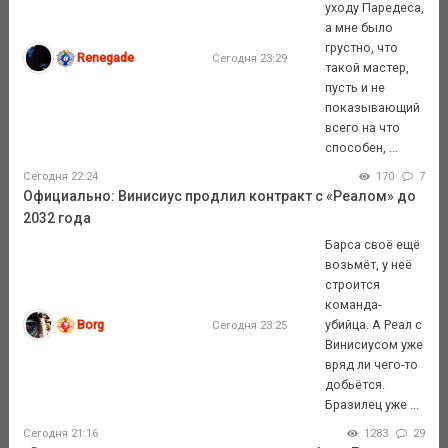
уходу Паредеса,
а мне было
грустно, что
Renegade
Сегодня 23:29
такой мастер,
пусть и не
показывающий
всего на что
способен, ...
Сегодня 22:24
170
7
Официально: Винисиус продлил контракт с «Реалом» до
2032 года
Барса своё ещё
возьмёт, у неё
строится
команда-
Borg
убийца. А Реал с
Сегодня 23:25
Винисиусом уже
вряд ли чего-то
добьётся.
Бразилец уже ...
Сегодня 21:16
1283
29