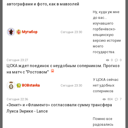
автографами и фото, как в мавзолей
Ну, куда уж мне
до вас...
изучавшего
горбачёвско-
Мутабор
Сегодня 23:30
ельцинскую
версию истории
моего
государства.
Сегодня 23:27
0
0
ЦСКА ждет поединок с неудобным соперником. Прогноз
на матч с "Ростовом"
У ЦСКА сейчас
BOBstavka
нет удобных
Сегодня 23:30
соперников
Сегодня 22:36
804
7
«Зенит» и «Фламенго» согласовали сумму трансфера
Луиса Энрике - Lance
Помню все
радовались