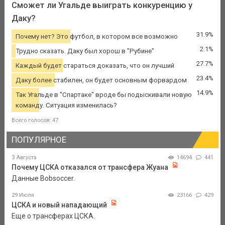
Сможет ли Угальде выиграть конкуренцию у
Даку?
31.9%
Почему нет? Это футбол, в котором все возможно
2.1%
Трудно сказать. Даку был хорош в "Рубине"
27.7%
Каждый будет стараться доказать, что он лучший
23.4%
Даку более стабилен, он будет основным форвардом
14.9%
Так Угальде в "Спартаке" вроде бы подыскивали новую
команду. Ситуация изменилась?
Всего голосов: 47
ПОПУЛЯРНОЕ
3 Августа
14694
441
Почему ЦСКА отказался от трансфера Жуана
Данные Bobsoccer.
29 Июля
23166
429
ЦСКА и новый нападающий
Еще о трансферах ЦСКА.