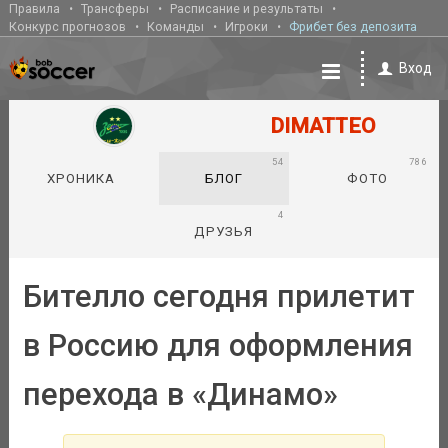
Правила
Трансферы
Расписание и результаты
Конкурс прогнозов
Команды
Игроки
Фрибет без депозита
Вход
DIMATTEO
54
786
ХРОНИКА
БЛОГ
ФОТО
4
ДРУЗЬЯ
Бителло сегодня прилетит
в Россию для оформления
перехода в «Динамо»