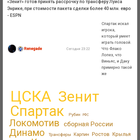
«Зенит» готов принять рассрочку по трансферу Луиса
Энрике, при стоимости пакета сделки более 40 млн. евро
- ESPN
Спартак искал
игрока,
который умеет
играть головой.
Renegade
Что Флако
Сегодня 23:22
Лопез, что
Виньяс, и Даку
примерно такой
же
ЦСКА
Зенит
Спартак
Рубин
РФС
Локомотив
сборная России
Динамо
Ростов
Крылья
Трансферы
Карпин