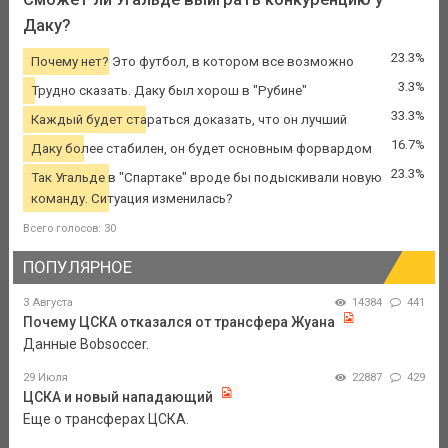
Даку?
23.3%
Почему нет? Это футбол, в котором все возможно
3.3%
Трудно сказать. Даку был хорош в "Рубине"
33.3%
Каждый будет стараться доказать, что он лучший
16.7%
Даку более стабилен, он будет основным форвардом
23.3%
Так Угальде в "Спартаке" вроде бы подыскивали новую
команду. Ситуация изменилась?
Всего голосов: 30
ПОПУЛЯРНОЕ
3 Августа
14384
441
Почему ЦСКА отказался от трансфера Жуана
Данные Bobsoccer.
29 Июля
22887
429
ЦСКА и новый нападающий
Еще о трансферах ЦСКА.