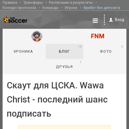
Правила
Трансферы
Расписание и результаты
Конкурс прогнозов
Команды
Игроки
Фрибет без депозита
Вход
FNM
14
3
ХРОНИКА
БЛОГ
ФОТО
2
ДРУЗЬЯ
Скаут для ЦСКА. Wawa
Christ - последний шанс
подписать