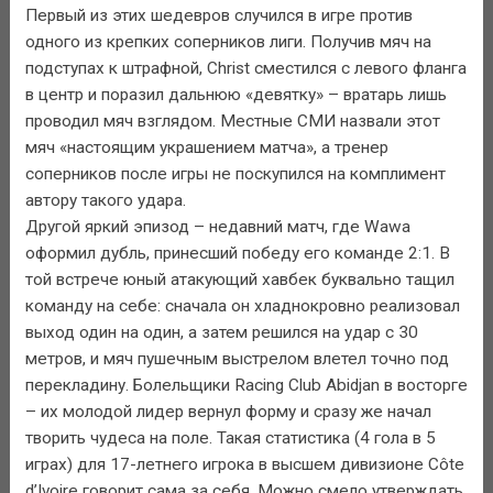
Первый из этих шедевров случился в игре против
одного из крепких соперников лиги. Получив мяч на
подступах к штрафной, Christ сместился с левого фланга
в центр и поразил дальнюю «девятку» – вратарь лишь
проводил мяч взглядом. Местные СМИ назвали этот
мяч «настоящим украшением матча», а тренер
соперников после игры не поскупился на комплимент
автору такого удара.
Другой яркий эпизод – недавний матч, где Wawa
оформил дубль, принесший победу его команде 2:1. В
той встрече юный атакующий хавбек буквально тащил
команду на себе: сначала он хладнокровно реализовал
выход один на один, а затем решился на удар с 30
метров, и мяч пушечным выстрелом влетел точно под
перекладину. Болельщики Racing Club Abidjan в восторге
– их молодой лидер вернул форму и сразу же начал
творить чудеса на поле. Такая статистика (4 гола в 5
играх) для 17-летнего игрока в высшем дивизионе Côte
d’Ivoire говорит сама за себя. Можно смело утверждать,