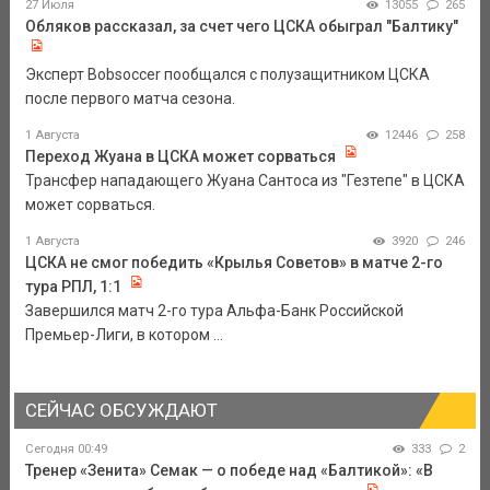
27 Июля
13055
265
Обляков рассказал, за счет чего ЦСКА обыграл "Балтику"
Эксперт Bobsoccer пообщался с полузащитником ЦСКА
после первого матча сезона.
1 Августа
12446
258
Переход Жуана в ЦСКА может сорваться
Трансфер нападающего Жуана Сантоса из "Гезтепе" в ЦСКА
может сорваться.
1 Августа
3920
246
ЦСКА не смог победить «Крылья Советов» в матче 2-го
тура РПЛ, 1:1
Завершился матч 2-го тура Альфа-Банк Российской
Премьер-Лиги, в котором ...
СЕЙЧАС ОБСУЖДАЮТ
Сегодня 00:49
333
2
Тренер «Зенита» Семак — о победе над «Балтикой»: «В