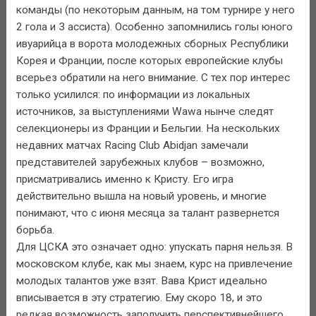
команды (по некоторым данным, на том турнире у него
2 гола и 3 ассиста). Особенно запомнились голы юного
ивуарийца в ворота молодежных сборных Республики
Корея и Франции, после которых европейские клубы
всерьез обратили на него внимание. С тех пор интерес
только усилился: по информации из локальных
источников, за выступлениями Wawa нынче следят
селекционеры из Франции и Бельгии. На нескольких
недавних матчах Racing Club Abidjan замечали
представителей зарубежных клубов – возможно,
присматривались именно к Кристу. Его игра
действительно вышла на новый уровень, и многие
понимают, что с июня месяца за талант развернется
борьба.
Для ЦСКА это означает одно: упускать парня нельзя. В
московском клубе, как мы знаем, курс на привлечение
молодых талантов уже взят. Вава Крист идеально
вписывается в эту стратегию. Ему скоро 18, и это
редкая возможность заполучить перспективнейшего