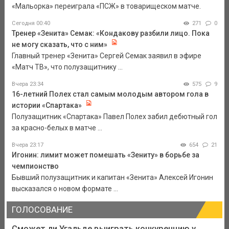
«Мальорка» переиграла «ПСЖ» в товарищеском матче.
Сегодня 00:40
271
0
Тренер «Зенита» Семак: «Кондакову разбили лицо. Пока
не могу сказать, что с ним»
Главный тренер «Зенита» Сергей Семак заявил в эфире
«Матч ТВ», что полузащитнику ...
Вчера 23:34
575
9
16-летний Полех стал самым молодым автором гола в
истории «Спартака»
Полузащитник «Спартака» Павел Полех забил дебютный гол
за красно-белых в матче ...
Вчера 23:17
654
21
Игонин: лимит может помешать «Зениту» в борьбе за
чемпионство
Бывший полузащитник и капитан «Зенита» Алексей Игонин
высказался о новом формате ...
ГОЛОСОВАНИЕ
Сможет ли Угальде выиграть конкуренцию у