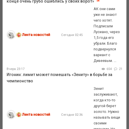
конце очень грубо ошиблись у своих ворот»
АК они сами
уже не знают
чего хотят.
Подписали
Лусиано, через
Лента новостей
Сегодня 02:45
1,5 года его
убрали. Благо
подвернулся
вариант с
Дивеевым. ...
Вчера 23:17
654
21
Игонин: лимит может помешать «Зениту» в борьбе за
чемпионство
Зенит
заслуживают,
когда кто-то
другой берет
золото. Нужно
Лента новостей
Сегодня 02:36
называть вещи
своими
именами. Не