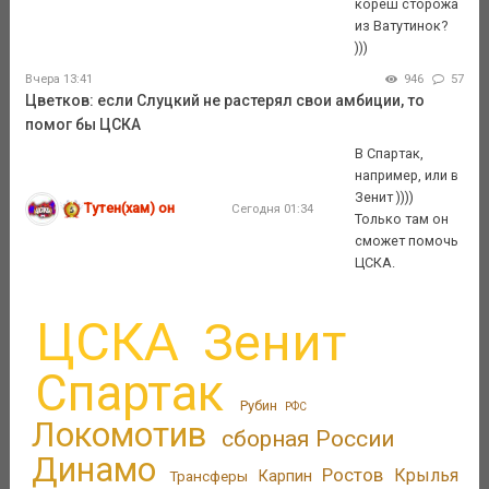
кореш сторожа
из Ватутинок?
)))
Вчера 13:41
946
57
Цветков: если Слуцкий не растерял свои амбиции, то
помог бы ЦСКА
В Спартак,
например, или в
Зенит ))))
Тутен(хам) он
Сегодня 01:34
Только там он
сможет помочь
ЦСКА.
ЦСКА
Зенит
Спартак
Рубин
РФС
Локомотив
сборная России
Динамо
Ростов
Крылья
Трансферы
Карпин