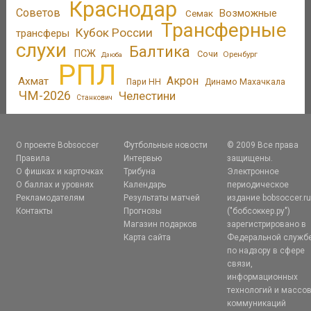
Краснодар
Советов
Возможные
Семак
Трансферные
Кубок России
трансферы
слухи
Балтика
ПСЖ
Сочи
Оренбург
Дзюба
РПЛ
Акрон
Ахмат
Пари НН
Динамо Махачкала
ЧМ-2026
Челестини
Станкович
О проекте Bobsoccer
Футбольные новости
© 2009 Все права
Правила
Интервью
защищены.
О фишках и карточках
Трибуна
Электронное
О баллах и уровнях
Календарь
периодическое
Рекламодателям
Результаты матчей
издание bobsoccer.r
Контакты
Прогнозы
("бобсоккер.ру")
Магазин подарков
зарегистрировано в
Карта сайта
Федеральной служб
по надзору в сфере
связи,
информационных
технологий и массо
коммуникаций