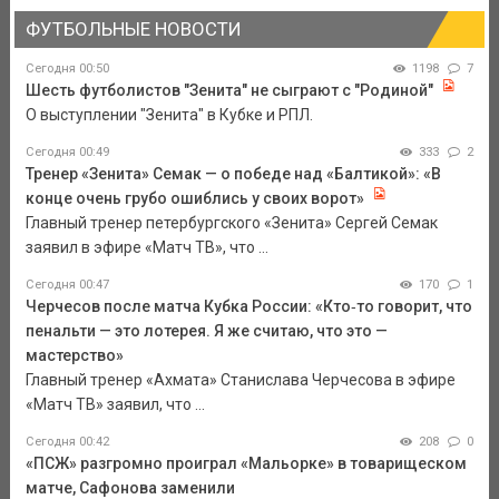
ФУТБОЛЬНЫЕ НОВОСТИ
Сегодня 00:50
1198
7
Шесть футболистов "Зенита" не сыграют с "Родиной"
О выступлении "Зенита" в Кубке и РПЛ.
Сегодня 00:49
333
2
Тренер «Зенита» Семак — о победе над «Балтикой»: «В
конце очень грубо ошиблись у своих ворот»
Главный тренер петербургского «Зенита» Сергей Семак
заявил в эфире «Матч ТВ», что ...
Сегодня 00:47
170
1
Черчесов после матча Кубка России: «Кто‑то говорит, что
пенальти — это лотерея. Я же считаю, что это —
мастерство»
Главный тренер «Ахмата» Станислава Черчесова в эфире
«Матч ТВ» заявил, что ...
Сегодня 00:42
208
0
«ПСЖ» разгромно проиграл «Мальорке» в товарищеском
матче, Сафонова заменили