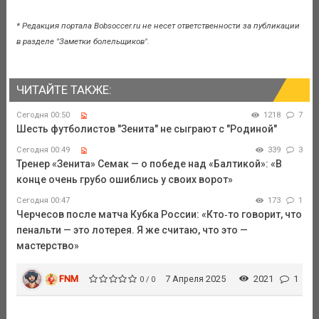
* Редакция портала Bobsoccer.ru не несет ответственности за публикации
в разделе "Заметки болельщиков".
ЧИТАЙТЕ ТАКЖЕ:
Сегодня 00:50
1218
7
Шесть футболистов "Зенита" не сыграют с "Родиной"
Сегодня 00:49
339
3
Тренер «Зенита» Семак — о победе над «Балтикой»: «В
конце очень грубо ошиблись у своих ворот»
Сегодня 00:47
173
1
Черчесов после матча Кубка России: «Кто‑то говорит, что
пенальти — это лотерея. Я же считаю, что это —
мастерство»
FNM
7 Апреля 2025
2021
1
0 / 0