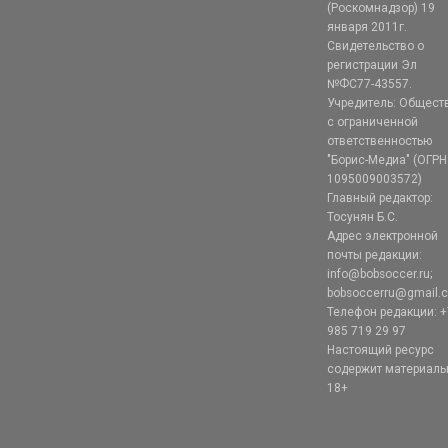
(Роскомнадзор) 19
января 2011г.
Свидетельство о
регистрации Эл
№ФС77-43557.
Учредитель: Общест
с ограниченной
ответственностью
"Борис-Медиа" (ОГРН
1095009003572)
Главный редактор:
Тосунян Б.С.
Адрес электронной
почты редакции:
info@bobsoccer.ru;
bobsoccerru@gmail.
Телефон редакции: +
985 719 29 97
Настоящий ресурс
содержит материал
18+