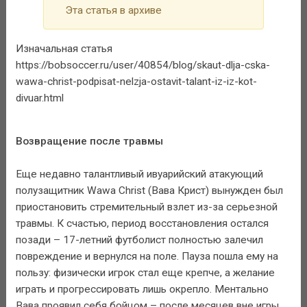
Эта статья в архиве
Изначальная статья
https://bobsoccer.ru/user/40854/blog/skaut-dlja-cska-
wawa-christ-podpisat-nelzja-ostavit-talant-iz-iz-kot-
divuar.html
Возвращение после травмы
Еще недавно талантливый ивуарийский атакующий
полузащитник Wawa Christ (Вава Крист) вынужден был
приостановить стремительный взлет из-за серьезной
травмы. К счастью, период восстановления остался
позади – 17-летний футболист полностью залечил
повреждение и вернулся на поле. Пауза пошла ему на
пользу: физически игрок стал еще крепче, а желание
играть и прогрессировать лишь окрепло. Ментально
Вава проявил себя бойцом – после месяцев вне игры