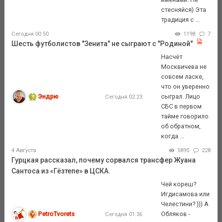
стесняйся) Эта
традиция с ...
Сегодня 00:50
1198
7
Шесть футболистов "Зенита" не сыграют с "Родиной"
Насчёт
Москвичева не
совсем ласке,
что он уверенно
Эндрю
сыграл. Лицо
Сегодня 02:23
СБС в первом
тайме говорило
об обратном,
когда ...
4 Августа
5895
228
Гурцкая рассказал, почему сорвался трансфер Жуана
Сантоса из «Гёзтепе» в ЦСКА.
Чей кореш?
Игдисамова или
Челестини? ))) А
PetroTvorets
Обляков -
Сегодня 01:36