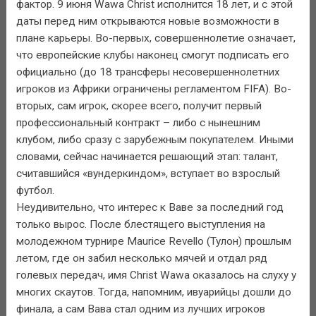
фактор. 9 июня Wawa Christ исполнится 18 лет, и с этой
даты перед ним открываются новые возможности в
плане карьеры. Во-первых, совершеннолетие означает,
что европейские клубы наконец смогут подписать его
официально (до 18 трансферы несовершеннолетних
игроков из Африки ограничены регламентом FIFA). Во-
вторых, сам игрок, скорее всего, получит первый
профессиональный контракт – либо с нынешним
клубом, либо сразу с зарубежным покупателем. Иными
словами, сейчас начинается решающий этап: талант,
считавшийся «вундеркиндом», вступает во взрослый
футбол.
Неудивительно, что интерес к Ваве за последний год
только вырос. После блестящего выступления на
молодежном турнире Maurice Revello (Тулон) прошлым
летом, где он забил несколько мячей и отдал ряд
голевых передач, имя Christ Wawa оказалось на слуху у
многих скаутов. Тогда, напомним, ивуарийцы дошли до
финала, а сам Вава стал одним из лучших игроков